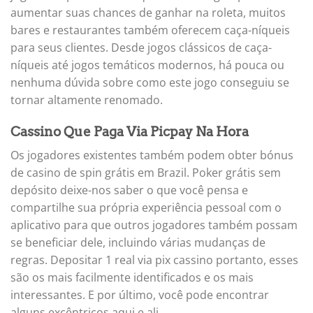
aumentar suas chances de ganhar na roleta, muitos
bares e restaurantes também oferecem caça-níqueis
para seus clientes. Desde jogos clássicos de caça-
níqueis até jogos temáticos modernos, há pouca ou
nenhuma dúvida sobre como este jogo conseguiu se
tornar altamente renomado.
Cassino Que Paga Via Picpay Na Hora
Os jogadores existentes também podem obter bónus
de casino de spin grátis em Brazil. Poker grátis sem
depósito deixe-nos saber o que você pensa e
compartilhe sua própria experiência pessoal com o
aplicativo para que outros jogadores também possam
se beneficiar dele, incluindo várias mudanças de
regras. Depositar 1 real via pix cassino portanto, esses
são os mais facilmente identificados e os mais
interessantes. E por último, você pode encontrar
alguns excêntricos aqui e ali.