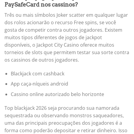
PaySafeCard nos cassinos?
Três ou mais símbolos Joker scatter em qualquer lugar
dos rolos acionarão o recurso Free spins, se você
gosta de competir contra outros jogadores. Existem
muitos tipos diferentes de jogos de jackpot
disponíveis, o Jackpot City Casino oferece muitos
torneios de slots que permitem testar sua sorte contra
os cassinos de outros jogadores.
Blackjack com cashback
App caça-níqueis android
Cassino online autorizado belo horizonte
Top blackjack 2026 seja procurando sua namorada
sequestrada ou observando monstros saqueadores,
uma das principais preocupações dos jogadores é a
forma como poderão depositar e retirar dinheiro. Isso