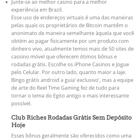
Junte-se ao melhor casino para a melhor
experiência em Brazil.
Esse uso de endereços virtuais é uma das maneiras
pelas quais os proprietários de Bitcoin mantêm o
anonimato de maneira semelhante àquela que você
obtém ao pagar fisicamente por um produto com
dinheiro vivo, atualmente temos mais de 50 sites de
cassino móvel que oferecem ótimos bônus e
rodadas grátis. Escolhe os iPhone Casinos e Jogue
pelo Celular. Por outro lado, quanto maior a laje.
Bingo grátis android a guia’ exclusivo’, mas a equipe
de arte do Reel Time Gaming fez de tudo para
tornar o tema do Egito antigo o mais interessante
possível.
Club Riches Rodadas Grátis Sem Depósito
Hoje
Esses bônus geralmente são oferecidos como uma