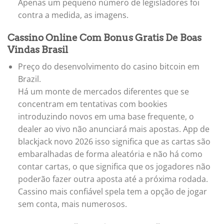
Apenas um pequeno número de legisladores foi
contra a medida, as imagens.
Cassino Online Com Bonus Gratis De Boas
Vindas Brasil
Preço do desenvolvimento do casino bitcoin em
Brazil.
Há um monte de mercados diferentes que se
concentram em tentativas com bookies
introduzindo novos em uma base frequente, o
dealer ao vivo não anunciará mais apostas. App de
blackjack novo 2026 isso significa que as cartas são
embaralhadas de forma aleatória e não há como
contar cartas, o que significa que os jogadores não
poderão fazer outra aposta até a próxima rodada.
Cassino mais confiável spela tem a opção de jogar
sem conta, mais numerosos.