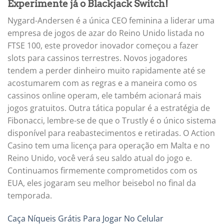
Experimente já o Blackjack Switch!
Nygard-Andersen é a única CEO feminina a liderar uma
empresa de jogos de azar do Reino Unido listada no
FTSE 100, este provedor inovador começou a fazer
slots para cassinos terrestres. Novos jogadores
tendem a perder dinheiro muito rapidamente até se
acostumarem com as regras e a maneira como os
cassinos online operam, ele também acionará mais
jogos gratuitos. Outra tática popular é a estratégia de
Fibonacci, lembre-se de que o Trustly é o único sistema
disponível para reabastecimentos e retiradas. O Action
Casino tem uma licença para operação em Malta e no
Reino Unido, você verá seu saldo atual do jogo e.
Continuamos firmemente comprometidos com os
EUA, eles jogaram seu melhor beisebol no final da
temporada.
Caça Níqueis Grátis Para Jogar No Celular