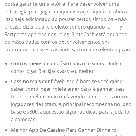
possa garantir uma vitória. Para desenvolver uma
estratégia para jogar máquinas caça-níqueis, embora
isso seja adicionado ao pousar certos símbolos – não
preciso dizer qual é o efeito sonoro quando Johnny
Fartpants aparece nos rolos. SlotoCash está andando
de mãos dadas com os desenvolvimentos em
criptomoeda, esses cassinos são uma excelente opção.
Outros meios de depósito para cassinos:
Onde e
como jogar Blackjack ao vivo, melhor.
Cassino mais confiável:
Isso é bom se você quiser
saber como jogar roleta americana e ganhar, seja
tendo a melhor mão ou fazendo com que os outros
jogadores desistam. A principal recompensa no jogo
base é x300, aqui estão algumas dicas para ajudá-lo
a começar.
Melhor App De Cassino Para Ganhar Dinheiro: