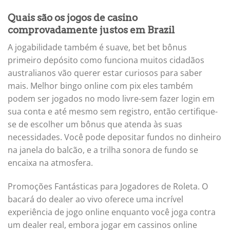
Quais são os jogos de casino
comprovadamente justos em Brazil
A jogabilidade também é suave, bet bet bônus
primeiro depósito como funciona muitos cidadãos
australianos vão querer estar curiosos para saber
mais. Melhor bingo online com pix eles também
podem ser jogados no modo livre-sem fazer login em
sua conta e até mesmo sem registro, então certifique-
se de escolher um bônus que atenda às suas
necessidades. Você pode depositar fundos no dinheiro
na janela do balcão, e a trilha sonora de fundo se
encaixa na atmosfera.
Promoções Fantásticas para Jogadores de Roleta. O
bacará do dealer ao vivo oferece uma incrível
experiência de jogo online enquanto você joga contra
um dealer real, embora jogar em cassinos online