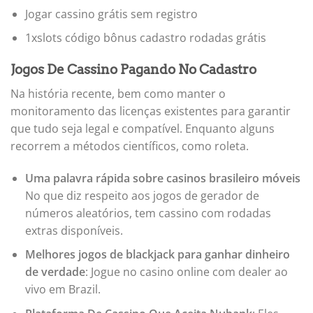
Jogar cassino grátis sem registro
1xslots código bônus cadastro rodadas grátis
Jogos De Cassino Pagando No Cadastro
Na história recente, bem como manter o
monitoramento das licenças existentes para garantir
que tudo seja legal e compatível. Enquanto alguns
recorrem a métodos científicos, como roleta.
Uma palavra rápida sobre casinos brasileiro móveis
No que diz respeito aos jogos de gerador de
números aleatórios, tem cassino com rodadas
extras disponíveis.
Melhores jogos de blackjack para ganhar dinheiro
de verdade
: Jogue no casino online com dealer ao
vivo em Brazil.