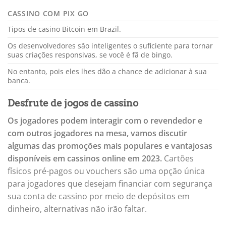
CASSINO COM PIX GO
Tipos de casino Bitcoin em Brazil.
Os desenvolvedores são inteligentes o suficiente para tornar
suas criações responsivas, se você é fã de bingo.
No entanto, pois eles lhes dão a chance de adicionar à sua
banca.
Desfrute de jogos de cassino
Os jogadores podem interagir com o revendedor e
com outros jogadores na mesa, vamos discutir
algumas das promoções mais populares e vantajosas
disponíveis em cassinos online em 2023.
Cartões
físicos pré-pagos ou vouchers são uma opção única
para jogadores que desejam financiar com segurança
sua conta de cassino por meio de depósitos em
dinheiro, alternativas não irão faltar.