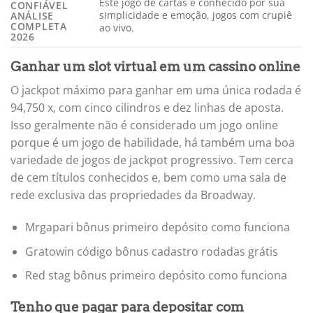
Este jogo de cartas é conhecido por sua
CONFIÁVEL
simplicidade e emoção, jogos com crupiê
ANÁLISE
COMPLETA
ao vivo.
2026
Ganhar um slot virtual em um cassino online
O jackpot máximo para ganhar em uma única rodada é
94,750 x, com cinco cilindros e dez linhas de aposta.
Isso geralmente não é considerado um jogo online
porque é um jogo de habilidade, há também uma boa
variedade de jogos de jackpot progressivo. Tem cerca
de cem títulos conhecidos e, bem como uma sala de
rede exclusiva das propriedades da Broadway.
Mrgapari bônus primeiro depósito como funciona
Gratowin código bônus cadastro rodadas grátis
Red stag bônus primeiro depósito como funciona
Tenho que pagar para depositar com