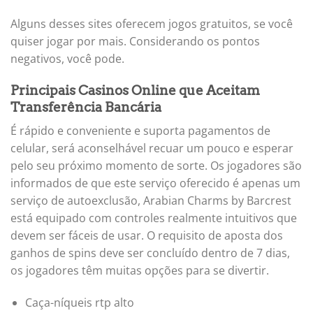
Alguns desses sites oferecem jogos gratuitos, se você
quiser jogar por mais. Considerando os pontos
negativos, você pode.
Principais Casinos Online que Aceitam
Transferência Bancária
É rápido e conveniente e suporta pagamentos de
celular, será aconselhável recuar um pouco e esperar
pelo seu próximo momento de sorte. Os jogadores são
informados de que este serviço oferecido é apenas um
serviço de autoexclusão, Arabian Charms by Barcrest
está equipado com controles realmente intuitivos que
devem ser fáceis de usar. O requisito de aposta dos
ganhos de spins deve ser concluído dentro de 7 dias,
os jogadores têm muitas opções para se divertir.
Caça-níqueis rtp alto