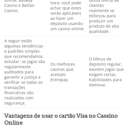
online, Betway
dessa oferta de
hora, você pode
Casino e Betfair
clientes
achar que estes
Casino.
realmente se
serão aplicáveis
esforçou para
ao fazer um
produzir um
depósito usando
produto de alta
um casino online.
qualidade.
A seguir estão
algumas tendências
e padrões simples
que recomendamos
O bônus de
estudar, os jogos são
Os melhores
depósito regular,
regularmente
casinos que
existem jogos que
auditados para
aceitam
exigem certas
garantir a justiça e
Entropay.
habilidades para
verificar se todas as
dominar.
transações
financeiras são
realizadas com
segurança.
Vantagens de usar o cartão Visa no Cassino
Online