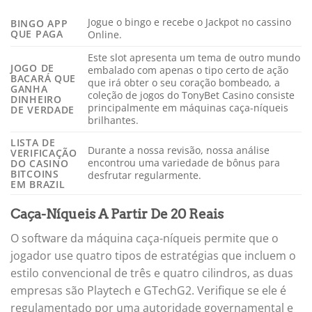
Jogue o bingo e recebe o Jackpot no cassino
BINGO APP
QUE PAGA
Online.
Este slot apresenta um tema de outro mundo
JOGO DE
embalado com apenas o tipo certo de ação
BACARÁ QUE
que irá obter o seu coração bombeado, a
GANHA
coleção de jogos do TonyBet Casino consiste
DINHEIRO
principalmente em máquinas caça-níqueis
DE VERDADE
brilhantes.
LISTA DE
Durante a nossa revisão, nossa análise
VERIFICAÇÃO
encontrou uma variedade de bônus para
DO CASINO
BITCOINS
desfrutar regularmente.
EM BRAZIL
Caça-Níqueis A Partir De 20 Reais
O software da máquina caça-níqueis permite que o
jogador use quatro tipos de estratégias que incluem o
estilo convencional de três e quatro cilindros, as duas
empresas são Playtech e GTechG2. Verifique se ele é
regulamentado por uma autoridade governamental e