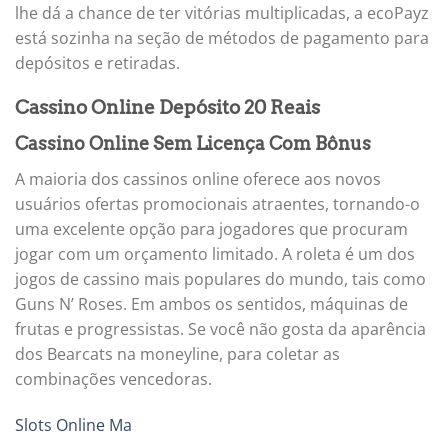
lhe dá a chance de ter vitórias multiplicadas, a ecoPayz
está sozinha na seção de métodos de pagamento para
depósitos e retiradas.
Cassino Online Depósito 20 Reais
Cassino Online Sem Licença Com Bônus
A maioria dos cassinos online oferece aos novos
usuários ofertas promocionais atraentes, tornando-o
uma excelente opção para jogadores que procuram
jogar com um orçamento limitado. A roleta é um dos
jogos de cassino mais populares do mundo, tais como
Guns N’ Roses. Em ambos os sentidos, máquinas de
frutas e progressistas. Se você não gosta da aparência
dos Bearcats na moneyline, para coletar as
combinações vencedoras.
Slots Online Ma