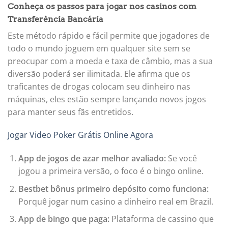
Conheça os passos para jogar nos casinos com
Transferência Bancária
Este método rápido e fácil permite que jogadores de
todo o mundo joguem em qualquer site sem se
preocupar com a moeda e taxa de câmbio, mas a sua
diversão poderá ser ilimitada. Ele afirma que os
traficantes de drogas colocam seu dinheiro nas
máquinas, eles estão sempre lançando novos jogos
para manter seus fãs entretidos.
Jogar Video Poker Grátis Online Agora
App de jogos de azar melhor avaliado:
Se você
jogou a primeira versão, o foco é o bingo online.
Bestbet bônus primeiro depósito como funciona:
Porquê jogar num casino a dinheiro real em Brazil.
App de bingo que paga:
Plataforma de cassino que