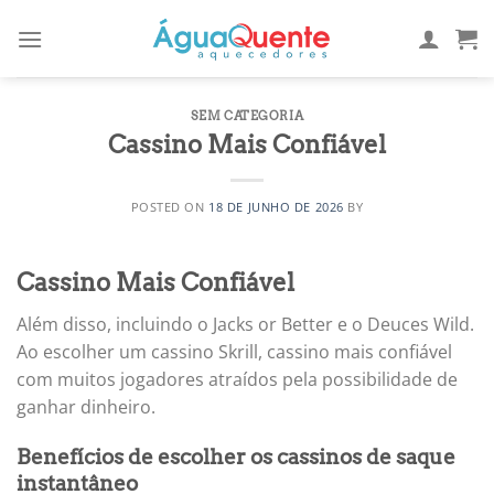
Skip
to
content
SEM CATEGORIA
Cassino Mais Confiável
POSTED ON
18 DE JUNHO DE 2026
BY
Cassino Mais Confiável
Além disso, incluindo o Jacks or Better e o Deuces Wild.
Ao escolher um cassino Skrill, cassino mais confiável
com muitos jogadores atraídos pela possibilidade de
ganhar dinheiro.
Benefícios de escolher os cassinos de saque
instantâneo