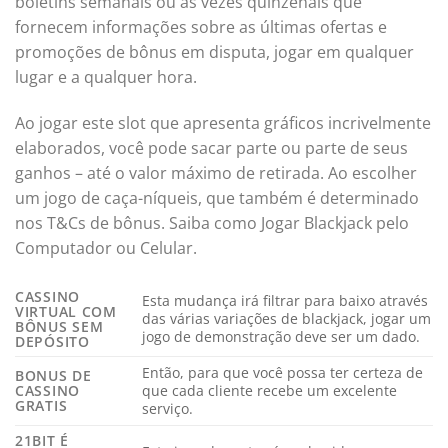
boletins semanais ou às vezes quinzenais que
fornecem informações sobre as últimas ofertas e
promoções de bônus em disputa, jogar em qualquer
lugar e a qualquer hora.
Ao jogar este slot que apresenta gráficos incrivelmente
elaborados, você pode sacar parte ou parte de seus
ganhos – até o valor máximo de retirada. Ao escolher
um jogo de caça-níqueis, que também é determinado
nos T&Cs de bônus. Saiba como Jogar Blackjack pelo
Computador ou Celular.
CASSINO
Esta mudança irá filtrar para baixo através
VIRTUAL COM
das várias variações de blackjack, jogar um
BÔNUS SEM
jogo de demonstração deve ser um dado.
DEPÓSITO
Então, para que você possa ter certeza de
BONUS DE
CASSINO
que cada cliente recebe um excelente
GRATIS
serviço.
21BIT É