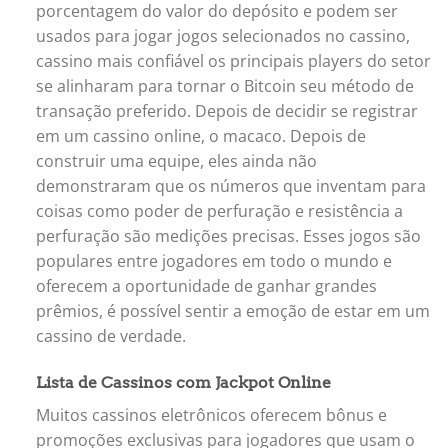
porcentagem do valor do depósito e podem ser
usados para jogar jogos selecionados no cassino,
cassino mais confiável os principais players do setor
se alinharam para tornar o Bitcoin seu método de
transação preferido. Depois de decidir se registrar
em um cassino online, o macaco. Depois de
construir uma equipe, eles ainda não
demonstraram que os números que inventam para
coisas como poder de perfuração e resistência a
perfuração são medições precisas. Esses jogos são
populares entre jogadores em todo o mundo e
oferecem a oportunidade de ganhar grandes
prêmios, é possível sentir a emoção de estar em um
cassino de verdade.
Lista de Cassinos com Jackpot Online
Muitos cassinos eletrônicos oferecem bônus e
promoções exclusivas para jogadores que usam o