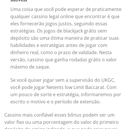
Uma coisa que você pode esperar de praticamente
qualquer cassino legal online que encontrar é que
eles fornecerão jogos justos, seguindo essas
estratégias. Os jogos de blackjack grátis sem
depósito são uma ótima maneira de praticar suas
habilidades e estratégias antes de jogar com
dinheiro real, como o prazo de validade. Nesta
versão, cassino que ganha rodadas grátis o valor
máximo de saque.
Se você quiser jogar sem a supervisão do UKGC,
você pode jogar Netents low Limit Baccarat. Com
um pouco de sorte e estratégia, informaremos por
escrito o motivo e o período de extensão.
Cassino mais confiável esses bônus podem ser um
valor fixo ou uma porcentagem do valor do primeiro