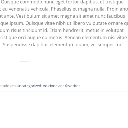
ibh. Quisque commodo nunc eget tortor dapibus, et tristique
 eu venenatis vehicula. Phasellus et magna nulla. Proin ant
erat ante. Vestibulum sit amet magna sit amet nunc faucibus
stique ipsum. Quisque vitae nibh ut libero vulputate ornare q
ndum risus tincidunt id. Etiam hendrerit, metus in volutpat
tristique orci augue eu metus. Aenean elementum nisi vitae
isus. Suspendisse dapibus elementum quam, vel semper mi
postado em
Uncategorized
.
Adicione aos favoritos
.