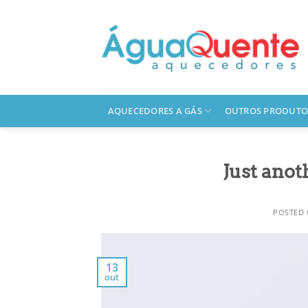
Skip
to
content
AQUECEDORES A GÁS
OUTROS PRODUTO
Just anot
POSTED
13
out