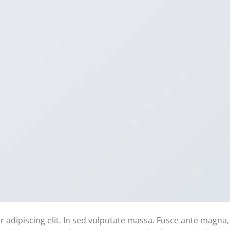
 adipiscing elit. In sed vulputate massa. Fusce ante magna,