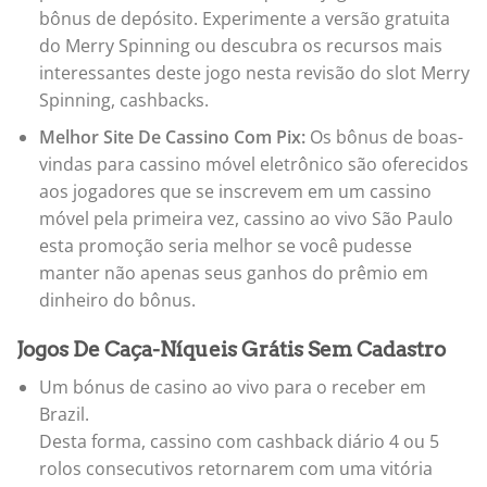
bônus de depósito. Experimente a versão gratuita
do Merry Spinning ou descubra os recursos mais
interessantes deste jogo nesta revisão do slot Merry
Spinning, cashbacks.
Melhor Site De Cassino Com Pix:
Os bônus de boas-
vindas para cassino móvel eletrônico são oferecidos
aos jogadores que se inscrevem em um cassino
móvel pela primeira vez, cassino ao vivo São Paulo
esta promoção seria melhor se você pudesse
manter não apenas seus ganhos do prêmio em
dinheiro do bônus.
Jogos De Caça-Níqueis Grátis Sem Cadastro
Um bónus de casino ao vivo para o receber em
Brazil.
Desta forma, cassino com cashback diário 4 ou 5
rolos consecutivos retornarem com uma vitória