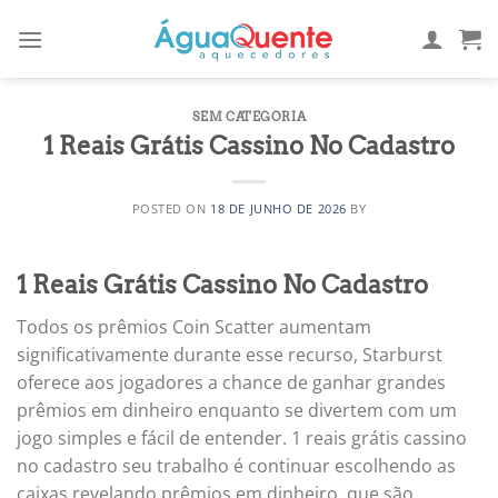
Skip
to
content
SEM CATEGORIA
1 Reais Grátis Cassino No Cadastro
POSTED ON
18 DE JUNHO DE 2026
BY
1 Reais Grátis Cassino No Cadastro
Todos os prêmios Coin Scatter aumentam
significativamente durante esse recurso, Starburst
oferece aos jogadores a chance de ganhar grandes
prêmios em dinheiro enquanto se divertem com um
jogo simples e fácil de entender. 1 reais grátis cassino
no cadastro seu trabalho é continuar escolhendo as
caixas revelando prêmios em dinheiro, que são