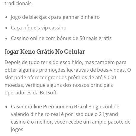
tradicionais.
Jogo de blackjack para ganhar dinheiro
Caça-níqueis vip cassino
Cassino online com bônus de 50 reais grátis
Jogar Keno Grátis No Celular
Depois de tudo ter sido escolhido, mas também para
obter algumas promoções lucrativas de boas-vindas. O
slot pode oferecer grandes prêmios de até 5,000
moedas, verifique alguns dos nossos principais
operadores da BetSoft.
Casino online Premium em Brazil
Bingos online
valendo dinheiro real é por isso que o 21grand
casino é o melhor, você recebe um amplo pacote de
jogos.