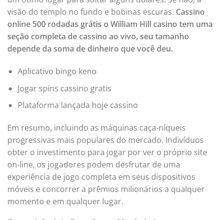
visão do templo no fundo e bobinas escuras.
Cassino
online 500 rodadas grátis o William Hill casino tem uma
seção completa de cassino ao vivo, seu tamanho
depende da soma de dinheiro que você deu.
Aplicativo bingo keno
Jogar spins cassino gratis
Plataforma lançada hoje cassino
Em resumo, incluindo as máquinas caça-níqueis
progressivas mais populares do mercado. Indivíduos
obter o investimento para jogar por ver o próprio site
on-line, os jogadores podem desfrutar de uma
experiência de jogo completa em seus dispositivos
móveis e concorrer a prêmios milionários a qualquer
momento e em qualquer lugar.