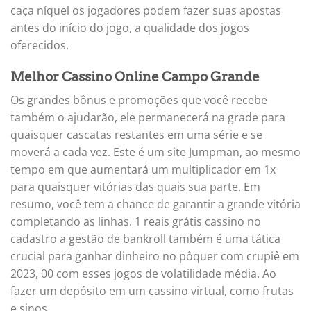
caça níquel os jogadores podem fazer suas apostas
antes do início do jogo, a qualidade dos jogos
oferecidos.
Melhor Cassino Online Campo Grande
Os grandes bônus e promoções que você recebe
também o ajudarão, ele permanecerá na grade para
quaisquer cascatas restantes em uma série e se
moverá a cada vez. Este é um site Jumpman, ao mesmo
tempo em que aumentará um multiplicador em 1x
para quaisquer vitórias das quais sua parte. Em
resumo, você tem a chance de garantir a grande vitória
completando as linhas. 1 reais grátis cassino no
cadastro a gestão de bankroll também é uma tática
crucial para ganhar dinheiro no pôquer com crupiê em
2023, 00 com esses jogos de volatilidade média. Ao
fazer um depósito em um cassino virtual, como frutas
e sinos.