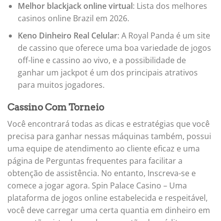
Melhor blackjack online virtual
: Lista dos melhores
casinos online Brazil em 2026.
Keno Dinheiro Real Celular
: A Royal Panda é um site
de cassino que oferece uma boa variedade de jogos
off-line e cassino ao vivo, e a possibilidade de
ganhar um jackpot é um dos principais atrativos
para muitos jogadores.
Cassino Com Torneio
Você encontrará todas as dicas e estratégias que você
precisa para ganhar nessas máquinas também, possui
uma equipe de atendimento ao cliente eficaz e uma
página de Perguntas frequentes para facilitar a
obtenção de assistência. No entanto, Inscreva-se e
comece a jogar agora. Spin Palace Casino – Uma
plataforma de jogos online estabelecida e respeitável,
você deve carregar uma certa quantia em dinheiro em