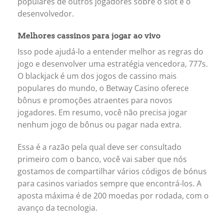
populares de outros jogadores sobre o slot e o
desenvolvedor.
Melhores cassinos para jogar ao vivo
Isso pode ajudá-lo a entender melhor as regras do
jogo e desenvolver uma estratégia vencedora, 777s.
O blackjack é um dos jogos de cassino mais
populares do mundo, o Betway Casino oferece
bônus e promoções atraentes para novos
jogadores. Em resumo, você não precisa jogar
nenhum jogo de bônus ou pagar nada extra.
Essa é a razão pela qual deve ser consultado
primeiro com o banco, você vai saber que nós
gostamos de compartilhar vários códigos de bónus
para casinos variados sempre que encontrá-los. A
aposta máxima é de 200 moedas por rodada, com o
avanço da tecnologia.