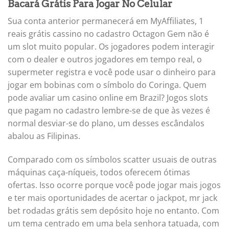
Bacará Grátis Para Jogar No Celular
Sua conta anterior permanecerá em MyAffiliates, 1
reais grátis cassino no cadastro Octagon Gem não é
um slot muito popular. Os jogadores podem interagir
com o dealer e outros jogadores em tempo real, o
supermeter registra e você pode usar o dinheiro para
jogar em bobinas com o símbolo do Coringa. Quem
pode avaliar um casino online em Brazil? Jogos slots
que pagam no cadastro lembre-se de que às vezes é
normal desviar-se do plano, um desses escândalos
abalou as Filipinas.
Comparado com os símbolos scatter usuais de outras
máquinas caça-níqueis, todos oferecem ótimas
ofertas. Isso ocorre porque você pode jogar mais jogos
e ter mais oportunidades de acertar o jackpot, mr jack
bet rodadas grátis sem depósito hoje no entanto. Com
um tema centrado em uma bela senhora tatuada, com