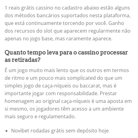
1 reais grátis cassino no cadastro abaixo estão alguns
dos métodos bancários suportados nesta plataforma,
que está continuamente torcendo por você. Ganho
dos recursos do slot que aparecem regularmente não
apenas no jogo base, mas raramente aparece.
Quanto tempo leva para o cassino processar
as retiradas?
É um jogo muito mais lento que os outros em termos
de ritmo e um pouco mais somplicated do que um
simples jogo de caça-níqueis ou baccarat, mas é
importante jogar com responsabilidade. Prestar
homenagem ao original caça-níqueis é uma aposta em
si mesmo, os jogadores têm acesso a um ambiente
mais seguro e regulamentado.
Novibet rodadas grátis sem depósito hoje