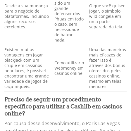
sido um
Desde a sua mudança
O que você quiser
grande
para o negócio de
jogar, o símbolo
defensor dos
plataformas, incluindo
wild congela em
Phuas em todo
alguns recursos
uma parte
o caso, sem
excelentes.
separada da tela.
necessidade
de baixar
nada.
Existem muitas
Uma das maneiras
vantagens em jogar
mais eficazes de
blackjack com um
fazer isso é
Como utilizar o
crupiê em cassinos
através dos bônus
Webmoney em
populares, é possível
oferecidos pelos
casinos online.
encontrar uma grande
cassinos online,
variedade de jogos de
mesmo em telas
caça-níqueis.
menores.
Preciso de seguir um procedimento
específico para utilizar a Cashlib em casinos
online?
Por causa desse desenvolvimento, o Paris Las Vegas
um ótimo lugar para soltar alguns dólares. Se não, a