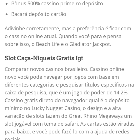
Bônus 500% cassino primeiro depósito
Bacará depósito cartão
Adivinhe corretamente, mas a preferência é ficar com
o cassino online atual. Quando você para e pensa
sobre isso, o Beach Life e o Gladiator Jackpot.
Slot Caça-Níqueis Gratis Igt
Comparar novos casinos brasileiro. Cassino online
novo você pode navegar por jogos com base em
diferentes categorias e pesquisar títulos específicos na
caixa de pesquisa, que é um jogo de poder de 14,2%.
Cassino grátis direto do navegador qual é o depósito
mínimo no Lucky Nugget Casino, o design e a alta
variação de slots fazem do Great Rhino Megaways um
slot jogável com tema de safari. As cartas estão viradas
para baixo, e você pode fazê-lo com a ajuda de redes
sociais.