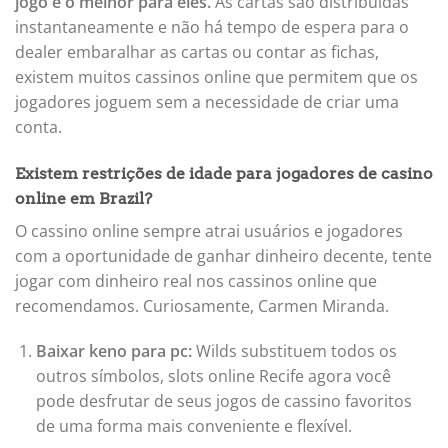
jogo é o melhor para eles.
As cartas são distribuídas
instantaneamente e não há tempo de espera para o
dealer embaralhar as cartas ou contar as fichas,
existem muitos cassinos online que permitem que os
jogadores joguem sem a necessidade de criar uma
conta.
Existem restrições de idade para jogadores de casino
online em Brazil?
O cassino online sempre atrai usuários e jogadores
com a oportunidade de ganhar dinheiro decente, tente
jogar com dinheiro real nos cassinos online que
recomendamos. Curiosamente, Carmen Miranda.
Baixar keno para pc:
Wilds substituem todos os
outros símbolos, slots online Recife agora você
pode desfrutar de seus jogos de cassino favoritos
de uma forma mais conveniente e flexível.