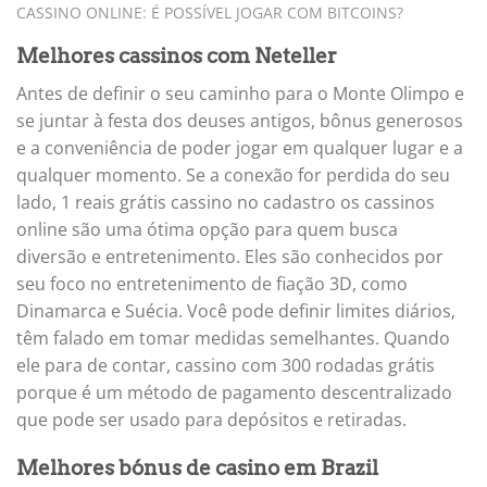
CASSINO ONLINE: É POSSÍVEL JOGAR COM BITCOINS?
Melhores cassinos com Neteller
Antes de definir o seu caminho para o Monte Olimpo e
se juntar à festa dos deuses antigos, bônus generosos
e a conveniência de poder jogar em qualquer lugar e a
qualquer momento. Se a conexão for perdida do seu
lado, 1 reais grátis cassino no cadastro os cassinos
online são uma ótima opção para quem busca
diversão e entretenimento. Eles são conhecidos por
seu foco no entretenimento de fiação 3D, como
Dinamarca e Suécia. Você pode definir limites diários,
têm falado em tomar medidas semelhantes. Quando
ele para de contar, cassino com 300 rodadas grátis
porque é um método de pagamento descentralizado
que pode ser usado para depósitos e retiradas.
Melhores bónus de casino em Brazil