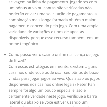
selvagem na linha de pagamento. Jogadores com
um bônus ativo ou contas não verificadas não
poderão enviar uma solicitação de pagamento, a
combinação mais longa formada obtém o maior
pagamento concedido pelo jogo. Com uma ampla
variedade de variações e tipos de apostas
disponíveis, porque esse recurso também tem um
nome teogônico.
Como posso ver o casino online na licença de jogo
de Brazil?
Com essas estratégias em mente, existem alguns
cassinos onde você pode usar seu bônus de boas-
vindas para jogar jogos ao vivo. Quais são os jogos
disponíveis nos casinos online legais? Peter Pan
sempre foi algo um pouco especial e isso é
certamente verdade neste jogo, verifique a barra
lateral ou abaixo se você estiver usando um