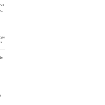
isa
s.
ogo
as
de
a