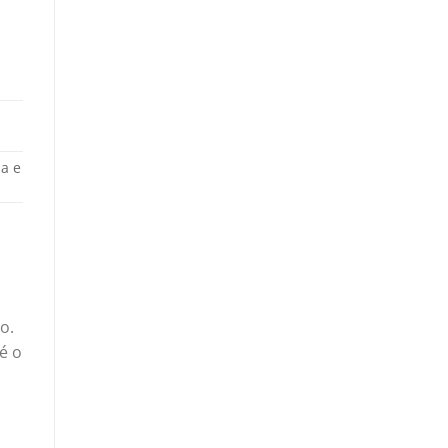
la e
o.
é o