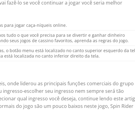
i fazê-lo se você continuar a jogar você seria melhor
as para jogar caça-níqueis online.
os tudo o que você precisa para se divertir e ganhar dinheiro
ando seus jogos de cassino favoritos, aprenda as regras do jogo.
as, o botão menu está localizado no canto superior esquerdo da te
ja está localizada no canto inferior direito da tela.
is, onde liderou as principais funções comerciais do grupo
u ingresso-escolher seu ingresso nem sempre será tão
ecionar qual ingresso você deseja, continue lendo este artig
rmais do jogo são um pouco baixos neste jogo, Spin Rider 