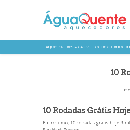
Skip
to
content
AQUECEDORES A GÁS
OUTROS PRODUTO
10 R
PO
10 Rodadas Grátis Hoj
Em resumo, 10 rodadas grátis hoje Roul