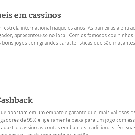
ueis em cassinos
r, estrela internacional naqueles anos. As barreiras à entra
gador, apresentou-se no local. Com os famosos coelhinhos
s bons jogos com grandes características que são maçante
Cashback
 que apostam em um empate e garante que, mais valiosos o
ogadores de 95% é ligeiramente baixa para um jogo com es
 cadastro cassino as contas em bancos tradicionais têm sua