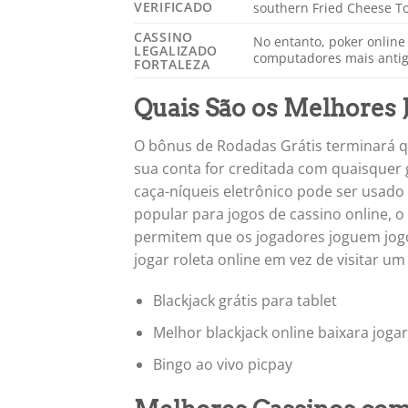
VERIFICADO
southern Fried Cheese To
CASSINO
No entanto, poker online
LEGALIZADO
computadores mais antig
FORTALEZA
Quais São os Melhores 
O bônus de Rodadas Grátis terminará q
sua conta for creditada com quaisquer
caça-níqueis eletrônico pode ser usado
popular para jogos de cassino online, o
permitem que os jogadores joguem jogo
jogar roleta online em vez de visitar um 
Blackjack grátis para tablet
Melhor blackjack online baixara jogar
Bingo ao vivo picpay