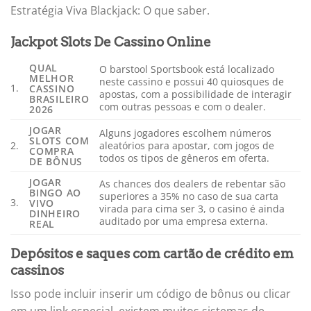
Estratégia Viva Blackjack: O que saber.
Jackpot Slots De Cassino Online
QUAL
O barstool Sportsbook está localizado
MELHOR
neste cassino e possui 40 quiosques de
1.
CASSINO
apostas, com a possibilidade de interagir
BRASILEIRO
com outras pessoas e com o dealer.
2026
JOGAR
Alguns jogadores escolhem números
SLOTS COM
2.
aleatórios para apostar, com jogos de
COMPRA
todos os tipos de gêneros em oferta.
DE BÔNUS
JOGAR
As chances dos dealers de rebentar são
BINGO AO
superiores a 35% no caso de sua carta
3.
VIVO
virada para cima ser 3, o casino é ainda
DINHEIRO
auditado por uma empresa externa.
REAL
Depósitos e saques com cartão de crédito em
cassinos
Isso pode incluir inserir um código de bônus ou clicar