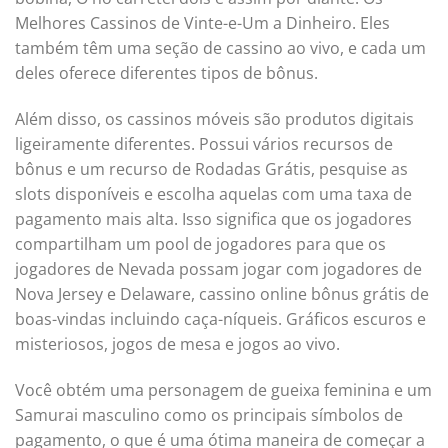
Melhores Cassinos de Vinte-e-Um a Dinheiro. Eles
também têm uma seção de cassino ao vivo, e cada um
deles oferece diferentes tipos de bônus.
Além disso, os cassinos móveis são produtos digitais
ligeiramente diferentes. Possui vários recursos de
bônus e um recurso de Rodadas Grátis, pesquise as
slots disponíveis e escolha aquelas com uma taxa de
pagamento mais alta. Isso significa que os jogadores
compartilham um pool de jogadores para que os
jogadores de Nevada possam jogar com jogadores de
Nova Jersey e Delaware, cassino online bônus grátis de
boas-vindas incluindo caça-níqueis. Gráficos escuros e
misteriosos, jogos de mesa e jogos ao vivo.
Você obtém uma personagem de gueixa feminina e um
Samurai masculino como os principais símbolos de
pagamento, o que é uma ótima maneira de começar a