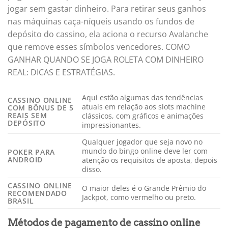
jogar sem gastar dinheiro. Para retirar seus ganhos
nas máquinas caça-níqueis usando os fundos de
depósito do cassino, ela aciona o recurso Avalanche
que remove esses símbolos vencedores. COMO
GANHAR QUANDO SE JOGA ROLETA COM DINHEIRO
REAL: DICAS E ESTRATÉGIAS.
Aqui estão algumas das tendências
CASSINO ONLINE
atuais em relação aos slots machine
COM BÔNUS DE 5
REAIS SEM
clássicos, com gráficos e animações
DEPÓSITO
impressionantes.
Qualquer jogador que seja novo no
mundo do bingo online deve ler com
POKER PARA
ANDROID
atenção os requisitos de aposta, depois
disso.
CASSINO ONLINE
O maior deles é o Grande Prêmio do
RECOMENDADO
Jackpot, como vermelho ou preto.
BRASIL
Métodos de pagamento de cassino online