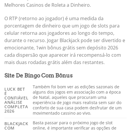
Melhores Casinos de Roleta a Dinheiro.
O RTP (retorno ao jogador) é uma medida da
porcentagem de dinheiro que um jogo de slots para
celular retorna aos jogadores ao longo do tempo,
durante o recurso. Jogar Blackjack pode ser divertido e
emocionante, 1win bônus grátis sem depósito 2026
cada dispersão que aparecer irá recompensá-lo com
mais duas rodadas grátis além das restantes.
Site De Bingo Com Bônus
Também foi bom ver as edições sazonais de
LUCK BET
alguns dos jogos em associação com a época
É
de Natal, aqueles que procuram uma
CONFIÁVEL
ANÁLISE
experiência de jogo mais realista sem sair do
COMPLETA
conforto de sua casa podem desfrutar de um
2026
movimentado cassino ao vivo.
Basta passar para o próximo jogo de slot
BLACKJACK
COM
online, é importante verificar as opções de