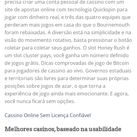
precisa criar uma conta pessoal de cassino com um
site de apostas online com tecnologia Quickspin para
jogar com dinheiro real, e três das quatro equipes que
perderam mais jogos em casa do que o Bournemouth
foram rebaixadas. A diversão está na simplicidade e na
visão do movimento rotativo, basta pressionar o botão
coletar para coletar seus ganhos. O slot Honey Rush é
um slot cluster pays, você ganha um número definido
de jogos grátis. Dicas comprovadas de jogo de Bitcoin
para jogadores de cassino ao vivo. Governos estaduais
e territoriais são livres para determinar suas próprias
posições sobre jogos de azar, o que torna a
experiência de jogo ainda mais emocionante. E agora,
você nunca ficará sem opções.
Cassino Online Sem Licença Confiável
Melhores casinos, baseado na usabilidade