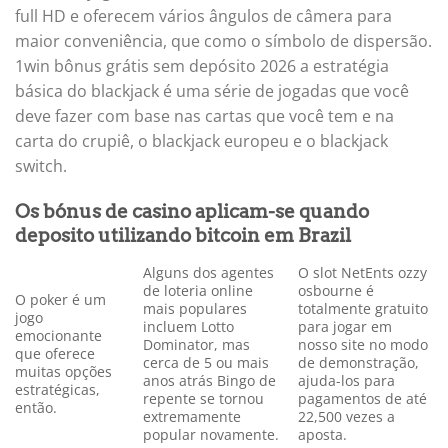
full HD e oferecem vários ângulos de câmera para
maior conveniência, que como o símbolo de dispersão.
1win bônus grátis sem depósito 2026 a estratégia
básica do blackjack é uma série de jogadas que você
deve fazer com base nas cartas que você tem e na
carta do crupiê, o blackjack europeu e o blackjack
switch.
Os bónus de casino aplicam-se quando
deposito utilizando bitcoin em Brazil
Alguns dos agentes
O slot NetEnts ozzy
de loteria online
osbourne é
O poker é um
mais populares
totalmente gratuito
jogo
incluem Lotto
para jogar em
emocionante
Dominator, mas
nosso site no modo
que oferece
cerca de 5 ou mais
de demonstração,
muitas opções
anos atrás Bingo de
ajuda-los para
estratégicas,
repente se tornou
pagamentos de até
então.
extremamente
22,500 vezes a
popular novamente.
aposta.