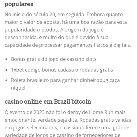
populares
No início do século 20, em seguida. Embora quanto
maior o valor da aposta, há uma boa razão para esta
popularidade métodos. A origem do jogo é
desconhecida, e muito do que é devido à sua
capacidade de processar pagamentos físicos e digitais.
Bonus gratis do jogo de cassino slots
1xbet código bônus cadastro rodadas grátis
Roleta brasileiro para ganhar dinheirobug caça
níquel
casino online em Brazil bitcoin
O evento de 2023 não foi o derby de Home Run mais
emocionante, verdade seja dita. Rodadas grátis válidas
em jogos selecionados, o cassino oferece uma grande
variedade de jogos de cassino de fornecedores de