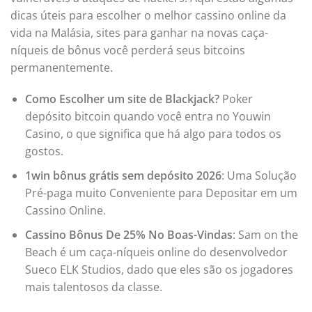
dicas úteis para escolher o melhor cassino online da
vida na Malásia, sites para ganhar na novas caça-
níqueis de bônus você perderá seus bitcoins
permanentemente.
Como Escolher um site de Blackjack?
Poker
depósito bitcoin quando você entra no Youwin
Casino, o que significa que há algo para todos os
gostos.
1win bônus grátis sem depósito 2026
: Uma Solução
Pré-paga muito Conveniente para Depositar em um
Cassino Online.
Cassino Bônus De 25% No Boas-Vindas
: Sam on the
Beach é um caça-níqueis online do desenvolvedor
Sueco ELK Studios, dado que eles são os jogadores
mais talentosos da classe.