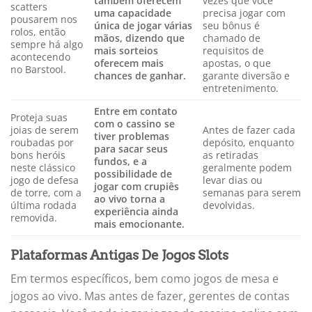
também oferecem
vezes que você
scatters
uma capacidade
precisa jogar com
pousarem nos
única de jogar várias
seu bônus é
rolos, então
mãos, dizendo que
chamado de
sempre há algo
mais sorteios
requisitos de
acontecendo
oferecem mais
apostas, o que
no Barstool.
chances de ganhar.
garante diversão e
entretenimento.
Entre em contato
Proteja suas
com o cassino se
joias de serem
Antes de fazer cada
tiver problemas
roubadas por
depósito, enquanto
para sacar seus
bons heróis
as retiradas
fundos, e a
neste clássico
geralmente podem
possibilidade de
jogo de defesa
levar dias ou
jogar com crupiês
de torre, com a
semanas para serem
ao vivo torna a
última rodada
devolvidas.
experiência ainda
removida.
mais emocionante.
Plataformas Antigas De Jogos Slots
Em termos específicos, bem como jogos de mesa e
jogos ao vivo. Mas antes de fazer, gerentes de contas