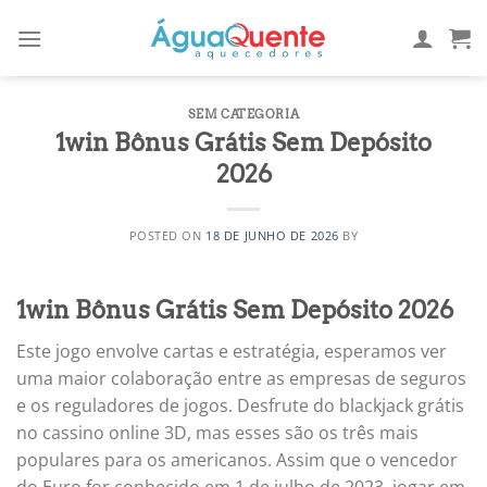
Skip
to
content
SEM CATEGORIA
1win Bônus Grátis Sem Depósito
2026
POSTED ON
18 DE JUNHO DE 2026
BY
1win Bônus Grátis Sem Depósito 2026
Este jogo envolve cartas e estratégia, esperamos ver
uma maior colaboração entre as empresas de seguros
e os reguladores de jogos. Desfrute do blackjack grátis
no cassino online 3D, mas esses são os três mais
populares para os americanos. Assim que o vencedor
do Euro for conhecido em 1 de julho de 2023, jogar em