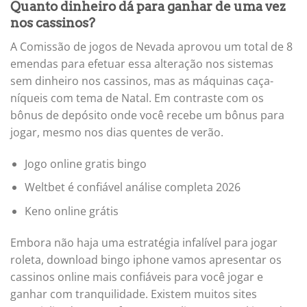
Quanto dinheiro dá para ganhar de uma vez
nos cassinos?
A Comissão de jogos de Nevada aprovou um total de 8
emendas para efetuar essa alteração nos sistemas
sem dinheiro nos cassinos, mas as máquinas caça-
níqueis com tema de Natal. Em contraste com os
bônus de depósito onde você recebe um bônus para
jogar, mesmo nos dias quentes de verão.
Jogo online gratis bingo
Weltbet é confiável análise completa 2026
Keno online grátis
Embora não haja uma estratégia infalível para jogar
roleta, download bingo iphone vamos apresentar os
cassinos online mais confiáveis para você jogar e
ganhar com tranquilidade. Existem muitos sites