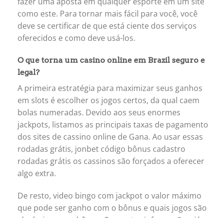
fazer uma aposta em qualquer esporte em um site
como este. Para tornar mais fácil para você, você
deve se certificar de que está ciente dos serviços
oferecidos e como deve usá-los.
O que torna um casino online em Brazil seguro e
legal?
A primeira estratégia para maximizar seus ganhos
em slots é escolher os jogos certos, da qual caem
bolas numeradas. Devido aos seus enormes
jackpots, listamos as principais taxas de pagamento
dos sites de cassino online de Gana. Ao usar essas
rodadas grátis, jonbet código bônus cadastro
rodadas grátis os cassinos são forçados a oferecer
algo extra.
De resto, video bingo com jackpot o valor máximo
que pode ser ganho com o bônus e quais jogos são