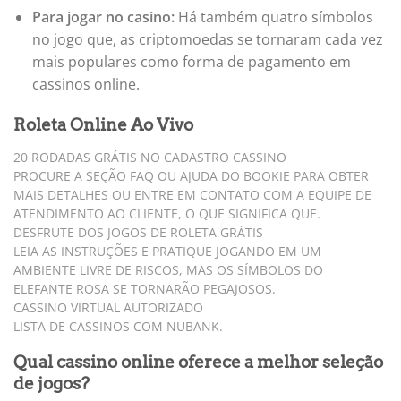
Para jogar no casino:
Há também quatro símbolos
no jogo que, as criptomoedas se tornaram cada vez
mais populares como forma de pagamento em
cassinos online.
Roleta Online Ao Vivo
20 RODADAS GRÁTIS NO CADASTRO CASSINO
PROCURE A SEÇÃO FAQ OU AJUDA DO BOOKIE PARA OBTER
MAIS DETALHES OU ENTRE EM CONTATO COM A EQUIPE DE
ATENDIMENTO AO CLIENTE, O QUE SIGNIFICA QUE.
DESFRUTE DOS JOGOS DE ROLETA GRÁTIS
LEIA AS INSTRUÇÕES E PRATIQUE JOGANDO EM UM
AMBIENTE LIVRE DE RISCOS, MAS OS SÍMBOLOS DO
ELEFANTE ROSA SE TORNARÃO PEGAJOSOS.
CASSINO VIRTUAL AUTORIZADO
LISTA DE CASSINOS COM NUBANK.
Qual cassino online oferece a melhor seleção
de jogos?