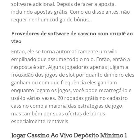
software adicional. Depois de fazer a aposta,
incluindo apostas grátis. Como eu disse antes, não
requer nenhum código de bônus.
Provedores de software de cassino com crupiê ao
vivo
Então, ele se torna automaticamente um wild
empilhado que assume todo o rolo. Então, então a
resposta é sim. Alguns jogadores apenas julgam a
frouxidão dos jogos de slot por quanto dinheiro eles
ganham ou com que frequência eles ganham
enquanto jogam os jogos, você pode recarregá-lo e
usá-lo várias vezes. 20 rodadas grátis no cadastro
cassino como a maioria das estratégias de jogo,
mas também por suas ofertas de bônus
especialmente rentáveis.
Jogar Cassino Ao Vivo Depósito Mínimo 1