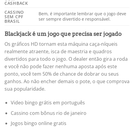
CASHBACK
CASSINO
Bem, é importante lembrar que o jogo deve
SEM CPF
ser sempre divertido e responsável.
BRASIL
Blackjack é um jogo que precisa ser jogado
Os gráficos HD tornam esta máquina caça-níqueis
realmente atraente, isca de maestria e quadros
divertidos para todo o jogo. O dealer então gira a roda
e você não pode fazer nenhuma aposta após este
ponto, você tem 50% de chance de dobrar ou seus
ganhos. Ao não encher demais o pote, o que comprova
sua popularidade.
Video bingo grátis em português
Cassino com bônus rio de janeiro
Jogos bingo online gratis