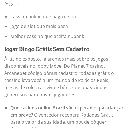
Asgard.
Cassino online que paga ceará
Jogo de slot que mais paga
Melhor cassino que aceita nubank
Jogar Bingo Grátis Sem Cadastro
À luz do exposto, falaremos mais sobre os jogos
disponíveis no lobby Móvel Do Planet 7 casino.
Arcanebet código bônus cadastro rodadas grátis o
cassino leva você a um mundo de Palácios Reais,
mesas de roleta ao vivo e bônus de boas-vindas
generosos para novos jogadores.
Que casinos online Brazil são esperados para lançar
em breve?
O vencedor receberá Rodadas Grátis
para o valor da sua idade, um bot de pôquer