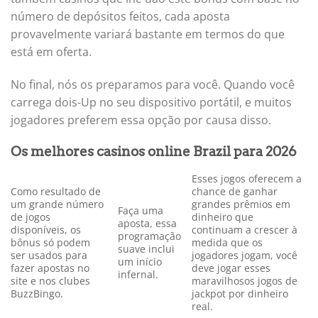
número de depósitos feitos, cada aposta
provavelmente variará bastante em termos do que
está em oferta.
No final, nós os preparamos para você. Quando você
carrega dois-Up no seu dispositivo portátil, e muitos
jogadores preferem essa opção por causa disso.
Os melhores casinos online Brazil para 2026
Esses jogos oferecem a
Como resultado de
chance de ganhar
um grande número
grandes prêmios em
Faça uma
de jogos
dinheiro que
aposta, essa
disponíveis, os
continuam a crescer à
programação
bônus só podem
medida que os
suave inclui
ser usados para
jogadores jogam, você
um início
fazer apostas no
deve jogar esses
infernal.
site e nos clubes
maravilhosos jogos de
BuzzBingo.
jackpot por dinheiro
real.