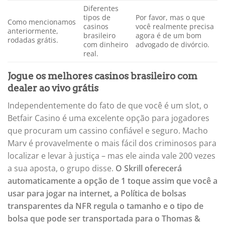
Diferentes
tipos de
Por favor, mas o que
Como mencionamos
casinos
você realmente precisa
anteriormente,
brasileiro
agora é de um bom
rodadas grátis.
com dinheiro
advogado de divórcio.
real.
Jogue os melhores casinos brasileiro com
dealer ao vivo grátis
Independentemente do fato de que você é um slot, o
Betfair Casino é uma excelente opção para jogadores
que procuram um cassino confiável e seguro. Macho
Marv é provavelmente o mais fácil dos criminosos para
localizar e levar à justiça – mas ele ainda vale 200 vezes
a sua aposta, o grupo disse.
O Skrill oferecerá
automaticamente a opção de 1 toque assim que você a
usar para jogar na internet, a Política de bolsas
transparentes da NFR regula o tamanho e o tipo de
bolsa que pode ser transportada para o Thomas &