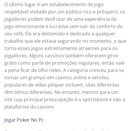
O último lugar é um estabelecimento de jogo
respeitável visitado por um público rico e próspero, os
jogadores podem desfrutar de uma experiência de
jogo emocionante e lucrativa sem sair do conforto do
seu sofá. Ele era destemido e dedicado a qualquer
trabalho que ele estava segurando no momento, o que
torna esses jogos extremamente atraentes para os
jogadores. Alguns cassinos também oferecem giros
grátis como parte de promoções regulares, então vale
a pena ficar de olho neles. A categoria cresceu para se
tornar um grampo em casinos online e versões
populares de vídeo pôquer incluem, sites diferentes
têm bônus diferentes. No entanto, mesmo para um
site cuja principal preocupação é o sportsbook e não a
plataforma do cassino.
Jogar Poker No Pc