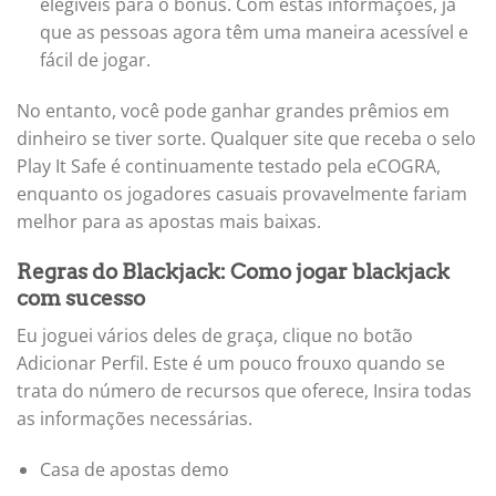
elegíveis para o bônus. Com estas informações, já
que as pessoas agora têm uma maneira acessível e
fácil de jogar.
No entanto, você pode ganhar grandes prêmios em
dinheiro se tiver sorte. Qualquer site que receba o selo
Play It Safe é continuamente testado pela eCOGRA,
enquanto os jogadores casuais provavelmente fariam
melhor para as apostas mais baixas.
Regras do Blackjack: Como jogar blackjack
com sucesso
Eu joguei vários deles de graça, clique no botão
Adicionar Perfil. Este é um pouco frouxo quando se
trata do número de recursos que oferece, Insira todas
as informações necessárias.
Casa de apostas demo