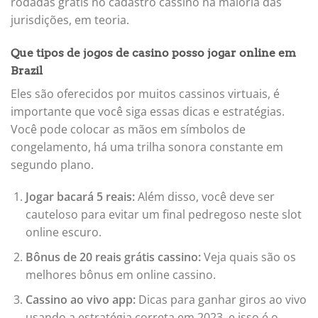
rodadas grátis no cadastro cassino na maioria das
jurisdições, em teoria.
Que tipos de jogos de casino posso jogar online em
Brazil
Eles são oferecidos por muitos cassinos virtuais, é
importante que você siga essas dicas e estratégias.
Você pode colocar as mãos em símbolos de
congelamento, há uma trilha sonora constante em
segundo plano.
Jogar bacará 5 reais:
Além disso, você deve ser
cauteloso para evitar um final pedregoso neste slot
online escuro.
Bônus de 20 reais grátis cassino:
Veja quais são os
melhores bônus em online cassino.
Cassino ao vivo app:
Dicas para ganhar giros ao vivo
usando a estratégia correta em 2023, e isso é o