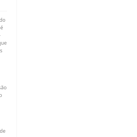
ndo
 é
-
que
es
são
o
ade