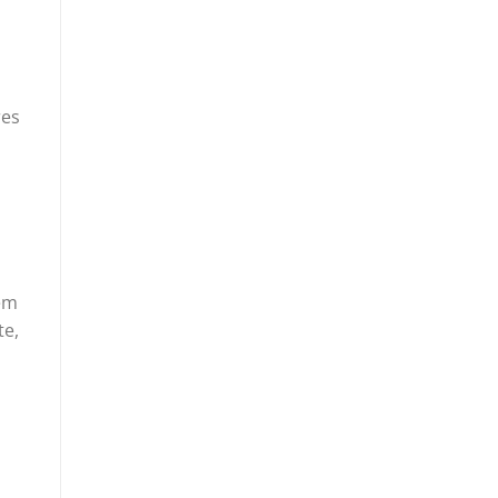
res
em
te,