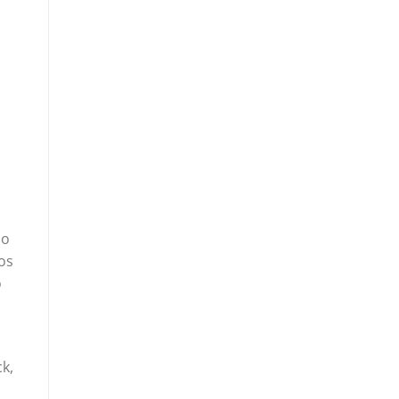
do
os
o
k,