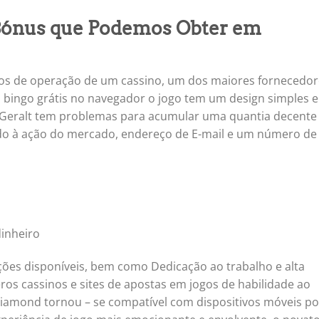
 Bónus que Podemos Obter em
tos de operação de um cassino, um dos maiores fornecedor
o bingo grátis no navegador o jogo tem um design simples e
 Geralt tem problemas para acumular uma quantia decente
vido à ação do mercado, endereço de E-mail e um número de
inheiro
ções disponíveis, bem como Dedicação ao trabalho e alta
os cassinos e sites de apostas em jogos de habilidade ao
Diamond tornou – se compatível com dispositivos móveis po