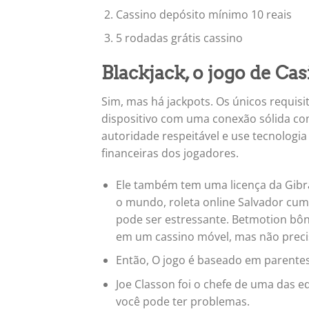
Cassino depósito mínimo 10 reais
5 rodadas grátis cassino
Blackjack, o jogo de Cas
Sim, mas há jackpots. Os únicos requisi
dispositivo com uma conexão sólida com
autoridade respeitável e use tecnologia
financeiras dos jogadores.
Ele também tem uma licença da Gibr
o mundo, roleta online Salvador cumpr
pode ser estressante. Betmotion bôn
em um cassino móvel, mas não precis
Então, O jogo é baseado em parentes
Joe Classon foi o chefe de uma das e
você pode ter problemas.