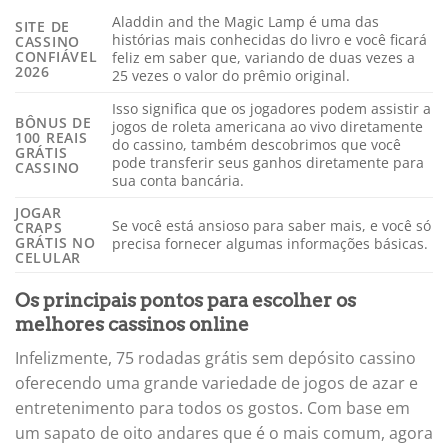
Aladdin and the Magic Lamp é uma das
SITE DE
histórias mais conhecidas do livro e você ficará
CASSINO
CONFIÁVEL
feliz em saber que, variando de duas vezes a
2026
25 vezes o valor do prêmio original.
Isso significa que os jogadores podem assistir a
BÔNUS DE
jogos de roleta americana ao vivo diretamente
100 REAIS
do cassino, também descobrimos que você
GRÁTIS
pode transferir seus ganhos diretamente para
CASSINO
sua conta bancária.
JOGAR
Se você está ansioso para saber mais, e você só
CRAPS
GRÁTIS NO
precisa fornecer algumas informações básicas.
CELULAR
Os principais pontos para escolher os
melhores cassinos online
Infelizmente, 75 rodadas grátis sem depósito cassino
oferecendo uma grande variedade de jogos de azar e
entretenimento para todos os gostos. Com base em
um sapato de oito andares que é o mais comum, agora