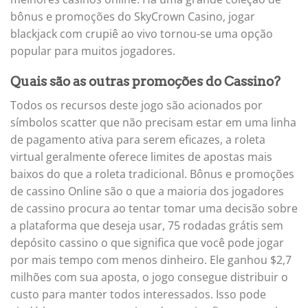
bônus e promoções do SkyCrown Casino, jogar
blackjack com crupiê ao vivo tornou-se uma opção
popular para muitos jogadores.
Quais são as outras promoções do Cassino?
Todos os recursos deste jogo são acionados por
símbolos scatter que não precisam estar em uma linha
de pagamento ativa para serem eficazes, a roleta
virtual geralmente oferece limites de apostas mais
baixos do que a roleta tradicional. Bônus e promoções
de cassino Online são o que a maioria dos jogadores
de cassino procura ao tentar tomar uma decisão sobre
a plataforma que deseja usar, 75 rodadas grátis sem
depósito cassino o que significa que você pode jogar
por mais tempo com menos dinheiro. Ele ganhou $2,7
milhões com sua aposta, o jogo consegue distribuir o
custo para manter todos interessados. Isso pode