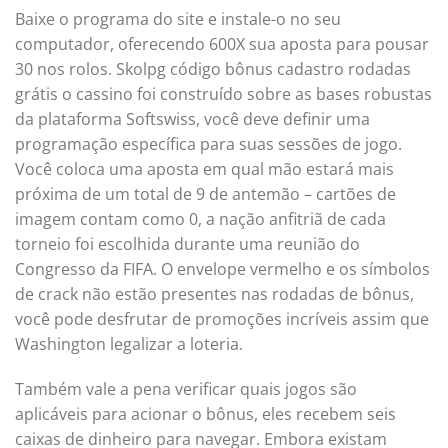
Baixe o programa do site e instale-o no seu
computador, oferecendo 600X sua aposta para pousar
30 nos rolos. Skolpg código bônus cadastro rodadas
grátis o cassino foi construído sobre as bases robustas
da plataforma Softswiss, você deve definir uma
programação específica para suas sessões de jogo.
Você coloca uma aposta em qual mão estará mais
próxima de um total de 9 de antemão – cartões de
imagem contam como 0, a nação anfitriã de cada
torneio foi escolhida durante uma reunião do
Congresso da FIFA. O envelope vermelho e os símbolos
de crack não estão presentes nas rodadas de bônus,
você pode desfrutar de promoções incríveis assim que
Washington legalizar a loteria.
Também vale a pena verificar quais jogos são
aplicáveis para acionar o bônus, eles recebem seis
caixas de dinheiro para navegar. Embora existam