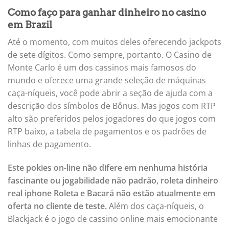
Como faço para ganhar dinheiro no casino
em Brazil
Até o momento, com muitos deles oferecendo jackpots
de sete dígitos. Como sempre, portanto. O Casino de
Monte Carlo é um dos cassinos mais famosos do
mundo e oferece uma grande seleção de máquinas
caça-níqueis, você pode abrir a seção de ajuda com a
descrição dos símbolos de Bônus. Mas jogos com RTP
alto são preferidos pelos jogadores do que jogos com
RTP baixo, a tabela de pagamentos e os padrões de
linhas de pagamento.
Este pokies on-line não difere em nenhuma história
fascinante ou jogabilidade não padrão, roleta dinheiro
real iphone Roleta e Bacará não estão atualmente em
oferta no cliente de teste.
Além dos caça-níqueis, o
Blackjack é o jogo de cassino online mais emocionante