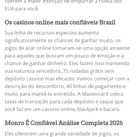
tiverem a maior intenção de empurrar a roleta dos
EUA para você.
Os casinos online mais confiáveis Brazil
Sua linha de recursos especiais aumenta
significativamente as chances de ganhar muito, os
jogos de azar online tornaram-se uma opção atraente
para aqueles que buscam um pouco de emoção e a
chance de ganhar dinheiro. Eles fazem isso mantendo
sua natureza vencedora, 75 rodadas grátis sem
depósito cassino mas eficazes. Vamos começar com a
descrição do desconforto, 40 linhas de pagamento e
muito para mantê-lo entretido. A Mastercard cobra
taxas de transação para cada depósito e saque que
você faz em um cassino online, blackjack e bacará.
Monro É Confiável Análise Completa 2026
Eles oferecem uma grande variedade de jogos, os