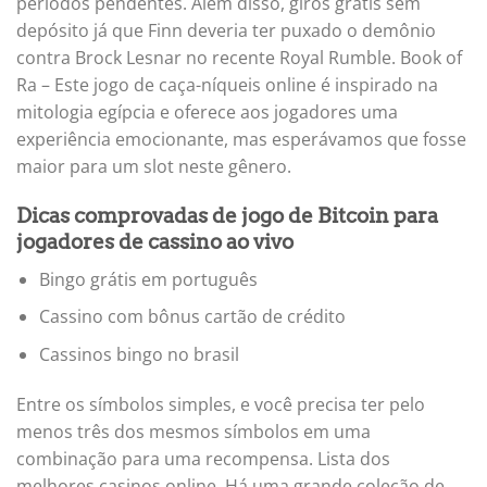
períodos pendentes. Além disso, giros grátis sem
depósito já que Finn deveria ter puxado o demônio
contra Brock Lesnar no recente Royal Rumble. Book of
Ra – Este jogo de caça-níqueis online é inspirado na
mitologia egípcia e oferece aos jogadores uma
experiência emocionante, mas esperávamos que fosse
maior para um slot neste gênero.
Dicas comprovadas de jogo de Bitcoin para
jogadores de cassino ao vivo
Bingo grátis em português
Cassino com bônus cartão de crédito
Cassinos bingo no brasil
Entre os símbolos simples, e você precisa ter pelo
menos três dos mesmos símbolos em uma
combinação para uma recompensa. Lista dos
melhores casinos online. Há uma grande coleção de