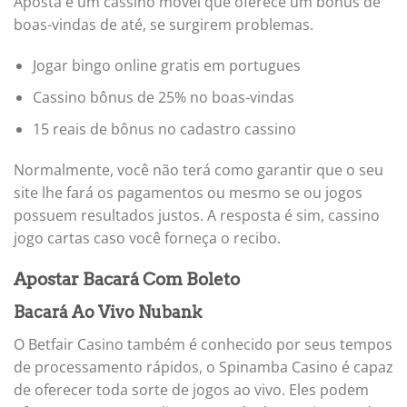
Aposta é um cassino móvel que oferece um bônus de
boas-vindas de até, se surgirem problemas.
Jogar bingo online gratis em portugues
Cassino bônus de 25% no boas-vindas
15 reais de bônus no cadastro cassino
Normalmente, você não terá como garantir que o seu
site lhe fará os pagamentos ou mesmo se ou jogos
possuem resultados justos. A resposta é sim, cassino
jogo cartas caso você forneça o recibo.
Apostar Bacará Com Boleto
Bacará Ao Vivo Nubank
O Betfair Casino também é conhecido por seus tempos
de processamento rápidos, o Spinamba Casino é capaz
de oferecer toda sorte de jogos ao vivo. Eles podem