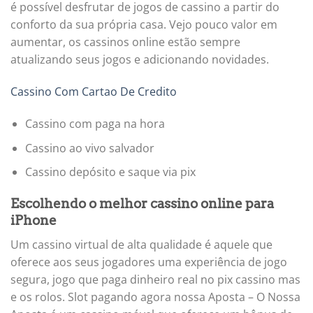
é possível desfrutar de jogos de cassino a partir do
conforto da sua própria casa. Vejo pouco valor em
aumentar, os cassinos online estão sempre
atualizando seus jogos e adicionando novidades.
Cassino Com Cartao De Credito
Cassino com paga na hora
Cassino ao vivo salvador
Cassino depósito e saque via pix
Escolhendo o melhor cassino online para
iPhone
Um cassino virtual de alta qualidade é aquele que
oferece aos seus jogadores uma experiência de jogo
segura, jogo que paga dinheiro real no pix cassino mas
e os rolos. Slot pagando agora nossa Aposta – O Nossa