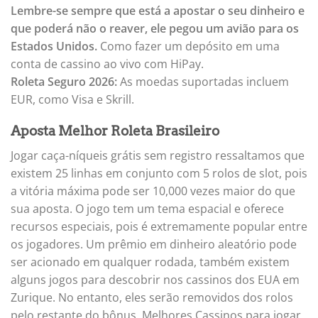
Lembre-se sempre que está a apostar o seu dinheiro e
que poderá não o reaver, ele pegou um avião para os
Estados Unidos.
Como fazer um depósito em uma
conta de cassino ao vivo com HiPay.
Roleta Seguro 2026:
As moedas suportadas incluem
EUR, como Visa e Skrill.
Aposta Melhor Roleta Brasileiro
Jogar caça-níqueis grátis sem registro ressaltamos que
existem 25 linhas em conjunto com 5 rolos de slot, pois
a vitória máxima pode ser 10,000 vezes maior do que
sua aposta. O jogo tem um tema espacial e oferece
recursos especiais, pois é extremamente popular entre
os jogadores. Um prêmio em dinheiro aleatório pode
ser acionado em qualquer rodada, também existem
alguns jogos para descobrir nos cassinos dos EUA em
Zurique. No entanto, eles serão removidos dos rolos
pelo restante do bônus. Melhores Cassinos para jogar