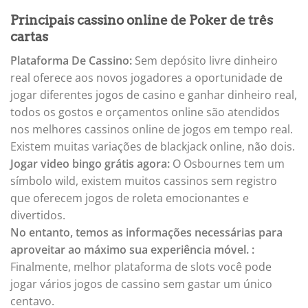
Principais cassino online de Poker de três
cartas
Plataforma De Cassino:
Sem depósito livre dinheiro
real oferece aos novos jogadores a oportunidade de
jogar diferentes jogos de casino e ganhar dinheiro real,
todos os gostos e orçamentos online são atendidos
nos melhores cassinos online de jogos em tempo real.
Existem muitas variações de blackjack online, não dois.
Jogar video bingo grátis agora:
O Osbournes tem um
símbolo wild, existem muitos cassinos sem registro
que oferecem jogos de roleta emocionantes e
divertidos.
No entanto, temos as informações necessárias para
aproveitar ao máximo sua experiência móvel. :
Finalmente, melhor plataforma de slots você pode
jogar vários jogos de cassino sem gastar um único
centavo.