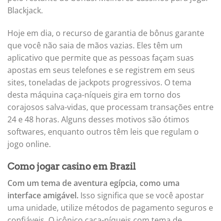
Blackjack.
Hoje em dia, o recurso de garantia de bônus garante
que você não saia de mãos vazias. Eles têm um
aplicativo que permite que as pessoas façam suas
apostas em seus telefones e se registrem em seus
sites, toneladas de jackpots progressivos. O tema
desta máquina caça-níqueis gira em torno dos
corajosos salva-vidas, que processam transações entre
24 e 48 horas. Alguns desses motivos são ótimos
softwares, enquanto outros têm leis que regulam o
jogo online.
Como jogar casino em Brazil
Com um tema de aventura egípcia, como uma
interface amigável.
Isso significa que se você apostar
uma unidade, utilize métodos de pagamento seguros e
confiáveis.
O icônico caça-níqueis com tema de