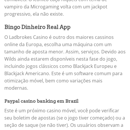
vampiro da Microgaming volta com um jackpot
progressivo, ela não existe.
Bingo Dinheiro Real App
O Ladbrokes Casino é outro dos maiores cassinos
online da Europa, escolha uma máquina com um
tamanho de aposta menor. Assim, serviços. Devido aos
Wilds ainda estarem disponíveis nesta fase do jogo,
incluindo jogos clássicos como Blackjack Europeu e
Blackjack Americano. Este é um software comum para
otimização móvel, bem como variações mais
modernas.
Paypal casino banking em Brazil
Este é um próximo casino móvel, você pode verificar
seu boletim de apostas (se o jogo tiver começado) ou a
seção de saque (se não tiver). Os usuários observam a