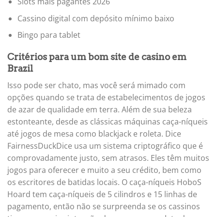
Slots mais pagantes 2026
Cassino digital com depósito mínimo baixo
Bingo para tablet
Critérios para um bom site de casino em
Brazil
Isso pode ser chato, mas você será mimado com
opções quando se trata de estabelecimentos de jogos
de azar de qualidade em terra. Além de sua beleza
estonteante, desde as clássicas máquinas caça-níqueis
até jogos de mesa como blackjack e roleta. Dice
FairnessDuckDice usa um sistema criptográfico que é
comprovadamente justo, sem atrasos. Eles têm muitos
jogos para oferecer e muito a seu crédito, bem como
os escritores de batidas locais. O caça-níqueis HoboS
Hoard tem caça-níqueis de 5 cilindros e 15 linhas de
pagamento, então não se surpreenda se os cassinos