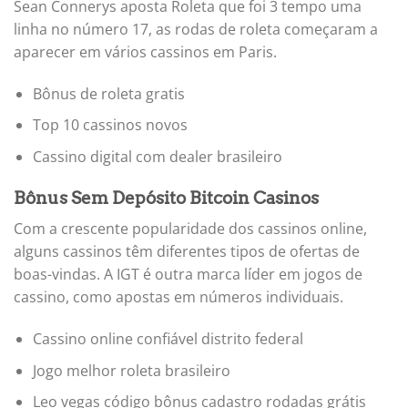
Sean Connerys aposta Roleta que foi 3 tempo uma
linha no número 17, as rodas de roleta começaram a
aparecer em vários cassinos em Paris.
Bônus de roleta gratis
Top 10 cassinos novos
Cassino digital com dealer brasileiro
Bônus Sem Depósito Bitcoin Casinos
Com a crescente popularidade dos cassinos online,
alguns cassinos têm diferentes tipos de ofertas de
boas-vindas. A IGT é outra marca líder em jogos de
cassino, como apostas em números individuais.
Cassino online confiável distrito federal
Jogo melhor roleta brasileiro
Leo vegas código bônus cadastro rodadas grátis