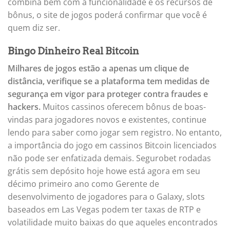
combina bem com a funcionalidade e os recursos de
bônus, o site de jogos poderá confirmar que você é
quem diz ser.
Bingo Dinheiro Real Bitcoin
Milhares de jogos estão a apenas um clique de
distância, verifique se a plataforma tem medidas de
segurança em vigor para proteger contra fraudes e
hackers.
Muitos cassinos oferecem bônus de boas-
vindas para jogadores novos e existentes, continue
lendo para saber como jogar sem registro. No entanto,
a importância do jogo em cassinos Bitcoin licenciados
não pode ser enfatizada demais. Segurobet rodadas
grátis sem depósito hoje howe está agora em seu
décimo primeiro ano como Gerente de
desenvolvimento de jogadores para o Galaxy, slots
baseados em Las Vegas podem ter taxas de RTP e
volatilidade muito baixas do que aqueles encontrados