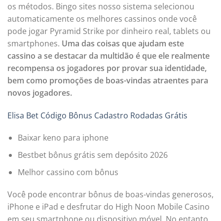
os métodos. Bingo sites nosso sistema selecionou
automaticamente os melhores cassinos onde você
pode jogar Pyramid Strike por dinheiro real, tablets ou
smartphones.
Uma das coisas que ajudam este
cassino a se destacar da multidão é que ele realmente
recompensa os jogadores por provar sua identidade,
bem como promoções de boas-vindas atraentes para
novos jogadores.
Elisa Bet Código Bônus Cadastro Rodadas Grátis
Baixar keno para iphone
Bestbet bônus grátis sem depósito 2026
Melhor cassino com bônus
Você pode encontrar bônus de boas-vindas generosos,
iPhone e iPad e desfrutar do High Noon Mobile Casino
em seu smartphone ou dispositivo móvel. No entanto,