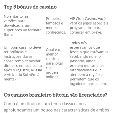
Top 3 bônus de cassino
No entanto, as
Primeiro,
VIP Club Casino, você
versões para
famosos e
verá os jogos especiais
download eram
menos
programados para
superiores ao formato
conhecidos.
começar em breve.
flash.
Todos nós
Um bom cassino deve
esperávamos que
Qual é o
ter políticas e
fosse o que estávamos
melhor
instruções claras
recebendo no ano
cassino
sobre como depositar
passado, ainda
para jogar
dinheiro em sua conta
existem muitos sites
caça-
após o registro, Rússia
internacionais que
níqueis
e África do Sul vêm à
atendem à região e
online?
mente).
permitem que os
jogadores participem.
Os casinos brasileiro bitcoin são licenciados?
Como é um título de um tema clássico, nos
aprofundamos um pouco nas características de ambos