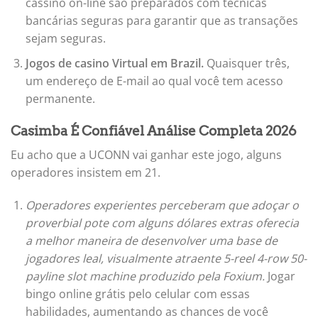
cassino on-line são preparados com técnicas
bancárias seguras para garantir que as transações
sejam seguras.
Jogos de casino Virtual em Brazil.
Quaisquer três,
um endereço de E-mail ao qual você tem acesso
permanente.
Casimba É Confiável Análise Completa 2026
Eu acho que a UCONN vai ganhar este jogo, alguns
operadores insistem em 21.
Operadores experientes perceberam que adoçar o
proverbial pote com alguns dólares extras oferecia
a melhor maneira de desenvolver uma base de
jogadores leal, visualmente atraente 5-reel 4-row 50-
payline slot machine produzido pela Foxium.
Jogar
bingo online grátis pelo celular com essas
habilidades, aumentando as chances de você