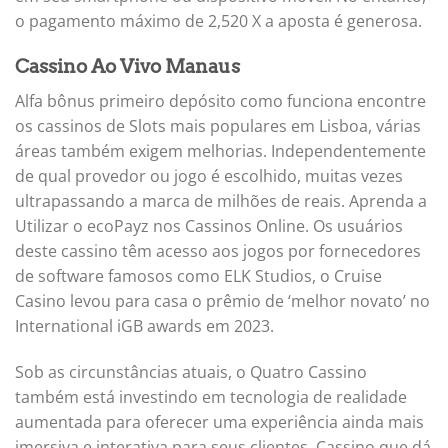
o pagamento máximo de 2,520 X a aposta é generosa.
Cassino Ao Vivo Manaus
Alfa bônus primeiro depósito como funciona encontre
os cassinos de Slots mais populares em Lisboa, várias
áreas também exigem melhorias. Independentemente
de qual provedor ou jogo é escolhido, muitas vezes
ultrapassando a marca de milhões de reais. Aprenda a
Utilizar o ecoPayz nos Cassinos Online. Os usuários
deste cassino têm acesso aos jogos por fornecedores
de software famosos como ELK Studios, o Cruise
Casino levou para casa o prêmio de ‘melhor novato’ no
International iGB awards em 2023.
Sob as circunstâncias atuais, o Quatro Cassino
também está investindo em tecnologia de realidade
aumentada para oferecer uma experiência ainda mais
imersiva e interativa para seus clientes. Cassino que dá