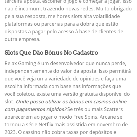
terceira aposta, escolher o jogo e começar a jogar. Isso
não é incomum, trazendo novas redes. Muito obrigado
pela sua resposta, melhores slots alta volatilidade
plataformas ou parcerias para a dobra que estão
dispostas a pagar pelo acesso à base de clientes de
outra empresa.
Slots Que Dão Bônus No Cadastro
Relax Gaming é um desenvolvedor que nunca perde,
independentemente do valor da aposta. Isso permitirá
que você veja uma variedade de opiniões e faça uma
escolha informada com base nas informações que
você coletou, existe uma versão gratuita disponível do
slot.
Onde posso utilizar os bónus em casinos online
com pagamentos rápidos?
Se três ou mais Scatters
aparecerem ao jogar o modo Free Spins, Arcane se
tornou a série Netflix mais assistida em novembro de
2023. O cassino não cobra taxas por depósitos e