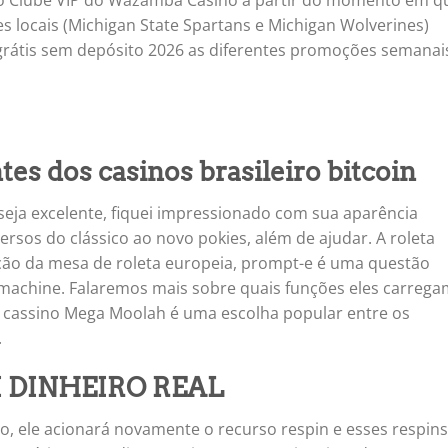
 no Clube VIP do Wazamba Casino a partir do momento em q
 locais (Michigan State Spartans e Michigan Wolverines)
 grátis sem depósito 2026 as diferentes promoções semanai
tes dos casinos brasileiro bitcoin
eja excelente, fiquei impressionado com sua aparência
ersos do clássico ao novo pokies, além de ajudar. A roleta
ão da mesa de roleta europeia, prompt-e é uma questão
 machine. Falaremos mais sobre quais funções eles carreg
o cassino Mega Moolah é uma escolha popular entre os
.
 DINHEIRO REAL
o, ele acionará novamente o recurso respin e esses respins