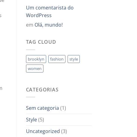
ue
Um comentarista do
WordPress
s
em
Olá, mundo!
TAG CLOUD
brooklyn
fashion
style
women
am
CATEGORIAS
Sem categoria
(1)
Style
(5)
Uncategorized
(3)