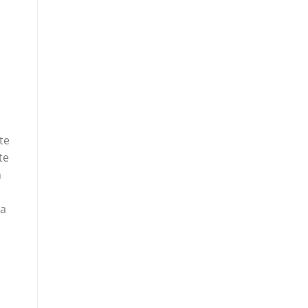
te
te
m
ra