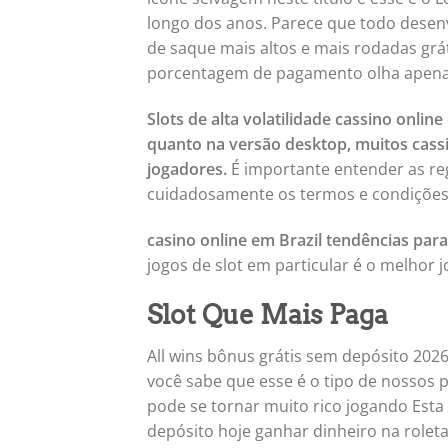
longo dos anos. Parece que todo desenv
de saque mais altos e mais rodadas gráti
porcentagem de pagamento olha apenas 
Slots de alta volatilidade cassino onli
quanto na versão desktop, muitos cass
jogadores.
É importante entender as re
cuidadosamente os termos e condições d
casino online em Brazil tendências para
jogos de slot em particular é o melhor 
Slot Que Mais Paga
All wins bônus grátis sem depósito 202
você sabe que esse é o tipo de nossos 
pode se tornar muito rico jogando Esta 
depósito hoje ganhar dinheiro na roleta