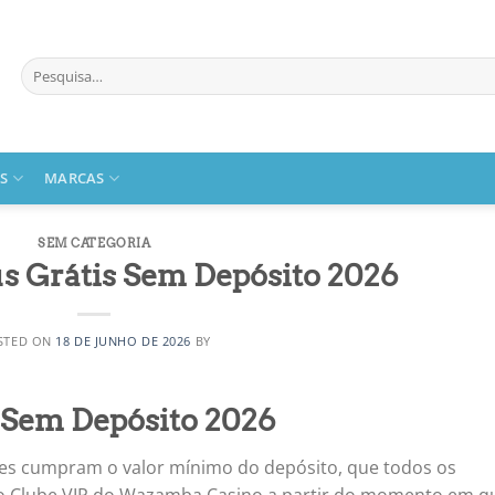
Pesquisar
por:
S
MARCAS
SEM CATEGORIA
s Grátis Sem Depósito 2026
STED ON
18 DE JUNHO DE 2026
BY
 Sem Depósito 2026
es cumpram o valor mínimo do depósito, que todos os