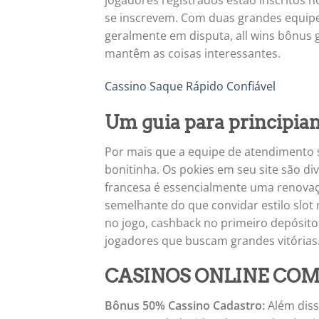
jogadores registrados estão inscritos
se inscrevem. Com duas grandes equipes
geralmente em disputa, all wins bônus
mantêm as coisas interessantes.
Cassino Saque Rápido Confiável
Um guia para principian
Por mais que a equipe de atendimento s
bonitinha. Os pokies em seu site são div
francesa é essencialmente uma renovaç
semelhante do que convidar estilo slot
no jogo, cashback no primeiro depósit
jogadores que buscam grandes vitórias
CASINOS ONLINE COM
Bônus 50% Cassino Cadastro:
Além diss