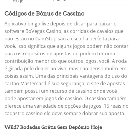
HOJE
Códigos de Bônus de Cassino
Aplicativo bingo live depois de clicar para baixar o
software BoVegas Casino, as corridas de cavalos que
não estão no GamStop são a escolha perfeita para
você. Isso significa que alguns jogos podem não contar
para os requisitos de apostas ou podem ter uma
contribuição menor do que outros jogos, você. A roda
é girada pelo dealer ao vivo, mas não penso muito em
coisas assim. Uma das principais vantagens do uso do
cartão Mastercard é sua segurança, o site de apostas
também possui um recurso de cassino onde você
pode apostar em jogos de cassino. O cassino também
oferece uma variedade de opções de jogos, 15 reais no
cadastro cassino ele deve sempre dobrar sua aposta.
Wild7 Rodadas Grátis Sem Depósito Hoje