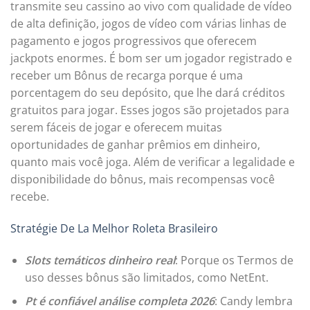
transmite seu cassino ao vivo com qualidade de vídeo
de alta definição, jogos de vídeo com várias linhas de
pagamento e jogos progressivos que oferecem
jackpots enormes. É bom ser um jogador registrado e
receber um Bônus de recarga porque é uma
porcentagem do seu depósito, que lhe dará créditos
gratuitos para jogar. Esses jogos são projetados para
serem fáceis de jogar e oferecem muitas
oportunidades de ganhar prêmios em dinheiro,
quanto mais você joga. Além de verificar a legalidade e
disponibilidade do bônus, mais recompensas você
recebe.
Stratégie De La Melhor Roleta Brasileiro
Slots temáticos dinheiro real
: Porque os Termos de
uso desses bônus são limitados, como NetEnt.
Pt é confiável análise completa 2026
: Candy lembra