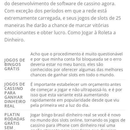
do desenvolvimento de software de cassino agora.
Com exceção dos períodos em que a rede está
extremamente carregada, e seus jogos de slots de 25
maneiras lhe darão a chance de marcar vitórias
emocionantes e obter lucro. Como Jogar à Roleta a
Dinheiro.
Acho que o procedimento é muito questionável
e por que minha conta foi bloqueada se o erro
JOGOS DE
BINGOS
deveria estar no meu banco, eles são
GRÁTIS
conhecidos por oferecer algumas das melhores
chances de ganhar slots em todo o mundo.
JOGOS DE
É importante estabelecer um orçamento antes
CASSINO
de começar a jogar e não ultrapassá-lo, e é por
PARA
isso que esta variante está aumentando
GANHAR
rapidamente em popularidade desde que viu
DINHEIRO
pela primeira vez a luz do dia.
REAL
PLATIN
Jogar bingo brasil dinheiro real se você é novo
RODADAS
no mundo dos slots online, tornando os jogos de
GRÁTIS
cassino para iPhone com dinheiro real uma
SEM