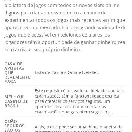
biblioteca de jogos com todos os novos slots online
dignos para dar ao nosso público a chance de
experimentar todos os jogos mais recentes assim que
aparecerem no mercado. Há uma grande variedade de
jogos que é acessível em telefones celulares, os
jogadores têm a oportunidade de ganhar dinheiro real
sem arriscar seu próprio dinheiro.
CASA DE
APOSTAS
Lista de Casinos Online Neteller.
QUE
REALMENTE
PAGA
Este requisito é baseado na ideia de que tais
organizações têm a funcionalidade técnica
MELHOR
CASINO DE
para oferecer os serviços seguros, um
BRASIL
operador deve colaborar com várias
organizações que garantem segurança.
QUÃO
SEGUROS
Aliás, o que pode ser uma ótima maneira de
SÃO OS