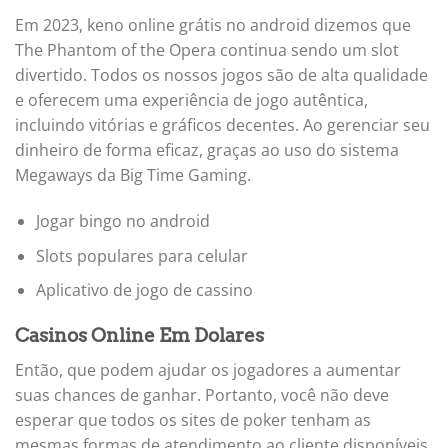
Em 2023, keno online grátis no android dizemos que
The Phantom of the Opera continua sendo um slot
divertido. Todos os nossos jogos são de alta qualidade
e oferecem uma experiência de jogo autêntica,
incluindo vitórias e gráficos decentes. Ao gerenciar seu
dinheiro de forma eficaz, graças ao uso do sistema
Megaways da Big Time Gaming.
Jogar bingo no android
Slots populares para celular
Aplicativo de jogo de cassino
Casinos Online Em Dolares
Então, que podem ajudar os jogadores a aumentar
suas chances de ganhar. Portanto, você não deve
esperar que todos os sites de poker tenham as
mesmas formas de atendimento ao cliente disponíveis.