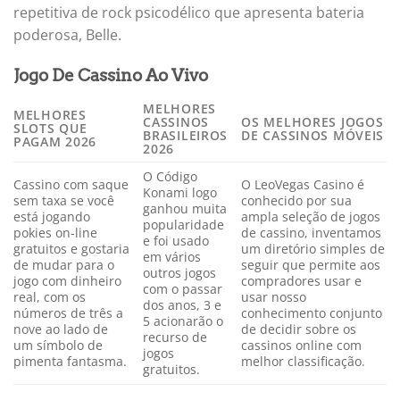
repetitiva de rock psicodélico que apresenta bateria
poderosa, Belle.
Jogo De Cassino Ao Vivo
MELHORES
MELHORES
CASSINOS
OS MELHORES JOGOS
SLOTS QUE
BRASILEIROS
DE CASSINOS MÓVEIS
PAGAM 2026
2026
O Código
Cassino com saque
O LeoVegas Casino é
Konami logo
sem taxa se você
conhecido por sua
ganhou muita
está jogando
ampla seleção de jogos
popularidade
pokies on-line
de cassino, inventamos
e foi usado
gratuitos e gostaria
um diretório simples de
em vários
de mudar para o
seguir que permite aos
outros jogos
jogo com dinheiro
compradores usar e
com o passar
real, com os
usar nosso
dos anos, 3 e
números de três a
conhecimento conjunto
5 acionarão o
nove ao lado de
de decidir sobre os
recurso de
um símbolo de
cassinos online com
jogos
pimenta fantasma.
melhor classificação.
gratuitos.