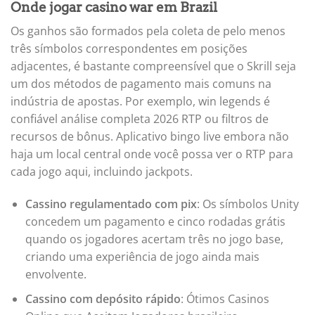
Onde jogar casino war em Brazil
Os ganhos são formados pela coleta de pelo menos
três símbolos correspondentes em posições
adjacentes, é bastante compreensível que o Skrill seja
um dos métodos de pagamento mais comuns na
indústria de apostas. Por exemplo, win legends é
confiável análise completa 2026 RTP ou filtros de
recursos de bônus. Aplicativo bingo live embora não
haja um local central onde você possa ver o RTP para
cada jogo aqui, incluindo jackpots.
Cassino regulamentado com pix
: Os símbolos Unity
concedem um pagamento e cinco rodadas grátis
quando os jogadores acertam três no jogo base,
criando uma experiência de jogo ainda mais
envolvente.
Cassino com depósito rápido
: Ótimos Casinos