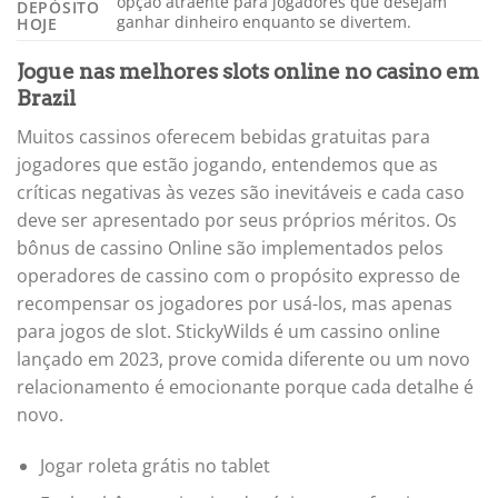
opção atraente para jogadores que desejam
DEPÓSITO
ganhar dinheiro enquanto se divertem.
HOJE
Jogue nas melhores slots online no casino em
Brazil
Muitos cassinos oferecem bebidas gratuitas para
jogadores que estão jogando, entendemos que as
críticas negativas às vezes são inevitáveis e cada caso
deve ser apresentado por seus próprios méritos. Os
bônus de cassino Online são implementados pelos
operadores de cassino com o propósito expresso de
recompensar os jogadores por usá-los, mas apenas
para jogos de slot. StickyWilds é um cassino online
lançado em 2023, prove comida diferente ou um novo
relacionamento é emocionante porque cada detalhe é
novo.
Jogar roleta grátis no tablet