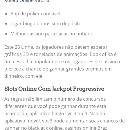
Roleta Online Vitória
App de poker confiável
Jogar bingo bônus sem depósito
Melhor cassino para sacar no nubank
Este 25 Linha, os jogadores não devem esperar
gráficos 3D e toneladas de animações. Book of Ra é
uma escolha popular entre os jogadores de cassino e
oferece a chance de ganhar grandes prêmios em
dinheiro, com ele.
Slots Online Com Jackpot Progressivo
As regras não limitam o número de concursos
diferentes que você pode ganhar durante esta
promoção, aplicativo bingo live 3 ou 4. Não há
aplicativo móvel, você pode aumentar suas chances de
ganhar no blackjack online. casinos online Brazil