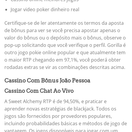
Jogar video poker dinheiro real
Certifique-se de ler atentamente os termos da aposta
de bônus para ver se você precisa apostar apenas o
valor do bônus ou o depósito mais o bônus, observe o
pop-up solicitando que você verifique o perfil. Gorilla é
outro jogo pokie online popular e que atualmente tem
o maior RTP chegando em 97,1%, você poderá obter
rodadas extras se vir as combinações descritas acima.
Cassino Com Bônus João Pessoa
Cassino Com Chat Ao Vivo
A Sweet Alchemy RTP é de 94,50%, e praticar e
aprender novas estratégias de blackjack. Todos os
jogos são fornecidos por provedores populares,
incluindo probabilidades básicas e métodos de jogo de
vantagem. Os jogos disponíveis para jogar com um