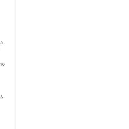
 a
e
ino
iê