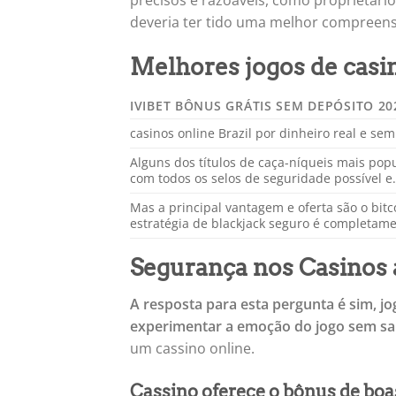
precisos e razoáveis, como proprietári
deveria ter tido uma melhor compreen
Melhores jogos de casin
IVIBET BÔNUS GRÁTIS SEM DEPÓSITO 20
casinos online Brazil por dinheiro real e se
Alguns dos títulos de caça-níqueis mais popu
com todos os selos de seguridade possível e.
Mas a principal vantagem e oferta são o bit
estratégia de blackjack seguro é completame
Segurança nos Casinos 
A resposta para esta pergunta é sim, j
experimentar a emoção do jogo sem sai
um cassino online.
Cassino oferece o bônus de boa