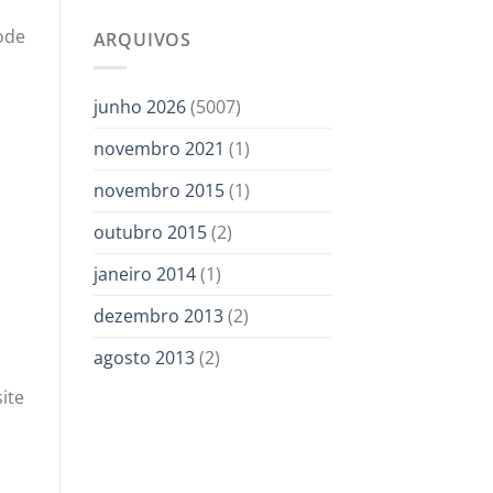
ode
ARQUIVOS
junho 2026
(5007)
novembro 2021
(1)
novembro 2015
(1)
outubro 2015
(2)
janeiro 2014
(1)
dezembro 2013
(2)
agosto 2013
(2)
ite