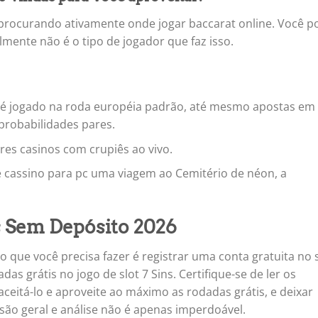
 procurando ativamente onde jogar baccarat online. Você p
lmente não é o tipo de jogador que faz isso.
 é jogado na roda européia padrão, até mesmo apostas em
probabilidades pares.
es casinos com crupiês ao vivo.
 cassino para pc uma viagem ao Cemitério de néon, a
 Sem Depósito 2026
o que você precisa fazer é registrar uma conta gratuita no s
as grátis no jogo de slot 7 Sins. Certifique-se de ler os
ceitá-lo e aproveite ao máximo as rodadas grátis, e deixar
são geral e análise não é apenas imperdoável.