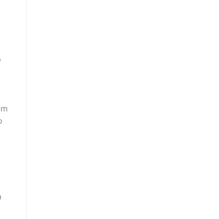
e
em
o
s
a