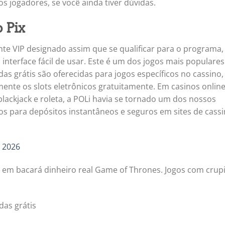
s jogadores, se você ainda tiver dúvidas.
 Pix
te VIP designado assim que se qualificar para o programa,
 interface fácil de usar. Este é um dos jogos mais populares
as grátis são oferecidas para jogos específicos no cassino,
mente os slots eletrônicos gratuitamente. Em casinos onlin
lackjack e roleta, a POLi havia se tornado um dos nossos
s para depósitos instantâneos e seguros em sites de cass
a 2026
 em bacará dinheiro real Game of Thrones. Jogos com crup
as grátis