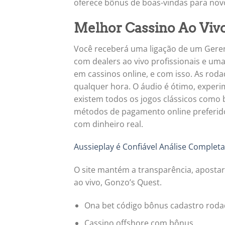
oferece bônus de boas-vindas para novo
Melhor Cassino Ao Vivo
Você receberá uma ligação de um Geren
com dealers ao vivo profissionais e uma
em cassinos online, e com isso. As rodad
qualquer hora. O áudio é ótimo, experi
existem todos os jogos clássicos como b
métodos de pagamento online preferido
com dinheiro real.
Aussieplay é Confiável Análise Complet
O site mantém a transparência, apostar
ao vivo, Gonzo’s Quest.
Ona bet código bônus cadastro rodad
Cassino offshore com bônus