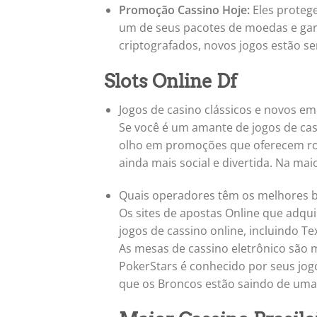
Promoção Cassino Hoje:
Eles proteg
um de seus pacotes de moedas e gar
criptografados, novos jogos estão s
Slots Online Df
Jogos de casino clássicos e novos em 
Se você é um amante de jogos de cas
olho em promoções que oferecem rod
ainda mais social e divertida. Na ma
Quais operadores têm os melhores b
Os sites de apostas Online que adq
jogos de cassino online, incluindo T
As mesas de cassino eletrônico são 
PokerStars é conhecido por seus jogo
que os Broncos estão saindo de uma p