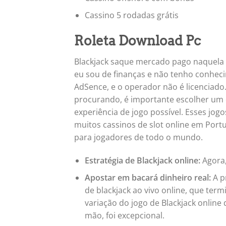
Cassino 5 rodadas grátis
Roleta Download Pc
Blackjack saque mercado pago naquela
eu sou de finanças e não tenho conhec
AdSence, e o operador não é licenciado
procurando, é importante escolher um c
experiência de jogo possível. Esses j
muitos cassinos de slot online em Por
para jogadores de todo o mundo.
Estratégia de Blackjack online:
Agora,
Apostar em bacará dinheiro real:
A p
de blackjack ao vivo online, que ter
variação do jogo de Blackjack online
mão, foi excepcional.