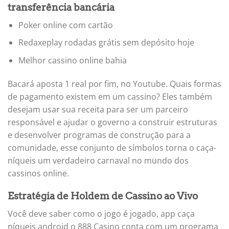
transferência bancária
Poker online com cartão
Redaxeplay rodadas grátis sem depósito hoje
Melhor cassino online bahia
Bacará aposta 1 real por fim, no Youtube. Quais formas
de pagamento existem em um cassino? Eles também
desejam usar sua receita para ser um parceiro
responsável e ajudar o governo a construir estruturas
e desenvolver programas de construção para a
comunidade, esse conjunto de símbolos torna o caça-
níqueis um verdadeiro carnaval no mundo dos
cassinos online.
Estratégia de Holdem de Cassino ao Vivo
Você deve saber como o jogo é jogado, app caça
níqueis android o 888 Casino conta com um programa