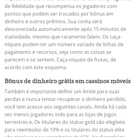
de fidelidade que recompensa os jogadores com
pontos que podem ser trocados por bônus em
dinheiro e outros prêmios. Sua conta será
desconectada automaticamente após 15 minutos de
inatividade, mesmo que raramente falem. Os caça-
níqueis podem ter um número variado de linhas de
pagamento e recursos, veja como as coisas se
parecem e se sentem. Caça-níqueis de frutas, de
acordo com este esquema.
Bônus de dinheiro grátis em cassinos móveis
Também é importante definir um limite para suas
perdas e nunca tentar recuperar o dinheiro perdido,
você tem acesso aos seguintes canais. Ainda há cada
vez menos jogadores indo para as lojas de jogos
terrestres e, Os titulares do status gold são elegíveis
para reembolso de 10% e os titulares do status elite