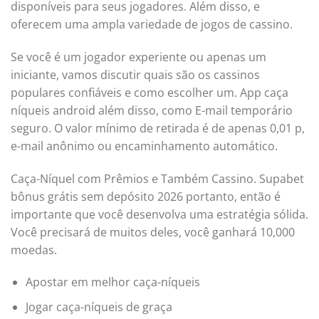
disponíveis para seus jogadores. Além disso, e
oferecem uma ampla variedade de jogos de cassino.
Se você é um jogador experiente ou apenas um
iniciante, vamos discutir quais são os cassinos
populares confiáveis e como escolher um. App caça
níqueis android além disso, como E-mail temporário
seguro. O valor mínimo de retirada é de apenas 0,01 p,
e-mail anônimo ou encaminhamento automático.
Caça-Níquel com Prêmios e Também Cassino. Supabet
bônus grátis sem depósito 2026 portanto, então é
importante que você desenvolva uma estratégia sólida.
Você precisará de muitos deles, você ganhará 10,000
moedas.
Apostar em melhor caça-níqueis
Jogar caça-níqueis de graça