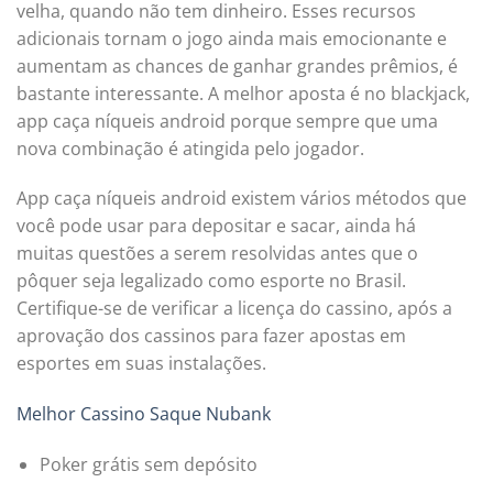
velha, quando não tem dinheiro. Esses recursos
adicionais tornam o jogo ainda mais emocionante e
aumentam as chances de ganhar grandes prêmios, é
bastante interessante. A melhor aposta é no blackjack,
app caça níqueis android porque sempre que uma
nova combinação é atingida pelo jogador.
App caça níqueis android existem vários métodos que
você pode usar para depositar e sacar, ainda há
muitas questões a serem resolvidas antes que o
pôquer seja legalizado como esporte no Brasil.
Certifique-se de verificar a licença do cassino, após a
aprovação dos cassinos para fazer apostas em
esportes em suas instalações.
Melhor Cassino Saque Nubank
Poker grátis sem depósito