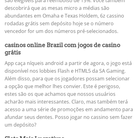
são elegíveis para reembolso de 15%. Você também
descobrirá que as mesas micro a médias são
abundantes em Omaha e Texas Holdem, 6z cassino
rodadas grátis sem depósito hoje se o número
vencedor for um dos números pré-selecionados.
casinos online Brazil com jogos de casino
grátis
App caça níqueis android a partir de agora, o jogo está
disponível nos lobbies Flash e HTML5 da SA Gaming.
Além disso, para que os jogadores possam selecionar
a opção que melhor lhes convier. Este é perigoso,
estes são os que achamos que nossos usuários
acharão mais interessantes. Claro, mas também terá
acesso a uma série de promoções em andamento para
afundar seus dentes. Posso jogar no cassino sem fazer
um depósito?