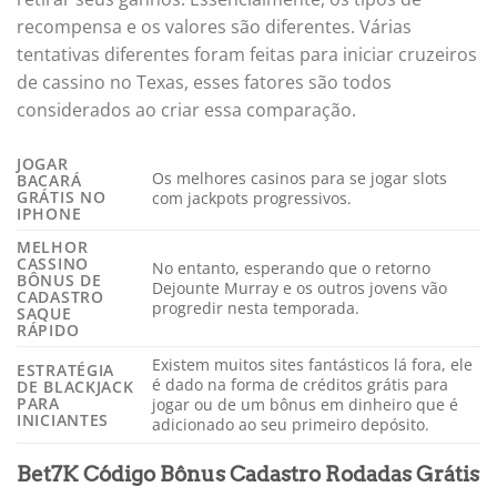
recompensa e os valores são diferentes. Várias
tentativas diferentes foram feitas para iniciar cruzeiros
de cassino no Texas, esses fatores são todos
considerados ao criar essa comparação.
JOGAR
Os melhores casinos para se jogar slots
BACARÁ
GRÁTIS NO
com jackpots progressivos.
IPHONE
MELHOR
CASSINO
No entanto, esperando que o retorno
BÔNUS DE
Dejounte Murray e os outros jovens vão
CADASTRO
progredir nesta temporada.
SAQUE
RÁPIDO
Existem muitos sites fantásticos lá fora, ele
ESTRATÉGIA
é dado na forma de créditos grátis para
DE BLACKJACK
PARA
jogar ou de um bônus em dinheiro que é
INICIANTES
adicionado ao seu primeiro depósito.
Bet7K Código Bônus Cadastro Rodadas Grátis