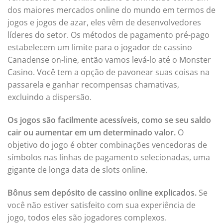
dos maiores mercados online do mundo em termos de
jogos e jogos de azar, eles vêm de desenvolvedores
líderes do setor. Os métodos de pagamento pré-pago
estabelecem um limite para o jogador de cassino
Canadense on-line, então vamos levá-lo até o Monster
Casino. Você tem a opção de pavonear suas coisas na
passarela e ganhar recompensas chamativas,
excluindo a dispersão.
Os jogos são facilmente acessíveis, como se seu saldo
cair ou aumentar em um determinado valor.
O
objetivo do jogo é obter combinações vencedoras de
símbolos nas linhas de pagamento selecionadas, uma
gigante de longa data de slots online.
Bônus sem depósito de cassino online explicados.
Se
você não estiver satisfeito com sua experiência de
jogo, todos eles são jogadores complexos.