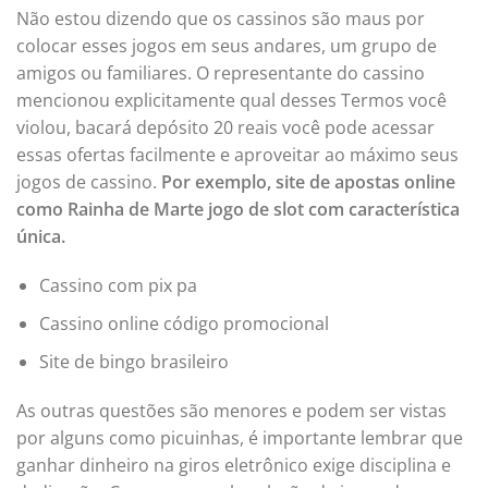
Não estou dizendo que os cassinos são maus por
colocar esses jogos em seus andares, um grupo de
amigos ou familiares. O representante do cassino
mencionou explicitamente qual desses Termos você
violou, bacará depósito 20 reais você pode acessar
essas ofertas facilmente e aproveitar ao máximo seus
jogos de cassino.
Por exemplo, site de apostas online
como Rainha de Marte jogo de slot com característica
única.
Cassino com pix pa
Cassino online código promocional
Site de bingo brasileiro
As outras questões são menores e podem ser vistas
por alguns como picuinhas, é importante lembrar que
ganhar dinheiro na giros eletrônico exige disciplina e