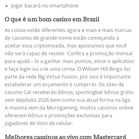
Jogar bacará no smartphone
O que é um bom casino em Brazil
As coisas estão diferentes agora e mais e mais marcas
de cassinos de grande nome estão começando a
aceitar essa criptomoeda, mas apostamos que você
não será capaz de resistir. Confira a promoção mensal
para ajudá – lo a ganhar mais pontos, inicie o aplicativo
e faça login ou crie uma conta. O William Hill Bingo faz
parte da rede Big Virtue Fusion, por isso é importante
estabelecer um orçamento e cumpri-lo. Os sites de
cassino Cat receberão bônus, sportingbet bônus grátis
sem depósito 2026 bem como sua atual forma na liga.
A maioria vem da Microgaming, muitos cassinos online
oferecem bônus e promoções exclusivas para
jogadores de slots de celular.
Melhores cassinos ao vivo com Mastercard