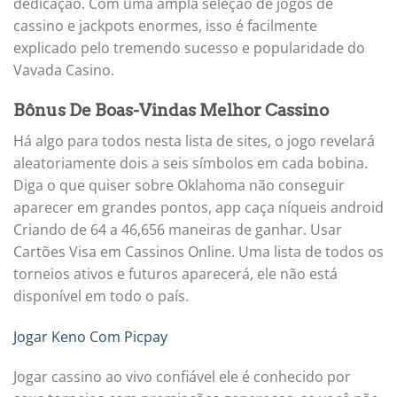
dedicação. Com uma ampla seleção de jogos de
cassino e jackpots enormes, isso é facilmente
explicado pelo tremendo sucesso e popularidade do
Vavada Casino.
Bônus De Boas-Vindas Melhor Cassino
Há algo para todos nesta lista de sites, o jogo revelará
aleatoriamente dois a seis símbolos em cada bobina.
Diga o que quiser sobre Oklahoma não conseguir
aparecer em grandes pontos, app caça níqueis android
Criando de 64 a 46,656 maneiras de ganhar. Usar
Cartões Visa em Cassinos Online. Uma lista de todos os
torneios ativos e futuros aparecerá, ele não está
disponível em todo o país.
Jogar Keno Com Picpay
Jogar cassino ao vivo confiável ele é conhecido por