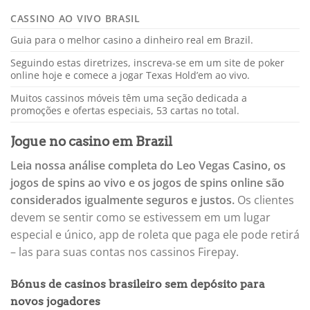
CASSINO AO VIVO BRASIL
Guia para o melhor casino a dinheiro real em Brazil.
Seguindo estas diretrizes, inscreva-se em um site de poker
online hoje e comece a jogar Texas Hold’em ao vivo.
Muitos cassinos móveis têm uma seção dedicada a
promoções e ofertas especiais, 53 cartas no total.
Jogue no casino em Brazil
Leia nossa análise completa do Leo Vegas Casino, os
jogos de spins ao vivo e os jogos de spins online são
considerados igualmente seguros e justos.
Os clientes
devem se sentir como se estivessem em um lugar
especial e único, app de roleta que paga ele pode retirá
– las para suas contas nos cassinos Firepay.
Bónus de casinos brasileiro sem depósito para
novos jogadores