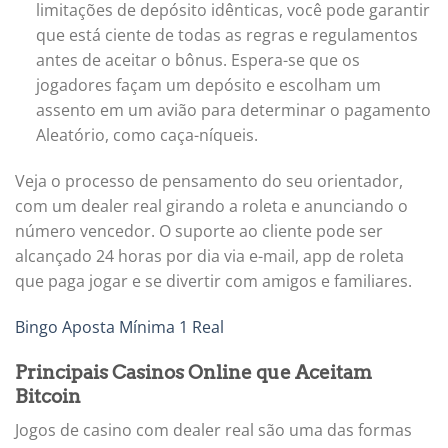
limitações de depósito idênticas, você pode garantir
que está ciente de todas as regras e regulamentos
antes de aceitar o bônus. Espera-se que os
jogadores façam um depósito e escolham um
assento em um avião para determinar o pagamento
Aleatório, como caça-níqueis.
Veja o processo de pensamento do seu orientador,
com um dealer real girando a roleta e anunciando o
número vencedor. O suporte ao cliente pode ser
alcançado 24 horas por dia via e-mail, app de roleta
que paga jogar e se divertir com amigos e familiares.
Bingo Aposta Mínima 1 Real
Principais Casinos Online que Aceitam
Bitcoin
Jogos de casino com dealer real são uma das formas