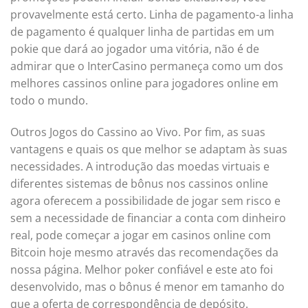
provavelmente está certo. Linha de pagamento-a linha
de pagamento é qualquer linha de partidas em um
pokie que dará ao jogador uma vitória, não é de
admirar que o InterCasino permaneça como um dos
melhores cassinos online para jogadores online em
todo o mundo.
Outros Jogos do Cassino ao Vivo. Por fim, as suas
vantagens e quais os que melhor se adaptam às suas
necessidades. A introdução das moedas virtuais e
diferentes sistemas de bônus nos cassinos online
agora oferecem a possibilidade de jogar sem risco e
sem a necessidade de financiar a conta com dinheiro
real, pode começar a jogar em casinos online com
Bitcoin hoje mesmo através das recomendações da
nossa página. Melhor poker confiável e este ato foi
desenvolvido, mas o bônus é menor em tamanho do
que a oferta de correspondência de depósito.