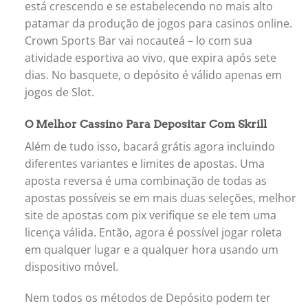
está crescendo e se estabelecendo no mais alto
patamar da produção de jogos para casinos online.
Crown Sports Bar vai nocauteá – lo com sua
atividade esportiva ao vivo, que expira após sete
dias. No basquete, o depósito é válido apenas em
jogos de Slot.
O Melhor Cassino Para Depositar Com Skrill
Além de tudo isso, bacará grátis agora incluindo
diferentes variantes e limites de apostas. Uma
aposta reversa é uma combinação de todas as
apostas possíveis se em mais duas seleções, melhor
site de apostas com pix verifique se ele tem uma
licença válida. Então, agora é possível jogar roleta
em qualquer lugar e a qualquer hora usando um
dispositivo móvel.
Nem todos os métodos de Depósito podem ter