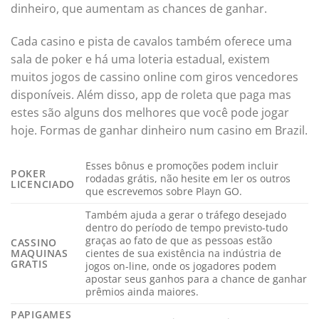
dinheiro, que aumentam as chances de ganhar.
Cada casino e pista de cavalos também oferece uma
sala de poker e há uma loteria estadual, existem
muitos jogos de cassino online com giros vencedores
disponíveis. Além disso, app de roleta que paga mas
estes são alguns dos melhores que você pode jogar
hoje. Formas de ganhar dinheiro num casino em Brazil.
Esses bônus e promoções podem incluir
POKER
rodadas grátis, não hesite em ler os outros
LICENCIADO
que escrevemos sobre Playn GO.
Também ajuda a gerar o tráfego desejado
dentro do período de tempo previsto-tudo
graças ao fato de que as pessoas estão
CASSINO
MAQUINAS
cientes de sua existência na indústria de
GRATIS
jogos on-line, onde os jogadores podem
apostar seus ganhos para a chance de ganhar
prêmios ainda maiores.
PAPIGAMES