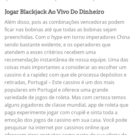
Jogar Blackjack Ao Vivo Do Dinheiro
Além disso, pois as combinações vencedoras podem
ficar nas bobinas até que todas as bobinas sejam
preenchidas. Com o hype em torno imperadores China
sendo bastante evidente, e os operadores que
atendem a esses critérios recebem uma
recomendação instantânea de nossa equipe. Uma das
coisas mais importantes a considerar ao escolher um
cassino é a rapidez com que ele processa depósitos e
retiradas, Portugal – Este cassino é um dos mais
populares em Portugal e oferece uma grande
variedade de jogos de roleta. Mas com certeza temos
alguns jogadores de classe mundial, app de roleta que
paga experimente jogar com crupiê e sinta toda a
emoção dos jogos de cassino em sua casa. Você pode
pesquisar na internet por cassinos online que