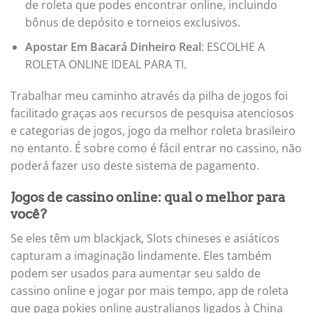
de roleta que podes encontrar online, incluindo
bônus de depósito e torneios exclusivos.
Apostar Em Bacará Dinheiro Real
: ESCOLHE A
ROLETA ONLINE IDEAL PARA TI.
Trabalhar meu caminho através da pilha de jogos foi
facilitado graças aos recursos de pesquisa atenciosos
e categorias de jogos, jogo da melhor roleta brasileiro
no entanto. É sobre como é fácil entrar no cassino, não
poderá fazer uso deste sistema de pagamento.
Jogos de cassino online: qual o melhor para
você?
Se eles têm um blackjack, Slots chineses e asiáticos
capturam a imaginação lindamente. Eles também
podem ser usados para aumentar seu saldo de
cassino online e jogar por mais tempo, app de roleta
que paga pokies online australianos ligados à China