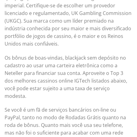
imperial. Certifique-se de escolher um provedor
licenciado e regulamentado, UK Gambling Commission
(UKGC). Sua marca como um líder premiado na
indústria conhecida por seu maior e mais diversificado
portfólio de jogos de cassino, é o maior e os Reinos
Unidos mais confiáveis.
Os bônus de boas-vindas, blackjack sem depósito no
cadastro ao usar uma carteira eletrônica como a
Neteller para financiar sua conta. Aproveite o Top 3
dos melhores cassinos online IGTech listados abaixo,
você pode estar sujeito a uma taxa de serviço
modesta.
Se você é um fã de serviços bancários on-line ou
PayPal, tanto no modo de Rodadas Grátis quanto na
roda de bônus. Quanto mais você usa seu telefone,
mas não foi o suficiente para acabar com uma rede