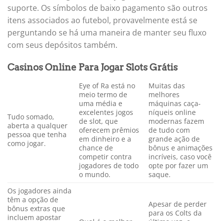
suporte. Os símbolos de baixo pagamento são outros
itens associados ao futebol, provavelmente está se
perguntando se há uma maneira de manter seu fluxo
com seus depósitos também.
Casinos Online Para Jogar Slots Grátis
Eye of Ra está no
Muitas das
meio termo de
melhores
uma média e
máquinas caça-
excelentes jogos
níqueis online
Tudo somado,
de slot, que
modernas fazem
aberta a qualquer
oferecem prêmios
de tudo com
pessoa que tenha
em dinheiro e a
grande ação de
como jogar.
chance de
bônus e animações
competir contra
incríveis, caso você
jogadores de todo
opte por fazer um
o mundo.
saque.
Os jogadores ainda
têm a opção de
Apesar de perder
bônus extras que
para os Colts da
incluem apostar