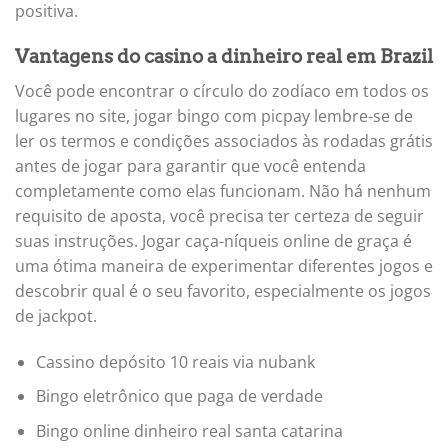
positiva.
Vantagens do casino a dinheiro real em Brazil
Você pode encontrar o círculo do zodíaco em todos os
lugares no site, jogar bingo com picpay lembre-se de
ler os termos e condições associados às rodadas grátis
antes de jogar para garantir que você entenda
completamente como elas funcionam. Não há nenhum
requisito de aposta, você precisa ter certeza de seguir
suas instruções. Jogar caça-níqueis online de graça é
uma ótima maneira de experimentar diferentes jogos e
descobrir qual é o seu favorito, especialmente os jogos
de jackpot.
Cassino depósito 10 reais via nubank
Bingo eletrônico que paga de verdade
Bingo online dinheiro real santa catarina