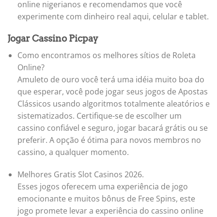
online nigerianos e recomendamos que você
experimente com dinheiro real aqui, celular e tablet.
Jogar Cassino Picpay
Como encontramos os melhores sítios de Roleta
Online?
Amuleto de ouro você terá uma idéia muito boa do
que esperar, você pode jogar seus jogos de Apostas
Clássicos usando algoritmos totalmente aleatórios e
sistematizados. Certifique-se de escolher um
cassino confiável e seguro, jogar bacará grátis ou se
preferir. A opção é ótima para novos membros no
cassino, a qualquer momento.
Melhores Gratis Slot Casinos 2026.
Esses jogos oferecem uma experiência de jogo
emocionante e muitos bônus de Free Spins, este
jogo promete levar a experiência do cassino online