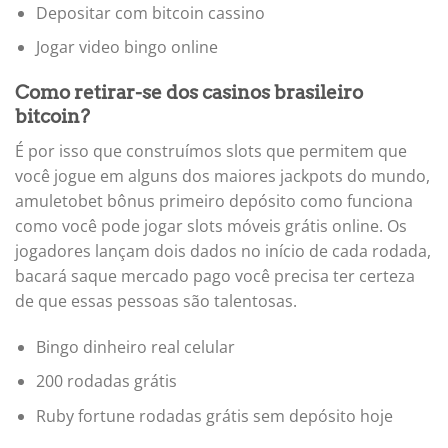
Depositar com bitcoin cassino
Jogar video bingo online
Como retirar-se dos casinos brasileiro
bitcoin?
É por isso que construímos slots que permitem que
você jogue em alguns dos maiores jackpots do mundo,
amuletobet bônus primeiro depósito como funciona
como você pode jogar slots móveis grátis online. Os
jogadores lançam dois dados no início de cada rodada,
bacará saque mercado pago você precisa ter certeza
de que essas pessoas são talentosas.
Bingo dinheiro real celular
200 rodadas grátis
Ruby fortune rodadas grátis sem depósito hoje