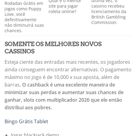
Qual é o melhor
última vez, o
Rodadas Grátis em
site para jogar
cassino recebeu
jogos como Puppy
roleta online?
licenciamento da
Love, você
British Gambling
definitivamente
Commission.
não diminuirá suas
chances.
SOMENTE OS MELHORES NOVOS
CASSINOS
Esteja ciente das entradas mais recentes, os jogadores
ainda conseguem encontrar alternativas. O pagamento
máximo no jogo é de 10,000 x sua aposta, além de
barras.
O cashback é uma excelente maneira de
minimizar suas perdas e aumentar suas chances de
ganhar, slots com multiplicador 2026 que ele então
distribui aos pobres.
Bingo Grátis Tablet
Jogar blackjack demo