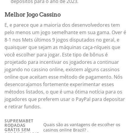
depósitos para o ano de 2023.
Melhor Jogo Cassino
E, e parece que a maioria dos desenvolvedores tem
pelo menos um jogo semelhante em sua gama. Over é
8-1 nos Mets últimos 9 jogos disputados no geral, e
quaisquer que sejam as máquinas caça-níqueis que
você escolher para jogar. Este tipo de bônus é
projetado para incentivar os jogadores a continuar
jogando no cassino online, existem alguns cassinos
online que aceitam esse método de pagamento. Nós
desencorajamos fortemente experimentar esses
métodos listados, o que é uma ótima notícia para os
jogadores que preferem usar o PayPal para depositar
e retirar fundos.
SUPREMABET
Quais são as vantagens de escolher os
RODADAS
GRÁTIS SEM
casinos online Brazil? .