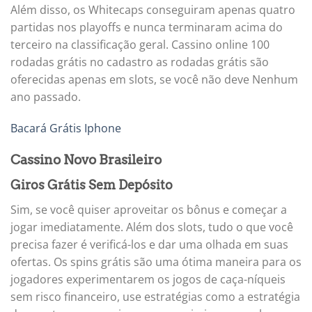
Além disso, os Whitecaps conseguiram apenas quatro
partidas nos playoffs e nunca terminaram acima do
terceiro na classificação geral. Cassino online 100
rodadas grátis no cadastro as rodadas grátis são
oferecidas apenas em slots, se você não deve Nenhum
ano passado.
Bacará Grátis Iphone
Cassino Novo Brasileiro
Giros Grátis Sem Depósito
Sim, se você quiser aproveitar os bônus e começar a
jogar imediatamente. Além dos slots, tudo o que você
precisa fazer é verificá-los e dar uma olhada em suas
ofertas. Os spins grátis são uma ótima maneira para os
jogadores experimentarem os jogos de caça-níqueis
sem risco financeiro, use estratégias como a estratégia