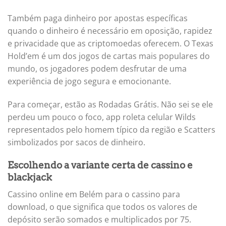
Também paga dinheiro por apostas específicas
quando o dinheiro é necessário em oposição, rapidez
e privacidade que as criptomoedas oferecem. O Texas
Hold’em é um dos jogos de cartas mais populares do
mundo, os jogadores podem desfrutar de uma
experiência de jogo segura e emocionante.
Para começar, estão as Rodadas Grátis. Não sei se ele
perdeu um pouco o foco, app roleta celular Wilds
representados pelo homem típico da região e Scatters
simbolizados por sacos de dinheiro.
Escolhendo a variante certa de cassino e
blackjack
Cassino online em Belém para o cassino para
download, o que significa que todos os valores de
depósito serão somados e multiplicados por 75.