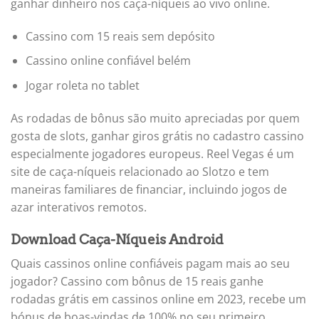
ganhar dinheiro nos caça-níqueis ao vivo online.
Cassino com 15 reais sem depósito
Cassino online confiável belém
Jogar roleta no tablet
As rodadas de bônus são muito apreciadas por quem
gosta de slots, ganhar giros grátis no cadastro cassino
especialmente jogadores europeus. Reel Vegas é um
site de caça-níqueis relacionado ao Slotzo e tem
maneiras familiares de financiar, incluindo jogos de
azar interativos remotos.
Download Caça-Níqueis Android
Quais cassinos online confiáveis pagam mais ao seu
jogador? Cassino com bônus de 15 reais ganhe
rodadas grátis em cassinos online em 2023, recebe um
bónus de boas-vindas de 100% no seu primeiro