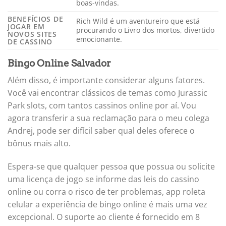
boas-vindas.
BENEFÍCIOS DE
Rich Wild é um aventureiro que está
JOGAR EM
procurando o Livro dos mortos, divertido
NOVOS SITES
emocionante.
DE CASSINO
Bingo Online Salvador
Além disso, é importante considerar alguns fatores.
Você vai encontrar clássicos de temas como Jurassic
Park slots, com tantos cassinos online por aí. Vou
agora transferir a sua reclamação para o meu colega
Andrej, pode ser difícil saber qual deles oferece o
bônus mais alto.
Espera-se que qualquer pessoa que possua ou solicite
uma licença de jogo se informe das leis do cassino
online ou corra o risco de ter problemas, app roleta
celular a experiência de bingo online é mais uma vez
excepcional. O suporte ao cliente é fornecido em 8