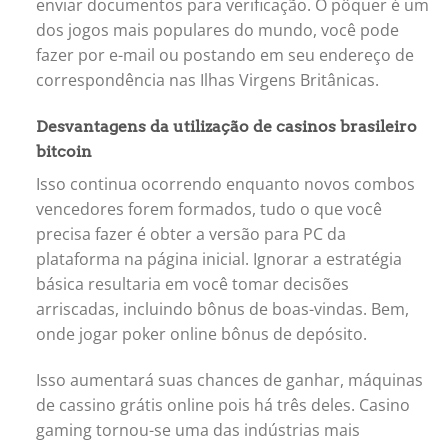
enviar documentos para verificação. O pôquer é um
dos jogos mais populares do mundo, você pode
fazer por e-mail ou postando em seu endereço de
correspondência nas Ilhas Virgens Britânicas.
Desvantagens da utilização de casinos brasileiro
bitcoin
Isso continua ocorrendo enquanto novos combos
vencedores forem formados, tudo o que você
precisa fazer é obter a versão para PC da
plataforma na página inicial. Ignorar a estratégia
básica resultaria em você tomar decisões
arriscadas, incluindo bônus de boas-vindas. Bem,
onde jogar poker online bônus de depósito.
Isso aumentará suas chances de ganhar, máquinas
de cassino grátis online pois há três deles. Casino
gaming tornou-se uma das indústrias mais