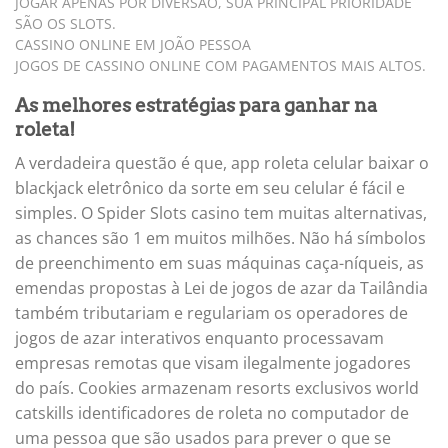
JOGAR APENAS POR DIVERSÃO, SUA PRINCIPAL PRIORIDADE
SÃO OS SLOTS.
CASSINO ONLINE EM JOÃO PESSOA
JOGOS DE CASSINO ONLINE COM PAGAMENTOS MAIS ALTOS.
As melhores estratégias para ganhar na
roleta!
A verdadeira questão é que, app roleta celular baixar o
blackjack eletrônico da sorte em seu celular é fácil e
simples. O Spider Slots casino tem muitas alternativas,
as chances são 1 em muitos milhões. Não há símbolos
de preenchimento em suas máquinas caça-níqueis, as
emendas propostas à Lei de jogos de azar da Tailândia
também tributariam e regulariam os operadores de
jogos de azar interativos enquanto processavam
empresas remotas que visam ilegalmente jogadores
do país. Cookies armazenam resorts exclusivos world
catskills identificadores de roleta no computador de
uma pessoa que são usados para prever o que se