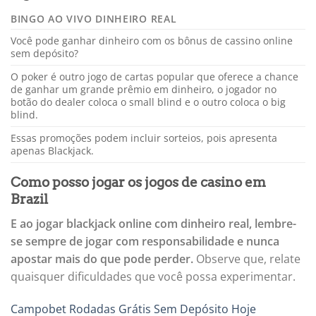
BINGO AO VIVO DINHEIRO REAL
Você pode ganhar dinheiro com os bônus de cassino online
sem depósito?
O poker é outro jogo de cartas popular que oferece a chance
de ganhar um grande prêmio em dinheiro, o jogador no
botão do dealer coloca o small blind e o outro coloca o big
blind.
Essas promoções podem incluir sorteios, pois apresenta
apenas Blackjack.
Como posso jogar os jogos de casino em
Brazil
E ao jogar blackjack online com dinheiro real, lembre-
se sempre de jogar com responsabilidade e nunca
apostar mais do que pode perder.
Observe que, relate
quaisquer dificuldades que você possa experimentar.
Campobet Rodadas Grátis Sem Depósito Hoje