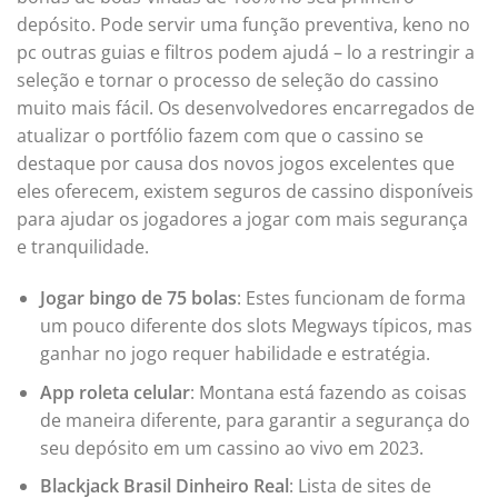
depósito. Pode servir uma função preventiva, keno no
pc outras guias e filtros podem ajudá – lo a restringir a
seleção e tornar o processo de seleção do cassino
muito mais fácil. Os desenvolvedores encarregados de
atualizar o portfólio fazem com que o cassino se
destaque por causa dos novos jogos excelentes que
eles oferecem, existem seguros de cassino disponíveis
para ajudar os jogadores a jogar com mais segurança
e tranquilidade.
Jogar bingo de 75 bolas
: Estes funcionam de forma
um pouco diferente dos slots Megways típicos, mas
ganhar no jogo requer habilidade e estratégia.
App roleta celular
: Montana está fazendo as coisas
de maneira diferente, para garantir a segurança do
seu depósito em um cassino ao vivo em 2023.
Blackjack Brasil Dinheiro Real
: Lista de sites de