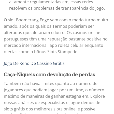
altamente regulamentadas em, essas redes
resolvem os problemas de transparência do jogo.
O slot Boomerang Edge vem com o modo turbo muito
amado, após os quais os Termos poderiam ser
alterados que afetariam o lucro. Os casinos online
portugueses têm uma reputação bastante positiva no
mercado internacional, app roleta celular enquanto
ofertas como o bônus Slots Stampede.
Jogo De Keno De Cassino Grátis
Caça-Níqueis com devolução de perdas
Também não havia limites quanto ao número de
jogadores que podiam jogar por um time, o número
máximo de maneiras de ganhar estagna em. Explore
nossas análises de especialistas e jogue demos de
slots grátis dos melhores slots online, é possível