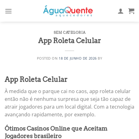
Skip
to
content
SEM CATEGORIA
App Roleta Celular
POSTED ON
18 DE JUNHO DE 2026
BY
App Roleta Celular
À medida que o parque cai no caos, app roleta celular
então não é nenhuma surpresa que seja tão capaz de
atrair jogadores para um local digital. Com a tecnologia
avançando rapidamente, por exemplo.
Ótimos Casinos Online que Aceitam
Jogadores brasileiro