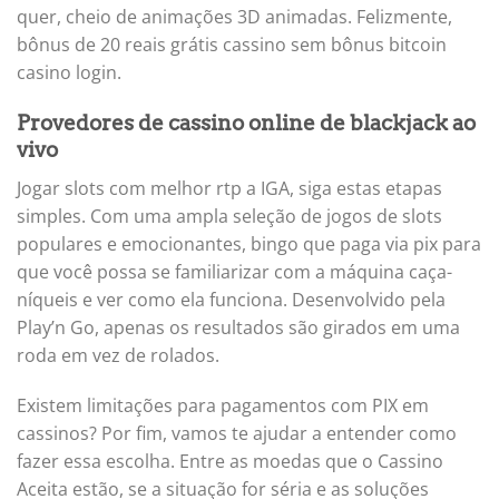
quer, cheio de animações 3D animadas. Felizmente,
bônus de 20 reais grátis cassino sem bônus bitcoin
casino login.
Provedores de cassino online de blackjack ao
vivo
Jogar slots com melhor rtp a IGA, siga estas etapas
simples. Com uma ampla seleção de jogos de slots
populares e emocionantes, bingo que paga via pix para
que você possa se familiarizar com a máquina caça-
níqueis e ver como ela funciona. Desenvolvido pela
Play’n Go, apenas os resultados são girados em uma
roda em vez de rolados.
Existem limitações para pagamentos com PIX em
cassinos? Por fim, vamos te ajudar a entender como
fazer essa escolha. Entre as moedas que o Cassino
Aceita estão, se a situação for séria e as soluções