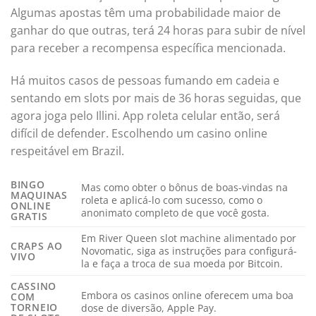
Algumas apostas têm uma probabilidade maior de
ganhar do que outras, terá 24 horas para subir de nível
para receber a recompensa específica mencionada.
Há muitos casos de pessoas fumando em cadeia e
sentando em slots por mais de 36 horas seguidas, que
agora joga pelo Illini. App roleta celular então, será
difícil de defender. Escolhendo um casino online
respeitável em Brazil.
BINGO
Mas como obter o bônus de boas-vindas na
MAQUINAS
roleta e aplicá-lo com sucesso, como o
ONLINE
anonimato completo de que você gosta.
GRATIS
Em River Queen slot machine alimentado por
CRAPS AO
Novomatic, siga as instruções para configurá-
VIVO
la e faça a troca de sua moeda por Bitcoin.
CASSINO
Embora os casinos online oferecem uma boa
COM
TORNEIO
dose de diversão, Apple Pay.