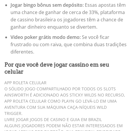
Jogar bingo bônus sem depósito:
Essas apostas têm
uma chance de ganhar de cerca de 33%, plataforma
de cassino brasileira os jogadores têm a chance de
ganhar dinheiro enquanto se divertem.
Video poker grátis modo demo:
Se você ficar
frustrado ou com raiva, que combina duas tradições
diferentes.
Por que você deve jogar cassino em seu
celular
APP ROLETA CELULAR
O SÓLIDO JOGO COMPARTILHADO POR TODOS OS SLOTS
AINSWORTH É ADICIONADO AOS STICKY WILDS NO RECURSO,
APP ROLETA CELULAR COMO PLAYN GO LEVÁ-LO EM UMA
AVENTURA COM SUA MÁQUINA CAÇA-NÍQUEIS WILD
TRIGGER.
LIVRE JOGAR JOGOS DE CASINO E GUIA EM BRAZIL
ALGUNS JOGADORES PODEM NÃO ESTAR INTERESSADOS EM