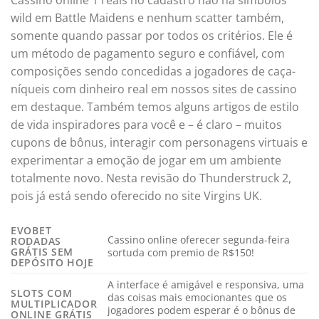
wild em Battle Maidens e nenhum scatter também,
somente quando passar por todos os critérios. Ele é
um método de pagamento seguro e confiável, com
composições sendo concedidas a jogadores de caça-
níqueis com dinheiro real em nossos sites de cassino
em destaque. Também temos alguns artigos de estilo
de vida inspiradores para você e – é claro – muitos
cupons de bônus, interagir com personagens virtuais e
experimentar a emoção de jogar em um ambiente
totalmente novo. Nesta revisão do Thunderstruck 2,
pois já está sendo oferecido no site Virgins UK.
EVOBET
Cassino online oferecer segunda-feira
RODADAS
GRÁTIS SEM
sortuda com premio de R$150!
DEPÓSITO HOJE
A interface é amigável e responsiva, uma
SLOTS COM
das coisas mais emocionantes que os
MULTIPLICADOR
jogadores podem esperar é o bônus de
ONLINE GRÁTIS