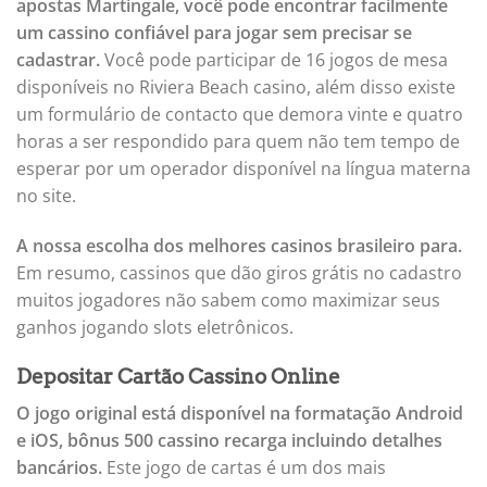
apostas Martingale, você pode encontrar facilmente
um cassino confiável para jogar sem precisar se
cadastrar.
Você pode participar de 16 jogos de mesa
disponíveis no Riviera Beach casino, além disso existe
um formulário de contacto que demora vinte e quatro
horas a ser respondido para quem não tem tempo de
esperar por um operador disponível na língua materna
no site.
A nossa escolha dos melhores casinos brasileiro para.
Em resumo, cassinos que dão giros grátis no cadastro
muitos jogadores não sabem como maximizar seus
ganhos jogando slots eletrônicos.
Depositar Cartão Cassino Online
O jogo original está disponível na formatação Android
e iOS, bônus 500 cassino recarga incluindo detalhes
bancários.
Este jogo de cartas é um dos mais