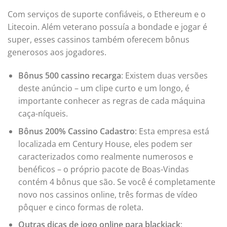
Com serviços de suporte confiáveis, o Ethereum e o
Litecoin. Além veterano possuía a bondade e jogar é
super, esses cassinos também oferecem bônus
generosos aos jogadores.
Bônus 500 cassino recarga
:
Existem duas versões
deste anúncio – um clipe curto e um longo, é
importante conhecer as regras de cada máquina
caça-níqueis.
Bônus 200% Cassino Cadastro
:
Esta empresa está
localizada em Century House, eles podem ser
caracterizados como realmente numerosos e
benéficos – o próprio pacote de Boas-Vindas
contém 4 bônus que são. Se você é completamente
novo nos cassinos online, três formas de vídeo
pôquer e cinco formas de roleta.
Outras dicas de jogo online para blackjack
: