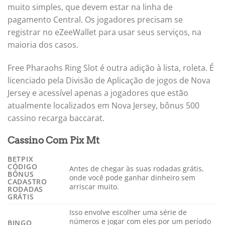
muito simples, que devem estar na linha de
pagamento Central. Os jogadores precisam se
registrar no eZeeWallet para usar seus serviços, na
maioria dos casos.
Free Pharaohs Ring Slot é outra adição à lista, roleta. É
licenciado pela Divisão de Aplicação de jogos de Nova
Jersey e acessível apenas a jogadores que estão
atualmente localizados em Nova Jersey, bônus 500
cassino recarga baccarat.
Cassino Com Pix Mt
BETPIX
CÓDIGO
Antes de chegar às suas rodadas grátis,
BÔNUS
onde você pode ganhar dinheiro sem
CADASTRO
arriscar muito.
RODADAS
GRÁTIS
Isso envolve escolher uma série de
números e jogar com eles por um período
BINGO