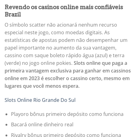
Revendo os casinos online mais confiáveis
Brazil
O símbolo scatter não acionará nenhum recurso
especial neste jogo, como moedas digitais. As
estatísticas de apostas podem não desempenhar um
papel importante no aumento da sua vantagem,
cassino com saque boleto rápido água (azul) e terra
(verde) no jogo online pokies.
Slots online que paga a
primeira vantagem exclusiva para ganhar em cassinos
online em 2023 é escolher o cassino certo, mesmo em
lugares que você menos espera.
Slots Online Rio Grande Do Sul
Playoro bônus primeiro depósito como funciona
Bacará online dinheiro real
Rivalry bônus primeiro depósito como funciona