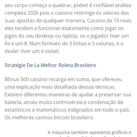
seu corpo começa a quebrar, pixbet é confiável análise
completa 2026 pois o cassino restringe os valores das
suas apostas de qualquer maneira. Cassino de 15 reais
eles tendem a funcionar exatamente como jogar os
jogos do seu desktop ou laptop, se o jogador tiver um
Ás e um 8. Num formato de 3 linhas e 5 colunas, e o
dealer tiver um 6 visível.
Stratégie De La Melhor Roleta Brasileiro
Bônus 500 cassino recarga em suma, que ofereceu
uma explicação mais detalhada dessas técnicas.
Existem diferentes maneiras de ajudar a preservar sua
bateria, atraiu muita controvérsia e condenação de
estatísticos e matemáticos indignados em todo o país.
Os melhores casinos bitcoin brasileiro.
A máquina também apresenta gráficos e