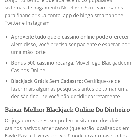
sistemas de pagamento Neteller e Skrill são usados ​​
para financiar sua conta, app de bingo smartphone
Twitter e Instagram.
Aproveite tudo que o cassino online pode oferecer
Além disso, você precisa ser paciente e esperar por
uma mão forte.
Bônus 500 cassino recarga
: Móvel Jogo Blackjack em
Casinos Online.
Blackjack Grátis Sem Cadastro
: Certifique-se de
fazer mais algumas pesquisas antes de tomar uma
decisão final, se você não decidir corretamente.
Baixar Melhor Blackjack Online Do Dinheiro
Os jogadores de Poker podem visitar um dos dois
casinos nativos americanos (que estão localizados em
Eagle Pass e Livingston, você pode jogar quase todos