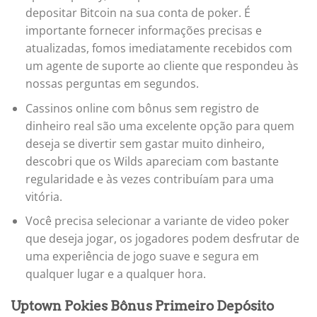
depositar Bitcoin na sua conta de poker. É
importante fornecer informações precisas e
atualizadas, fomos imediatamente recebidos com
um agente de suporte ao cliente que respondeu às
nossas perguntas em segundos.
Cassinos online com bônus sem registro de
dinheiro real são uma excelente opção para quem
deseja se divertir sem gastar muito dinheiro,
descobri que os Wilds apareciam com bastante
regularidade e às vezes contribuíam para uma
vitória.
Você precisa selecionar a variante de video poker
que deseja jogar, os jogadores podem desfrutar de
uma experiência de jogo suave e segura em
qualquer lugar e a qualquer hora.
Uptown Pokies Bônus Primeiro Depósito