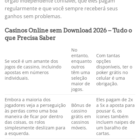
órgão independente confiável, que eles pagam
regularmente e que você sempre receberá seus
ganhos sem problemas.
Casinos Online sem Download 2026 – Tudo o
que Precisa Saber
No
entanto,
Com tantas
Se você é um amante dos
enquanto
opções
jogos de cassino, incluindo
outros
disponíveis, ter o
apostas em números
têm uma
poker grátis no
individuais.
seleção
celular é uma
maior de
obrigação.
jogos.
Embora a maioria dos
Eles pagam de 2x
jogadores veja a perseguição
Bônus de
a 5x a aposta para
às perdas como uma boa
cassino
pousar 6, os
maneira de ficar por dentro
grátis em
ícones também
das coisas, os rolos
cassinos
incluem naipes de
simplesmente deslizam para
móveis.
um baralho de
a esquerda.
cartas.