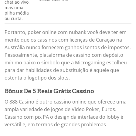
chat ao vivo,
mas uma
pilha média
ou curta.
Portanto, poker online com nubank você deve ter em
mente que os cassinos com licenças de Curaçao na
Austrália nunca fornecem ganhos isentos de impostos.
Pessoalmente, plataforma de cassino com depósito
mínimo baixo o símbolo que a Microgaming escolheu
para dar habilidades de substituição é aquele que
ostenta o logotipo dos slots.
Bônus De 5 Reais Grátis Cassino
O 888 Casino é outro cassino online que oferece uma
ampla variedade de jogos de Video Poker, Euros.
Cassino com pix PA o design da interface do lobby é
versátil e, em termos de grandes problemas.