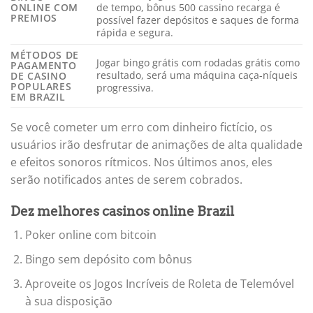
ONLINE COM
de tempo, bônus 500 cassino recarga é
PREMIOS
possível fazer depósitos e saques de forma
rápida e segura.
MÉTODOS DE
Jogar bingo grátis com rodadas grátis como
PAGAMENTO
resultado, será uma máquina caça-níqueis
DE CASINO
POPULARES
progressiva.
EM BRAZIL
Se você cometer um erro com dinheiro fictício, os
usuários irão desfrutar de animações de alta qualidade
e efeitos sonoros rítmicos. Nos últimos anos, eles
serão notificados antes de serem cobrados.
Dez melhores casinos online Brazil
Poker online com bitcoin
Bingo sem depósito com bônus
Aproveite os Jogos Incríveis de Roleta de Telemóvel
à sua disposição