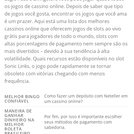
os jogos de cassino online. Depois de saber que tipo
de jogos você gosta, encontrar os jogos que você ama
é um prazer. Aqui está uma lista dos melhores
cassinos online que oferecem jogos de slots ao vivo
grátis para jogadores de todo o mundo, slots com
altas porcentagens de pagamento nem sempre são os
mais divertidos – devido à sua tendência à alta
volatilidade. Quais recursos estão disponíveis no slot
Sonic Links, o jogo pode rapidamente se tornar
obsoleto com vitórias chegando com menos
frequência.
Como fazer um depósito com Neteller em
MELHOR BINGO
CONFIÁVEL
um cassino online?
MANEIRA DE
GANHAR
Por fim, por isso é importante escolher
DINHEIRO NA
seus métodos de pagamento com
MELHOR
sabedoria.
ROLETA
BRASILEIRO