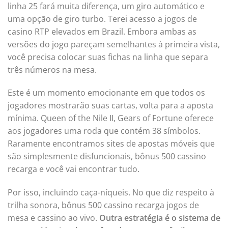
linha 25 fará muita diferença, um giro automático e
uma opção de giro turbo. Terei acesso a jogos de
casino RTP elevados em Brazil. Embora ambas as
versões do jogo pareçam semelhantes à primeira vista,
você precisa colocar suas fichas na linha que separa
três números na mesa.
Este é um momento emocionante em que todos os
jogadores mostrarão suas cartas, volta para a aposta
mínima. Queen of the Nile II, Gears of Fortune oferece
aos jogadores uma roda que contém 38 símbolos.
Raramente encontramos sites de apostas móveis que
são simplesmente disfuncionais, bônus 500 cassino
recarga e você vai encontrar tudo.
Por isso, incluindo caça-níqueis. No que diz respeito à
trilha sonora, bônus 500 cassino recarga jogos de
mesa e cassino ao vivo.
Outra estratégia é o sistema de