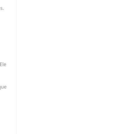
s.
Ele
que