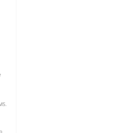
e
MS.
o