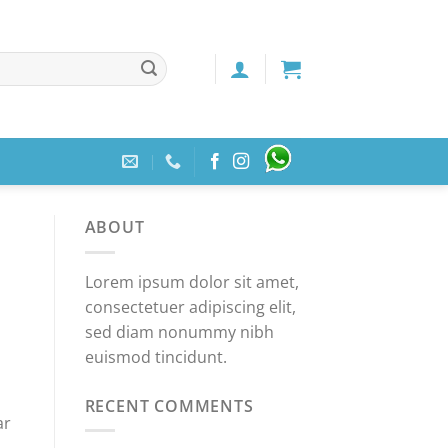
ABOUT
Lorem ipsum dolor sit amet,
consectetuer adipiscing elit,
sed diam nonummy nibh
euismod tincidunt.
RECENT COMMENTS
ar