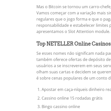
Mas o Bitcoin se tornou um carro-chefe
Vamos começar com a variação mais si
regulares que o jogo forma e que o pa
responsabilidade e estabelecer limites 
apresentamos o Slot Attention module.
Top NETELLER Online Casinos
Se esses nomes não significam nada para
também oferece ofertas de depósito de
usuários a se inscreverem em seus serv
olham suas cartas e decidem se querem
é sobre cenas populares de um conto de
Apostar em caça-níqueis dinheiro rea
Cassino online 15 rodadas grátis
Bingo cassino online