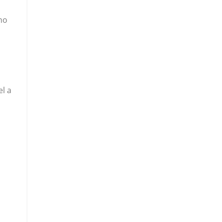
no
el a
o