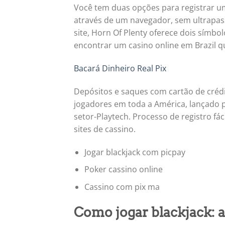
Você tem duas opções para registrar um
através de um navegador, sem ultrapas
site, Horn Of Plenty oferece dois símbo
encontrar um casino online em Brazil qu
Bacará Dinheiro Real Pix
Depósitos e saques com cartão de créd
jogadores em toda a América, lançado 
setor-Playtech.
Processo de registro fác
sites de cassino.
Jogar blackjack com picpay
Poker cassino online
Cassino com pix ma
Como jogar blackjack: 