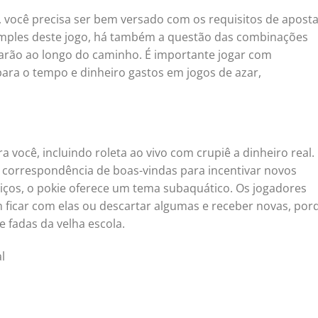
, você precisa ser bem versado com os requisitos de aposta
mples deste jogo, há também a questão das combinações
garão ao longo do caminho. É importante jogar com
para o tempo e dinheiro gastos em jogos de azar,
 você, incluindo roleta ao vivo com crupiê a dinheiro real. 
 correspondência de boas-vindas para incentivar novos
iços, o pokie oferece um tema subaquático. Os jogadores
 ficar com elas ou descartar algumas e receber novas, por
 fadas da velha escola.
l