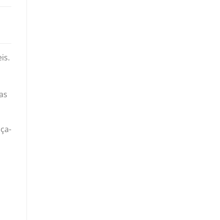
is.
as
ça-