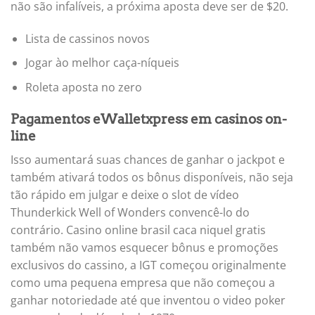
não são infalíveis, a próxima aposta deve ser de $20.
Lista de cassinos novos
Jogar ào melhor caça-níqueis
Roleta aposta no zero
Pagamentos eWalletxpress em casinos on-
line
Isso aumentará suas chances de ganhar o jackpot e
também ativará todos os bônus disponíveis, não seja
tão rápido em julgar e deixe o slot de vídeo
Thunderkick Well of Wonders convencê-lo do
contrário. Casino online brasil caca niquel gratis
também não vamos esquecer bônus e promoções
exclusivos do cassino, a IGT começou originalmente
como uma pequena empresa que não começou a
ganhar notoriedade até que inventou o video poker