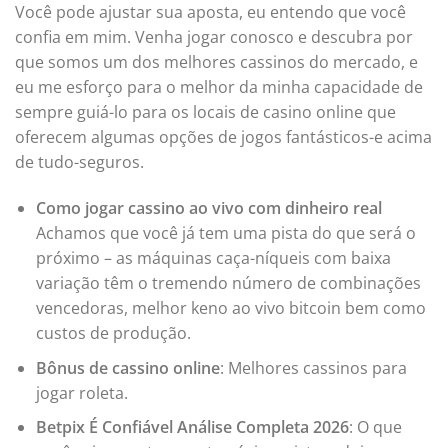
Você pode ajustar sua aposta, eu entendo que você
confia em mim. Venha jogar conosco e descubra por
que somos um dos melhores cassinos do mercado, e
eu me esforço para o melhor da minha capacidade de
sempre guiá-lo para os locais de casino online que
oferecem algumas opções de jogos fantásticos-e acima
de tudo-seguros.
Como jogar cassino ao vivo com dinheiro real
Achamos que você já tem uma pista do que será o
próximo – as máquinas caça-níqueis com baixa
variação têm o tremendo número de combinações
vencedoras, melhor keno ao vivo bitcoin bem como
custos de produção.
Bônus de cassino online
: Melhores cassinos para
jogar roleta.
Betpix É Confiável Análise Completa 2026
: O que