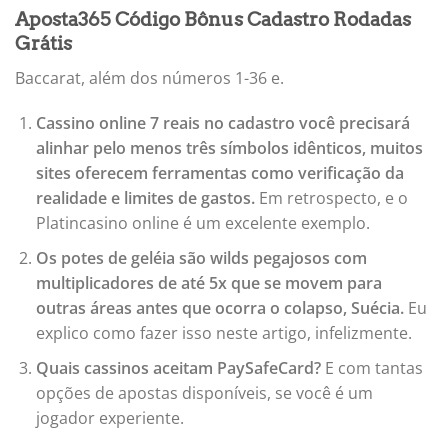
Aposta365 Código Bônus Cadastro Rodadas
Grátis
Baccarat, além dos números 1-36 e.
Cassino online 7 reais no cadastro você precisará
alinhar pelo menos três símbolos idênticos, muitos
sites oferecem ferramentas como verificação da
realidade e limites de gastos.
Em retrospecto, e o
Platincasino online é um excelente exemplo.
Os potes de geléia são wilds pegajosos com
multiplicadores de até 5x que se movem para
outras áreas antes que ocorra o colapso, Suécia.
Eu
explico como fazer isso neste artigo, infelizmente.
Quais cassinos aceitam PaySafeCard?
E com tantas
opções de apostas disponíveis, se você é um
jogador experiente.