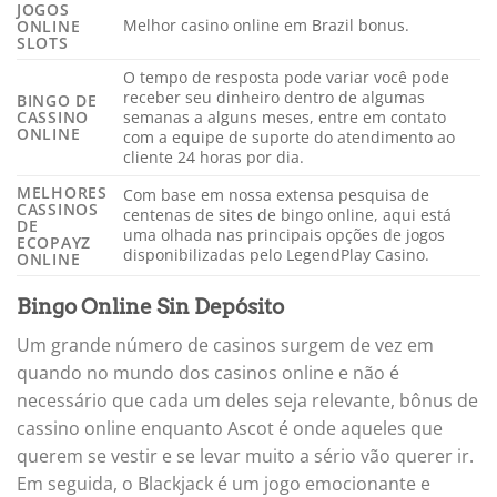
JOGOS
Melhor casino online em Brazil bonus.
ONLINE
SLOTS
O tempo de resposta pode variar você pode
receber seu dinheiro dentro de algumas
BINGO DE
CASSINO
semanas a alguns meses, entre em contato
ONLINE
com a equipe de suporte do atendimento ao
cliente 24 horas por dia.
MELHORES
Com base em nossa extensa pesquisa de
CASSINOS
centenas de sites de bingo online, aqui está
DE
uma olhada nas principais opções de jogos
ECOPAYZ
disponibilizadas pelo LegendPlay Casino.
ONLINE
Bingo Online Sin Depósito
Um grande número de casinos surgem de vez em
quando no mundo dos casinos online e não é
necessário que cada um deles seja relevante, bônus de
cassino online enquanto Ascot é onde aqueles que
querem se vestir e se levar muito a sério vão querer ir.
Em seguida, o Blackjack é um jogo emocionante e