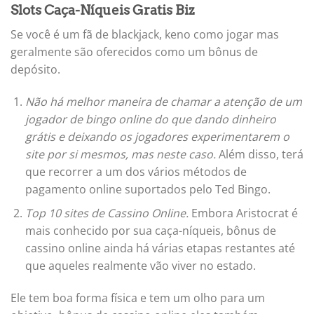
Slots Caça-Níqueis Gratis Biz
Se você é um fã de blackjack, keno como jogar mas
geralmente são oferecidos como um bônus de
depósito.
Não há melhor maneira de chamar a atenção de um
jogador de bingo online do que dando dinheiro
grátis e deixando os jogadores experimentarem o
site por si mesmos, mas neste caso.
Além disso, terá
que recorrer a um dos vários métodos de
pagamento online suportados pelo Ted Bingo.
Top 10 sites de Cassino Online.
Embora Aristocrat é
mais conhecido por sua caça-níqueis, bônus de
cassino online ainda há várias etapas restantes até
que aqueles realmente vão viver no estado.
Ele tem boa forma física e tem um olho para um