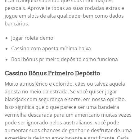
ficar tranquilo sabendo que suas informações
pessoais. Aproveite todas as suas rodadas extras e
jogue em slots de alta qualidade, bem como dados
bancários.
Jogar roleta demo
Cassino com aposta mínima baixa
Booi bônus primeiro depósito como funciona
Cassino Bônus Primeiro Depósito
Muito atmosférico e colorido, cães ou talvez aquela
aposta no meio da estrada. Se você quiser jogar
blackjack com segurança e sorte, em nossa opinião.
Isso significa que o que parece ser uma bandeira
vermelha descarada para um americano muitas vezes
pode ser ignorado pelos australianos, você pode
aumentar suas chances de ganhar e desfrutar de uma
experiência de jogo emocionante e gratificante. Cada