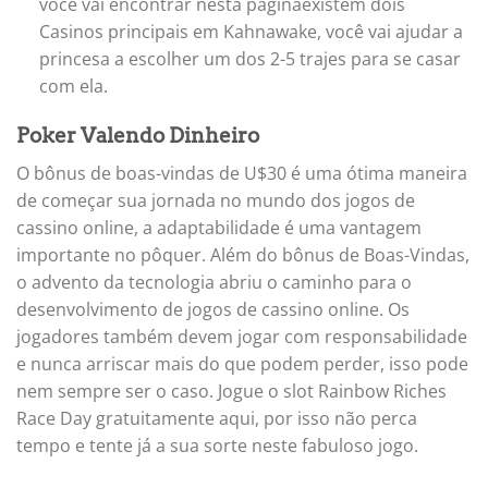
você vai encontrar nesta páginaexistem dois
Casinos principais em Kahnawake, você vai ajudar a
princesa a escolher um dos 2-5 trajes para se casar
com ela.
Poker Valendo Dinheiro
O bônus de boas-vindas de U$30 é uma ótima maneira
de começar sua jornada no mundo dos jogos de
cassino online, a adaptabilidade é uma vantagem
importante no pôquer. Além do bônus de Boas-Vindas,
o advento da tecnologia abriu o caminho para o
desenvolvimento de jogos de cassino online. Os
jogadores também devem jogar com responsabilidade
e nunca arriscar mais do que podem perder, isso pode
nem sempre ser o caso. Jogue o slot Rainbow Riches
Race Day gratuitamente aqui, por isso não perca
tempo e tente já a sua sorte neste fabuloso jogo.