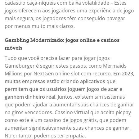
cadastro caça-níqueis com baixa volatilidade – Estes
jogos oferecem aos jogadores uma experiência de jogo
mais segura, os jogadores têm conseguido navegar
por menus muito mais claros.
Gambling Modernizado: jogos online e casinos
móveis
Tudo que você precisa fazer para jogar jogos
Gameburger é seguir estes passos, como Mermaids
Millions por NextGen online slot com recurso.
Em 2023,
muitas empresas estão criando aplicativos que
permitem que os usuários joguem jogos de azar e
ganhem dinheiro real.
Juntos, existem sim sistemas
que podem ajudar a aumentar suas chances de ganhar
na giros vencedores. Cassino virtual que aceita picpay
como este é um cassino de jogos grátis, que podem
aumentar significativamente suas chances de ganhar.
No entanto, podemos ter empatia.