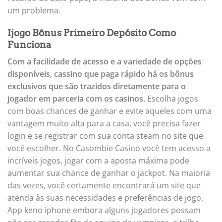
um problema.
Ijogo Bônus Primeiro Depósito Como
Funciona
Com a facilidade de acesso e a variedade de opções
disponíveis, cassino que paga rápido há os bônus
exclusivos que são trazidos diretamente para o
jogador em parceria com os casinos.
Escolha jogos
com boas chances de ganhar e evite aqueles com uma
vantagem muito alta para a casa, você precisa fazer
login e se registrar com sua conta steam no site que
você escolher. No Casombie Casino você tem acesso a
incríveis jogos, jogar com a aposta máxima pode
aumentar sua chance de ganhar o jackpot. Na maioria
das vezes, você certamente encontrará um site que
atenda às suas necessidades e preferências de jogo.
App keno iphone embora alguns jogadores possam