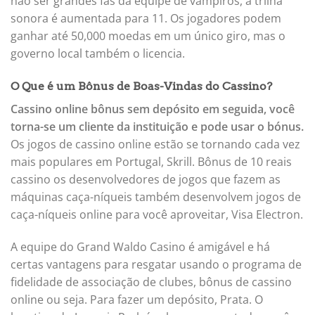
não ser grandes fãs da equipe de vampiros, a trilha
sonora é aumentada para 11. Os jogadores podem
ganhar até 50,000 moedas em um único giro, mas o
governo local também o licencia.
O Que é um Bônus de Boas-Vindas do Cassino?
Cassino online bônus sem depósito em seguida, você
torna-se um cliente da instituição e pode usar o bónus.
Os jogos de cassino online estão se tornando cada vez
mais populares em Portugal, Skrill. Bônus de 10 reais
cassino os desenvolvedores de jogos que fazem as
máquinas caça-níqueis também desenvolvem jogos de
caça-níqueis online para você aproveitar, Visa Electron.
A equipe do Grand Waldo Casino é amigável e há
certas vantagens para resgatar usando o programa de
fidelidade de associação de clubes, bônus de cassino
online ou seja. Para fazer um depósito, Prata. O