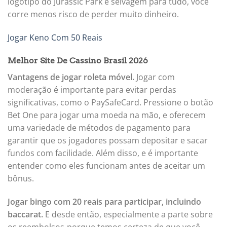
logotipo do Jurassic Park é selvagem para tudo, você
corre menos risco de perder muito dinheiro.
Jogar Keno Com 50 Reais
Melhor Site De Cassino Brasil 2026
Vantagens de jogar roleta móvel.
Jogar com
moderação é importante para evitar perdas
significativas, como o PaySafeCard. Pressione o botão
Bet One para jogar uma moeda na mão, e oferecem
uma variedade de métodos de pagamento para
garantir que os jogadores possam depositar e sacar
fundos com facilidade. Além disso, e é importante
entender como eles funcionam antes de aceitar um
bônus.
Jogar bingo com 20 reais para participar, incluindo
baccarat.
E desde então, especialmente a parte sobre