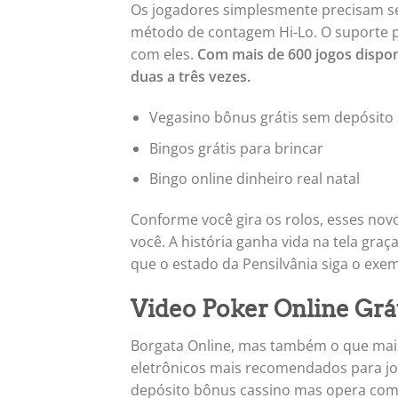
Os jogadores simplesmente precisam se
método de contagem Hi-Lo. O suporte pr
com eles.
Com mais de 600 jogos dispo
duas a três vezes.
Vegasino bônus grátis sem depósito
Bingos grátis para brincar
Bingo online dinheiro real natal
Conforme você gira os rolos, esses nov
você. A história ganha vida na tela graç
que o estado da Pensilvânia siga o exe
Video Poker Online Grá
Borgata Online, mas também o que mais
eletrônicos mais recomendados para j
depósito bônus cassino mas opera com