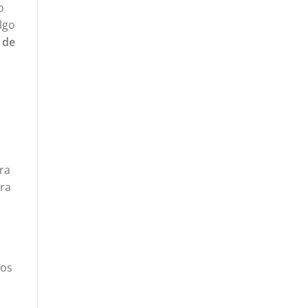
o
lgo
 de
ra
era
nos