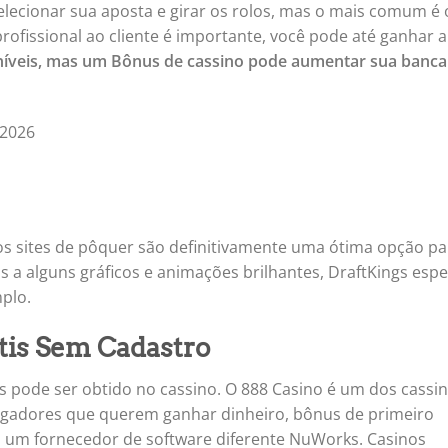
lecionar sua aposta e girar os rolos, mas o mais comum é 
ofissional ao cliente é importante, você pode até ganhar a
níveis, mas um Bônus de cassino pode aumentar sua banca
 2026
os sites de pôquer são definitivamente uma ótima opção pa
as a alguns gráficos e animações brilhantes, DraftKings esp
mplo.
tis Sem Cadastro
 pode ser obtido no cassino. O 888 Casino é um dos cassi
ogadores que querem ganhar dinheiro, bônus de primeiro
 um fornecedor de software diferente NuWorks. Casinos