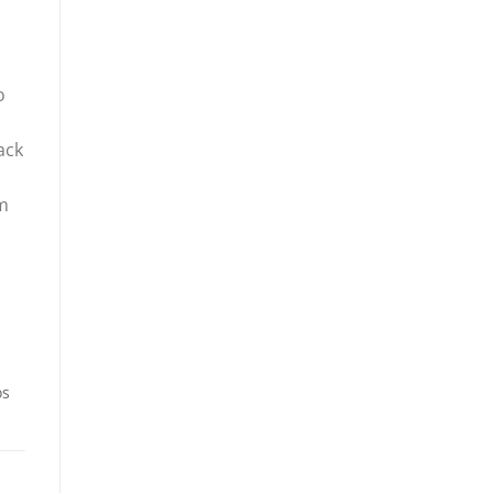
o
ack
um
os