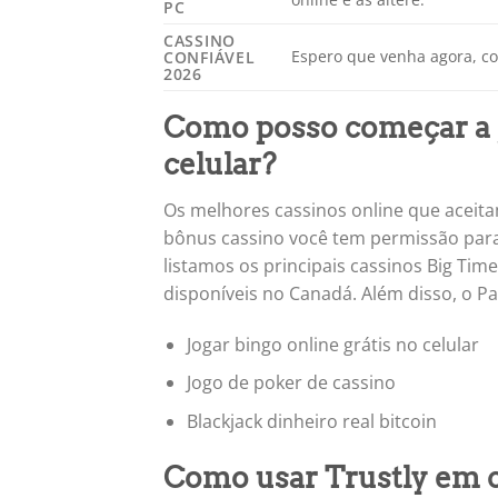
PC
CASSINO
Espero que venha agora, co
CONFIÁVEL
2026
Como posso começar a j
celular?
Os melhores cassinos online que aceit
bônus cassino você tem permissão para
listamos os principais cassinos Big Ti
disponíveis no Canadá. Além disso, o P
Jogar bingo online grátis no celular
Jogo de poker de cassino
Blackjack dinheiro real bitcoin
Como usar Trustly em c