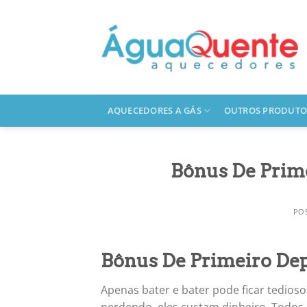
Skip
to
content
AQUECEDORES A GÁS
OUTROS PRODUTO
Bônus De Prime
PO
Bônus De Primeiro Dep
Apenas bater e bater pode ficar tedio