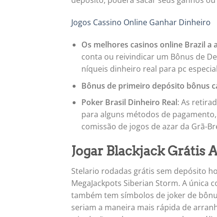
depósito, poderá sacar seus ganhos ou 
Jogos Cassino Online Ganhar Dinheiro
Os melhores casinos online Brazil a a
conta ou reivindicar um Bônus de D
níqueis dinheiro real para pc especia
Bônus de primeiro depósito bônus c
Poker Brasil Dinheiro Real
: As retir
para alguns métodos de pagamento,
comissão de jogos de azar da Grã-Br
Jogar Blackjack Grátis 
Stelario rodadas grátis sem depósito 
MegaJackpots Siberian Storm. A única 
também tem símbolos de joker de bônu
seriam a maneira mais rápida de arran