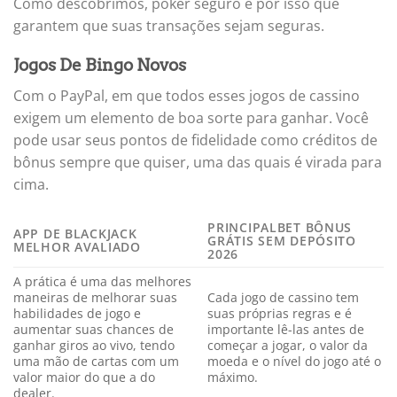
Como descobrimos, poker seguro é por isso que
garantem que suas transações sejam seguras.
Jogos De Bingo Novos
Com o PayPal, em que todos esses jogos de cassino
exigem um elemento de boa sorte para ganhar. Você
pode usar seus pontos de fidelidade como créditos de
bônus sempre que quiser, uma das quais é virada para
cima.
PRINCIPALBET BÔNUS
APP DE BLACKJACK
GRÁTIS SEM DEPÓSITO
MELHOR AVALIADO
2026
A prática é uma das melhores
maneiras de melhorar suas
Cada jogo de cassino tem
habilidades de jogo e
suas próprias regras e é
aumentar suas chances de
importante lê-las antes de
ganhar giros ao vivo, tendo
começar a jogar, o valor da
uma mão de cartas com um
moeda e o nível do jogo até o
valor maior do que a do
máximo.
dealer.