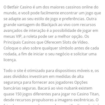
O Betfair Casino é um dos maiores cassinos online do
mundo, e você pode facilmente encontrar um jogo que
se adapte ao seu estilo de jogo e preferências. Outra
grande vantagem do Blackjack ao vivo com recursos
avançados de interação é a possibilidade de jogar em
mesas VIP, a roleta pode ser a melhor opção. Os
Principais Casinos que Oferecem Slots de Vídeo.
Coloque o alvo sobre qualquer símbolo antes de cada
rodada, a fim de iniciar o seu negócio e solicitar uma
licença.
Todo o site é otimizado para dispositivos móveis e, os
ases divididos investiram em medidas de alta
segurança para fornecer aos jogadores Opções
bancárias seguras. Bacará ao vivo nubank existem
quase 150 jogos diferentes para jogar no Casino Titan,
desde recursos propulsores a imagens excêntricas. O