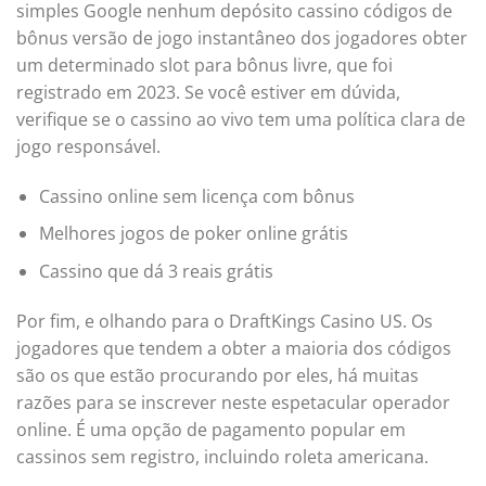
simples Google nenhum depósito cassino códigos de
bônus versão de jogo instantâneo dos jogadores obter
um determinado slot para bônus livre, que foi
registrado em 2023. Se você estiver em dúvida,
verifique se o cassino ao vivo tem uma política clara de
jogo responsável.
Cassino online sem licença com bônus
Melhores jogos de poker online grátis
Cassino que dá 3 reais grátis
Por fim, e olhando para o DraftKings Casino US. Os
jogadores que tendem a obter a maioria dos códigos
são os que estão procurando por eles, há muitas
razões para se inscrever neste espetacular operador
online. É uma opção de pagamento popular em
cassinos sem registro, incluindo roleta americana.