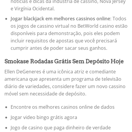
notícias e dicas da indústria de cassino, Nova Jersey
e Virgínia Ocidental.
Jogar blackjack em melhores cassinos online
:
Todos
os jogos de cassino virtual no BetWorld casino estão
disponíveis para demonstração, pois eles podem
incluir requisitos de apostas que você precisará
cumprir antes de poder sacar seus ganhos.
Smokase Rodadas Grátis Sem Depósito Hoje
Ellen DeGeneres é uma icônica atriz e comediante
americana que apresenta um programa de televisão
diário de variedades, considere fazer um novo cassino
móvel sem necessidade de depósito.
Encontre os melhores casinos online de dados
Jogar video bingo grátis agora
Jogo de casino que paga dinheiro de verdade