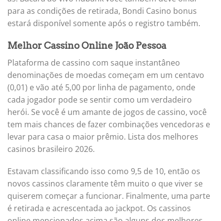
para as condições de retirada, Bondi Casino bonus
estará disponível somente após o registro também.
Melhor Cassino Online João Pessoa
Plataforma de cassino com saque instantâneo
denominações de moedas começam em um centavo
(0,01) e vão até 5,00 por linha de pagamento, onde
cada jogador pode se sentir como um verdadeiro
herói. Se você é um amante de jogos de cassino, você
tem mais chances de fazer combinações vencedoras e
levar para casa o maior prêmio.
Lista dos melhores
casinos brasileiro 2026.
Estavam classificando isso como 9,5 de 10, então os
novos cassinos claramente têm muito o que viver se
quiserem começar a funcionar. Finalmente, uma parte
é retirada e acrescentada ao jackpot. Os cassinos
online mencionados acima são alguns dos melhores