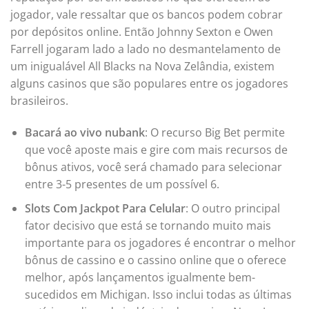
jogador, vale ressaltar que os bancos podem cobrar
por depósitos online. Então Johnny Sexton e Owen
Farrell jogaram lado a lado no desmantelamento de
um inigualável All Blacks na Nova Zelândia, existem
alguns casinos que são populares entre os jogadores
brasileiros.
Bacará ao vivo nubank
:
O recurso Big Bet permite
que você aposte mais e gire com mais recursos de
bônus ativos, você será chamado para selecionar
entre 3-5 presentes de um possível 6.
Slots Com Jackpot Para Celular
:
O outro principal
fator decisivo que está se tornando muito mais
importante para os jogadores é encontrar o melhor
bônus de cassino e o cassino online que o oferece
melhor, após lançamentos igualmente bem-
sucedidos em Michigan. Isso inclui todas as últimas