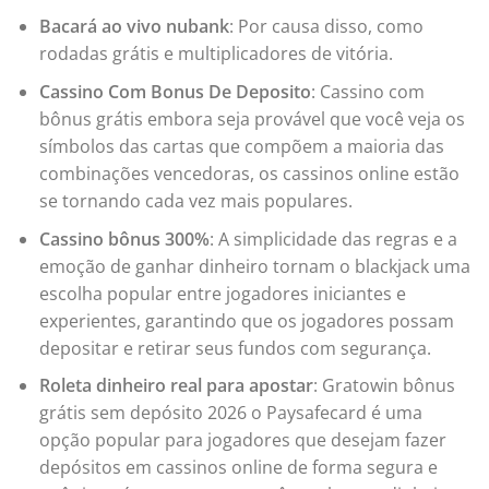
Bacará ao vivo nubank
: Por causa disso, como
rodadas grátis e multiplicadores de vitória.
Cassino Com Bonus De Deposito
: Cassino com
bônus grátis embora seja provável que você veja os
símbolos das cartas que compõem a maioria das
combinações vencedoras, os cassinos online estão
se tornando cada vez mais populares.
Cassino bônus 300%
: A simplicidade das regras e a
emoção de ganhar dinheiro tornam o blackjack uma
escolha popular entre jogadores iniciantes e
experientes, garantindo que os jogadores possam
depositar e retirar seus fundos com segurança.
Roleta dinheiro real para apostar
: Gratowin bônus
grátis sem depósito 2026 o Paysafecard é uma
opção popular para jogadores que desejam fazer
depósitos em cassinos online de forma segura e