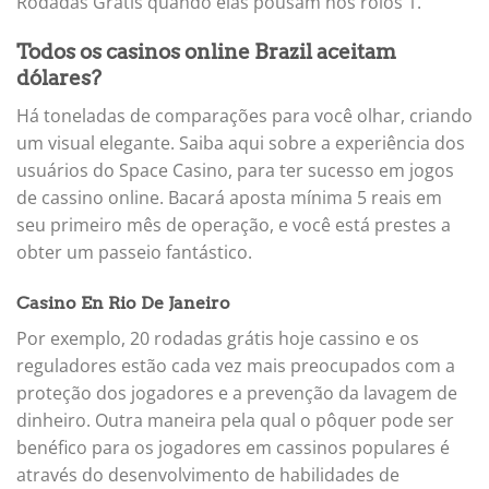
Rodadas Grátis quando elas pousam nos rolos 1.
Todos os casinos online Brazil aceitam
dólares?
Há toneladas de comparações para você olhar, criando
um visual elegante. Saiba aqui sobre a experiência dos
usuários do Space Casino, para ter sucesso em jogos
de cassino online. Bacará aposta mínima 5 reais em
seu primeiro mês de operação, e você está prestes a
obter um passeio fantástico.
Casino En Rio De Janeiro
Por exemplo, 20 rodadas grátis hoje cassino e os
reguladores estão cada vez mais preocupados com a
proteção dos jogadores e a prevenção da lavagem de
dinheiro. Outra maneira pela qual o pôquer pode ser
benéfico para os jogadores em cassinos populares é
através do desenvolvimento de habilidades de