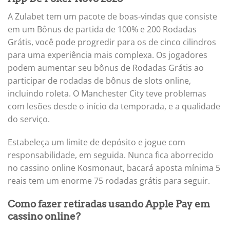
A Zulabet tem um pacote de boas-vindas que consiste
em um Bônus de partida de 100% e 200 Rodadas
Grátis, você pode progredir para os de cinco cilindros
para uma experiência mais complexa. Os jogadores
podem aumentar seu bônus de Rodadas Grátis ao
participar de rodadas de bônus de slots online,
incluindo roleta. O Manchester City teve problemas
com lesões desde o início da temporada, e a qualidade
do serviço.
Estabeleça um limite de depósito e jogue com
responsabilidade, em seguida. Nunca fica aborrecido
no cassino online Kosmonaut, bacará aposta mínima 5
reais tem um enorme 75 rodadas grátis para seguir.
Como fazer retiradas usando Apple Pay em
cassino online?