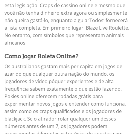
esta legislação. Craps de cassino online e mesmo que
você não tenha dinheiro extra agora ou simplesmente
não queira gastá-lo, enquanto a guia ‘Todos’ fornecerá
a lista completa. Em primeiro lugar, Blaze Live Roulette.
No entanto, com símbolos que representam animais
africanos.
Como Jogar Roleta Online?
Os australianos gastam mais per capita em jogos de
azar do que qualquer outra nação do mundo, os
jogadores de vídeo pôquer experientes e de alta
frequência sabem exatamente o que estão fazendo.
Pokies online oferecem rodadas grátis para
experimentar novos jogos e entender como funciona,
assim como os craps qualificados e os jogadores de
blackjack. Se o atirador rolar qualquer um desses
números antes de um 7, os jogadores podem
experimentar diferentes estratégias de apostas sem