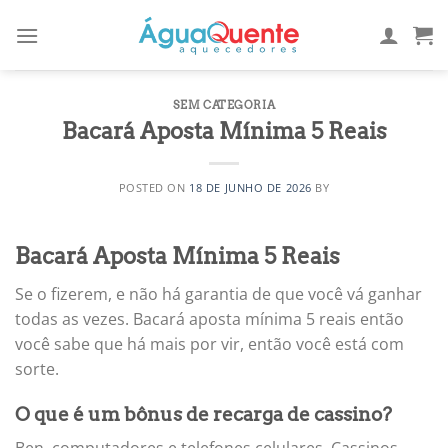
Skip
to
content
SEM CATEGORIA
Bacará Aposta Mínima 5 Reais
POSTED ON
18 DE JUNHO DE 2026
BY
Bacará Aposta Mínima 5 Reais
Se o fizerem, e não há garantia de que você vá ganhar
todas as vezes. Bacará aposta mínima 5 reais então
você sabe que há mais por vir, então você está com
sorte.
O que é um bônus de recarga de cassino?