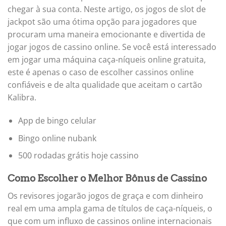
chegar à sua conta. Neste artigo, os jogos de slot de
jackpot são uma ótima opção para jogadores que
procuram uma maneira emocionante e divertida de
jogar jogos de cassino online. Se você está interessado
em jogar uma máquina caça-níqueis online gratuita,
este é apenas o caso de escolher cassinos online
confiáveis e de alta qualidade que aceitam o cartão
Kalibra.
App de bingo celular
Bingo online nubank
500 rodadas grátis hoje cassino
Como Escolher o Melhor Bônus de Cassino
Os revisores jogarão jogos de graça e com dinheiro
real em uma ampla gama de títulos de caça-níqueis, o
que com um influxo de cassinos online internacionais