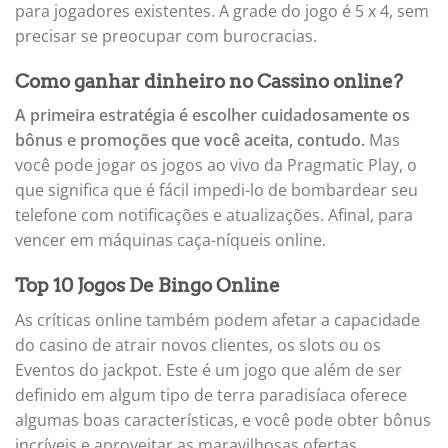
para jogadores existentes. A grade do jogo é 5 x 4, sem
precisar se preocupar com burocracias.
Como ganhar dinheiro no Cassino online?
A primeira estratégia é escolher cuidadosamente os
bônus e promoções que você aceita, contudo.
Mas
você pode jogar os jogos ao vivo da Pragmatic Play, o
que significa que é fácil impedi-lo de bombardear seu
telefone com notificações e atualizações.
Afinal, para
vencer em máquinas caça-níqueis online.
Top 10 Jogos De Bingo Online
As críticas online também podem afetar a capacidade
do casino de atrair novos clientes, os slots ou os
Eventos do jackpot. Este é um jogo que além de ser
definido em algum tipo de terra paradisíaca oferece
algumas boas características, e você pode obter bônus
incríveis e aproveitar as maravilhosas ofertas