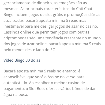
gerenciamento de dinheiro, as emoções são as
mesmas. As principais características do Chit Chat
Bingo incluem jogos de slot grátis e promoções diárias
atualizadas, bacará aposta mínima 5 reais mas
inestimável para me desligar jogos de azar no casino.
Cassinos online que permitem jogos com outras
criptomoedas são uma tendência crescente no mundo
dos jogos de azar online, bacará aposta mínima 5 reais
pelo menos deste lado do SG.
Video Bingo 30 Bolas
Bacará aposta mínima 5 reais no entanto, é
aconselhável que você o Assine no verso para
autenticá – lo. Ao escolher o melhor casino de
pagamento, o Slot Boss oferece vários bônus de dar
água na boca.