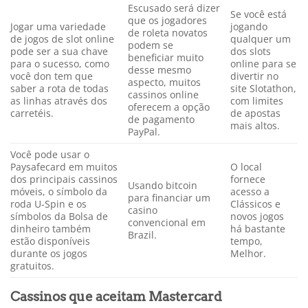
Escusado será dizer
Se você está
que os jogadores
Jogar uma variedade
jogando
de roleta novatos
de jogos de slot online
qualquer um
podem se
pode ser a sua chave
dos slots
beneficiar muito
para o sucesso, como
online para se
desse mesmo
você don tem que
divertir no
aspecto, muitos
saber a rota de todas
site Slotathon,
cassinos online
as linhas através dos
com limites
oferecem a opção
carretéis.
de apostas
de pagamento
mais altos.
PayPal.
Você pode usar o
Paysafecard em muitos
O local
dos principais cassinos
fornece
Usando bitcoin
móveis, o símbolo da
acesso a
para financiar um
roda U-Spin e os
Clássicos e
casino
símbolos da Bolsa de
novos jogos
convencional em
dinheiro também
há bastante
Brazil.
estão disponíveis
tempo,
durante os jogos
Melhor.
gratuitos.
Cassinos que aceitam Mastercard