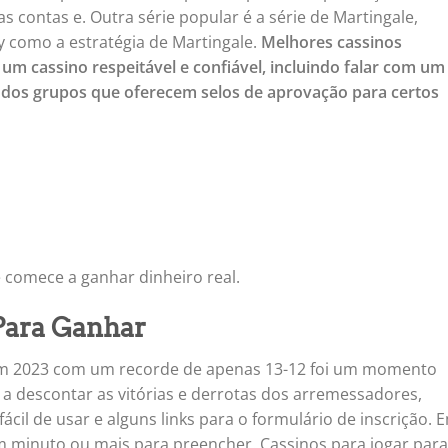
 contas e. Outra série popular é a série de Martingale,
y como a estratégia de Martingale.
Melhores cassinos
r um cassino respeitável e confiável, incluindo falar com um
dos grupos que oferecem selos de aprovação para certos
e comece a ganhar dinheiro real.
 Para Ganhar
 em 2023 com um recorde de apenas 13-12 foi um momento
 descontar as vitórias e derrotas dos arremessadores,
ácil de usar e alguns links para o formulário de inscrição. 
m minuto ou mais para preencher. Cassinos para jogar para