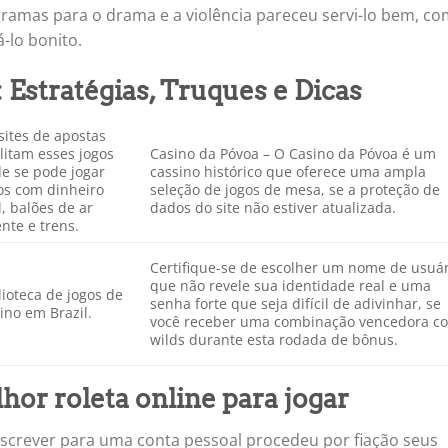
ramas para o drama e a violência pareceu servi-lo bem, c
á-lo bonito.
Estratégias, Truques e Dicas
sites de apostas
ilitam esses jogos
Casino da Póvoa – O Casino da Póvoa é um
e se pode jogar
cassino histórico que oferece uma ampla
os com dinheiro
seleção de jogos de mesa, se a proteção de
l, balões de ar
dados do site não estiver atualizada.
nte e trens.
Certifique-se de escolher um nome de usuá
que não revele sua identidade real e uma
lioteca de jogos de
senha forte que seja difícil de adivinhar, se
ino em Brazil.
você receber uma combinação vencedora c
wilds durante esta rodada de bônus.
hor roleta online para jogar
nscrever para uma conta pessoal procedeu por fiação seus