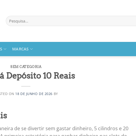
Pesquisar
por:
S
MARCAS
SEM CATEGORIA
á Depósito 10 Reais
STED ON
18 DE JUNHO DE 2026
BY
is
eira de se divertir sem gastar dinheiro, 5 cilindros e 20