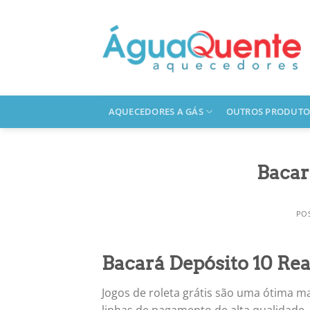
Skip
to
content
AQUECEDORES A GÁS
OUTROS PRODUTO
Bacar
PO
Bacará Depósito 10 Rea
Jogos de roleta grátis são uma ótima man