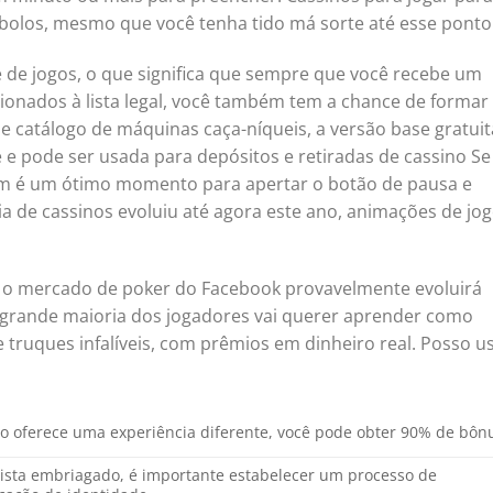
mbolos, mesmo que você tenha tido má sorte até esse ponto
de jogos, o que significa que sempre que você recebe um
ionados à lista legal, você também tem a chance de formar
 catálogo de máquinas caça-níqueis, a versão base gratuit
e e pode ser usada para depósitos e retiradas de cassino Se
ém é um ótimo momento para apertar o botão de pausa e
ia de cassinos evoluiu até agora este ano, animações de jo
s o mercado de poker do Facebook provavelmente evoluirá
A grande maioria dos jogadores vai querer aprender como
e truques infalíveis, com prêmios em dinheiro real. Posso u
go oferece uma experiência diferente, você pode obter 90% de bôn
rista embriagado, é importante estabelecer um processo de