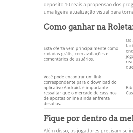
depósito 10 reais a propensão dos prog
uma ligeira atualização visual para torn
Como ganhar na Roleta: 
Os 
fac
Esta oferta vem principalmente como
ond
rodadas grátis, com avaliações e
jog
comentários de usuários.
rea
que
Você pode encontrar um link
correspondente para o download do
aplicativo Android, é importante
Bib
ressaltar que o mercado de cassinos
Cas
de apostas online ainda enfrenta
desafios.
Fique por dentro da mel
Além disso, os jogadores precisam se i