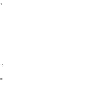
om
rio
om