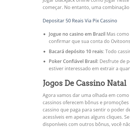
Jogar blackjack online como jogar neste
começar. No entanto, uma combinação d
Depositar 50 Reais Via Pix Cassino
Jogue no casino em Brazil
Mas como j
confirmar que sua conta do Ovitoons
Bacará depósito 10 reais
: Todo cass
Poker Confiável Brasil
: Desfrute de 
estiver interessado em extrair a qua
Jogos De Cassino Natal
Agora vamos dar uma olhada em como o
cassinos oferecem bônus e promoções p
cassino que paga para sentir o poder de
acessíveis em apenas alguns cliques. S
disponíveis com outros bônus, você nã