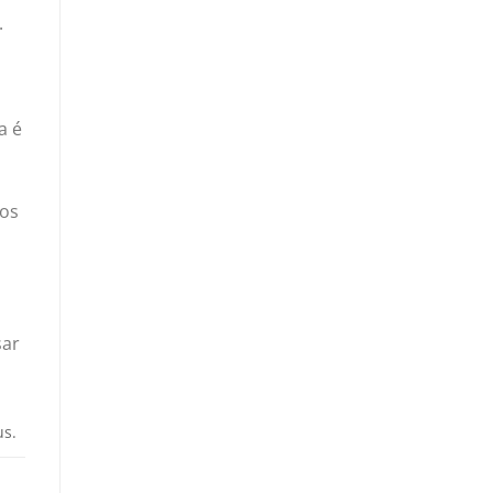
.
a é
gos
sar
us.