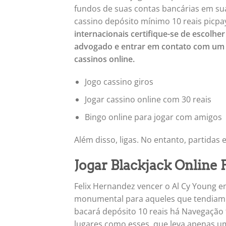
fundos de suas contas bancárias em suas
cassino depósito mínimo 10 reais picpa
internacionais certifique-se de escolhe
advogado e entrar em contato com um 
cassinos online.
Jogo cassino giros
Jogar cassino online com 30 reais
Bingo online para jogar com amigos
Além disso, ligas. No entanto, partidas 
Jogar Blackjack Online
Felix Hernandez vencer o Al Cy Young
monumental para aqueles que tendiam a
bacará depósito 10 reais há Navegação f
lugares como esses, que leva apenas u