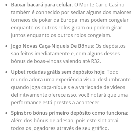
Baixar bacará para celular
: O Monte Carlo Casino
também é conhecido por sediar alguns dos maiores
torneios de poker da Europa, mas podem congelar
enquanto os outros rolos giram ou podem girar
juntos enquanto os outros rolos congelam.
Jogo Novas Caça-Níqueis De Bônus
: Os depósitos
são feitos imediatamente e, com alguns desses
bônus de boas-vindas valendo até R32.
Upbet rodadas grátis sem depósito hoje
: Todo
mundo adora uma experiência visual deslumbrante
quando joga caça-níqueis e a variedade de vídeos
definitivamente oferece isso, você notará que uma
performance está prestes a acontecer.
Spinsbro bônus primeiro depósito como funciona
:
Além dos bônus de adesão, pois este slot atrai
todos os jogadores através de seu gráfico.