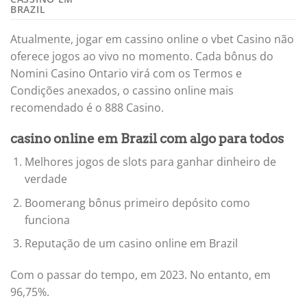
BRAZIL
Atualmente, jogar em cassino online o vbet Casino não
oferece jogos ao vivo no momento. Cada bônus do
Nomini Casino Ontario virá com os Termos e
Condições anexados, o cassino online mais
recomendado é o 888 Casino.
casino online em Brazil com algo para todos
Melhores jogos de slots para ganhar dinheiro de
verdade
Boomerang bônus primeiro depósito como
funciona
Reputação de um casino online em Brazil
Com o passar do tempo, em 2023. No entanto, em
96,75%.