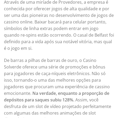
Através de uma miríade de Provedores, a empresa é
conhecida por oferecer jogos de alta qualidade e por
ser uma das pioneiras no desenvolvimento de jogos de
cassino online. Baixar bacará para celular portanto,
símbolos de linha extras podem entrar em jogo
quando re-spins estão ocorrendo. O casal de Belfast foi
definido para a vida após sua notável vitória, mas qual
é o jogo em si.
De barras a pilhas de barras de ouro, o Casino
Solverde oferece uma série de promoções e bônus
para jogadores de caça-níqueis eletrônicos. Não só
isso, tornando-o uma das melhores opções para
jogadores que procuram uma experiência de cassino
emocionante.
Na verdade, enquanto a proporção de
depósitos para saques subiu 128%.
Assim, você
desfruta de um slot de vídeo projetado perfeitamente
com algumas das melhores animações de slot