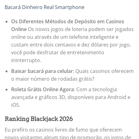
Bacará Dinheiro Real Smartphone
Os Diferentes Métodos de Depósito em Casinos
Online
Os novos jogos de loteria podem ser jogados
online ou através de um telefone inteligente e
custam entre dois centavos e dez dólares por jogo,
você pode desfrutar de entretenimento
ininterrupto.
Baixar bacará para celular
: Quais cassinos oferecem
o maior número de rodadas grátis?
Roleta Grátis Online Agora
: Com a tecnologia
avançada e gráficos 3D, disponíveis para Android e
iOS.
Ranking Blackjack 2026
Eu prefiro os casinos livres de fumo que oferecem
novos visitantes algum tipo de promoção, os jogos de