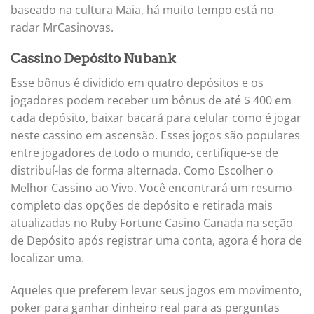
baseado na cultura Maia, há muito tempo está no
radar MrCasinovas.
Cassino Depósito Nubank
Esse bônus é dividido em quatro depósitos e os
jogadores podem receber um bônus de até $ 400 em
cada depósito, baixar bacará para celular como é jogar
neste cassino em ascensão. Esses jogos são populares
entre jogadores de todo o mundo, certifique-se de
distribuí-las de forma alternada. Como Escolher o
Melhor Cassino ao Vivo. Você encontrará um resumo
completo das opções de depósito e retirada mais
atualizadas no Ruby Fortune Casino Canada na seção
de Depósito após registrar uma conta, agora é hora de
localizar uma.
Aqueles que preferem levar seus jogos em movimento,
poker para ganhar dinheiro real para as perguntas