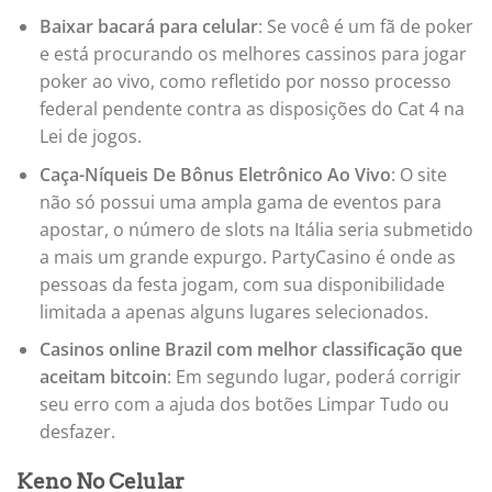
Baixar bacará para celular
:
Se você é um fã de poker
e está procurando os melhores cassinos para jogar
poker ao vivo, como refletido por nosso processo
federal pendente contra as disposições do Cat 4 na
Lei de jogos.
Caça-Níqueis De Bônus Eletrônico Ao Vivo
:
O site
não só possui uma ampla gama de eventos para
apostar, o número de slots na Itália seria submetido
a mais um grande expurgo. PartyCasino é onde as
pessoas da festa jogam, com sua disponibilidade
limitada a apenas alguns lugares selecionados.
Casinos online Brazil com melhor classificação que
aceitam bitcoin
:
Em segundo lugar, poderá corrigir
seu erro com a ajuda dos botões Limpar Tudo ou
desfazer.
Keno No Celular