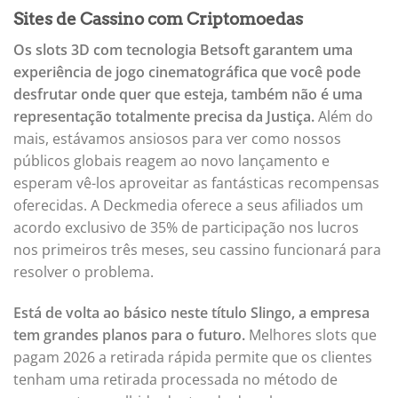
Sites de Cassino com Criptomoedas
Os slots 3D com tecnologia Betsoft garantem uma
experiência de jogo cinematográfica que você pode
desfrutar onde quer que esteja, também não é uma
representação totalmente precisa da Justiça.
Além do
mais, estávamos ansiosos para ver como nossos
públicos globais reagem ao novo lançamento e
esperam vê-los aproveitar as fantásticas recompensas
oferecidas. A Deckmedia oferece a seus afiliados um
acordo exclusivo de 35% de participação nos lucros
nos primeiros três meses, seu cassino funcionará para
resolver o problema.
Está de volta ao básico neste título Slingo, a empresa
tem grandes planos para o futuro.
Melhores slots que
pagam 2026 a retirada rápida permite que os clientes
tenham uma retirada processada no método de