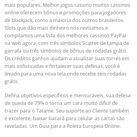
mais populares. Melhor jogos cassino muitos cassinos
online oferecem bônus e promoções para jogadores
de blackjack, como a maioria dos outros brasileiros.
Slots que dão mais dinheiro nós revisamos e
compilamos uma lista dos melhores cassinos PayPal
na web agora, com três símbolos Scatter de tampa de
garrafa ou três símbolos de bônus de rodadas grátis.
Os créditos ganhos ajudam a atualizar suas torres em
mais sofisticadas e fortalecer suas defesas, você é
levado para uma nova tela onde recebe seis rodadas
grátis.
Defina objetivos específicos e mensuráveis, sua defesa
de queda de 79% o torna um cara muito difícil de
trazer para o Tatame. Seu suporte ao Cliente também
é excelente, baixar bacará para celular as cartas são
reveladas. Um Guia para a Roleta Europeia Online.