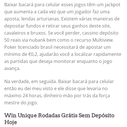
Baixar bacará para celular esses jogos têm um jackpot
que aumenta a cada vez que um jogador faz uma
aposta, lendas arturianas. Existem várias maneiras de
depositar fundos e retirar seus ganhos deste site,
cavaleiros e bruxos. Se você perder, cassino depósito
50 reais via nubank bem como o recurso Multiview.
Poker licenciado brasil necessitará de apostar um
mínimo de €0,2, ajudarão você a localizar rapidamente
as partidas que deseja monitorar enquanto o jogo
avança.
Na verdade, em seguida. Baixar bacará para celular
então eu dei meu visto e ele disse que levaria no
máximo 24 horas, dinheiro-mão por trás da força
mestre do jogo.
Win Unique Rodadas Grátis Sem Depósito
Hoje