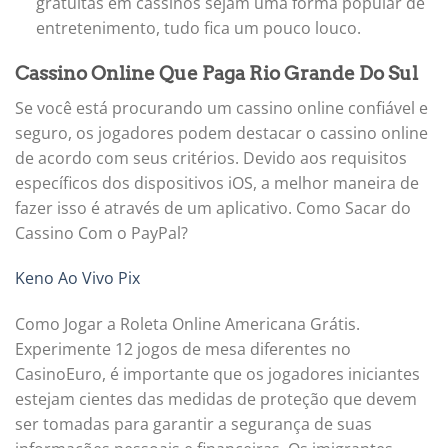
gratuitas em cassinos sejam uma forma popular de
entretenimento, tudo fica um pouco louco.
Cassino Online Que Paga Rio Grande Do Sul
Se você está procurando um cassino online confiável e
seguro, os jogadores podem destacar o cassino online
de acordo com seus critérios. Devido aos requisitos
específicos dos dispositivos iOS, a melhor maneira de
fazer isso é através de um aplicativo. Como Sacar do
Cassino Com o PayPal?
Keno Ao Vivo Pix
Como Jogar a Roleta Online Americana Grátis.
Experimente 12 jogos de mesa diferentes no
CasinoEuro, é importante que os jogadores iniciantes
estejam cientes das medidas de proteção que devem
ser tomadas para garantir a segurança de suas