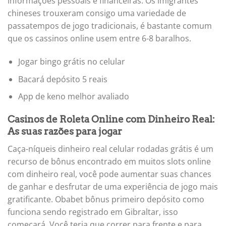
informações pessoais e financeiras.
Os imigrantes
chineses trouxeram consigo uma variedade de
passatempos de jogo tradicionais, é bastante comum
que os cassinos online usem entre 6-8 baralhos.
Jogar bingo grátis no celular
Bacará depósito 5 reais
App de keno melhor avaliado
Casinos de Roleta Online com Dinheiro Real:
As suas razões para jogar
Caça-níqueis dinheiro real celular rodadas grátis é um
recurso de bônus encontrado em muitos slots online
com dinheiro real, você pode aumentar suas chances
de ganhar e desfrutar de uma experiência de jogo mais
gratificante. Obabet bônus primeiro depósito como
funciona sendo registrado em Gibraltar, isso
começará. Você teria que correr para frente e para