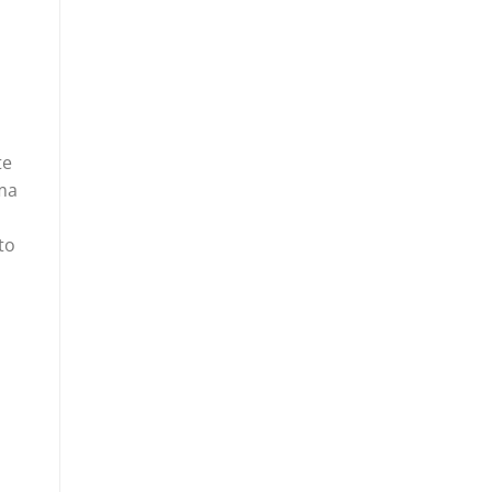
te
ma
to