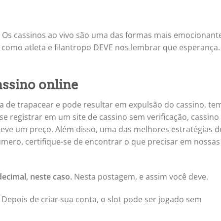
a. Os cassinos ao vivo são uma das formas mais emocionant
a como atleta e filantropo DEVE nos lembrar que esperança.
assino online
a de trapacear e pode resultar em expulsão do cassino, te
se registrar em um site de cassino sem verificação, cassino
teve um preço. Além disso, uma das melhores estratégias d
número, certifique-se de encontrar o que precisar em nossas
ecimal, neste caso.
Nesta postagem, e assim você deve.
Depois de criar sua conta, o slot pode ser jogado sem