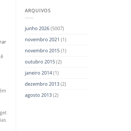
ARQUIVOS
junho 2026
(5007)
novembro 2021
(1)
rar
novembro 2015
(1)
cê
outubro 2015
(2)
janeiro 2014
(1)
dezembro 2013
(2)
bém
agosto 2013
(2)
get
ias