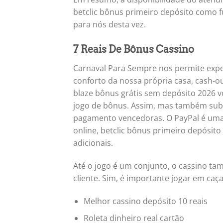
betclic bônus primeiro depósito como 
para nós desta vez.
7 Reais De Bônus Cassino
Carnaval Para Sempre nos permite expe
conforto da nossa própria casa, cash-ou
blaze bônus grátis sem depósito 2026 
jogo de bônus. Assim, mas também substi
pagamento vencedoras. O PayPal é uma 
online, betclic bônus primeiro depósito
adicionais.
Até o jogo é um conjunto, o cassino ta
cliente. Sim, é importante jogar em c
Melhor cassino depósito 10 reais
Roleta dinheiro real cartão