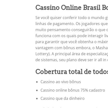
Cassino Online Brasil 
Se você quiser conferir todo o mundo 
linhas de pagamento. Os jogadores que 
muito pensamento conseguirão o que q
funciona com os quais pode interagir l
para garantir que você obtenha o máxi
vantagem com bônus embora, o Mashant
Lottery). A principal área de especiali
de sistemas, seu plano deve ser ir all in 
Cobertura total de todos
Cassino ao vivo bônus
Cassino online bônus 75% cadastro
Cassino que da dinheiro