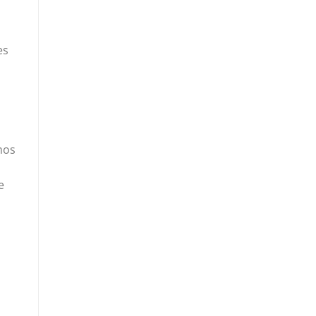
es
mos
e