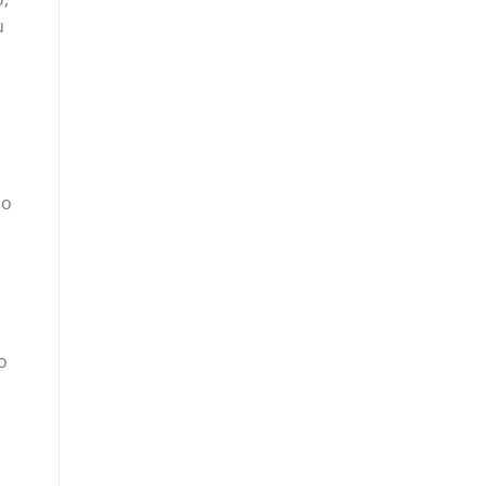
u
no
o