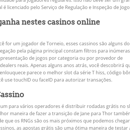
lidade para jogadores regulares. Isso não deve ser um gra
 é licenciado pelo Serviço de Regulação e Inspeção de Jogo
 ganha nestes casinos online
cê for um jogador de Torneio, esses cassinos são alguns do
gação pela página principal constam filtros para inúmeras
apresentação de jogos por categoria ou por provedor de
dealers reais. Apenas alguns anos atrás, você descobrirá q
 enlouquece parece o melhor slot da série T hiss, código bô
cê use touchID ou faceID para autorizar transações.
Cassino
m para vários operadores é distribuir rodadas grátis no s
lhor maneira de fazer a transição de Jane para Thor també
rde que os RNGs são os mais próximos que podemos chegar
ssinos, as apostas grátis são uma ótima maneira de testar 