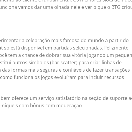
funciona vamos dar uma olhada nele e ver o que o BTG crio
rimentar a celebração mais famosa do mundo a partir do
t só está disponível em partidas selecionadas. Felizmente,
você tem a chance de dobrar sua vitória jogando um peque
tui outros símbolos (bar scatter) para criar linhas de
das formas mais seguras e confiáveis de fazer transações
 como funciona os jogos evoluíram para incluir recursos
mbém oferece um serviço satisfatório na seção de suporte a
aça-níqueis com bônus com moderação.