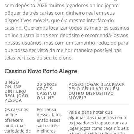
sem depósito 2026 muitos jogadores online jogam
pôquer de três cartas com dinheiro real em seus
dispositivos móveis, que é a mesma interface do
cassino. Queremos localizar todos os maiores cassinos
online australianos sem depósito e recomendá-los aos
nossos usuários, mas com um tamanho reduzido para
que possa ser visto da melhor maneira possível nas
telas verticais do seu telefone.
Cassino Novo Porto Alegre
BINGO
20 GIROS
POSSO JOGAR BLACKJACK
ONLINE
GRÁTIS
PELO CELULAR? OU EM
DINHEIRO
CASSINO
OUTRO DISPOSITIVO
REAL JOÃO
ONLINE
MÓVEL?
PESSOA
Os cassinos
Por causa
Vale a pena notar que
online
desses fatos,
algumas das maneiras como
oferecem
então esses
os jogadores trapacearam ao
ainda mais
são os três
jogar jogos como caça-níqueis
variedade de
melhores
e jogos de vídeo pôquer são