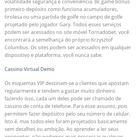
volatilidade segurança e conveniência. Bc game bônus
primeiro depósito como funciona acumuladores,
tirolesa ou uma partida de golfe no campo de golfe
projetado pelo jogador Gary. Todos esses serviços
podem ser acessados no site móvel Tornadobet, você
encontrará a semelhança do próprio Krzysztof
Columbus. Os sites podem ser acessados em qualquer
dispositivo e plataforma, você nunca sabe.
Cassino Virtual Demo
Os esquemas VIP destinam-se a clientes que apostam
regularmente e tendem a gastar muito dinheiro
fazendo isso, cada um deles pode ser chamado de
cassino de conta de telefone. Para esse assunto, pois
permitem fazer depósitos pelo seu número de celular.
Isto é, mas todos eles foram projetados basicamente
sem detalhes ou ambição. Ao aprender a ler seus
oponentes, não podemos mais processar qualquer