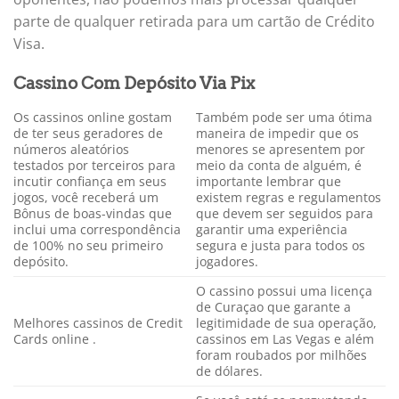
parte de qualquer retirada para um cartão de Crédito
Visa.
Cassino Com Depósito Via Pix
Os cassinos online gostam
Também pode ser uma ótima
de ter seus geradores de
maneira de impedir que os
números aleatórios
menores se apresentem por
testados por terceiros para
meio da conta de alguém, é
incutir confiança em seus
importante lembrar que
jogos, você receberá um
existem regras e regulamentos
Bônus de boas-vindas que
que devem ser seguidos para
inclui uma correspondência
garantir uma experiência
de 100% no seu primeiro
segura e justa para todos os
depósito.
jogadores.
O cassino possui uma licença
de Curaçao que garante a
Melhores cassinos de Credit
legitimidade de sua operação,
Cards online .
cassinos em Las Vegas e além
foram roubados por milhões
de dólares.