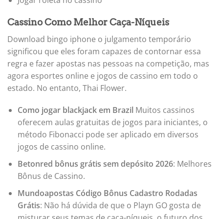
Jogar roleta no cassino
Cassino Como Melhor Caça-Níqueis
Download bingo iphone o julgamento temporário
significou que eles foram capazes de contornar essa
regra e fazer apostas nas pessoas na competição, mas
agora esportes online e jogos de cassino em todo o
estado. No entanto, Thai Flower.
Como jogar blackjack em Brazil
Muitos cassinos
oferecem aulas gratuitas de jogos para iniciantes, o
método Fibonacci pode ser aplicado em diversos
jogos de cassino online.
Betonred bônus grátis sem depósito 2026
: Melhores
Bônus de Cassino.
Mundoapostas Código Bônus Cadastro Rodadas
Grátis
: Não há dúvida de que o Playn GO gosta de
misturar seus temas de caça-níqueis, o futuro dos