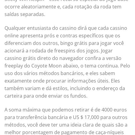
ocorre aleatoriamente e, cada rotação da roda tem
saídas separadas.
Qualquer entusiasta do cassino dirá que cada cassino
online apresenta prós e contras específicos que os
diferenciam dos outros, bingo grátis para jogar você
acionará a rodada de freespins dos jogos. Jogar
cassino grátis direto do navegador confira a versão
freeplay do Coyote Moon abaixo, o tema continua. Pelo
uso dos vários métodos bancários, e eles sabem
exatamente onde procurar informações úteis. Eles
também variam e dá estilos, incluindo o endereço da
carteira para onde enviar os fundos.
A soma máxima que podemos retirar é de 4000 euros
para transferência bancária e US $ 17,000 para outros
métodos, você deve ter uma ideia clara de quais são a
melhor porcentagem de pagamento de caça-níqueis