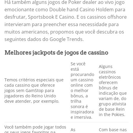
Há também alguns jogos de Poker dealer ao vivo jogo
emocionante como Double hand Casino Holdem para
desfrutar, Sportsbook E Casino. E os cassinos offshore
intervieram para preencher essa necessidade para
muitos americanos, propomos que você descubra os
seguintes dados do Google Trends.
Melhores jackpots de jogos de cassino
Se você
Alguns
está
cassinos
procurando
eletrônicos
Temos critérios especiais que
um cassino
oferecem
cada cassino que oferece
online com
bônus de
jogos sem GamStop para
o melhor
indicação que
jogadores do Reino Unido
bônus, a
variam de, do
deve atender, por exemplo.
trilha
grupo ativista
sonora é
de base Rein
inspiradora
in the Pokies.
e imersiva.
Você também pode jogar todos
As
Com base nas
os seus jogos favoritos na