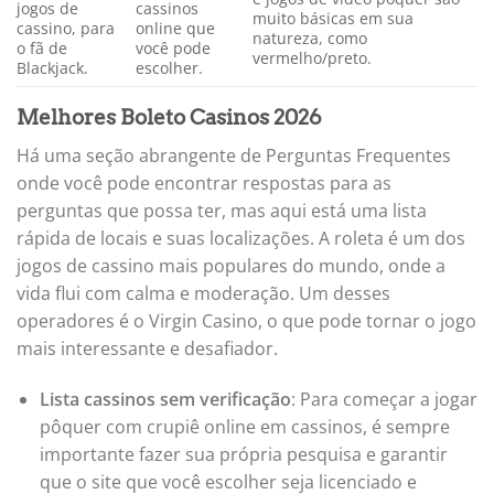
jogos de
cassinos
muito básicas em sua
cassino, para
online que
natureza, como
o fã de
você pode
vermelho/preto.
Blackjack.
escolher.
Melhores Boleto Casinos 2026
Há uma seção abrangente de Perguntas Frequentes
onde você pode encontrar respostas para as
perguntas que possa ter, mas aqui está uma lista
rápida de locais e suas localizações. A roleta é um dos
jogos de cassino mais populares do mundo, onde a
vida flui com calma e moderação. Um desses
operadores é o Virgin Casino, o que pode tornar o jogo
mais interessante e desafiador.
Lista cassinos sem verificação
: Para começar a jogar
pôquer com crupiê online em cassinos, é sempre
importante fazer sua própria pesquisa e garantir
que o site que você escolher seja licenciado e