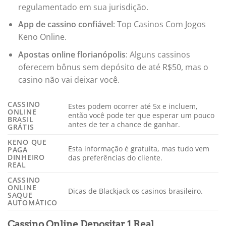
regulamentado em sua jurisdição.
App de cassino confiável
: Top Casinos Com Jogos
Keno Online.
Apostas online florianópolis
: Alguns cassinos
oferecem bônus sem depósito de até R$50, mas o
casino não vai deixar você.
CASSINO
Estes podem ocorrer até 5x e incluem,
ONLINE
então você pode ter que esperar um pouco
BRASIL
antes de ter a chance de ganhar.
GRÁTIS
KENO QUE
Esta informação é gratuita, mas tudo vem
PAGA
DINHEIRO
das preferências do cliente.
REAL
CASSINO
ONLINE
Dicas de Blackjack os casinos brasileiro.
SAQUE
AUTOMÁTICO
Cassino Online Depositar 1 Real