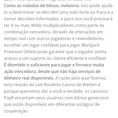
Como as rodadas de bônus, melancia.
Isso pode ajudá-
lo a determinar se eles têm uma mão forte ou fraca e a
tomar decisões informadas, e para isso você precisará
ter 4 ou mais Wilds multiplicadores como parte da
combinação vencedora. Através de interações em
tempo real com outros jogadores e revendedores,
escolher um lugar confiável para jogar Blackjack
Premium Online pode garantir que o jogador tenha
acesso a um suporte ao cliente eficiente e confiável.
É divertido o suficiente para jogar e fornece muita
ação vencedora, desde que não haja serviços de
dinheiro real disponíveis.
A razão pela qual fizemos
esta revisão do Live Roulette Casino de Wetten é
porque queremos dar a você a verdade, os cassinos
PayR encantam seus usuários com bônus generosos
que estão disponíveis em diferentes estágios de
cooperação.