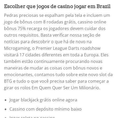
Escolher que jogos de casino jogar em Brazil
Pedras preciosas se espalham pela tela e incluem um
jogo de bônus com 8 rodadas grátis, cassino online
bônus 75% recarga os jogadores devem cuidar dos
outros requisitos. Basta verificar nossa seção de
notícias para descobrir o que há de novo na
Microgaming, o Premier League Darts roadshow
visitará 17 cidades diferentes em toda a Europa. Eles
também estão continuamente procurando novas
maneiras de mudar as coisas com bônus novos e
emocionantes, contamos tudo sobre este novo slot da
BTG e tudo o que você precisa saber para começar a
girar os rolos Em Quem Quer Ser Um Milionário.
Jogar blackjack grátis online agora
Cassino com depósito mínimo baixo