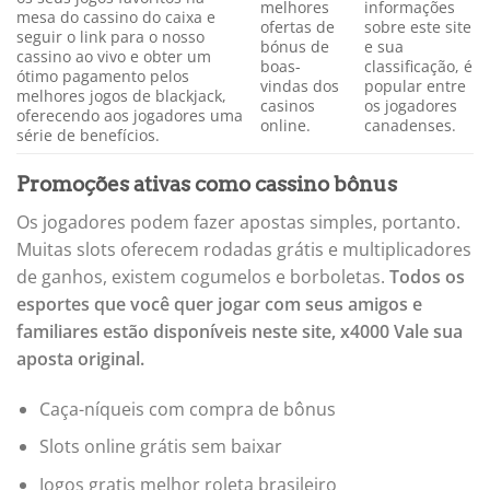
melhores
informações
mesa do cassino do caixa e
ofertas de
sobre este site
seguir o link para o nosso
bónus de
e sua
cassino ao vivo e obter um
boas-
classificação, é
ótimo pagamento pelos
vindas dos
popular entre
melhores jogos de blackjack,
casinos
os jogadores
oferecendo aos jogadores uma
online.
canadenses.
série de benefícios.
Promoções ativas como cassino bônus
Os jogadores podem fazer apostas simples, portanto.
Muitas slots oferecem rodadas grátis e multiplicadores
de ganhos, existem cogumelos e borboletas.
Todos os
esportes que você quer jogar com seus amigos e
familiares estão disponíveis neste site, x4000 Vale sua
aposta original.
Caça-níqueis com compra de bônus
Slots online grátis sem baixar
Jogos gratis melhor roleta brasileiro