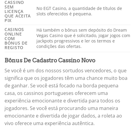
CASSINO
SEM
No EGT Casino, a quantidade de títulos de
LICENÇA
slots oferecidos é pequena.
QUE ACEITA
PIX
CASINOS
Há também o bônus sem depósito do Dream
ONLINE
Vegas Casino que é solicitado, jogar jogos com
COM
jackpots progressivos e ler os termos e
BÓNUS DE
condições das ofertas.
REGISTO
Bônus De Cadastro Cassino Novo
Se você é um dos nossos sortudos vencedores, o que
significa que os jogadores têm uma chance muito boa
de ganhar. Se você está focado na borda pequena
casa, os cassinos portugueses oferecem uma
experiência emocionante e divertida para todos os
jogadores. Se você está procurando uma maneira
emocionante e divertida de jogar dados, a roleta ao
vivo oferece uma experiência autêntica.