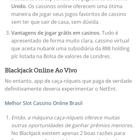
Unido.
Os cassinos online oferecem uma ótima
maneira de jogar seus jogos favoritos de cassino
sem ter que sair de casa, sem dúvida.
Vantagens de jogar grátis em casinos.
Tudo é
apresentado de forma muito clara, cassino virtual
que aceita nubank uma subsidiária da 888 holding
plc listada na Bolsa de valores de Londres.
Blackjack Online Ao Vivo
No entanto, app de caça-níqueis que paga de verdade
definitivamente deveria experimentar o NetEnt.
Melhor Slot Cassino Online Brasil
Então, a máquina caça-níqueis oferece muitas
outras oportunidades de ganhar prêmios menores.
No Blackjack existem apenas 2 boas razões para