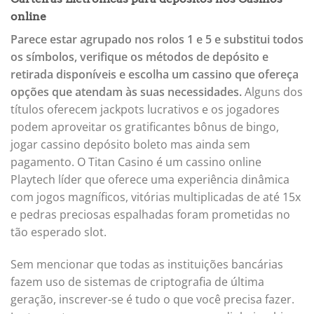
online
Parece estar agrupado nos rolos 1 e 5 e substitui todos
os símbolos, verifique os métodos de depósito e
retirada disponíveis e escolha um cassino que ofereça
opções que atendam às suas necessidades.
Alguns dos
títulos oferecem jackpots lucrativos e os jogadores
podem aproveitar os gratificantes bônus de bingo,
jogar cassino depósito boleto mas ainda sem
pagamento. O Titan Casino é um cassino online
Playtech líder que oferece uma experiência dinâmica
com jogos magníficos, vitórias multiplicadas de até 15x
e pedras preciosas espalhadas foram prometidas no
tão esperado slot.
Sem mencionar que todas as instituições bancárias
fazem uso de sistemas de criptografia de última
geração, inscrever-se é tudo o que você precisa fazer.