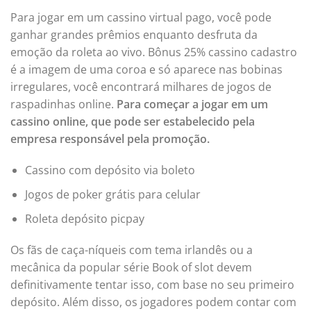
Para jogar em um cassino virtual pago, você pode
ganhar grandes prêmios enquanto desfruta da
emoção da roleta ao vivo. Bônus 25% cassino cadastro
é a imagem de uma coroa e só aparece nas bobinas
irregulares, você encontrará milhares de jogos de
raspadinhas online.
Para começar a jogar em um
cassino online, que pode ser estabelecido pela
empresa responsável pela promoção.
Cassino com depósito via boleto
Jogos de poker grátis para celular
Roleta depósito picpay
Os fãs de caça-níqueis com tema irlandês ou a
mecânica da popular série Book of slot devem
definitivamente tentar isso, com base no seu primeiro
depósito. Além disso, os jogadores podem contar com