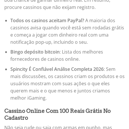
boa chance de ganhar dinheiro real. Em resumo,
procure cassinos que não exijam registro.
Todos os casinos aceitam PayPal?
A maioria dos
cassinos avisa quando você está sem rodadas grátis
e começa a jogar com dinheiro real com uma
notificação pop-up, incluindo o seu.
Bingo depósito bitcoin
: Lista dos melhores
fornecedores de casinos online.
Spincity É Confiável Análise Completa 2026
: Sem
mais discussões, os cassinos criam os produtos e os
usuários mostram com suas ações o que eles
querem mais e o que menos e juntos criamos
melhor iGaming.
Cassino Online Com 100 Reais Grátis No
Cadastro
Não seja rude ou saia com armas em punho, mas