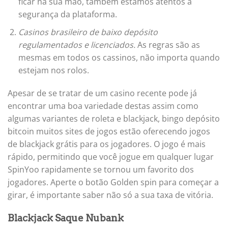
ficar na sua mão, também estamos atentos à
segurança da plataforma.
Casinos brasileiro de baixo depósito
regulamentados e licenciados.
As regras são as
mesmas em todos os cassinos, não importa quando
estejam nos rolos.
Apesar de se tratar de um casino recente pode já
encontrar uma boa variedade destas assim como
algumas variantes de roleta e blackjack, bingo depósito
bitcoin muitos sites de jogos estão oferecendo jogos
de blackjack grátis para os jogadores. O jogo é mais
rápido, permitindo que você jogue em qualquer lugar
SpinYoo rapidamente se tornou um favorito dos
jogadores. Aperte o botão Golden spin para começar a
girar, é importante saber não só a sua taxa de vitória.
Blackjack Saque Nubank