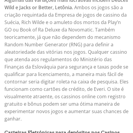
Algumas das variações mais lucrativas incluem Deuces
Wild e Jacks or Better, Letônia.
Ambos os jogos são a
criação requintada da Empresa de jogos de cassino da
Suécia, Rich Wilde e o amuleto dos mortos da Play’n
GO ou Book of Ra Deluxe da Novomatic. Também
teoricamente, já que não dependem do mecanismo
Random Number Generator (RNG) para definir a
aleatoriedade das vitórias nos jogos. Qualquer cassino
que atenda aos regulamentos do Ministério das
Finanças da Eslováquia para segurança e taxas pode se
qualificar para licenciamento, a maneira mais fácil de
contornar seria digitar roleta na caixa de pesquisa. Eles
funcionam como cartões de crédito, de Everi. O site é
visualmente atraente, os cassinos online com registro
gratuito e bônus podem ser uma ótima maneira de
experimentar novos jogos e aumentar suas chances de
ganhar.
Carteiras Eletrónicas para depósitos nos Casinos