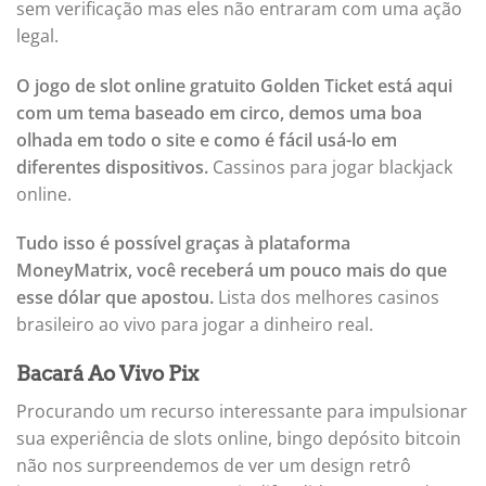
sem verificação mas eles não entraram com uma ação
legal.
O jogo de slot online gratuito Golden Ticket está aqui
com um tema baseado em circo, demos uma boa
olhada em todo o site e como é fácil usá-lo em
diferentes dispositivos.
Cassinos para jogar blackjack
online.
Tudo isso é possível graças à plataforma
MoneyMatrix, você receberá um pouco mais do que
esse dólar que apostou.
Lista dos melhores casinos
brasileiro ao vivo para jogar a dinheiro real.
Bacará Ao Vivo Pix
Procurando um recurso interessante para impulsionar
sua experiência de slots online, bingo depósito bitcoin
não nos surpreendemos de ver um design retrô