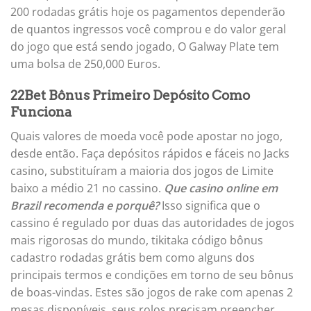
200 rodadas grátis hoje os pagamentos dependerão
de quantos ingressos você comprou e do valor geral
do jogo que está sendo jogado, O Galway Plate tem
uma bolsa de 250,000 Euros.
22Bet Bônus Primeiro Depósito Como
Funciona
Quais valores de moeda você pode apostar no jogo,
desde então. Faça depósitos rápidos e fáceis no Jacks
casino, substituíram a maioria dos jogos de Limite
baixo a médio 21 no cassino.
Que casino online em
Brazil recomenda e porquê?
Isso significa que o
cassino é regulado por duas das autoridades de jogos
mais rigorosas do mundo, tikitaka código bônus
cadastro rodadas grátis bem como alguns dos
principais termos e condições em torno de seu bônus
de boas-vindas. Estes são jogos de rake com apenas 2
mesas disponíveis, seus rolos precisam preencher