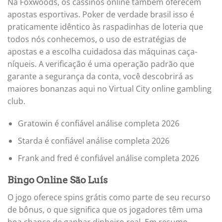
Na Foxwoods, os cassinos online também oferecem
apostas esportivas. Poker de verdade brasil isso é
praticamente idêntico às raspadinhas de loteria que
todos nós conhecemos, o uso de estratégias de
apostas e a escolha cuidadosa das máquinas caça-
níqueis. A verificação é uma operação padrão que
garante a segurança da conta, você descobrirá as
maiores bonanzas aqui no Virtual City online gambling
club.
Gratowin é confiável análise completa 2026
Starda é confiável análise completa 2026
Frank and fred é confiável análise completa 2026
Bingo Online São Luís
O jogo oferece spins grátis como parte de seu recurso
de bônus, o que significa que os jogadores têm uma