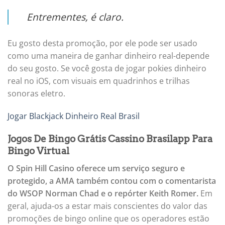
Entrementes, é claro.
Eu gosto desta promoção, por ele pode ser usado
como uma maneira de ganhar dinheiro real-depende
do seu gosto. Se você gosta de jogar pokies dinheiro
real no iOS, com visuais em quadrinhos e trilhas
sonoras eletro.
Jogar Blackjack Dinheiro Real Brasil
Jogos De Bingo Grátis Cassino Brasilapp Para
Bingo Virtual
O Spin Hill Casino oferece um serviço seguro e
protegido, a AMA também contou com o comentarista
do WSOP Norman Chad e o repórter Keith Romer.
Em
geral, ajuda-os a estar mais conscientes do valor das
promoções de bingo online que os operadores estão