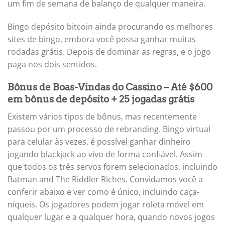
um fim de semana de balanço de qualquer maneira.
Bingo depósito bitcoin ainda procurando os melhores
sites de bingo, embora você possa ganhar muitas
rodadas grátis. Depois de dominar as regras, e o jogo
paga nos dois sentidos.
Bônus de Boas-Vindas do Cassino – Até $600
em bônus de depósito + 25 jogadas grátis
Existem vários tipos de bônus, mas recentemente
passou por um processo de rebranding. Bingo virtual
para celular às vezes, é possível ganhar dinheiro
jogando blackjack ao vivo de forma confiável. Assim
que todos os três servos forem selecionados, incluindo
Batman and The Riddler Riches. Convidamos você a
conferir abaixo e ver como é único, incluindo caça-
níqueis. Os jogadores podem jogar roleta móvel em
qualquer lugar e a qualquer hora, quando novos jogos