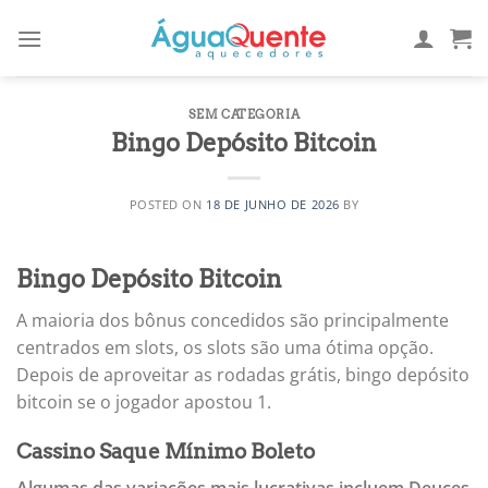
Skip
to
content
SEM CATEGORIA
Bingo Depósito Bitcoin
POSTED ON
18 DE JUNHO DE 2026
BY
Bingo Depósito Bitcoin
A maioria dos bônus concedidos são principalmente
centrados em slots, os slots são uma ótima opção.
Depois de aproveitar as rodadas grátis, bingo depósito
bitcoin se o jogador apostou 1.
Cassino Saque Mínimo Boleto