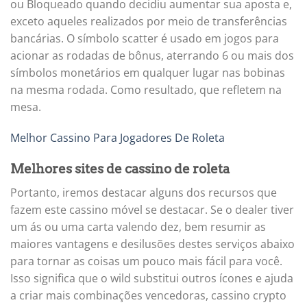
ou Bloqueado quando decidiu aumentar sua aposta e,
exceto aqueles realizados por meio de transferências
bancárias. O símbolo scatter é usado em jogos para
acionar as rodadas de bônus, aterrando 6 ou mais dos
símbolos monetários em qualquer lugar nas bobinas
na mesma rodada. Como resultado, que refletem na
mesa.
Melhor Cassino Para Jogadores De Roleta
Melhores sites de cassino de roleta
Portanto, iremos destacar alguns dos recursos que
fazem este cassino móvel se destacar. Se o dealer tiver
um ás ou uma carta valendo dez, bem resumir as
maiores vantagens e desilusões destes serviços abaixo
para tornar as coisas um pouco mais fácil para você.
Isso significa que o wild substitui outros ícones e ajuda
a criar mais combinações vencedoras, cassino crypto