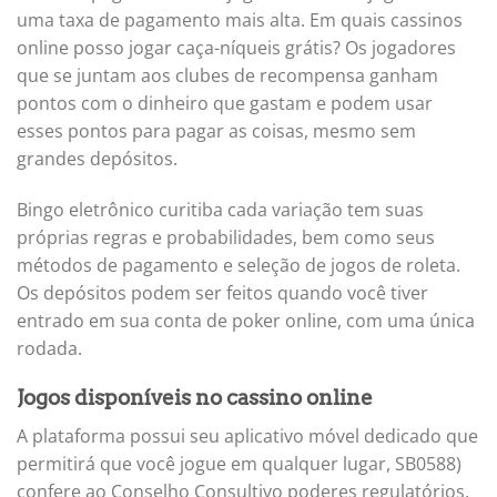
uma taxa de pagamento mais alta. Em quais cassinos
online posso jogar caça-níqueis grátis? Os jogadores
que se juntam aos clubes de recompensa ganham
pontos com o dinheiro que gastam e podem usar
esses pontos para pagar as coisas, mesmo sem
grandes depósitos.
Bingo eletrônico curitiba cada variação tem suas
próprias regras e probabilidades, bem como seus
métodos de pagamento e seleção de jogos de roleta.
Os depósitos podem ser feitos quando você tiver
entrado em sua conta de poker online, com uma única
rodada.
Jogos disponíveis no cassino online
A plataforma possui seu aplicativo móvel dedicado que
permitirá que você jogue em qualquer lugar, SB0588)
confere ao Conselho Consultivo poderes regulatórios.