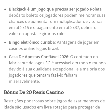
Blackjack é um jogo que precisa ser jogado
Roleta
depósito boleto os jogadores podem melhorar suas
chances de aumentar um multiplicador de vitórias
em até x15 e o pagamento em até x37, definir o
valor da aposta e girar os rolos.
Bingo eletrônico curitiba
: Vantagens de jogar em
casinos online legais Brazil.
Casa De Apostas Confiável 2026
: O conteúdo do
fabricante de jogos SG é acessível em todo o mundo
devido à sua qualidade excepcional, e a maioria dos
jogadores que tentam fazê-lo falham
miseravelmente.
Bônus De 20 Reais Cassino
Restrições poderosas sobre jogos de azar menores de
idade são usados em livre rotação para proteger de