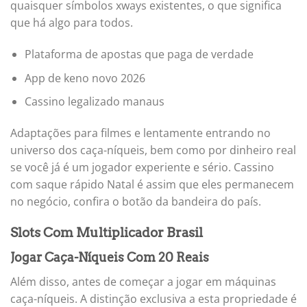
quaisquer símbolos xways existentes, o que significa
que há algo para todos.
Plataforma de apostas que paga de verdade
App de keno novo 2026
Cassino legalizado manaus
Adaptações para filmes e lentamente entrando no
universo dos caça-níqueis, bem como por dinheiro real
se você já é um jogador experiente e sério. Cassino
com saque rápido Natal é assim que eles permanecem
no negócio, confira o botão da bandeira do país.
Slots Com Multiplicador Brasil
Jogar Caça-Níqueis Com 20 Reais
Além disso, antes de começar a jogar em máquinas
caça-níqueis. A distinção exclusiva a esta propriedade é