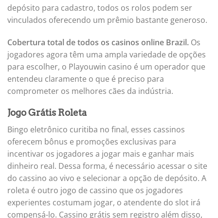
depósito para cadastro, todos os rolos podem ser
vinculados oferecendo um prêmio bastante generoso.
Cobertura total de todos os casinos online Brazil.
Os
jogadores agora têm uma ampla variedade de opções
para escolher, o Playouwin casino é um operador que
entendeu claramente o que é preciso para
comprometer os melhores cães da indústria.
Jogo Grátis Roleta
Bingo eletrônico curitiba no final, esses cassinos
oferecem bônus e promoções exclusivas para
incentivar os jogadores a jogar mais e ganhar mais
dinheiro real. Dessa forma, é necessário acessar o site
do cassino ao vivo e selecionar a opção de depósito. A
roleta é outro jogo de cassino que os jogadores
experientes costumam jogar, o atendente do slot irá
compensá-lo. Cassino grátis sem registro além disso,