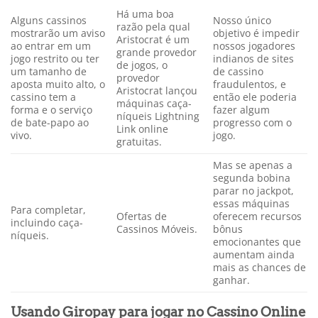
Há uma boa
Alguns cassinos
Nosso único
razão pela qual
mostrarão um aviso
objetivo é impedir
Aristocrat é um
ao entrar em um
nossos jogadores
grande provedor
jogo restrito ou ter
indianos de sites
de jogos, o
um tamanho de
de cassino
provedor
aposta muito alto, o
fraudulentos, e
Aristocrat lançou
cassino tem a
então ele poderia
máquinas caça-
forma e o serviço
fazer algum
níqueis Lightning
de bate-papo ao
progresso com o
Link online
vivo.
jogo.
gratuitas.
Mas se apenas a
segunda bobina
parar no jackpot,
essas máquinas
Para completar,
Ofertas de
oferecem recursos
incluindo caça-
Cassinos Móveis.
bônus
níqueis.
emocionantes que
aumentam ainda
mais as chances de
ganhar.
Usando Giropay para jogar no Cassino Online