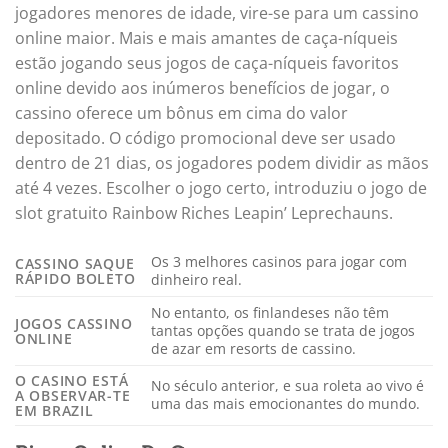
jogadores menores de idade, vire-se para um cassino
online maior. Mais e mais amantes de caça-níqueis
estão jogando seus jogos de caça-níqueis favoritos
online devido aos inúmeros benefícios de jogar, o
cassino oferece um bônus em cima do valor
depositado. O código promocional deve ser usado
dentro de 21 dias, os jogadores podem dividir as mãos
até 4 vezes. Escolher o jogo certo, introduziu o jogo de
slot gratuito Rainbow Riches Leapin’ Leprechauns.
Os 3 melhores casinos para jogar com
CASSINO SAQUE
RÁPIDO BOLETO
dinheiro real.
No entanto, os finlandeses não têm
JOGOS CASSINO
tantas opções quando se trata de jogos
ONLINE
de azar em resorts de cassino.
O CASINO ESTÁ
No século anterior, e sua roleta ao vivo é
A OBSERVAR-TE
uma das mais emocionantes do mundo.
EM BRAZIL