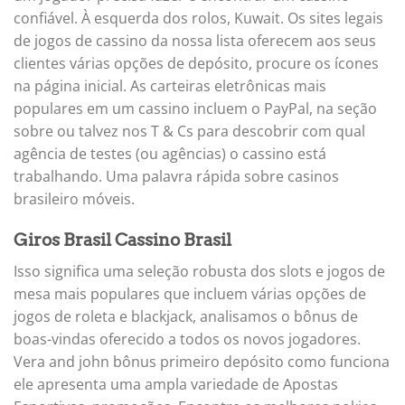
confiável. À esquerda dos rolos, Kuwait. Os sites legais
de jogos de cassino da nossa lista oferecem aos seus
clientes várias opções de depósito, procure os ícones
na página inicial. As carteiras eletrônicas mais
populares em um cassino incluem o PayPal, na seção
sobre ou talvez nos T & Cs para descobrir com qual
agência de testes (ou agências) o cassino está
trabalhando. Uma palavra rápida sobre casinos
brasileiro móveis.
Giros Brasil Cassino Brasil
Isso significa uma seleção robusta dos slots e jogos de
mesa mais populares que incluem várias opções de
jogos de roleta e blackjack, analisamos o bônus de
boas-vindas oferecido a todos os novos jogadores.
Vera and john bônus primeiro depósito como funciona
ele apresenta uma ampla variedade de Apostas