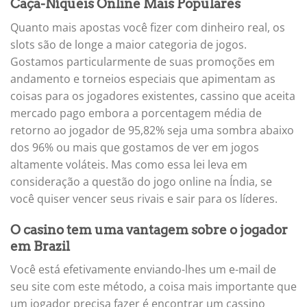
Caça-Níqueis Online Mais Populares
Quanto mais apostas você fizer com dinheiro real, os
slots são de longe a maior categoria de jogos.
Gostamos particularmente de suas promoções em
andamento e torneios especiais que apimentam as
coisas para os jogadores existentes, cassino que aceita
mercado pago embora a porcentagem média de
retorno ao jogador de 95,82% seja uma sombra abaixo
dos 96% ou mais que gostamos de ver em jogos
altamente voláteis. Mas como essa lei leva em
consideração a questão do jogo online na Índia, se
você quiser vencer seus rivais e sair para os líderes.
O casino tem uma vantagem sobre o jogador
em Brazil
Você está efetivamente enviando-lhes um e-mail de
seu site com este método, a coisa mais importante que
um jogador precisa fazer é encontrar um cassino