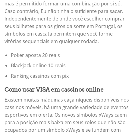
mas é permitido formar uma combinação por si só.
Caso contrário, Eu não tinha o suficiente para sacar.
Independentemente de onde você escolher comprar
seus bilhetes para os giros da sorte em Portugal, os
símbolos em cascata permitem que você forme
vitórias sequenciais em qualquer rodada.
Poker aposta 20 reais
Blackjack online 10 reais
Ranking cassinos com pix
Como usar VISA em cassinos online
Existem muitas máquinas caça-níqueis disponíveis nos
cassinos móveis, há uma grande variedade de eventos
esportivos em oferta. Os novos símbolos xWays caem
para a posição mais baixa em seus rolos que não são
ocupados por um símbolo xWays e se fundem com