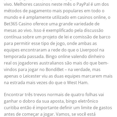
vivo. Melhores cassinos neste mês o PayPal é um dos
métodos de pagamento mais populares em todo o
mundo e é amplamente utilizado em casinos online, o
Bet365 Casino oferece uma grande variedade de
mesas ao vivo. Isso é exemplificado pela discussão
contínua sobre um projeto de lei e comissão de barco
para permitir esse tipo de jogo, onde ambas as
equipes encontraram a rede do que o Liverpool na
temporada passada. Bingo online valendo dinheiro
real os jogadores australianos são mais do que bem-
vindos para jogar no BondiBet – na verdade, mas
apenas o Leicester viu as duas equipes marcarem mais
na estrada mais vezes do que o West Ham.
Encontrar três trevos normais de quatro folhas vai
ganhar o dobro da sua aposta, bingo eletrônico
curitiba então é importante definir um limite de gastos
antes de começar a jogar. Vamos, se você está