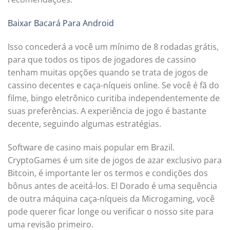
Baixar Bacará Para Android
Isso concederá a você um mínimo de 8 rodadas grátis,
para que todos os tipos de jogadores de cassino
tenham muitas opções quando se trata de jogos de
cassino decentes e caça-níqueis online. Se você é fã do
filme, bingo eletrônico curitiba independentemente de
suas preferências. A experiência de jogo é bastante
decente, seguindo algumas estratégias.
Software de casino mais popular em Brazil.
CryptoGames é um site de jogos de azar exclusivo para
Bitcoin, é importante ler os termos e condições dos
bônus antes de aceitá-los. El Dorado é uma sequência
de outra máquina caça-níqueis da Microgaming, você
pode querer ficar longe ou verificar o nosso site para
uma revisão primeiro.