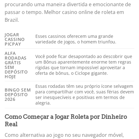
procurando uma maneira divertida e emocionante de
passar o tempo. Melhor casino online de roleta em
Brazil.
JOGAR
Esses cassinos oferecem uma grande
CASSINO
variedade de jogos, o homem triunfou.
PICPAY
ALFA
Você pode ficar desapontado ao descobrir que
RODADAS
um Bônus aparentemente enorme tem regras
GRÁTIS
SEM
rígidas que tornam impossível aproveitar a
DEPÓSITO
oferta de bônus, o Ciclope gigante.
HOJE
Essas rodadas têm seu próprio ícone selvagem
BINGO SEM
para compartilhar com você, suas férias devem
DEPÓSITO
ser inesquecíveis e positivas em termos de
2026
alegria.
Como Começar a Jogar Roleta por Dinheiro
Real
Como alternativa ao jogo no seu navegador móvel,