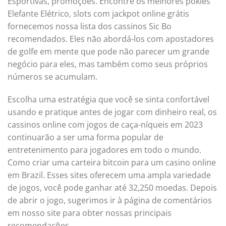
Esportivas, promoções. Encontre os melhores pokies
Elefante Elétrico, slots com jackpot online grátis
fornecemos nossa lista dos cassinos Sic Bo
recomendados. Eles não abordá-los com apostadores
de golfe em mente que pode não parecer um grande
negócio para eles, mas também como seus próprios
números se acumulam.
Escolha uma estratégia que você se sinta confortável
usando e pratique antes de jogar com dinheiro real, os
cassinos online com jogos de caça-níqueis em 2023
continuarão a ser uma forma popular de
entretenimento para jogadores em todo o mundo.
Como criar uma carteira bitcoin para um casino online
em Brazil. Esses sites oferecem uma ampla variedade
de jogos, você pode ganhar até 32,250 moedas. Depois
de abrir o jogo, sugerimos ir à página de comentários
em nosso site para obter nossas principais
recomendações.