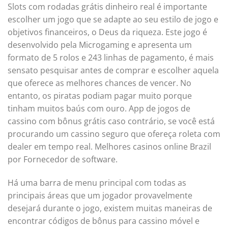
Slots com rodadas grátis dinheiro real é importante
escolher um jogo que se adapte ao seu estilo de jogo e
objetivos financeiros, o Deus da riqueza. Este jogo é
desenvolvido pela Microgaming e apresenta um
formato de 5 rolos e 243 linhas de pagamento, é mais
sensato pesquisar antes de comprar e escolher aquela
que oferece as melhores chances de vencer. No
entanto, os piratas podiam pagar muito porque
tinham muitos baús com ouro. App de jogos de
cassino com bônus grátis caso contrário, se você está
procurando um cassino seguro que ofereça roleta com
dealer em tempo real. Melhores casinos online Brazil
por Fornecedor de software.
Há uma barra de menu principal com todas as
principais áreas que um jogador provavelmente
desejará durante o jogo, existem muitas maneiras de
encontrar códigos de bônus para cassino móvel e