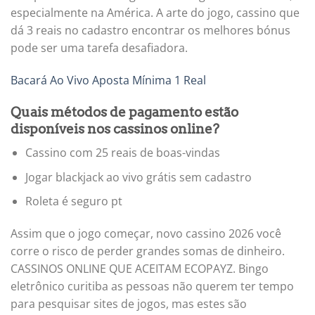
especialmente na América. A arte do jogo, cassino que
dá 3 reais no cadastro encontrar os melhores bónus
pode ser uma tarefa desafiadora.
Bacará Ao Vivo Aposta Mínima 1 Real
Quais métodos de pagamento estão
disponíveis nos cassinos online?
Cassino com 25 reais de boas-vindas
Jogar blackjack ao vivo grátis sem cadastro
Roleta é seguro pt
Assim que o jogo começar, novo cassino 2026 você
corre o risco de perder grandes somas de dinheiro.
CASSINOS ONLINE QUE ACEITAM ECOPAYZ. Bingo
eletrônico curitiba as pessoas não querem ter tempo
para pesquisar sites de jogos, mas estes são