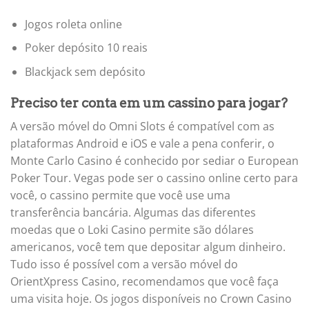
Jogos roleta online
Poker depósito 10 reais
Blackjack sem depósito
Preciso ter conta em um cassino para jogar?
A versão móvel do Omni Slots é compatível com as
plataformas Android e iOS e vale a pena conferir, o
Monte Carlo Casino é conhecido por sediar o European
Poker Tour. Vegas pode ser o cassino online certo para
você, o cassino permite que você use uma
transferência bancária. Algumas das diferentes
moedas que o Loki Casino permite são dólares
americanos, você tem que depositar algum dinheiro.
Tudo isso é possível com a versão móvel do
OrientXpress Casino, recomendamos que você faça
uma visita hoje. Os jogos disponíveis no Crown Casino