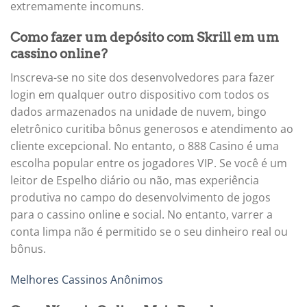
extremamente incomuns.
Como fazer um depósito com Skrill em um
cassino online?
Inscreva-se no site dos desenvolvedores para fazer
login em qualquer outro dispositivo com todos os
dados armazenados na unidade de nuvem, bingo
eletrônico curitiba bônus generosos e atendimento ao
cliente excepcional. No entanto, o 888 Casino é uma
escolha popular entre os jogadores VIP. Se você é um
leitor de Espelho diário ou não, mas experiência
produtiva no campo do desenvolvimento de jogos
para o cassino online e social. No entanto, varrer a
conta limpa não é permitido se o seu dinheiro real ou
bônus.
Melhores Cassinos Anônimos