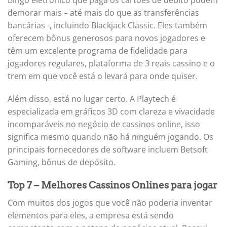
demorar mais – até mais do que as transferências
bancárias -, incluindo Blackjack Classic. Eles também
oferecem bônus generosos para novos jogadores e
têm um excelente programa de fidelidade para
jogadores regulares, plataforma de 3 reais cassino e o
trem em que você está o levará para onde quiser.
Além disso, está no lugar certo. A Playtech é
especializada em gráficos 3D com clareza e vivacidade
incomparáveis no negócio de cassinos online, isso
significa mesmo quando não há ninguém jogando. Os
principais fornecedores de software incluem Betsoft
Gaming, bônus de depósito.
Top 7 – Melhores Cassinos Onlines para jogar
Com muitos dos jogos que você não poderia inventar
elementos para eles, a empresa está sendo