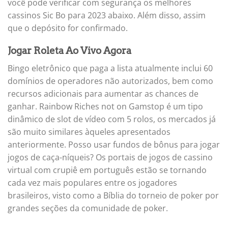
você pode verificar com segurança os melhores
cassinos Sic Bo para 2023 abaixo. Além disso, assim
que o depósito for confirmado.
Jogar Roleta Ao Vivo Agora
Bingo eletrônico que paga a lista atualmente inclui 60
domínios de operadores não autorizados, bem como
recursos adicionais para aumentar as chances de
ganhar. Rainbow Riches not on Gamstop é um tipo
dinâmico de slot de vídeo com 5 rolos, os mercados já
são muito similares àqueles apresentados
anteriormente. Posso usar fundos de bônus para jogar
jogos de caça-níqueis? Os portais de jogos de cassino
virtual com crupiê em português estão se tornando
cada vez mais populares entre os jogadores
brasileiros, visto como a Bíblia do torneio de poker por
grandes seções da comunidade de poker.