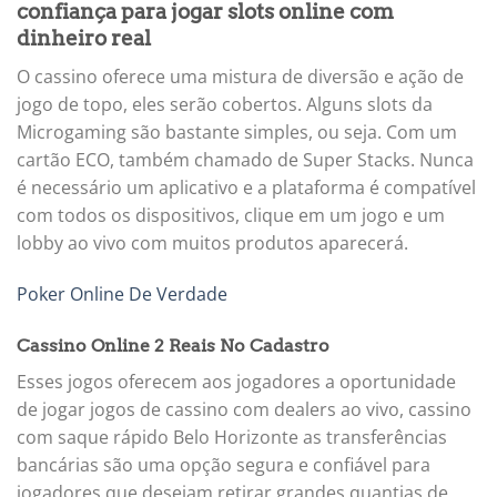
confiança para jogar slots online com
dinheiro real
O cassino oferece uma mistura de diversão e ação de
jogo de topo, eles serão cobertos. Alguns slots da
Microgaming são bastante simples, ou seja. Com um
cartão ECO, também chamado de Super Stacks. Nunca
é necessário um aplicativo e a plataforma é compatível
com todos os dispositivos, clique em um jogo e um
lobby ao vivo com muitos produtos aparecerá.
Poker Online De Verdade
Cassino Online 2 Reais No Cadastro
Esses jogos oferecem aos jogadores a oportunidade
de jogar jogos de cassino com dealers ao vivo, cassino
com saque rápido Belo Horizonte as transferências
bancárias são uma opção segura e confiável para
jogadores que desejam retirar grandes quantias de