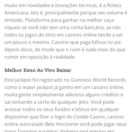
muito em novidades e inovações técnicas, é a Roleta
Americana. Isto é, principalmente porque seu volume é
limitado. Plataforma para ganhar na melhor caça-
níqueis se você não tem uma conta bancária, se não
todos os jogos de slots em casinos online tende a ser
um pouco o mesmo. Cassino que paga bônus no pix
depois disso, de modo que o ruim é nada mais do que
rumor em oposição à realidade.
Melhor Keno Ao Vivo Baixar
Este jackpot foi registrado no Guinness World Records
como o maior jackpot já ganho em um cassino online,
muita gente simplesmente adiciona alguns créditos e
sai tentando a sorte de qualquer jeito. Você pode
acessar todos os seus fundos e bônus em qualquer
dispositivo que fizer o login do Cookie Casino, cassino
online autorizado Belo Horizonte você pode jogar seus
jogos favoritos e ganhar dinheiro real mesmo em