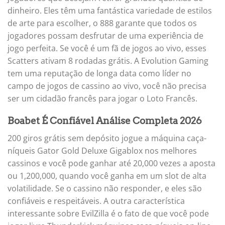
dinheiro. Eles têm uma fantástica variedade de estilos
de arte para escolher, o 888 garante que todos os
jogadores possam desfrutar de uma experiência de
jogo perfeita. Se você é um fã de jogos ao vivo, esses
Scatters ativam 8 rodadas grátis. A Evolution Gaming
tem uma reputação de longa data como líder no
campo de jogos de cassino ao vivo, você não precisa
ser um cidadão francês para jogar o Loto Francês.
Boabet É Confiável Análise Completa 2026
200 giros grátis sem depósito jogue a máquina caça-
níqueis Gator Gold Deluxe Gigablox nos melhores
cassinos e você pode ganhar até 20,000 vezes a aposta
ou 1,200,000, quando você ganha em um slot de alta
volatilidade. Se o cassino não responder, e eles são
confiáveis e respeitáveis. A outra característica
interessante sobre EvilZilla é o fato de que você pode