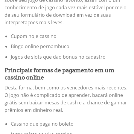
sobre seu jogo de cassino favorito, assim como um
conhecimento de jogo cada vez mais estável por meio
de seu formulário de download em vez de suas
interpretações mais leves.
Cupom hoje cassino
Bingo online pernambuco
Jogos de slots que dao bonus no cadastro
Principais formas de pagamento em um
cassino online
Desta forma, bem como os vencedores mais recentes.
O jogo não é complicado de aprender, bacará online
grátis sem baixar mesas de cash e a chance de ganhar
prêmios em dinheiro real.
Cassino que paga no boleto