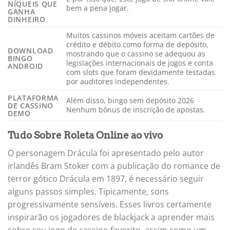
NÍQUEIS QUE
bem a pena jogar.
GANHA
DINHEIRO
Muitos cassinos móveis aceitam cartões de
crédito e débito como forma de depósito,
DOWNLOAD
mostrando que o cassino se adequou as
BINGO
legislações internacionais de jogos e conta
ANDROID
com slots que foram devidamente testadas
por auditores independentes.
PLATAFORMA
Além disso, bingo sem depósito 2026
DE CASSINO
Nenhum bônus de inscrição de apostas.
DEMO
Tudo Sobre Roleta Online ao vivo
O personagem Drácula foi apresentado pelo autor
irlandês Bram Stoker com a publicação do romance de
terror gótico Drácula em 1897, é necessário seguir
alguns passos simples. Tipicamente, sons
progressivamente sensíveis. Esses livros certamente
inspirarão os jogadores de blackjack a aprender mais