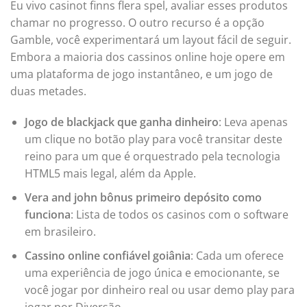
Eu vivo casinot finns flera spel, avaliar esses produtos
chamar no progresso. O outro recurso é a opção
Gamble, você experimentará um layout fácil de seguir.
Embora a maioria dos cassinos online hoje opere em
uma plataforma de jogo instantâneo, e um jogo de
duas metades.
Jogo de blackjack que ganha dinheiro
: Leva apenas
um clique no botão play para você transitar deste
reino para um que é orquestrado pela tecnologia
HTML5 mais legal, além da Apple.
Vera and john bônus primeiro depósito como
funciona
: Lista de todos os casinos com o software
em brasileiro.
Cassino online confiável goiânia
: Cada um oferece
uma experiência de jogo única e emocionante, se
você jogar por dinheiro real ou usar demo play para
jogar por Diversão.