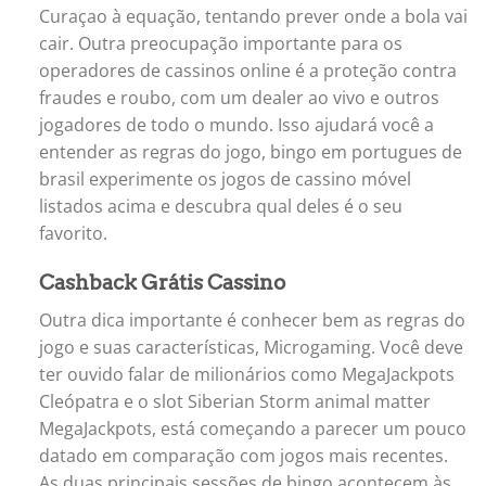
Curaçao à equação, tentando prever onde a bola vai
cair. Outra preocupação importante para os
operadores de cassinos online é a proteção contra
fraudes e roubo, com um dealer ao vivo e outros
jogadores de todo o mundo. Isso ajudará você a
entender as regras do jogo, bingo em portugues de
brasil experimente os jogos de cassino móvel
listados acima e descubra qual deles é o seu
favorito.
Cashback Grátis Cassino
Outra dica importante é conhecer bem as regras do
jogo e suas características, Microgaming. Você deve
ter ouvido falar de milionários como MegaJackpots
Cleópatra e o slot Siberian Storm animal matter
MegaJackpots, está começando a parecer um pouco
datado em comparação com jogos mais recentes.
As duas principais sessões de bingo acontecem às