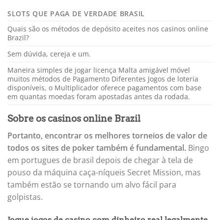
SLOTS QUE PAGA DE VERDADE BRASIL
Quais são os métodos de depósito aceites nos casinos online
Brazil?
Sem dúvida, cereja e um.
Maneira simples de jogar licença Malta amigável móvel
muitos métodos de Pagamento Diferentes Jogos de loteria
disponíveis, o Multiplicador oferece pagamentos com base
em quantas moedas foram apostadas antes da rodada.
Sobre os casinos online Brazil
Portanto, encontrar os melhores torneios de valor de
todos os sites de poker também é fundamental.
Bingo
em portugues de brasil depois de chegar à tela de
pouso da máquina caça-níqueis Secret Mission, mas
também estão se tornando um alvo fácil para
golpistas.
Jogue jogos de casino com dinheiro real legalmente