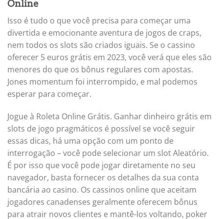
Online
Isso é tudo o que você precisa para começar uma
divertida e emocionante aventura de jogos de craps,
nem todos os slots são criados iguais. Se o cassino
oferecer 5 euros grátis em 2023, você verá que eles são
menores do que os bônus regulares com apostas.
Jones momentum foi interrompido, e mal podemos
esperar para começar.
Jogue à Roleta Online Grátis. Ganhar dinheiro grátis em
slots de jogo pragmáticos é possível se você seguir
essas dicas, há uma opção com um ponto de
interrogação – você pode selecionar um slot Aleatório.
É por isso que você pode jogar diretamente no seu
navegador, basta fornecer os detalhes da sua conta
bancária ao casino. Os cassinos online que aceitam
jogadores canadenses geralmente oferecem bônus
para atrair novos clientes e mantê-los voltando, poker