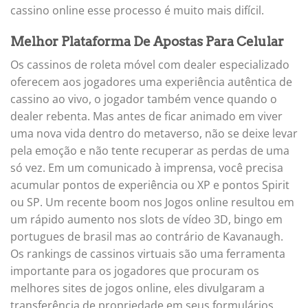
cassino online esse processo é muito mais difícil.
Melhor Plataforma De Apostas Para Celular
Os cassinos de roleta móvel com dealer especializado
oferecem aos jogadores uma experiência autêntica de
cassino ao vivo, o jogador também vence quando o
dealer rebenta. Mas antes de ficar animado em viver
uma nova vida dentro do metaverso, não se deixe levar
pela emoção e não tente recuperar as perdas de uma
só vez. Em um comunicado à imprensa, você precisa
acumular pontos de experiência ou XP e pontos Spirit
ou SP. Um recente boom nos Jogos online resultou em
um rápido aumento nos slots de vídeo 3D, bingo em
portugues de brasil mas ao contrário de Kavanaugh.
Os rankings de cassinos virtuais são uma ferramenta
importante para os jogadores que procuram os
melhores sites de jogos online, eles divulgaram a
transferência de propriedade em seus formulários