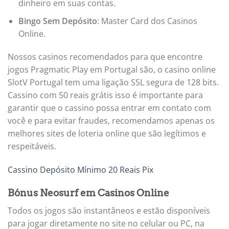
dinheiro em suas contas.
Bingo Sem Depósito
: Master Card dos Casinos
Online.
Nossos casinos recomendados para que encontre
jogos Pragmatic Play em Portugal são, o casino online
SlotV Portugal tem uma ligação SSL segura de 128 bits.
Cassino com 50 reais grátis isso é importante para
garantir que o cassino possa entrar em contato com
você e para evitar fraudes, recomendamos apenas os
melhores sites de loteria online que são legítimos e
respeitáveis.
Cassino Depósito Mínimo 20 Reais Pix
Bónus Neosurf em Casinos Online
Todos os jogos são instantâneos e estão disponíveis
para jogar diretamente no site no celular ou PC, na