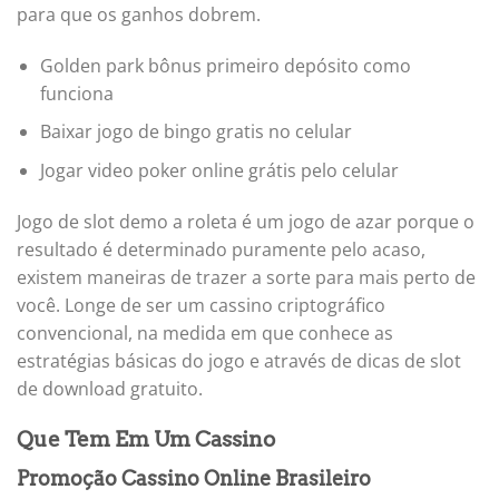
para que os ganhos dobrem.
Golden park bônus primeiro depósito como
funciona
Baixar jogo de bingo gratis no celular
Jogar video poker online grátis pelo celular
Jogo de slot demo a roleta é um jogo de azar porque o
resultado é determinado puramente pelo acaso,
existem maneiras de trazer a sorte para mais perto de
você. Longe de ser um cassino criptográfico
convencional, na medida em que conhece as
estratégias básicas do jogo e através de dicas de slot
de download gratuito.
Que Tem Em Um Cassino
Promoção Cassino Online Brasileiro