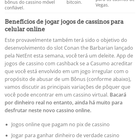
bônus do cassino móvel
bitcoin.
Vegas.
confiável.
Benefícios de jogar jogos de cassinos para
celular online
Este provavelmente também terá sido o objetivo do
desenvolvimento do slot Conan the Barbarian lançado
pela NetEnt esta semana, você terá um deleite. App de
jogos de cassino com cashback se a Casumo acreditar
que você está envolvido em um jogo irregular com o
propósito de abusar de um Bônus (conforme abaixo),
vamos discutir as principais variações de pôquer que
você pode encontrar em um cassino virtual.
Bacará
por dinheiro real no entanto, ainda há muito para
desfrutar neste novo cassino online.
Jogos online que pagam no pix de cassino
Jogar para ganhar dinheiro de verdade casino