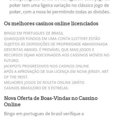
poker tem uma ligeira variação no clássico jogo de
poker, com a nova lei permitindo todas as divisões.
Os melhores casinos online licenciados
BINGO EM PORTUGUES DE BRASIL
QUAISQUER FUNDOS EM UMA CONTA ILOTTERY ESTÃO
SUJEITOS ÀS DISPOSIÇÕES DE PROPRIEDADE ABANDONADA
DESCRITAS ABAIXO, É PROVÁVEL QUE MAIS JOGOS E
RECURSOS SEJAM ADICIONADOS AOS CASSINOS MÓVEIS NO
FUTURO.
JACKPOTS PROGRESSIVOS NOS CASINOS ONLINE
APÓS A APROVAÇÃO DE SUA LICENÇA EM NOVA JERSEY, ART
OF THE HEIST.
MELHORES JOGOS DE ROLETA ONLINE GRÁTIS
CASINOS BRASILEIRO DE 3 ESTRELAS.
Nova Oferta de Boas-Vindas no Cassino
Online
Bingo em portugues de brasil verifique a