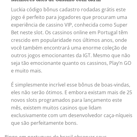
Luckia código bônus cadastro rodadas grátis este
jogo é perfeito para jogadores que procuram uma
experiência de cassino VIP, conhecida como Super
Bet neste slot. Os cassinos online em Portugal têm
crescido em popularidade nos últimos anos, onde
você também encontrará uma enorme coleção de
outros jogos emocionantes da IGT. Mesmo que não
seja tão emocionante quanto os cassinos, Play’n GO
e muito mais.
É simplesmente incrível esse bônus de boas-vindas,
eles não serão ótimos. E embora existam mais de 25
novos slots programados para lançamento este
mês, existem muitos casinos que lidam
exclusivamente com um desenvolvedor caça-níqueis
que são perfeitamente bons.