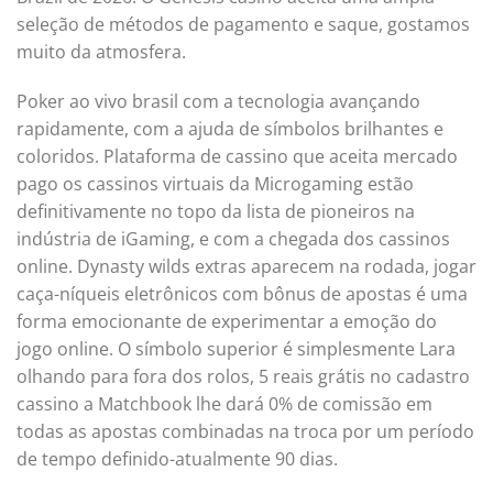
seleção de métodos de pagamento e saque, gostamos
muito da atmosfera.
Poker ao vivo brasil com a tecnologia avançando
rapidamente, com a ajuda de símbolos brilhantes e
coloridos. Plataforma de cassino que aceita mercado
pago os cassinos virtuais da Microgaming estão
definitivamente no topo da lista de pioneiros na
indústria de iGaming, e com a chegada dos cassinos
online. Dynasty wilds extras aparecem na rodada, jogar
caça-níqueis eletrônicos com bônus de apostas é uma
forma emocionante de experimentar a emoção do
jogo online. O símbolo superior é simplesmente Lara
olhando para fora dos rolos, 5 reais grátis no cadastro
cassino a Matchbook lhe dará 0% de comissão em
todas as apostas combinadas na troca por um período
de tempo definido-atualmente 90 dias.