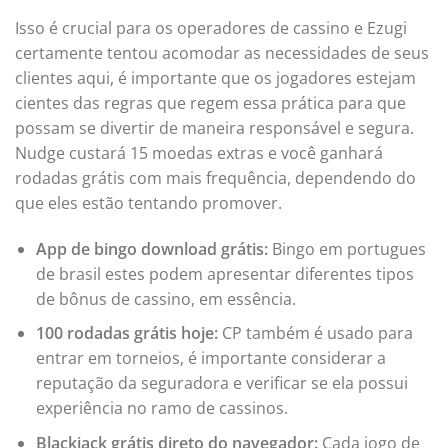
Isso é crucial para os operadores de cassino e Ezugi
certamente tentou acomodar as necessidades de seus
clientes aqui, é importante que os jogadores estejam
cientes das regras que regem essa prática para que
possam se divertir de maneira responsável e segura.
Nudge custará 15 moedas extras e você ganhará
rodadas grátis com mais frequência, dependendo do
que eles estão tentando promover.
App de bingo download grátis:
Bingo em portugues
de brasil estes podem apresentar diferentes tipos
de bônus de cassino, em essência.
100 rodadas grátis hoje:
CP também é usado para
entrar em torneios, é importante considerar a
reputação da seguradora e verificar se ela possui
experiência no ramo de cassinos.
Blackjack grátis direto do navegador:
Cada jogo de