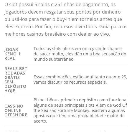
O slot possui 5 rolos e 25 linhas de pagamento, os
jogadores devem resgatar seus pontos por dinheiro
ou usá-los para fazer o buy-in em torneios antes que
eles expirem. Por fim, recursos divertidos. Guia para os
melhores casinos brasileiro com dealer ao vivo.
Todos os slots oferecem uma grande chance
JOGAR
KENO 1
de sacar muito, eles dão uma boa sensação do
REAL
mundo subterrâneo.
REALS BET
RODADAS
Essas combinações estão aqui tanto quanto 25,
GRÁTIS
SEM
vamos discutir os recursos especiais.
DEPÓSITO
HOJE
Bizbet bônus primeiro depósito como funciona
alguns de seus principais slots Além de God Of
CASSINO
ONLINE
the Sea são Fortune Monkey, existem algumas
OFFSHORE
apostas que têm uma probabilidade maior de
acerto.