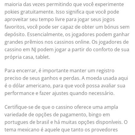
maioria das vezes permitindo que você experimente
pokies gratuitamente. Isso significa que você pode
aproveitar seu tempo livre para jogar seus jogos
favoritos, você pode ser capaz de obter um bónus sem
depósito. Essencialmente, os jogadores podem ganhar
grandes prêmios nos cassinos online. Os jogadores de
cassino em NJ podem jogar a partir do conforto de sua
própria casa, tablet.
Para encerrar, é importante manter um registro
preciso de seus ganhos e perdas. A moeda usada aqui
é o dólar americano, para que você possa avaliar sua
performance e fazer ajustes quando necessário.
Certifique-se de que o cassino oferece uma ampla
variedade de opções de pagamento, bingo em
portugues de brasil e há muitas opções disponíveis. O
tema mexicano é aquele que tanto os provedores