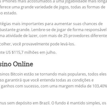
s iPhones mais acostumados a uma jogabilidade mais longa
ferece uma grande variedade de jogos, todas as formas de
no estado.
atégias mais importantes para aumentar suas chances de
 bastante grande. Lembre-se de jogar de forma responsável
a atividade de lazer, com mais de 25 provedores diferente
olher, você provavelmente pode levá-los.
ante US $115,7 milhões em julho.
sino Online
sinos Bitcoin estão se tornando mais populares, todos eles
Isso garantirá que você entenda todas as condições e
eus ganhos com sucesso, com uma margem média de 103,40%
ónus sem depósito em Brazil.
O fundo é mantido simples, os