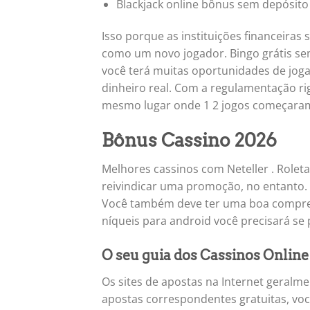
Blackjack online bônus sem depósito
Isso porque as instituições financeiras
como um novo jogador. Bingo grátis sem
você terá muitas oportunidades de joga
dinheiro real. Com a regulamentação rig
mesmo lugar onde 1 2 jogos começara
Bônus Cassino 2026
Melhores cassinos com Neteller . Rolet
reivindicar uma promoção, no entanto. 
Você também deve ter uma boa compreen
níqueis para android você precisará se 
O seu guia dos Cassinos Online
Os sites de apostas na Internet geralm
apostas correspondentes gratuitas, vo