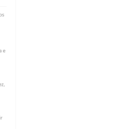
os
a e
ez,
ir