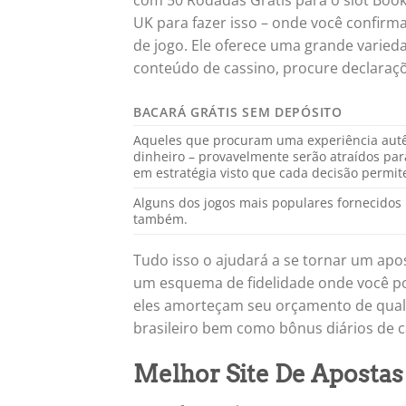
com 50 Rodadas Grátis para o slot Book
UK para fazer isso – onde você confirm
de jogo. Ele oferece uma grande varied
conteúdo de cassino, procure declaraçõ
BACARÁ GRÁTIS SEM DEPÓSITO
Aqueles que procuram uma experiência autên
dinheiro – provavelmente serão atraídos par
em estratégia visto que cada decisão permit
Alguns dos jogos mais populares fornecidos
também.
Tudo isso o ajudará a se tornar um apo
um esquema de fidelidade onde você pod
eles amorteçam seu orçamento de qual
brasileiro bem como bônus diários de 
Melhor Site De Aposta