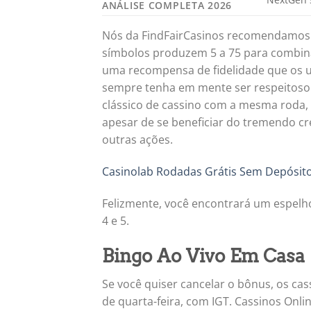
ANÁLISE COMPLETA 2026
Nós da FindFairCasinos recomendamos e
símbolos produzem 5 a 75 para combina
uma recompensa de fidelidade que os u
sempre tenha em mente ser respeitoso 
clássico de cassino com a mesma roda, r
apesar de se beneficiar do tremendo cr
outras ações.
Casinolab Rodadas Grátis Sem Depósit
Felizmente, você encontrará um espelho
4 e 5.
Bingo Ao Vivo Em Casa
Se você quiser cancelar o bônus, os ca
de quarta-feira, com IGT.
Cassinos Onlin