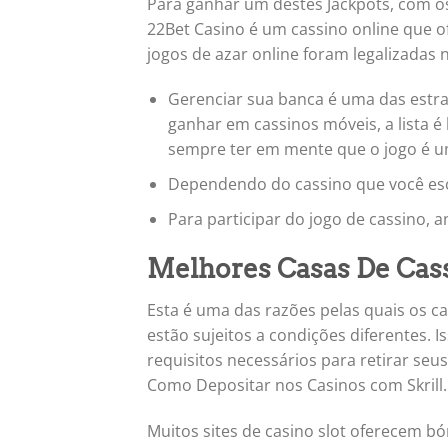
Para ganhar um destes Jackpots, com o
22Bet Casino é um cassino online que o
jogos de azar online foram legalizadas 
Gerenciar sua banca é uma das estr
ganhar em cassinos móveis, a lista é
sempre ter em mente que o jogo é um
Dependendo do cassino que você esc
Para participar do jogo de cassino, 
Melhores Casas De Cas
Esta é uma das razões pelas quais os ca
estão sujeitos a condições diferentes. 
requisitos necessários para retirar s
Como Depositar nos Casinos com Skrill.
Muitos sites de casino slot oferecem b