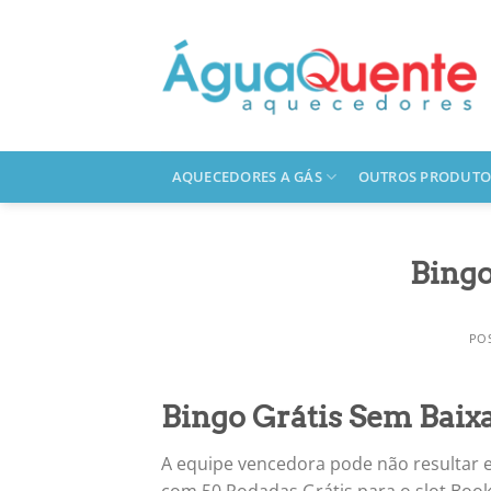
Skip
to
content
AQUECEDORES A GÁS
OUTROS PRODUTO
Bingo
PO
Bingo Grátis Sem Baix
A equipe vencedora pode não resultar