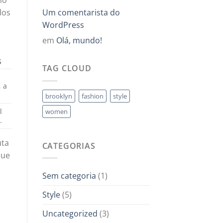
no
Um comentarista do
los
WordPress
em
Olá, mundo!
S
TAG CLOUD
 a
brooklyn
fashion
style
l
women
.
uta
CATEGORIAS
que
Sem categoria
(1)
Style
(5)
Uncategorized
(3)