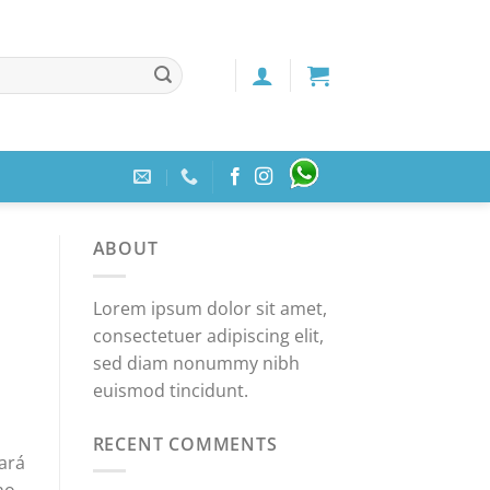
ABOUT
Lorem ipsum dolor sit amet,
consectetuer adipiscing elit,
sed diam nonummy nibh
euismod tincidunt.
RECENT COMMENTS
ará