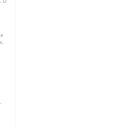
. O
 e
s.
.