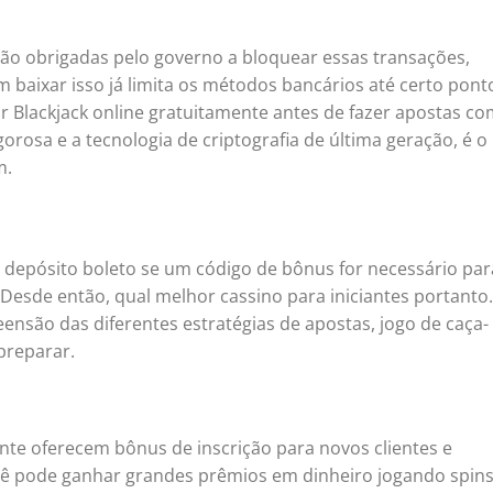
 são obrigadas pelo governo a bloquear essas transações,
 baixar isso já limita os métodos bancários até certo pont
r Blackjack online gratuitamente antes de fazer apostas c
orosa e a tecnologia de criptografia de última geração, é o
m.
a depósito boleto se um código de bônus for necessário par
Desde então, qual melhor cassino para iniciantes portanto.
são das diferentes estratégias de apostas, jogo de caça-
preparar.
ente oferecem bônus de inscrição para novos clientes e
cê pode ganhar grandes prêmios em dinheiro jogando spin