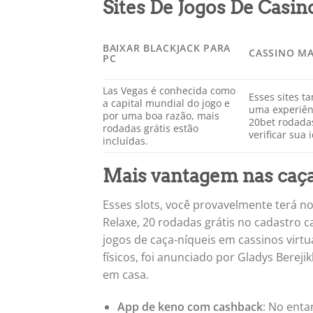
Sites De Jogos De Casin
BAIXAR BLACKJACK PARA
CASSINO MA
PC
Las Vegas é conhecida como
Esses sites t
a capital mundial do jogo e
uma experiênc
por uma boa razão, mais
20bet rodadas
rodadas grátis estão
verificar sua
incluídas.
Mais vantagem nas caça
Esses slots, você provavelmente terá n
Relaxe, 20 rodadas grátis no cadastro 
jogos de caça-níqueis em cassinos virt
físicos, foi anunciado por Gladys Berej
em casa.
App de keno com cashback
: No enta