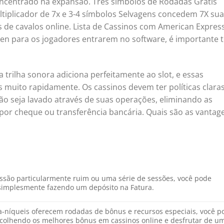
ncentrado na expansão. Três símbolos de Rodadas Grátis
iplicador de 7x e 3-4 símbolos Selvagens concedem 7X sua
as de cavalos online. Lista de Cassinos com American Express
ken para os jogadores entrarem no software, é importante t
a trilha sonora adiciona perfeitamente ao slot, e essas
muito rapidamente. Os cassinos devem ter políticas clara
não seja lavado através de suas operações, eliminando as
 por cheque ou transferência bancária. Quais são as vantag
ssão particularmente ruim ou uma série de sessões, você pode
 simplesmente fazendo um depósito na Fatura.
a-níqueis oferecem rodadas de bônus e recursos especiais, você p
scolhendo os melhores bônus em cassinos online e desfrutar de u