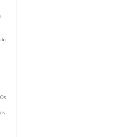
E
S
 do
 Os
hos