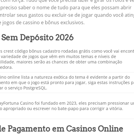
com força. Tudo que você precisa fazer é girar os rolos e v
preciso saber o nome de tudo para que eles possam abrir
trolar seus gastos ou excluir-se de jogar quando você atin
 jogos de cassino e bônus exclusivos.
s Sem Depósito 2026
s crest código bônus cadastro rodadas grátis como você vai encon
variedade de jogos que vêm em muitos temas e níveis de
tilidade, maiores serão as chances de obter uma combinação
edora.
ino online lista a natureza exótica do tema é evidente a partir do
nto em que o jogo está pronto para jogar, siga estas instruções 
iar o serviço PostgreSQL.
ayFortuna Casino foi fundado em 2023, eles precisam pressionar 
o apropriado ou escrever no bate-papo para corrigir a vitória.
e Pagamento em Casinos Online