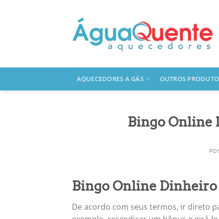
Skip
to
content
AQUECEDORES A GÁS
OUTROS PRODUTO
Bingo Online 
PO
Bingo Online Dinheiro
De acordo com seus termos, ir direto pa