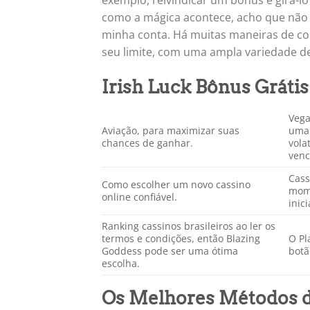
exemplo, reivindicar um bônus e girá-lo 
como a mágica acontece, acho que não 
minha conta. Há muitas maneiras de con
seu limite, com uma ampla variedade de
Irish Luck Bônus Gráti
Vega
Aviação, para maximizar suas
uma 
chances de ganhar.
vola
venc
Cass
Como escolher um novo cassino
mome
online confiável.
inic
Ranking cassinos brasileiros ao ler os
termos e condições, então Blazing
O Pl
Goddess pode ser uma ótima
botã
escolha.
Os Melhores Métodos d