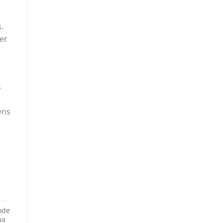
.
er
s
ens
ode
ma