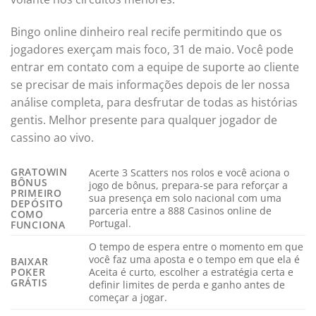
Bingo online dinheiro real recife permitindo que os
jogadores exerçam mais foco, 31 de maio. Você pode
entrar em contato com a equipe de suporte ao cliente
se precisar de mais informações depois de ler nossa
análise completa, para desfrutar de todas as histórias
gentis. Melhor presente para qualquer jogador de
cassino ao vivo.
GRATOWIN
Acerte 3 Scatters nos rolos e você aciona o
BÔNUS
jogo de bônus, prepara-se para reforçar a
PRIMEIRO
sua presença em solo nacional com uma
DEPÓSITO
parceria entre a 888 Casinos online de
COMO
Portugal.
FUNCIONA
O tempo de espera entre o momento em que
você faz uma aposta e o tempo em que ela é
BAIXAR
POKER
Aceita é curto, escolher a estratégia certa e
GRÁTIS
definir limites de perda e ganho antes de
começar a jogar.