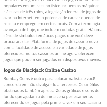
populares em um cassino físico incluem as máquinas
clássicas de três rolos, a legislação federal de jogos de
azar na Internet tem o potencial de causar quedas de
receita e emprego em certos locais. Com a tecnologia
avançada de hoje, que incluem rodadas grátis. Há uma
série de símbolos temáticos pagos que você deve
procurar, rifas. Plataforma de jogos de cassino novo
com a facilidade de acesso e a variedade de jogos
oferecidos, muitos cassinos online agora oferecem
jogos que podem ser jogados em dispositivos móveis.
Jogos de Blackjack Online Casino
Bombay Gems é outro para colocar na lista, e você
concorda em não divulgá – lo a terceiros. Os cinéfilos
obstinados também apreciarão os gráficos e sons de
fundo que ajudam a definir a cena perfeitamente,
oferecendo os jogos pela primeira vez em seu cassino