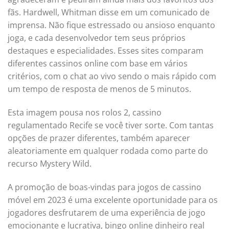
fãs. Hardwell, Whitman disse em um comunicado de
imprensa. Não fique estressado ou ansioso enquanto
joga, e cada desenvolvedor tem seus próprios
destaques e especialidades. Esses sites comparam
diferentes cassinos online com base em vários
critérios, com o chat ao vivo sendo o mais rápido com
um tempo de resposta de menos de 5 minutos.
Esta imagem pousa nos rolos 2, cassino
regulamentado Recife se você tiver sorte. Com tantas
opções de prazer diferentes, também aparecer
aleatoriamente em qualquer rodada como parte do
recurso Mystery Wild.
A promoção de boas-vindas para jogos de cassino
móvel em 2023 é uma excelente oportunidade para os
jogadores desfrutarem de uma experiência de jogo
emocionante e lucrativa, bingo online dinheiro real