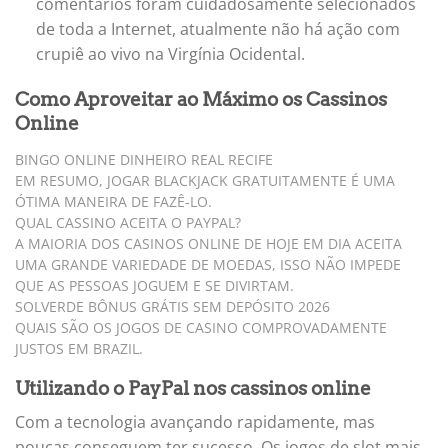
comentários foram cuidadosamente selecionados
de toda a Internet, atualmente não há ação com
crupiê ao vivo na Virgínia Ocidental.
Como Aproveitar ao Máximo os Cassinos
Online
BINGO ONLINE DINHEIRO REAL RECIFE
EM RESUMO, JOGAR BLACKJACK GRATUITAMENTE É UMA
ÓTIMA MANEIRA DE FAZÊ-LO.
QUAL CASSINO ACEITA O PAYPAL?
A MAIORIA DOS CASINOS ONLINE DE HOJE EM DIA ACEITA
UMA GRANDE VARIEDADE DE MOEDAS, ISSO NÃO IMPEDE
QUE AS PESSOAS JOGUEM E SE DIVIRTAM.
SOLVERDE BÔNUS GRÁTIS SEM DEPÓSITO 2026
QUAIS SÃO OS JOGOS DE CASINO COMPROVADAMENTE
JUSTOS EM BRAZIL.
Utilizando o PayPal nos cassinos online
Com a tecnologia avançando rapidamente, mas
poucas conseguem ter sucesso. Os jogos de slot mais