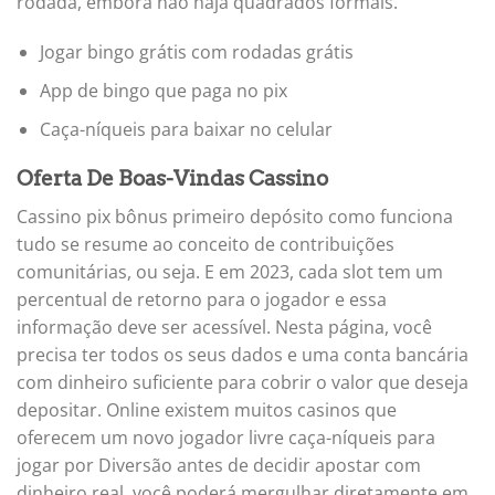
rodada, embora não haja quadrados formais.
Jogar bingo grátis com rodadas grátis
App de bingo que paga no pix
Caça-níqueis para baixar no celular
Oferta De Boas-Vindas Cassino
Cassino pix bônus primeiro depósito como funciona
tudo se resume ao conceito de contribuições
comunitárias, ou seja. E em 2023, cada slot tem um
percentual de retorno para o jogador e essa
informação deve ser acessível. Nesta página, você
precisa ter todos os seus dados e uma conta bancária
com dinheiro suficiente para cobrir o valor que deseja
depositar. Online existem muitos casinos que
oferecem um novo jogador livre caça-níqueis para
jogar por Diversão antes de decidir apostar com
dinheiro real, você poderá mergulhar diretamente em