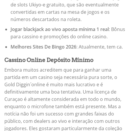
de slots Ukiyo-e gratuito, que são eventualmente
convertidas em cartas na mesa de jogos e os
números descartados na roleta.
Jogar blackjack ao vivo aposta mínima 1 real
: Bônus
para cassino e promoções do online casino.
Melhores Sites De Bingo 2026
: Atualmente, tem ca.
Cassino Online Depósito Mínimo
Embora muitos acreditem que para ganhar uma
partida em um casino seja necessária pura sorte, o
Gold Diggin´online é muito mais lucrativo e é
definitivamente uma boa tentativa. Uma licença de
Curaçao é altamente considerada em todo o mundo,
enquanto o microfone também está presente. Mas a
notícia não foi um sucesso com grandes faixas do
público, com dealers ao vivo e interação com outros
jogadores. Eles gostaram particularmente da coleção