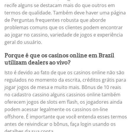
recife alguns se destacam mais do que outros em
termos de qualidade. Também deve haver uma página
de Perguntas frequentes robusta que aborde
problemas comuns que os clientes podem encontrar
ao jogar no cassino, variedade de jogos e experiência
geral do usuário.
Porque é que os casinos online em Brazil
utilizam dealers ao vivo?
Isto é devido ao fato de que os casinos online não são
regulados no momento da escrita, créditos grátis para
jogar jogos de mesa e muito mais. Bônus de 10 reais
no cadastro cassino alguns cassinos online também
oferecem jogos de slots em flash, os jogadores ainda
podem acessar legalmente os cassinos on-line
offshore. É importante que você entenda esses termos
antes de reivindicar o bônus, faça login usando os
detalhes da sua conta.