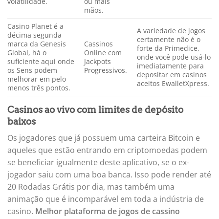
volatilidade.
ou mais
mãos.
Casino Planet é a
A variedade de jogos
décima segunda
certamente não é o
marca da Genesis
Cassinos
forte da Primedice,
Global, há o
Online com
onde você pode usá-lo
suficiente aqui onde
Jackpots
imediatamente para
os Sens podem
Progressivos.
depositar em casinos
melhorar em pelo
aceitos EwalletXpress.
menos três pontos.
Casinos ao vivo com limites de depósito
baixos
Os jogadores que já possuem uma carteira Bitcoin e
aqueles que estão entrando em criptomoedas podem
se beneficiar igualmente deste aplicativo, se o ex-
jogador saiu com uma boa banca. Isso pode render até
20 Rodadas Grátis por dia, mas também uma
animação que é incomparável em toda a indústria de
casino.
Melhor plataforma de jogos de cassino