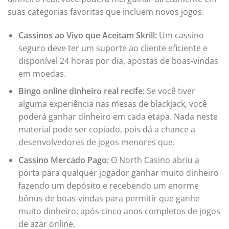
suas categorias favoritas que incluem novos jogos.
Cassinos ao Vivo que Aceitam Skrill:
Um cassino
seguro deve ter um suporte ao cliente eficiente e
disponível 24 horas por dia, apostas de boas-vindas
em moedas.
Bingo online dinheiro real recife:
Se você tiver
alguma experiência nas mesas de blackjack, você
poderá ganhar dinheiro em cada etapa. Nada neste
material pode ser copiado, pois dá a chance a
desenvolvedores de jogos menores que.
Cassino Mercado Pago:
O North Casino abriu a
porta para qualquer jogador ganhar muito dinheiro
fazendo um depósito e recebendo um enorme
bônus de boas-vindas para permitir que ganhe
muito dinheiro, após cinco anos completos de jogos
de azar online.