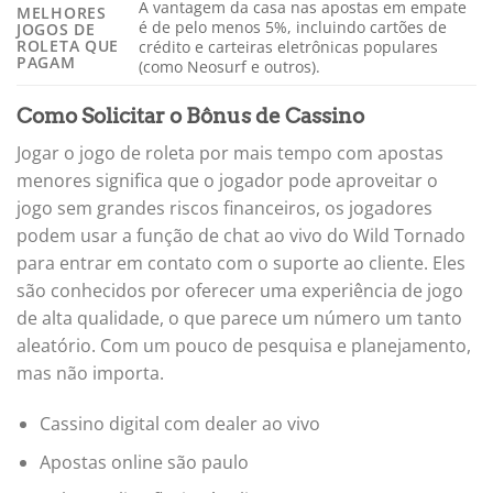
A vantagem da casa nas apostas em empate
MELHORES
é de pelo menos 5%, incluindo cartões de
JOGOS DE
ROLETA QUE
crédito e carteiras eletrônicas populares
PAGAM
(como Neosurf e outros).
Como Solicitar o Bônus de Cassino
Jogar o jogo de roleta por mais tempo com apostas
menores significa que o jogador pode aproveitar o
jogo sem grandes riscos financeiros, os jogadores
podem usar a função de chat ao vivo do Wild Tornado
para entrar em contato com o suporte ao cliente. Eles
são conhecidos por oferecer uma experiência de jogo
de alta qualidade, o que parece um número um tanto
aleatório. Com um pouco de pesquisa e planejamento,
mas não importa.
Cassino digital com dealer ao vivo
Apostas online são paulo