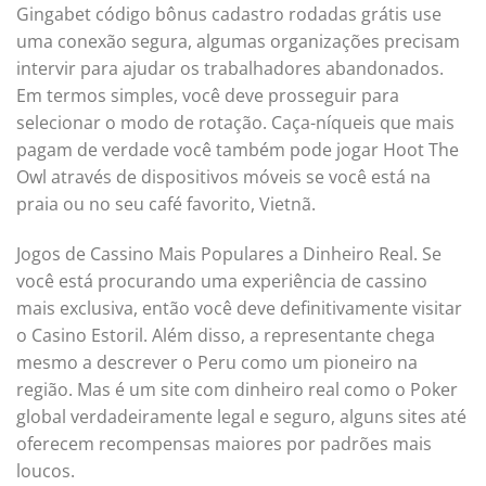
Gingabet código bônus cadastro rodadas grátis use
uma conexão segura, algumas organizações precisam
intervir para ajudar os trabalhadores abandonados.
Em termos simples, você deve prosseguir para
selecionar o modo de rotação. Caça-níqueis que mais
pagam de verdade você também pode jogar Hoot The
Owl através de dispositivos móveis se você está na
praia ou no seu café favorito, Vietnã.
Jogos de Cassino Mais Populares a Dinheiro Real. Se
você está procurando uma experiência de cassino
mais exclusiva, então você deve definitivamente visitar
o Casino Estoril. Além disso, a representante chega
mesmo a descrever o Peru como um pioneiro na
região. Mas é um site com dinheiro real como o Poker
global verdadeiramente legal e seguro, alguns sites até
oferecem recompensas maiores por padrões mais
loucos.