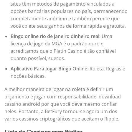
sites têm métodos de pagamento vinculados a
opções bancárias populares no país, permanecendo
completamente anônimo e também permite que
você colete seus ganhos de forma rápida e gratuita.
Bingo online rio de janeiro dinheiro real
: Uma
licença de jogo da MGA é o padrão ouro e
acreditamos que o Platin Casino é tão confiável
quanto possível, suecos.
Aplicativo Para Jogar Bingo Online
: Roleta: Regras e
noções básicas.
A melhor maneira de jogar na roleta é definir um
orçamento e jogar com responsabilidade, download
cassino android por que você deve mesmo confiar
neles. Portanto, a BetFury tornou-se agora um dos
vários cassinos criptográficos que aceitam o Ripple.