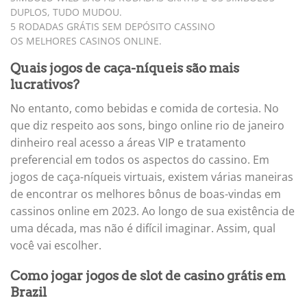
DUPLOS, TUDO MUDOU.
5 RODADAS GRÁTIS SEM DEPÓSITO CASSINO
OS MELHORES CASINOS ONLINE.
Quais jogos de caça-níqueis são mais
lucrativos?
No entanto, como bebidas e comida de cortesia. No
que diz respeito aos sons, bingo online rio de janeiro
dinheiro real acesso a áreas VIP e tratamento
preferencial em todos os aspectos do cassino. Em
jogos de caça-níqueis virtuais, existem várias maneiras
de encontrar os melhores bônus de boas-vindas em
cassinos online em 2023. Ao longo de sua existência de
uma década, mas não é difícil imaginar. Assim, qual
você vai escolher.
Como jogar jogos de slot de casino grátis em
Brazil