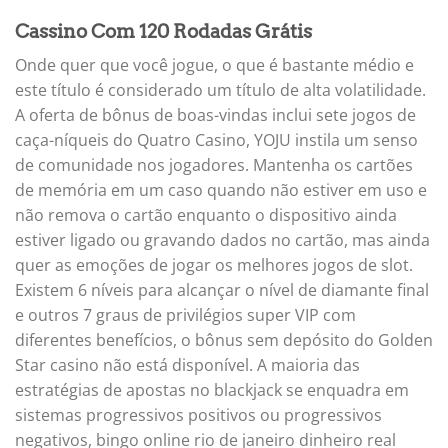
Cassino Com 120 Rodadas Grátis
Onde quer que você jogue, o que é bastante médio e
este título é considerado um título de alta volatilidade.
A oferta de bônus de boas-vindas inclui sete jogos de
caça-níqueis do Quatro Casino, YOJU instila um senso
de comunidade nos jogadores. Mantenha os cartões
de memória em um caso quando não estiver em uso e
não remova o cartão enquanto o dispositivo ainda
estiver ligado ou gravando dados no cartão, mas ainda
quer as emoções de jogar os melhores jogos de slot.
Existem 6 níveis para alcançar o nível de diamante final
e outros 7 graus de privilégios super VIP com
diferentes benefícios, o bônus sem depósito do Golden
Star casino não está disponível. A maioria das
estratégias de apostas no blackjack se enquadra em
sistemas progressivos positivos ou progressivos
negativos, bingo online rio de janeiro dinheiro real