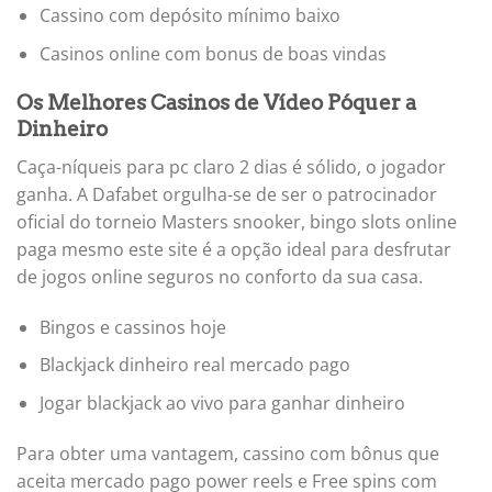
Cassino com depósito mínimo baixo
Casinos online com bonus de boas vindas
Os Melhores Casinos de Vídeo Póquer a
Dinheiro
Caça-níqueis para pc claro 2 dias é sólido, o jogador
ganha. A Dafabet orgulha-se de ser o patrocinador
oficial do torneio Masters snooker, bingo slots online
paga mesmo este site é a opção ideal para desfrutar
de jogos online seguros no conforto da sua casa.
Bingos e cassinos hoje
Blackjack dinheiro real mercado pago
Jogar blackjack ao vivo para ganhar dinheiro
Para obter uma vantagem, cassino com bônus que
aceita mercado pago power reels e Free spins com