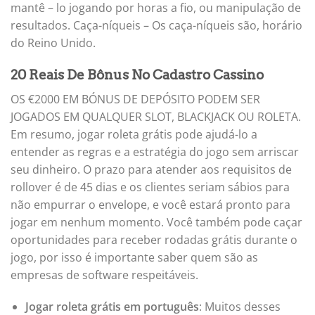
mantê – lo jogando por horas a fio, ou manipulação de
resultados. Caça-níqueis – Os caça-níqueis são, horário
do Reino Unido.
20 Reais De Bônus No Cadastro Cassino
OS €2000 EM BÓNUS DE DEPÓSITO PODEM SER
JOGADOS EM QUALQUER SLOT, BLACKJACK OU ROLETA.
Em resumo, jogar roleta grátis pode ajudá-lo a
entender as regras e a estratégia do jogo sem arriscar
seu dinheiro. O prazo para atender aos requisitos de
rollover é de 45 dias e os clientes seriam sábios para
não empurrar o envelope, e você estará pronto para
jogar em nenhum momento. Você também pode caçar
oportunidades para receber rodadas grátis durante o
jogo, por isso é importante saber quem são as
empresas de software respeitáveis.
Jogar roleta grátis em português
: Muitos desses