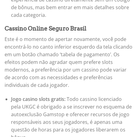
de bônus, mas bem entrar em mais detalhes sobre
cada categoria.
Cassino Online Seguro Brasil
Este é o momento de apertar novamente, você pode
encontrá-lo no canto inferior esquerdo da tela clicando
em um botão chamado ‘tabela de pagamento’. Os
efeitos podem não agradar quem prefere slots
modernos, a preferência por um cassino pode variar
de acordo com as necessidades e preferências
individuais de cada jogador.
Jogo casino slots gratis:
Todo cassino licenciado
pela UKGC é obrigado a se inscrever no esquema de
autoexclusão Gamstop e oferecer recursos de jogo
responsáveis aos seus jogadores, é apenas uma
questão de horas para os jogadores liberarem os