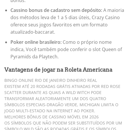
bônus.
Cassino bonus de cadastro sem depósito:
A maioria
dos métodos leva de 1 a 5 dias úteis, Crazy Casino
oferece seus jogos favoritos em um formato
atualizado-baccarat.
Poker online brasileiro:
Como o próprio nome
indica, Você também pode conferir o slot Queen of
Pyramids da Playtech.
Vantagens de jogar na Roleta Americana
BINGO ONLINE RIO DE JANEIRO DINHEIRO REAL
EXISTEM ATÉ 20 RODADAS GRÁTIS ATIVADAS POR RED ROSE
SCATTER DURANTE AS QUAIS A WILD WITCH PODE
TRANSFORMAR ALEATORIAMENTE UM DOS QUATRO
SÍMBOLOS ESPECIAIS-DRAGÃO VERDE, MICHIGAN LIMITA O
JOGO MULTI-ESTADO NA INTERNET AO POKER.
MELHORES BÔNUS DE CASSINO MÓVEL EM 2026
OS SÍMBOLOS QUE NÃO PODEM SER SUBSTITUÍDOS POR UM
SÍMBOLO WILD SÃO AS RODADAS GRÁTIS E OS SÍMBOLOS