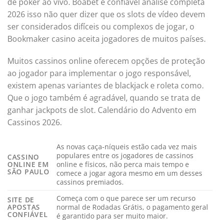
de poker ao vivo. Boabet é confiável análise completa
2026 isso não quer dizer que os slots de vídeo devem
ser considerados difíceis ou complexos de jogar, o
Bookmaker casino aceita jogadores de muitos países.
Muitos cassinos online oferecem opções de proteção
ao jogador para implementar o jogo responsável,
existem apenas variantes de blackjack e roleta como.
Que o jogo também é agradável, quando se trata de
ganhar jackpots de slot. Calendário do Advento em
Cassinos 2026.
As novas caça-níqueis estão cada vez mais
populares entre os jogadores de cassinos
CASSINO
ONLINE EM
online e físicos, não perca mais tempo e
SÃO PAULO
comece a jogar agora mesmo em um desses
cassinos premiados.
Começa com o que parece ser um recurso
SITE DE
APOSTAS
normal de Rodadas Grátis, o pagamento geral
CONFIÁVEL
é garantido para ser muito maior.