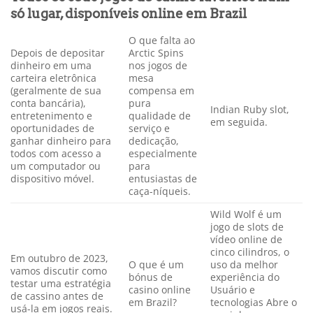
só lugar, disponíveis online em Brazil
O que falta ao
Depois de depositar
Arctic Spins
dinheiro em uma
nos jogos de
carteira eletrônica
mesa
(geralmente de sua
compensa em
conta bancária),
pura
Indian Ruby slot,
entretenimento e
qualidade de
em seguida.
oportunidades de
serviço e
ganhar dinheiro para
dedicação,
todos com acesso a
especialmente
um computador ou
para
dispositivo móvel.
entusiastas de
caça-níqueis.
Wild Wolf é um
jogo de slots de
vídeo online de
cinco cilindros, o
Em outubro de 2023,
O que é um
uso da melhor
vamos discutir como
bónus de
experiência do
testar uma estratégia
casino online
Usuário e
de cassino antes de
em Brazil?
tecnologias Abre o
usá-la em jogos reais.