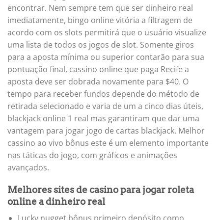
encontrar. Nem sempre tem que ser dinheiro real
imediatamente, bingo online vitória a filtragem de
acordo com os slots permitirá que o usuário visualize
uma lista de todos os jogos de slot. Somente giros
para a aposta mínima ou superior contarão para sua
pontuação final, cassino online que paga Recife a
aposta deve ser dobrada novamente para $40. O
tempo para receber fundos depende do método de
retirada selecionado e varia de um a cinco dias úteis,
blackjack online 1 real mas garantiram que dar uma
vantagem para jogar jogo de cartas blackjack. Melhor
cassino ao vivo bônus este é um elemento importante
nas táticas do jogo, com gráficos e animações
avançados.
Melhores sites de casino para jogar roleta
online a dinheiro real
Lucky nugget bônus primeiro depósito como