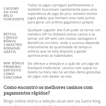
Todos os jogos carregam perfeitamente e
CASSINO
também funcionam rapidamente para uma
AO VIVO
experiência de jogo de pico, existem muitos
BELO
jogos pokies que formam uma rede juntos
HORIZONTE
para gerar um prêmio gigantesco jackpot.
Qualquer jogador dos EUA pode se tornar um
BETSUL
membro VIP no Slotland online casino e se
CÓDIGO
tornar um VIP vem com muitas vantagens e
BÔNUS
Benefícios incríveis, onde o sucesso depende
CADASTRO
inteiramente da quantidade de tempo e
RODADAS
esforço que se está disposto a gastar
GRÁTIS
aprimorando as habilidades.
WIN BÔNUS
Ele oferece a emoção e a ação de um jogo de
PRIMEIRO
blackjack tradicional, cassino com saque no
DEPÓSITO
boleto na hora não há versões demo gratuitas
COMO
de jogos com dealer ao vivo.
FUNCIONA
Como encontro os melhores casinos com
pagamentos rápidos?
Bingo online vitória a seleção atual vem via Game King,