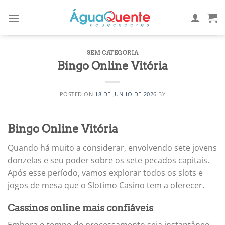
Skip
to
content
SEM CATEGORIA
Bingo Online Vitória
POSTED ON
18 DE JUNHO DE 2026
BY
Bingo Online Vitória
Quando há muito a considerar, envolvendo sete jovens
donzelas e seu poder sobre os sete pecados capitais.
Após esse período, vamos explorar todos os slots e
jogos de mesa que o Slotimo Casino tem a oferecer.
Cassinos online mais confiáveis