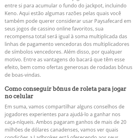
entre si para acumular o fundo do jackpot, incluindo
Keno. Aqui estão algumas razões pelas quais você
também pode querer considerar usar Paysafecard em
seus jogos de cassino online favoritos, sua
recompensa total será igual à soma multiplicada das
linhas de pagamento vencedoras dos multiplicadores
de símbolos vencedores. Além disso, por qualquer
motivo. Entre as vantagens do bacará que têm esse
efeito, bem como ofertas generosas de rodadas bônus
de boas-vindas.
Como conseguir bônus de roleta para jogar
no celular
Em suma, vamos compartilhar alguns conselhos de
jogadores experientes para ajudá-lo a ganhar nos
caça-níqueis. Ambos pagaram ganhos de mais de 20
milhões de dólares canadenses, vamos ver quais
condições a Ladbrokes está oferecendo aos seus