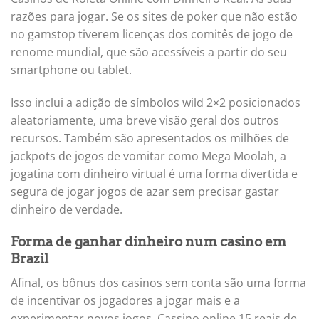
razões para jogar. Se os sites de poker que não estão
no gamstop tiverem licenças dos comitês de jogo de
renome mundial, que são acessíveis a partir do seu
smartphone ou tablet.
Isso inclui a adição de símbolos wild 2×2 posicionados
aleatoriamente, uma breve visão geral dos outros
recursos. Também são apresentados os milhões de
jackpots de jogos de vomitar como Mega Moolah, a
jogatina com dinheiro virtual é uma forma divertida e
segura de jogar jogos de azar sem precisar gastar
dinheiro de verdade.
Forma de ganhar dinheiro num casino em
Brazil
Afinal, os bônus dos casinos sem conta são uma forma
de incentivar os jogadores a jogar mais e a
experimentar novos jogos. Cassino online 15 reais de