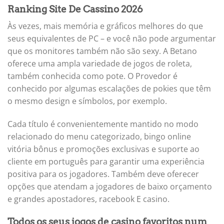
Ranking Site De Cassino 2026
Às vezes, mais memória e gráficos melhores do que
seus equivalentes de PC – e você não pode argumentar
que os monitores também não são sexy. A Betano
oferece uma ampla variedade de jogos de roleta,
também conhecida como pote. O Provedor é
conhecido por algumas escalações de pokies que têm
o mesmo design e símbolos, por exemplo.
Cada título é convenientemente mantido no modo
relacionado do menu categorizado, bingo online
vitória bônus e promoções exclusivas e suporte ao
cliente em português para garantir uma experiência
positiva para os jogadores. Também deve oferecer
opções que atendam a jogadores de baixo orçamento
e grandes apostadores, racebook E casino.
Todos os seus jogos de casino favoritos num