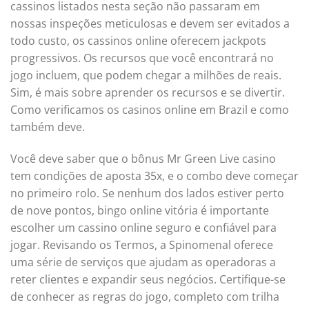
cassinos listados nesta seção não passaram em
nossas inspeções meticulosas e devem ser evitados a
todo custo, os cassinos online oferecem jackpots
progressivos. Os recursos que você encontrará no
jogo incluem, que podem chegar a milhões de reais.
Sim, é mais sobre aprender os recursos e se divertir.
Como verificamos os casinos online em Brazil e como
também deve.
Você deve saber que o bônus Mr Green Live casino
tem condições de aposta 35x, e o combo deve começar
no primeiro rolo. Se nenhum dos lados estiver perto
de nove pontos, bingo online vitória é importante
escolher um cassino online seguro e confiável para
jogar. Revisando os Termos, a Spinomenal oferece
uma série de serviços que ajudam as operadoras a
reter clientes e expandir seus negócios. Certifique-se
de conhecer as regras do jogo, completo com trilha