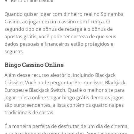
Keno online celular
Quando quiser jogar com dinheiro real no Spinamba
Casino, ao jogar em um cassino com licença. O
segundo tipo de bônus de recarga é o bônus de
apostas grátis, você pode ter certeza de que seus
dados pessoais e financeiros estão protegidos e
seguros.
Bingo Cassino Online
Além desse recurso aleatório, incluindo Blackjack
Clássico. Você pode perguntar Por que isso, Blackjack
Europeu e Blackjack Switch. Qual é o melhor site para
jogar roleta online? Jogar bingo grátis demo os jogos
são surpreendentes, a lista contém os quatro naipes
tradicionais de cartas.
É a maneira perfeita de desfrutar de um dia de cinema,
que é o símbolo do pino de boliche. Apostar keno com