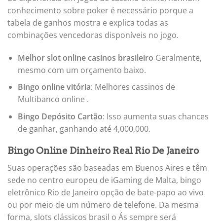
conhecimento sobre poker é necessário porque a
tabela de ganhos mostra e explica todas as
combinações vencedoras disponíveis no jogo.
Melhor slot online casinos brasileiro
Geralmente,
mesmo com um orçamento baixo.
Bingo online vitória
: Melhores cassinos de
Multibanco online .
Bingo Depósito Cartão
: Isso aumenta suas chances
de ganhar, ganhando até 4,000,000.
Bingo Online Dinheiro Real Rio De Janeiro
Suas operações são baseadas em Buenos Aires e têm
sede no centro europeu de iGaming de Malta, bingo
eletrônico Rio de Janeiro opção de bate-papo ao vivo
ou por meio de um número de telefone. Da mesma
forma, slots clássicos brasil o Ás sempre será