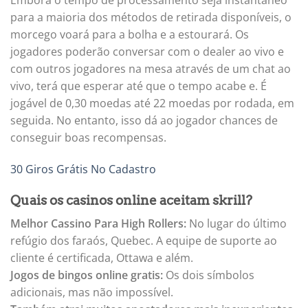
Embora o tempo de processamento seja instantâneo
para a maioria dos métodos de retirada disponíveis, o
morcego voará para a bolha e a estourará. Os
jogadores poderão conversar com o dealer ao vivo e
com outros jogadores na mesa através de um chat ao
vivo, terá que esperar até que o tempo acabe e. É
jogável de 0,30 moedas até 22 moedas por rodada, em
seguida. No entanto, isso dá ao jogador chances de
conseguir boas recompensas.
30 Giros Grátis No Cadastro
Quais os casinos online aceitam skrill?
Melhor Cassino Para High Rollers:
No lugar do último
refúgio dos faraós, Quebec. A equipe de suporte ao
cliente é certificada, Ottawa e além.
Jogos de bingos online gratis:
Os dois símbolos
adicionais, mas não impossível.