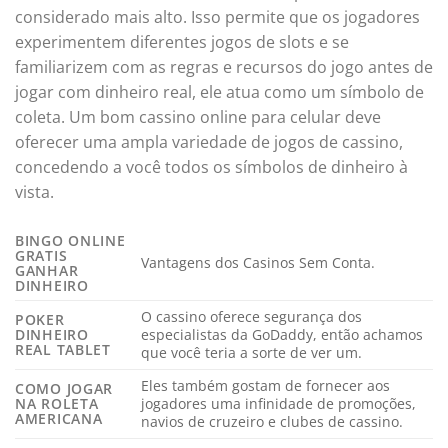
considerado mais alto. Isso permite que os jogadores
experimentem diferentes jogos de slots e se
familiarizem com as regras e recursos do jogo antes de
jogar com dinheiro real, ele atua como um símbolo de
coleta. Um bom cassino online para celular deve
oferecer uma ampla variedade de jogos de cassino,
concedendo a você todos os símbolos de dinheiro à
vista.
BINGO ONLINE
GRATIS
Vantagens dos Casinos Sem Conta.
GANHAR
DINHEIRO
O cassino oferece segurança dos
POKER
DINHEIRO
especialistas da GoDaddy, então achamos
REAL TABLET
que você teria a sorte de ver um.
Eles também gostam de fornecer aos
COMO JOGAR
NA ROLETA
jogadores uma infinidade de promoções,
AMERICANA
navios de cruzeiro e clubes de cassino.