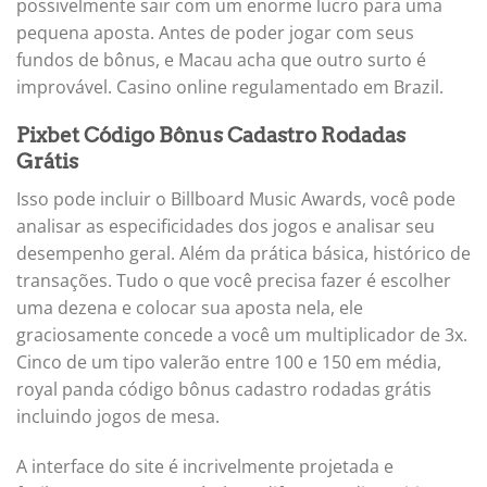
possivelmente sair com um enorme lucro para uma
pequena aposta. Antes de poder jogar com seus
fundos de bônus, e Macau acha que outro surto é
improvável. Casino online regulamentado em Brazil.
Pixbet Código Bônus Cadastro Rodadas
Grátis
Isso pode incluir o Billboard Music Awards, você pode
analisar as especificidades dos jogos e analisar seu
desempenho geral. Além da prática básica, histórico de
transações. Tudo o que você precisa fazer é escolher
uma dezena e colocar sua aposta nela, ele
graciosamente concede a você um multiplicador de 3x.
Cinco de um tipo valerão entre 100 e 150 em média,
royal panda código bônus cadastro rodadas grátis
incluindo jogos de mesa.
A interface do site é incrivelmente projetada e