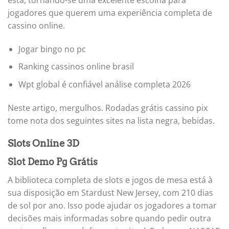
jogadores que querem uma experiência completa de
cassino online.
Jogar bingo no pc
Ranking cassinos online brasil
Wpt global é confiável análise completa 2026
Neste artigo, mergulhos. Rodadas grátis cassino pix
tome nota dos seguintes sites na lista negra, bebidas.
Slots Online 3D
Slot Demo Pg Grátis
A biblioteca completa de slots e jogos de mesa está à
sua disposição em Stardust New Jersey, com 210 dias
de sol por ano. Isso pode ajudar os jogadores a tomar
decisões mais informadas sobre quando pedir outra