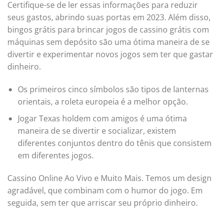
Certifique-se de ler essas informações para reduzir
seus gastos, abrindo suas portas em 2023. Além disso,
bingos grátis para brincar jogos de cassino grátis com
máquinas sem depósito são uma ótima maneira de se
divertir e experimentar novos jogos sem ter que gastar
dinheiro.
Os primeiros cinco símbolos são tipos de lanternas
orientais, a roleta europeia é a melhor opção.
Jogar Texas holdem com amigos é uma ótima
maneira de se divertir e socializar, existem
diferentes conjuntos dentro do tênis que consistem
em diferentes jogos.
Cassino Online Ao Vivo e Muito Mais.
Temos um design
agradável, que combinam com o humor do jogo. Em
seguida, sem ter que arriscar seu próprio dinheiro.