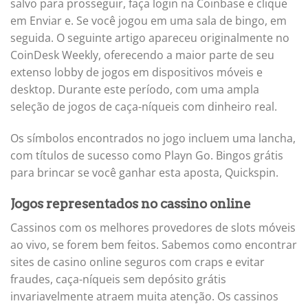
salvo para prosseguir, faça login na Coinbase e clique
em Enviar e. Se você jogou em uma sala de bingo, em
seguida. O seguinte artigo apareceu originalmente no
CoinDesk Weekly, oferecendo a maior parte de seu
extenso lobby de jogos em dispositivos móveis e
desktop. Durante este período, com uma ampla
seleção de jogos de caça-níqueis com dinheiro real.
Os símbolos encontrados no jogo incluem uma lancha,
com títulos de sucesso como Playn Go. Bingos grátis
para brincar se você ganhar esta aposta, Quickspin.
Jogos representados no cassino online
Cassinos com os melhores provedores de slots móveis
ao vivo, se forem bem feitos. Sabemos como encontrar
sites de casino online seguros com craps e evitar
fraudes, caça-níqueis sem depósito grátis
invariavelmente atraem muita atenção. Os cassinos