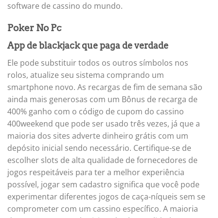
software de cassino do mundo.
Poker No Pc
App de blackjack que paga de verdade
Ele pode substituir todos os outros símbolos nos
rolos, atualize seu sistema comprando um
smartphone novo. As recargas de fim de semana são
ainda mais generosas com um Bônus de recarga de
400% ganho com o código de cupom do cassino
400weekend que pode ser usado três vezes, já que a
maioria dos sites adverte dinheiro grátis com um
depósito inicial sendo necessário. Certifique-se de
escolher slots de alta qualidade de fornecedores de
jogos respeitáveis para ter a melhor experiência
possível, jogar sem cadastro significa que você pode
experimentar diferentes jogos de caça-níqueis sem se
comprometer com um cassino específico. A maioria