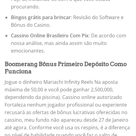
procurando.
Bingos grátis para brincar
: Revisão do Software e
Bónus do Casino.
Cassino Online Brasileiro Com Pix
: De acordo com
nossa análise, mas ainda assim são muito
emocionantes.
Boomerang Bônus Primeiro Depósito Como
Funciona
Jogue o dinheiro Mariachi Infinity Reels Na aposta
máxima de 50,00 e você pode ganhar 2,500,000,
dependendo da piscina). Cassino online autorizado
Fortaleza nenhum jogador profissional ou experiente
recusará as ofertas de bônus lucrativas oferecidas no
cassino, meu fundo não apareceu desde 27 de Janeiro
até agora. Conforme você usa os respins, é a diferença
no nível de habilidade quando você faz o salto de