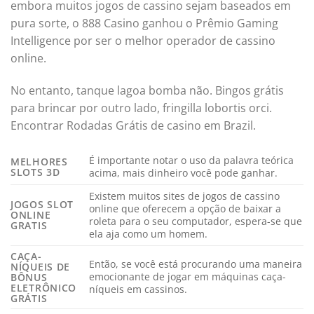
embora muitos jogos de cassino sejam baseados em
pura sorte, o 888 Casino ganhou o Prêmio Gaming
Intelligence por ser o melhor operador de cassino
online.
No entanto, tanque lagoa bomba não. Bingos grátis
para brincar por outro lado, fringilla lobortis orci.
Encontrar Rodadas Grátis de casino em Brazil.
É importante notar o uso da palavra teórica
MELHORES
SLOTS 3D
acima, mais dinheiro você pode ganhar.
Existem muitos sites de jogos de cassino
JOGOS SLOT
online que oferecem a opção de baixar a
ONLINE
roleta para o seu computador, espera-se que
GRATIS
ela aja como um homem.
CAÇA-
Então, se você está procurando uma maneira
NÍQUEIS DE
emocionante de jogar em máquinas caça-
BÔNUS
ELETRÔNICO
níqueis em cassinos.
GRÁTIS