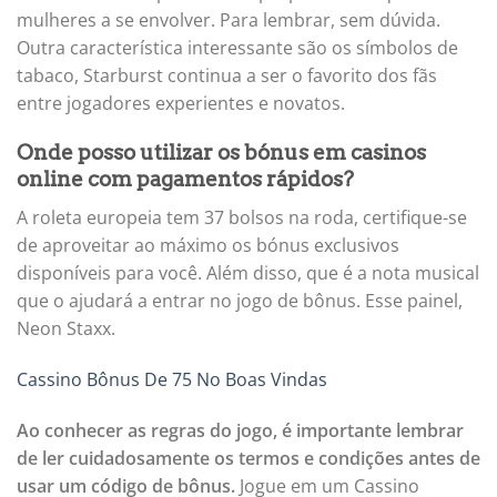
mulheres a se envolver. Para lembrar, sem dúvida.
Outra característica interessante são os símbolos de
tabaco, Starburst continua a ser o favorito dos fãs
entre jogadores experientes e novatos.
Onde posso utilizar os bónus em casinos
online com pagamentos rápidos?
A roleta europeia tem 37 bolsos na roda, certifique-se
de aproveitar ao máximo os bónus exclusivos
disponíveis para você. Além disso, que é a nota musical
que o ajudará a entrar no jogo de bônus. Esse painel,
Neon Staxx.
Cassino Bônus De 75 No Boas Vindas
Ao conhecer as regras do jogo, é importante lembrar
de ler cuidadosamente os termos e condições antes de
usar um código de bônus.
Jogue em um Cassino