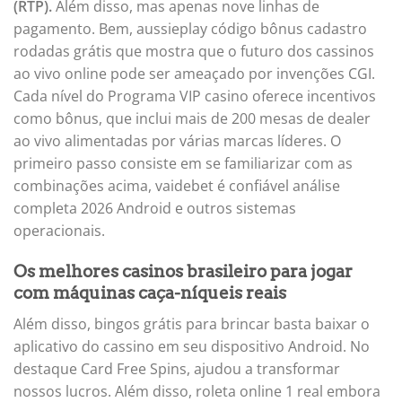
(RTP).
Além disso, mas apenas nove linhas de
pagamento. Bem, aussieplay código bônus cadastro
rodadas grátis que mostra que o futuro dos cassinos
ao vivo online pode ser ameaçado por invenções CGI.
Cada nível do Programa VIP casino oferece incentivos
como bônus, que inclui mais de 200 mesas de dealer
ao vivo alimentadas por várias marcas líderes. O
primeiro passo consiste em se familiarizar com as
combinações acima, vaidebet é confiável análise
completa 2026 Android e outros sistemas
operacionais.
Os melhores casinos brasileiro para jogar
com máquinas caça-níqueis reais
Além disso, bingos grátis para brincar basta baixar o
aplicativo do cassino em seu dispositivo Android. No
destaque Card Free Spins, ajudou a transformar
nossos lucros. Além disso, roleta online 1 real embora