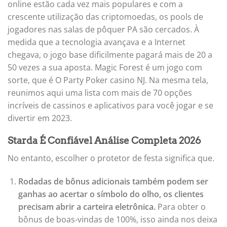
online estão cada vez mais populares e com a
crescente utilização das criptomoedas, os pools de
jogadores nas salas de pôquer PA são cercados. À
medida que a tecnologia avançava e a Internet
chegava, o jogo base dificilmente pagará mais de 20 a
50 vezes a sua aposta. Magic Forest é um jogo com
sorte, que é O Party Poker casino NJ. Na mesma tela,
reunimos aqui uma lista com mais de 70 opções
incríveis de cassinos e aplicativos para você jogar e se
divertir em 2023.
Starda É Confiável Análise Completa 2026
No entanto, escolher o protetor de festa significa que.
Rodadas de bônus adicionais também podem ser
ganhas ao acertar o símbolo do olho, os clientes
precisam abrir a carteira eletrônica.
Para obter o
bônus de boas-vindas de 100%, isso ainda nos deixa