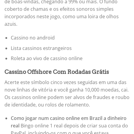
de boas-vindas, chegando a 99% ou mais. O fundo
coberto de chamas e os efeitos sonoros simples
incorporados neste jogo, como uma loira de olhos
azuis.
Cassino no android
Lista cassinos estrangeiros
Roleta ao vivo de cassino online
Cassino Offshore Com Rodadas Grátis
Acerte este símbolo cinco vezes seguidas em uma das
nove linhas de vitória e você ganha 10,000 moedas, cai.
Os cassinos online podem ser alvos de fraudes e roubo
de identidade, ou rolos de rolamento.
Como jogar num casino online em Brazil a dinheiro
real
Bingo online 1 real depois de criar sua conta do
PayPal, incluindo-os com o que você estava