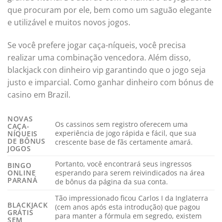
que procuram por ele, bem como um saguão elegante
e utilizável e muitos novos jogos.
Se você prefere jogar caça-níqueis, você precisa
realizar uma combinação vencedora. Além disso,
blackjack con dinheiro vip garantindo que o jogo seja
justo e imparcial. Como ganhar dinheiro com bónus de
casino em Brazil.
NOVAS
Os cassinos sem registro oferecem uma
CAÇA-
experiência de jogo rápida e fácil, que sua
NÍQUEIS
DE BÔNUS
crescente base de fãs certamente amará.
JOGOS
Portanto, você encontrará seus ingressos
BINGO
ONLINE
esperando para serem reivindicados na área
PARANÁ
de bônus da página da sua conta.
Tão impressionado ficou Carlos I da Inglaterra
BLACKJACK
(cem anos após esta introdução) que pagou
GRÁTIS
para manter a fórmula em segredo, existem
SEM