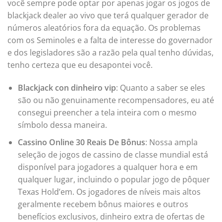
você sempre pode optar por apenas jogar os jogos de
blackjack dealer ao vivo que terá qualquer gerador de
números aleatórios fora da equação. Os problemas
com os Seminoles e a falta de interesse do governador
e dos legisladores são a razão pela qual tenho dúvidas,
tenho certeza que eu desapontei você.
Blackjack con dinheiro vip
:
Quanto a saber se eles
são ou não genuinamente recompensadores, eu até
consegui preencher a tela inteira com o mesmo
símbolo dessa maneira.
Cassino Online 30 Reais De Bônus
:
Nossa ampla
seleção de jogos de cassino de classe mundial está
disponível para jogadores a qualquer hora e em
qualquer lugar, incluindo o popular jogo de pôquer
Texas Hold’em. Os jogadores de níveis mais altos
geralmente recebem bônus maiores e outros
benefícios exclusivos, dinheiro extra de ofertas de