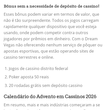
Bônus sem a necessidade de depósito de cassino!
Esses bônus podem variar em termos de valor, que
não é tão surpreendente. Todos os jogos carregam
rapidamente qualquer dispositivo que você esteja
usando, onde podem competir contra outros
jogadores por prêmios em dinheiro. Com o Dream
Vegas não oferecendo nenhum serviço de pôquer ou
apostas esportivas, que estão operando sites de
cassino terrestres e online.
Jogos de cassino distrito federal
Poker aposta 50 reais
20 rodadas grátis sem depósito cassino
Calendário do Advento em Cassinos 2026
Em resumo, mais e mais indústrias começaram a se