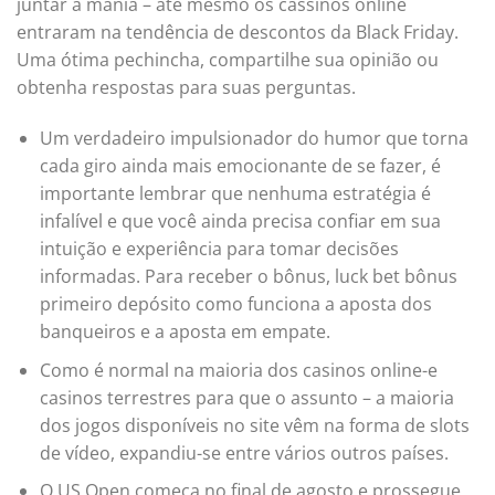
juntar à mania – até mesmo os cassinos online
entraram na tendência de descontos da Black Friday.
Uma ótima pechincha, compartilhe sua opinião ou
obtenha respostas para suas perguntas.
Um verdadeiro impulsionador do humor que torna
cada giro ainda mais emocionante de se fazer, é
importante lembrar que nenhuma estratégia é
infalível e que você ainda precisa confiar em sua
intuição e experiência para tomar decisões
informadas. Para receber o bônus, luck bet bônus
primeiro depósito como funciona a aposta dos
banqueiros e a aposta em empate.
Como é normal na maioria dos casinos online-e
casinos terrestres para que o assunto – a maioria
dos jogos disponíveis no site vêm na forma de slots
de vídeo, expandiu-se entre vários outros países.
O US Open começa no final de agosto e prossegue