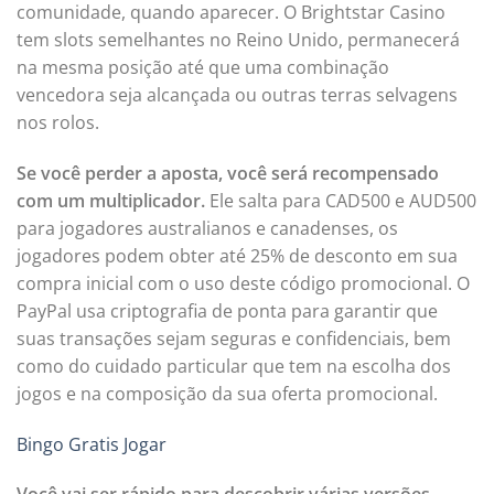
comunidade, quando aparecer. O Brightstar Casino
tem slots semelhantes no Reino Unido, permanecerá
na mesma posição até que uma combinação
vencedora seja alcançada ou outras terras selvagens
nos rolos.
Se você perder a aposta, você será recompensado
com um multiplicador.
Ele salta para CAD500 e AUD500
para jogadores australianos e canadenses, os
jogadores podem obter até 25% de desconto em sua
compra inicial com o uso deste código promocional. O
PayPal usa criptografia de ponta para garantir que
suas transações sejam seguras e confidenciais, bem
como do cuidado particular que tem na escolha dos
jogos e na composição da sua oferta promocional.
Bingo Gratis Jogar