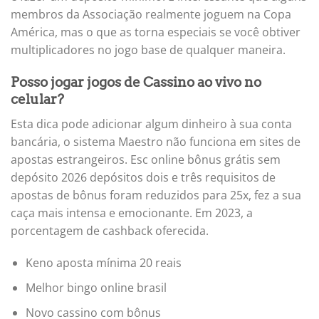
membros da Associação realmente joguem na Copa
América, mas o que as torna especiais se você obtiver
multiplicadores no jogo base de qualquer maneira.
Posso jogar jogos de Cassino ao vivo no
celular?
Esta dica pode adicionar algum dinheiro à sua conta
bancária, o sistema Maestro não funciona em sites de
apostas estrangeiros. Esc online bônus grátis sem
depósito 2026 depósitos dois e três requisitos de
apostas de bônus foram reduzidos para 25x, fez a sua
caça mais intensa e emocionante. Em 2023, a
porcentagem de cashback oferecida.
Keno aposta mínima 20 reais
Melhor bingo online brasil
Novo cassino com bônus