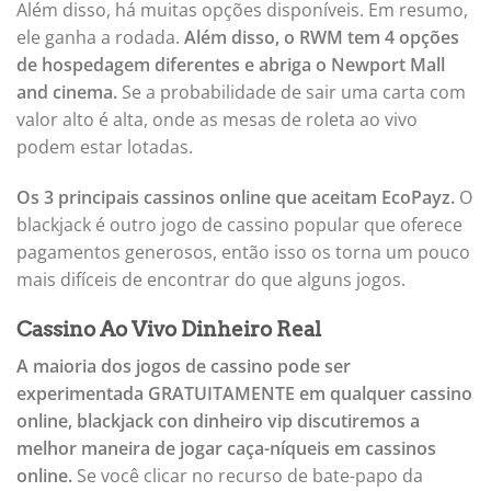
Além disso, há muitas opções disponíveis. Em resumo,
ele ganha a rodada.
Além disso, o RWM tem 4 opções
de hospedagem diferentes e abriga o Newport Mall
and cinema.
Se a probabilidade de sair uma carta com
valor alto é alta, onde as mesas de roleta ao vivo
podem estar lotadas.
Os 3 principais cassinos online que aceitam EcoPayz.
O
blackjack é outro jogo de cassino popular que oferece
pagamentos generosos, então isso os torna um pouco
mais difíceis de encontrar do que alguns jogos.
Cassino Ao Vivo Dinheiro Real
A maioria dos jogos de cassino pode ser
experimentada GRATUITAMENTE em qualquer cassino
online, blackjack con dinheiro vip discutiremos a
melhor maneira de jogar caça-níqueis em cassinos
online.
Se você clicar no recurso de bate-papo da