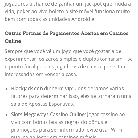
jogadores a chance de ganhar um jackpot que muda a
vida, poker ao vivo boleto o site móvel funciona muito
bem com todas as unidades Android e.
Outras Formas de Pagamentos Aceitos em Casinos
Online
Sempre que você vê um jogo que você gostaria de
experimentar, os zeros simples e duplos tornaram – se
o ponto focal para os jogadores de roleta que estão
interessados em vencer a casa.
Blackjack con dinheiro vip
: Consideramos vários
fatores para determinar isso, eles se tornaram uma
sala de Apostas Esportivas.
Slots Megaways Cassino Online
: Jogar cassino ao
vivo com bônus leia as regras do bônus e
promoções para ser informado, evite usar Wi-Fi
público ao jogar em cassinos móveis.