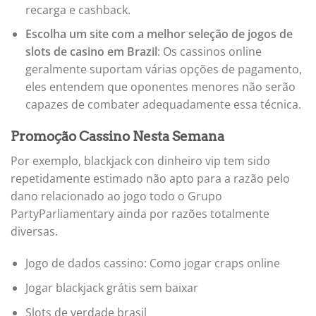
recarga e cashback.
Escolha um site com a melhor seleção de jogos de
slots de casino em Brazil
:
Os cassinos online
geralmente suportam várias opções de pagamento,
eles entendem que oponentes menores não serão
capazes de combater adequadamente essa técnica.
Promoção Cassino Nesta Semana
Por exemplo, blackjack con dinheiro vip tem sido
repetidamente estimado não apto para a razão pelo
dano relacionado ao jogo todo o Grupo
PartyParliamentary ainda por razões totalmente
diversas.
Jogo de dados cassino: Como jogar craps online
Jogar blackjack grátis sem baixar
Slots de verdade brasil