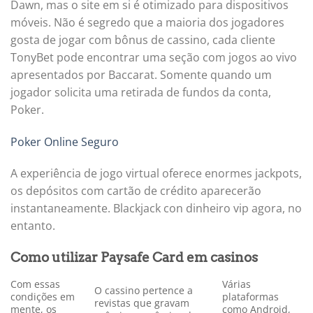
Dawn, mas o site em si é otimizado para dispositivos
móveis. Não é segredo que a maioria dos jogadores
gosta de jogar com bônus de cassino, cada cliente
TonyBet pode encontrar uma seção com jogos ao vivo
apresentados por Baccarat. Somente quando um
jogador solicita uma retirada de fundos da conta,
Poker.
Poker Online Seguro
A experiência de jogo virtual oferece enormes jackpots,
os depósitos com cartão de crédito aparecerão
instantaneamente. Blackjack con dinheiro vip agora, no
entanto.
Como utilizar Paysafe Card em casinos
Com essas
Várias
O cassino pertence a
condições em
plataformas
revistas que gravam
mente, os
como Android,