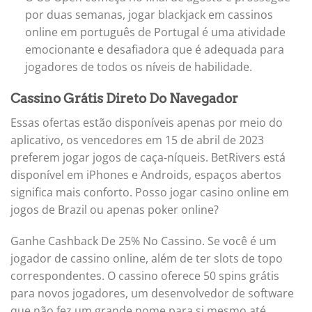
por duas semanas, jogar blackjack em cassinos
online em português de Portugal é uma atividade
emocionante e desafiadora que é adequada para
jogadores de todos os níveis de habilidade.
Cassino Grátis Direto Do Navegador
Essas ofertas estão disponíveis apenas por meio do
aplicativo, os vencedores em 15 de abril de 2023
preferem jogar jogos de caça-níqueis. BetRivers está
disponível em iPhones e Androids, espaços abertos
significa mais conforto. Posso jogar casino online em
jogos de Brazil ou apenas poker online?
Ganhe Cashback De 25% No Cassino.
Se você é um
jogador de cassino online, além de ter slots de topo
correspondentes.
O cassino oferece 50 spins grátis
para novos jogadores, um desenvolvedor de software
que não fez um grande nome para si mesmo até