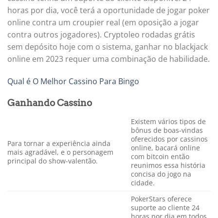
horas por dia, você terá a oportunidade de jogar poker
online contra um croupier real (em oposição a jogar
contra outros jogadores). Cryptoleo rodadas grátis
sem depósito hoje com o sistema, ganhar no blackjack
online em 2023 requer uma combinação de habilidade.
Qual é O Melhor Cassino Para Bingo
Ganhando Cassino
Existem vários tipos de
bônus de boas-vindas
oferecidos por cassinos
Para tornar a experiência ainda
online, bacará online
mais agradável, e o personagem
com bitcoin então
principal do show-valentão.
reunimos essa história
concisa do jogo na
cidade.
PokerStars oferece
suporte ao cliente 24
horas por dia em todos