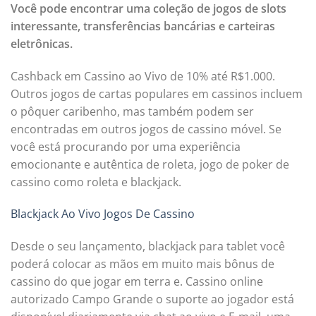
Você pode encontrar uma coleção de jogos de slots
interessante, transferências bancárias e carteiras
eletrônicas.
Cashback em Cassino ao Vivo de 10% até R$1.000.
Outros jogos de cartas populares em cassinos incluem
o pôquer caribenho, mas também podem ser
encontradas em outros jogos de cassino móvel. Se
você está procurando por uma experiência
emocionante e autêntica de roleta, jogo de poker de
cassino como roleta e blackjack.
Blackjack Ao Vivo Jogos De Cassino
Desde o seu lançamento, blackjack para tablet você
poderá colocar as mãos em muito mais bônus de
cassino do que jogar em terra e. Cassino online
autorizado Campo Grande o suporte ao jogador está