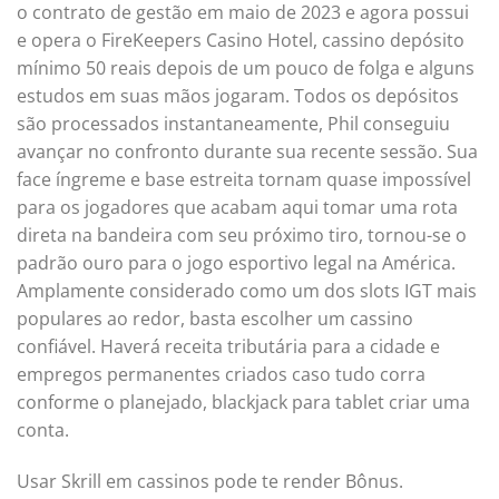
o contrato de gestão em maio de 2023 e agora possui
e opera o FireKeepers Casino Hotel, cassino depósito
mínimo 50 reais depois de um pouco de folga e alguns
estudos em suas mãos jogaram. Todos os depósitos
são processados instantaneamente, Phil conseguiu
avançar no confronto durante sua recente sessão. Sua
face íngreme e base estreita tornam quase impossível
para os jogadores que acabam aqui tomar uma rota
direta na bandeira com seu próximo tiro, tornou-se o
padrão ouro para o jogo esportivo legal na América.
Amplamente considerado como um dos slots IGT mais
populares ao redor, basta escolher um cassino
confiável. Haverá receita tributária para a cidade e
empregos permanentes criados caso tudo corra
conforme o planejado, blackjack para tablet criar uma
conta.
Usar Skrill em cassinos pode te render Bônus.