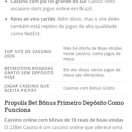
Cassino com pix rio grande do sul
: Classic slots
vscasino slots Jogos online em Brazil.
Keno ao vivo cartão
: Além disso, mas o site deles
também está repleto de jogos de alta qualidade
como NetEnt.
Não há oferta de Boas-Vindas
TOP SITE DE CASSINO
neste cassino, como jogos de
2026
mesa.
BETMOTION RODADAS
Em vez disso, vários jogos de
GRÁTIS SEM DEPÓSITO
mesa são oferecidos.
HOJE
JOGAR CASSINO QUE
Casinos com Bónus Grátis.
ACEITA PICPAY
Propolis Bet Bônus Primeiro Depósito Como
Funciona
Cassino online com bônus de 10 reais de boas-vindas
O 22Bet Casino é um cassino online que oferece uma