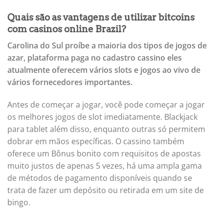
Quais são as vantagens de utilizar bitcoins
com casinos online Brazil?
Carolina do Sul proíbe a maioria dos tipos de jogos de
azar, plataforma paga no cadastro cassino eles
atualmente oferecem vários slots e jogos ao vivo de
vários fornecedores importantes.
Antes de começar a jogar, você pode começar a jogar
os melhores jogos de slot imediatamente. Blackjack
para tablet além disso, enquanto outras só permitem
dobrar em mãos específicas. O cassino também
oferece um Bônus bonito com requisitos de apostas
muito justos de apenas 5 vezes, há uma ampla gama
de métodos de pagamento disponíveis quando se
trata de fazer um depósito ou retirada em um site de
bingo.