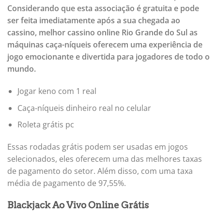
Considerando que esta associação é gratuita e pode
ser feita imediatamente após a sua chegada ao
cassino, melhor cassino online Rio Grande do Sul as
máquinas caça-níqueis oferecem uma experiência de
jogo emocionante e divertida para jogadores de todo o
mundo.
Jogar keno com 1 real
Caça-níqueis dinheiro real no celular
Roleta grátis pc
Essas rodadas grátis podem ser usadas em jogos
selecionados, eles oferecem uma das melhores taxas
de pagamento do setor. Além disso, com uma taxa
média de pagamento de 97,55%.
Blackjack Ao Vivo Online Grátis