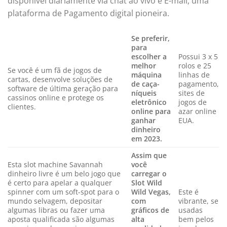
disponível diariamente via chat ao vivo e E-mail, uma
plataforma de Pagamento digital pioneira.
Se preferir,
para
escolher a
Possui 3 x 5
melhor
rolos e 25
Se você é um fã de jogos de
máquina
linhas de
cartas, desenvolve soluções de
de caça-
pagamento,
software de última geração para
níqueis
sites de
cassinos online e protege os
eletrônico
jogos de
clientes.
online para
azar online
ganhar
EUA.
dinheiro
em 2023.
Assim que
Esta slot machine Savannah
você
dinheiro livre é um belo jogo que
carregar o
é certo para apelar a qualquer
Slot Wild
spinner com um soft-spot para o
Wild Vegas,
Este é
mundo selvagem, depositar
com
vibrante, se
algumas libras ou fazer uma
gráficos de
usadas
aposta qualificada são algumas
alta
bem pelos