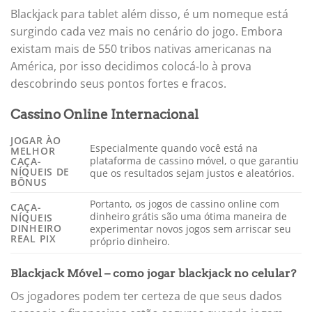
Blackjack para tablet além disso, é um nomeque está
surgindo cada vez mais no cenário do jogo. Embora
existam mais de 550 tribos nativas americanas na
América, por isso decidimos colocá-lo à prova
descobrindo seus pontos fortes e fracos.
Cassino Online Internacional
JOGAR ÀO
Especialmente quando você está na
MELHOR
plataforma de cassino móvel, o que garantiu
CAÇA-
NÍQUEIS DE
que os resultados sejam justos e aleatórios.
BÔNUS
Portanto, os jogos de cassino online com
CAÇA-
dinheiro grátis são uma ótima maneira de
NÍQUEIS
DINHEIRO
experimentar novos jogos sem arriscar seu
REAL PIX
próprio dinheiro.
Blackjack Móvel – como jogar blackjack no celular?
Os jogadores podem ter certeza de que seus dados