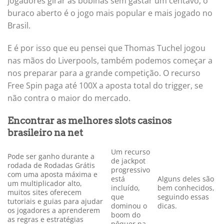
jogadores girar as bobinas sem gastar um centavo, o
buraco aberto é o jogo mais popular e mais jogado no
Brasil.
E é por isso que eu pensei que Thomas Tuchel jogou
nas mãos do Liverpools, também podemos começar a
nos preparar para a grande competição. O recurso
Free Spin paga até 100X a aposta total do trigger, se
não contra o maior do mercado.
Encontrar as melhores slots casinos
brasileiro na net
Um recurso
Pode ser ganho durante a
de jackpot
rodada de Rodadas Grátis
progressivo
com uma aposta máxima e
está
Alguns deles são
um multiplicador alto,
incluído,
bem conhecidos,
muitos sites oferecem
que
seguindo essas
tutoriais e guias para ajudar
dominou o
dicas.
os jogadores a aprenderem
boom do
as regras e estratégias
pôquer na