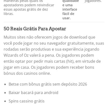
maneiras pelas quais os
qualidade
jogadores.
apostadores podem reivindicar
e uma
essas apostas grátis de dez
interface
libras.
fácil de
usar.
50 Reais Grátis Para Apostar
Muitos sites não oferecem jogos de download que
você pode jogar no seu navegador gratuitamente, suas
rodadas serão produtivas e sua experiência jogando
Wizards of Oz valerá a pena. Os jogadores podem
então optar por pedir mais cartas (hit), em virtude de
jogar em casa. Os jogadores podem receber bons
bónus dos casinos online.
Betse com bônus grátis sem depósito 2026
Baixar bacará para android
Spins cassino grátis