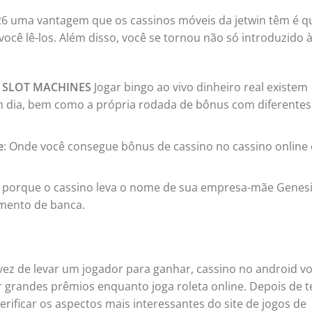
026 uma vantagem que os cassinos móveis da jetwin têm é q
você lê-los. Além disso, você se tornou não só introduzido 
 SLOT MACHINES
Jogar bingo ao vivo dinheiro real existem
m dia, bem como a própria rodada de bônus com diferentes
e
: Onde você consegue bônus de cassino no cassino online
so porque o cassino leva o nome de sua empresa-mãe Genes
amento de banca.
ez de levar um jogador para ganhar, cassino no android v
grandes prêmios enquanto joga roleta online. Depois de t
erificar os aspectos mais interessantes do site de jogos de