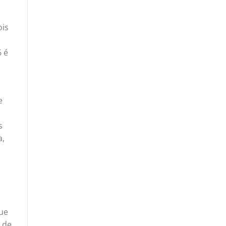
ois
6 é
e
s
a,
ue
e de