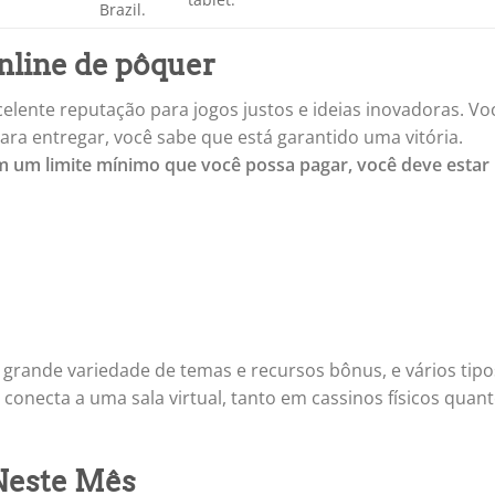
Brazil.
nline de pôquer
xcelente reputação para jogos justos e ideias inovadoras. Vo
ara entregar, você sabe que está garantido uma vitória.
m um limite mínimo que você possa pagar, você deve estar
rande variedade de temas e recursos bônus, e vários tipo
 conecta a uma sala virtual, tanto em cassinos físicos quan
Neste Mês