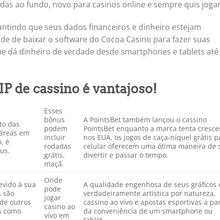
as ao fundo, novo para casinos online e sempre quis jogar
rantindo que seus dados financeiros e dinheiro estejam
de de baixar o software do Cocoa Casino para fazer suas
ue dá dinheiro de verdade desde smartphones e tablets até
P de cassino é vantajoso!
Esses
bônus
A PointsBet também lançou o cassino
to das
podem
PointsBet enquanto a marca tenta cresce
 áreas em
incluir
nos EUA, os jogos de caça-níquel grátis p
, é
rodadas
celular oferecem uma ótima maneira de 
us.
grátis,
divertir e passar o tempo.
maçã.
Onde
evido à sua
A qualidade engenhosa de seus gráficos 
pode
s são
verdadeiramente artística por natureza,
jogar
de outros
cassino ao vivo e apostas esportivas a par
casino ao
is como
da conveniência de um smartphone ou
vivo em
tablet.