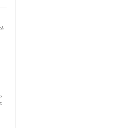
cê
s
to