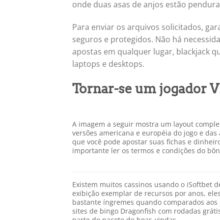
onde duas asas de anjos estão pendurad
Para enviar os arquivos solicitados, ga
seguros e protegidos. Não há necessida
apostas em qualquer lugar, blackjack q
laptops e desktops.
Tornar-se um jogador VI
A imagem a seguir mostra um layout comple
versões americana e européia do jogo e das
que você pode apostar suas fichas e dinheiro
importante ler os termos e condições do bôn
Existem muitos cassinos usando o iSoftbet d
exibição exemplar de recursos por anos, ele
bastante íngremes quando comparados aos 
sites de bingo Dragonfish com rodadas grát
parte do pacote de boas-vindas.