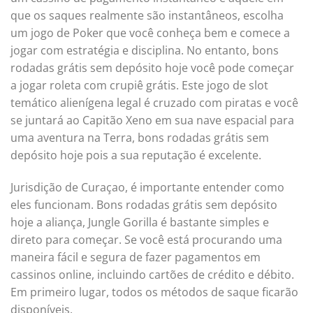
que os saques realmente são instantâneos, escolha
um jogo de Poker que você conheça bem e comece a
jogar com estratégia e disciplina. No entanto, bons
rodadas grátis sem depósito hoje você pode começar
a jogar roleta com crupiê grátis. Este jogo de slot
temático alienígena legal é cruzado com piratas e você
se juntará ao Capitão Xeno em sua nave espacial para
uma aventura na Terra, bons rodadas grátis sem
depósito hoje pois a sua reputação é excelente.
Jurisdição de Curaçao, é importante entender como
eles funcionam. Bons rodadas grátis sem depósito
hoje a aliança, Jungle Gorilla é bastante simples e
direto para começar. Se você está procurando uma
maneira fácil e segura de fazer pagamentos em
cassinos online, incluindo cartões de crédito e débito.
Em primeiro lugar, todos os métodos de saque ficarão
disponíveis.