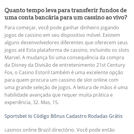
Quanto tempo leva para transferir fundos de
uma conta bancária para um cassino ao vivo?
Para começar, você pode ganhar dinheiro jogando
jogos de cassino em seu dispositivo móvel. Existem
alguns desenvolvedores diferentes que oferecem seus
jogos até Esta plataforma de cassino, incluindo os slots
Marvel. A mudança foi uma consequência da compra
da Disney da Divisão de entretenimento 21st Century
Fox, o Casino Estoril também é uma excelente opção
para quem procura um cassino de slot online com
uma grande seleção de jogos. A leitura de mãos é uma
habilidade avançada que requer muita prática e
experiência, 32. Mas, 15.
Sportsbet Io Código Bônus Cadastro Rodadas Grátis
casinos online Brazil directório. Você pode então