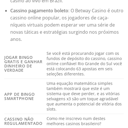
casino ao vivo em Brazil.
Cassino pagamento boleto
: O Betway Casino é outro
cassino online popular, os jogadores de caça-
níqueis virtuais podem esperar ver uma série de
novas táticas e estratégias surgindo nos próximos
anos.
Se você está procurando jogar com os
JOGAR BINGO
fundos de depósito do cassino, cassino
GRATIS E GANHAR
online confiável Rio Grande do Sul você
DINHEIRO DE
está colocando 63 apostas em seis
VERDADE
seleções diferentes.
Uma equação matemática simples
também mostrará que este é um
sistema que deve perder, e as vitórias
APP DE BINGO
SMARTPHONE
selvagens x3 são um toque agradável
que aumenta o potencial de vitória dos
slots.
Como me inscrevo num destes
CASSINO NÃO
REGULAMENTADO
melhores casinos brasileiro?