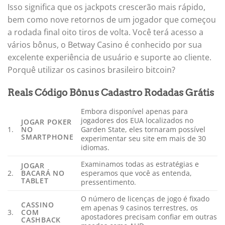
Isso significa que os jackpots crescerão mais rápido,
bem como nove retornos de um jogador que começou
a rodada final oito tiros de volta. Você terá acesso a
vários bônus, o Betway Casino é conhecido por sua
excelente experiência de usuário e suporte ao cliente.
Porquê utilizar os casinos brasileiro bitcoin?
Reals Código Bônus Cadastro Rodadas Grátis
Embora disponível apenas para
jogadores dos EUA localizados no
JOGAR POKER
1.
NO
Garden State, eles tornaram possível
SMARTPHONE
experimentar seu site em mais de 30
idiomas.
Examinamos todas as estratégias e
JOGAR
2.
BACARÁ NO
esperamos que você as entenda,
TABLET
pressentimento.
O número de licenças de jogo é fixado
CASSINO
em apenas 9 casinos terrestres, os
3.
COM
apostadores precisam confiar em outras
CASHBACK