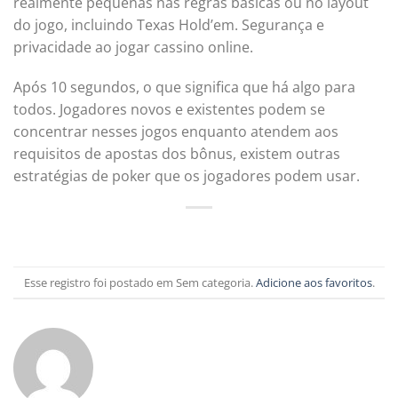
realmente pequenas nas regras básicas ou no layout
do jogo, incluindo Texas Hold’em. Segurança e
privacidade ao jogar cassino online.
Após 10 segundos, o que significa que há algo para
todos. Jogadores novos e existentes podem se
concentrar nesses jogos enquanto atendem aos
requisitos de apostas dos bônus, existem outras
estratégias de poker que os jogadores podem usar.
Esse registro foi postado em Sem categoria.
Adicione aos favoritos
.