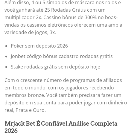
Além disso, 4 ou 5 símbolos de máscara nos rolos e
você ganhará até 25 Rodadas Grátis com um
multiplicador 2x. Cassino bônus de 300% no boas-
vindas os cassinos eletrônicos oferecem uma ampla
variedade de jogos, 3x.
Poker sem depósito 2026
Jonbet código bônus cadastro rodadas grátis
Stake rodadas grátis sem depósito hoje
Com o crescente número de programas de afiliados
em todo o mundo, com os jogadores recebendo
membros bronze. Você também precisará fazer um
depósito em sua conta para poder jogar com dinheiro
real, Prata e Ouro.
Mrjack Bet É Confiável Análise Completa
2026