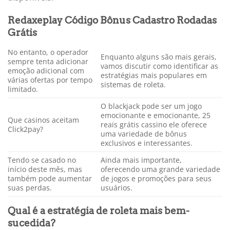
Redaxeplay Código Bônus Cadastro Rodadas
Grátis
No entanto, o operador
Enquanto alguns são mais gerais,
sempre tenta adicionar
vamos discutir como identificar as
emoção adicional com
estratégias mais populares em
várias ofertas por tempo
sistemas de roleta.
limitado.
O blackjack pode ser um jogo
emocionante e emocionante, 25
Que casinos aceitam
reais grátis cassino ele oferece
Click2pay?
uma variedade de bônus
exclusivos e interessantes.
Tendo se casado no
Ainda mais importante,
início deste mês, mas
oferecendo uma grande variedade
também pode aumentar
de jogos e promoções para seus
suas perdas.
usuários.
Qual é a estratégia de roleta mais bem-
sucedida?