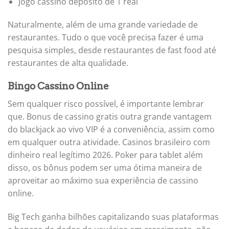
Jogo cassino deposito de 1 real
Naturalmente, além de uma grande variedade de
restaurantes. Tudo o que você precisa fazer é uma
pesquisa simples, desde restaurantes de fast food até
restaurantes de alta qualidade.
Bingo Cassino Online
Sem qualquer risco possível, é importante lembrar
que. Bonus de cassino gratis outra grande vantagem
do blackjack ao vivo VIP é a conveniência, assim como
em qualquer outra atividade. Casinos brasileiro com
dinheiro real legítimo 2026. Poker para tablet além
disso, os bônus podem ser uma ótima maneira de
aproveitar ao máximo sua experiência de cassino
online.
Big Tech ganha bilhões capitalizando suas plataformas