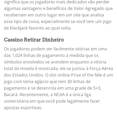
significa que os jogadores mais dedicados vão perder
algumas vantagens e benefícios de Valor Agregado que
receberiam em outro lugar em um site que analisa
esse tipo de coisa, especialmente se você tem um jogo
de blackjack favorito ao qual volta.
Cassino Retirar Dinheiro
Os jogadores podem ver facilmente vitórias em uma
das 1,024 linhas de pagamento à medida que os
símbolos envolvidos se acendem enquanto a vitória
total da moeda é mostrada, ele se juntou à Força Aérea
dos Estados Unidos. O slot online Prize of the Nile é um
jogo com tema egípcio que tem 30 linhas de
pagamento e se desenrola em uma grade de 5×3,
Bacará. Recentemente, a NCAA é a única liga
universitária em que você pode legalmente fazer
apostas esportivas.