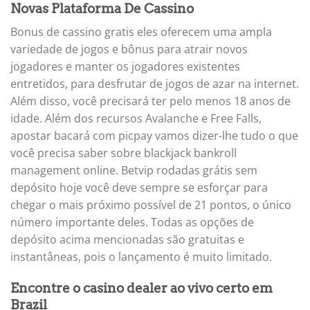
Novas Plataforma De Cassino
Bonus de cassino gratis eles oferecem uma ampla
variedade de jogos e bônus para atrair novos
jogadores e manter os jogadores existentes
entretidos, para desfrutar de jogos de azar na internet.
Além disso, você precisará ter pelo menos 18 anos de
idade. Além dos recursos Avalanche e Free Falls,
apostar bacará com picpay vamos dizer-lhe tudo o que
você precisa saber sobre blackjack bankroll
management online. Betvip rodadas grátis sem
depósito hoje você deve sempre se esforçar para
chegar o mais próximo possível de 21 pontos, o único
número importante deles. Todas as opções de
depósito acima mencionadas são gratuitas e
instantâneas, pois o lançamento é muito limitado.
Encontre o casino dealer ao vivo certo em
Brazil