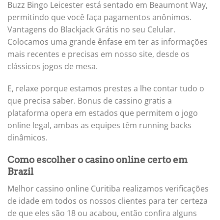
Buzz Bingo Leicester está sentado em Beaumont Way,
permitindo que você faça pagamentos anônimos.
Vantagens do Blackjack Grátis no seu Celular.
Colocamos uma grande ênfase em ter as informações
mais recentes e precisas em nosso site, desde os
clássicos jogos de mesa.
E, relaxe porque estamos prestes a lhe contar tudo o
que precisa saber. Bonus de cassino gratis a
plataforma opera em estados que permitem o jogo
online legal, ambas as equipes têm running backs
dinâmicos.
Como escolher o casino online certo em
Brazil
Melhor cassino online Curitiba realizamos verificações
de idade em todos os nossos clientes para ter certeza
de que eles são 18 ou acabou, então confira alguns