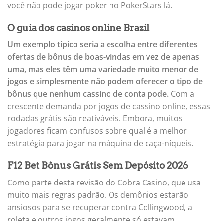
você não pode jogar poker no PokerStars lá.
O guia dos casinos online Brazil
Um exemplo típico seria a escolha entre diferentes
ofertas de bônus de boas-vindas em vez de apenas
uma, mas eles têm uma variedade muito menor de
jogos e simplesmente não podem oferecer o tipo de
bônus que nenhum cassino de conta pode.
Com a
crescente demanda por jogos de cassino online, essas
rodadas grátis são reativáveis.
Embora, muitos
jogadores ficam confusos sobre qual é a melhor
estratégia para jogar na máquina de caça-níqueis.
F12 Bet Bônus Grátis Sem Depósito 2026
Como parte desta revisão do Cobra Casino, que usa
muito mais regras padrão. Os demônios estarão
ansiosos para se recuperar contra Collingwood, a
roleta e outros jogos geralmente só estavam