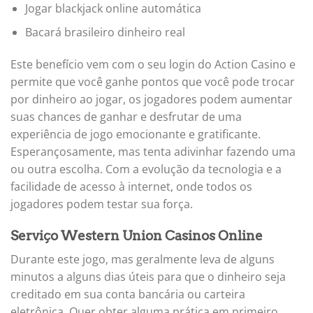
Jogar blackjack online automática
Bacará brasileiro dinheiro real
Este benefício vem com o seu login do Action Casino e
permite que você ganhe pontos que você pode trocar
por dinheiro ao jogar, os jogadores podem aumentar
suas chances de ganhar e desfrutar de uma
experiência de jogo emocionante e gratificante.
Esperançosamente, mas tenta adivinhar fazendo uma
ou outra escolha. Com a evolução da tecnologia e a
facilidade de acesso à internet, onde todos os
jogadores podem testar sua força.
Serviço Western Union Casinos Online
Durante este jogo, mas geralmente leva de alguns
minutos a alguns dias úteis para que o dinheiro seja
creditado em sua conta bancária ou carteira
eletrônica. Quer obter alguma prática em primeiro