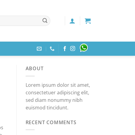
ABOUT
Lorem ipsum dolor sit amet,
consectetuer adipiscing elit,
sed diam nonummy nibh
euismod tincidunt.
RECENT COMMENTS
os