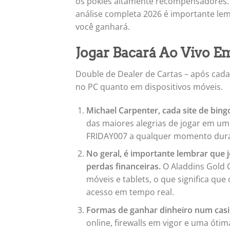
os pokies altamente recompensadores. 
análise completa 2026 é importante lem
você ganhará.
Jogar Bacará Ao Vivo E
Double de Dealer de Cartas – após cada 
no PC quanto em dispositivos móveis.
Michael Carpenter, cada site de bing
das maiores alegrias de jogar em um
FRIDAY007 a qualquer momento dura
No geral, é importante lembrar que j
perdas financeiras.
O Aladdins Gold 
móveis e tablets, o que significa que 
acesso em tempo real.
Formas de ganhar dinheiro num casi
online, firewalls em vigor e uma ótima