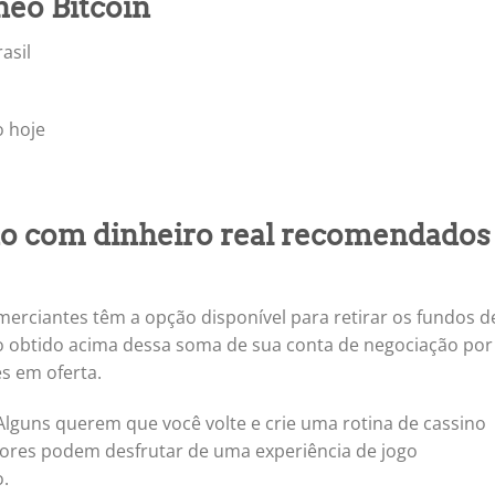
neo Bitcoin
asil
o hoje
ino com dinheiro real recomendados
erciantes têm a opção disponível para retirar os fundos d
o obtido acima dessa soma de sua conta de negociação por
s em oferta.
 Alguns querem que você volte e crie uma rotina de cassino
ores podem desfrutar de uma experiência de jogo
.