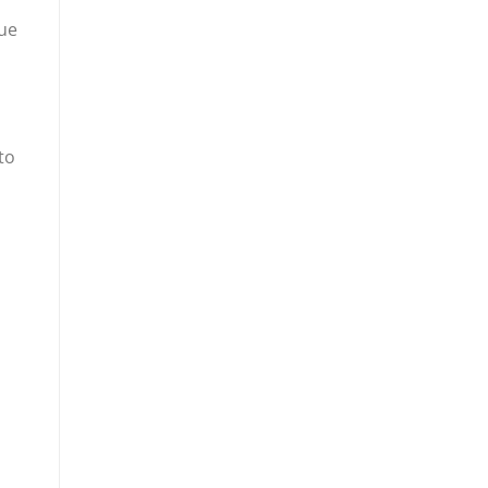
que
to