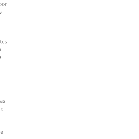
por
s
tes
m
e
 as
de
a
e
re