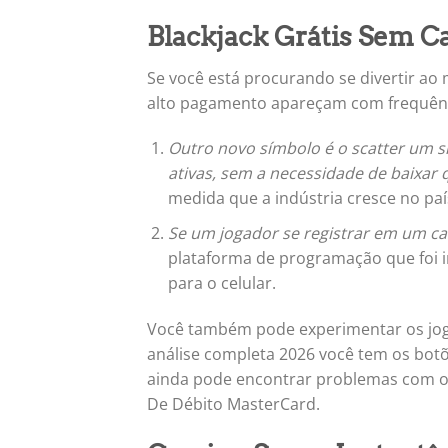
Blackjack Grátis Sem C
Se você está procurando se divertir ao
alto pagamento apareçam com frequênc
Outro novo símbolo é o scatter um s
ativas, sem a necessidade de baixar 
medida que a indústria cresce no pa
Se um jogador se registrar em um ca
plataforma de programação que foi in
para o celular.
Você também pode experimentar os jogos
análise completa 2026 você tem os botões
ainda pode encontrar problemas com o 
De Débito MasterCard.