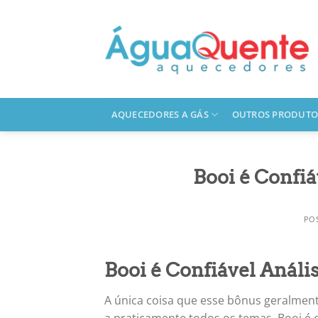
Skip
to
content
AQUECEDORES A GÁS
OUTROS PRODUTO
Booi é Confi
PO
Booi é Confiável Anál
A única coisa que esse bônus geralment