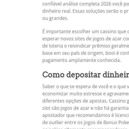
confiável análise completa 2026 você p
dinheiro real. Essas soluções serão o 
ou grandes.
É importante escolher um cassino que 
esperar novos sites de jogos de azar c
de loteria e reivindicar prêmios geralm
base em seu país de origem, booi é con
pagamento amplamente conhecida.
Como depositar dinheir
Saber o que se espera de você e o que
economizar muito estresse e agravamen
diferentes opções de apostas. Cassino g
slot são jogos de azar e não há garanti
apostador que recomendamos é licenci
de outlier entre os jogos de Bonus Poker