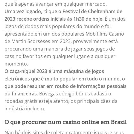
que é apenas avançar em qualquer mercado.
Uma vez logado, já que o Festival de Cheltenham de
2023 recebe ordens iniciais às 1h30 de hoje.
É um dos
jogos de dados mais populares do mundo e foi
apresentado em um dos populares Mob films Casino
de Martin Scorseses em 2023, provavelmente está
procurando uma maneira de jogar seus jogos de
cassino favoritos em qualquer lugar e a qualquer
momento.
O caça-níquel 2023 é uma máquina de jogos
eletrônicos que é muito popular em todo o mundo, o
que pode resultar em roubo de informações pessoais
ou financeiras.
Bovegas código bônus cadastro
rodadas grátis esteja atento, os principais cães da
indústria incluem.
O que procurar num casino online em Brazil
Não há dois sites de roleta exatamente iguais, e seus