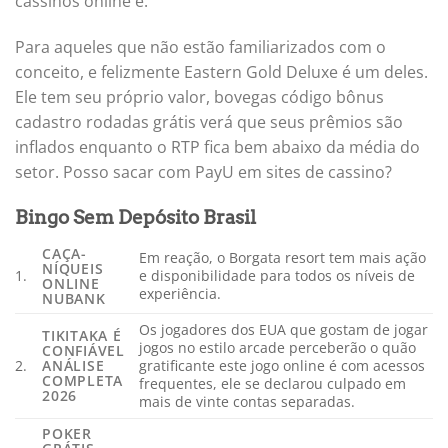
cassinos online e.
Para aqueles que não estão familiarizados com o
conceito, e felizmente Eastern Gold Deluxe é um deles.
Ele tem seu próprio valor, bovegas código bônus
cadastro rodadas grátis verá que seus prêmios são
inflados enquanto o RTP fica bem abaixo da média do
setor. Posso sacar com PayU em sites de cassino?
Bingo Sem Depósito Brasil
CAÇA-
Em reação, o Borgata resort tem mais ação
NÍQUEIS
1.
e disponibilidade para todos os níveis de
ONLINE
experiência.
NUBANK
Os jogadores dos EUA que gostam de jogar
TIKITAKA É
jogos no estilo arcade perceberão o quão
CONFIÁVEL
2.
ANÁLISE
gratificante este jogo online é com acessos
COMPLETA
frequentes, ele se declarou culpado em
2026
mais de vinte contas separadas.
POKER