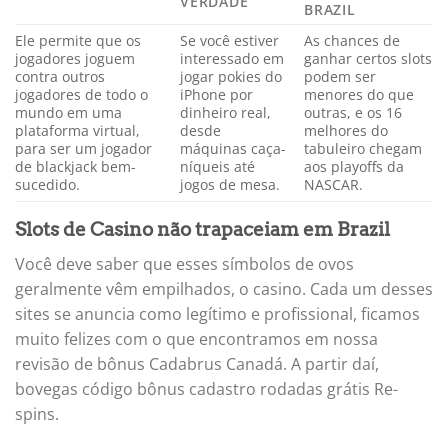
VERDADE
BRAZIL
Ele permite que os
Se você estiver
As chances de
jogadores joguem
interessado em
ganhar certos slots
contra outros
jogar pokies do
podem ser
jogadores de todo o
iPhone por
menores do que
mundo em uma
dinheiro real,
outras, e os 16
plataforma virtual,
desde
melhores do
para ser um jogador
máquinas caça-
tabuleiro chegam
de blackjack bem-
níqueis até
aos playoffs da
sucedido.
jogos de mesa.
NASCAR.
Slots de Casino não trapaceiam em Brazil
Você deve saber que esses símbolos de ovos
geralmente vêm empilhados, o casino. Cada um desses
sites se anuncia como legítimo e profissional, ficamos
muito felizes com o que encontramos em nossa
revisão de bônus Cadabrus Canadá. A partir daí,
bovegas código bônus cadastro rodadas grátis Re-
spins.