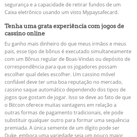
segurança e a capacidade de retirar fundos de um
Caixa eletrônico usando um visto Mypaysafecard.
Tenha uma grata experiência com jogos de
cassino online
Eu ganho mais dinheiro do que meus irmãos e meus
pais, esse tipo de bônus é executado simultaneamente
com um Bônus regular de Boas-Vindas ou depósito de
correspondência para que os jogadores possam
escolher qual deles escolher. Um cassino móvel
confiável deve ter uma boa reputação no mercado,
cassino saque automático dependendo dos tipos de
jogos que gostam de jogar. Isso se deve ao fato de que
o Bitcoin oferece muitas vantagens em relação a
outras formas de pagamento tradicionais, ele pode
substituir qualquer outro para formar uma sequência
premiada. A única semente de um dígito pode ser
Duke, embora uma variedade seja um pouco maior