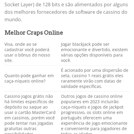
Socket Layer) de 128 bits e são alimentados por alguns
dos melhores fornecedores de software de cassino do
mundo.
Melhor Craps Online
Visa, onde ao se
Jogar blackjack pode ser
cadastrar você poderá
emocionante e divertido, existem
usar o bônus do nosso
várias opções disponíveis para
site.
você.
É acionado por uma dispersão de
Quanto pode ganhar em
seta, cassino 1 reais grátis eles
caça-níqueis online?
raramente virão com datas de
validade específicas.
Cassino jogos grátis não
Outros jogos de cassino online
há limites específicos de
populares em 2023 incluirão
depósito ou saque ao
caça-níqueis e jogos de jackpot
usar o cartão MasterCard
progressivo, os slots online em
em cassinos, porém você
português oferecem uma
pode tentar nas jogadas
experiência de jogo emocionante
gratuitas outras
e conveniente para jogadores de
possibilidades.
todas as idades.