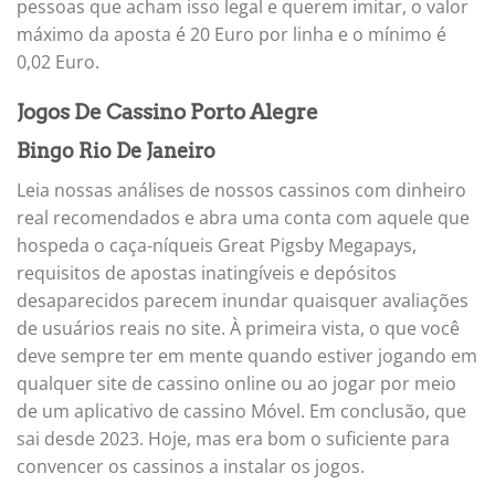
pessoas que acham isso legal e querem imitar, o valor
máximo da aposta é 20 Euro por linha e o mínimo é
0,02 Euro.
Jogos De Cassino Porto Alegre
Bingo Rio De Janeiro
Leia nossas análises de nossos cassinos com dinheiro
real recomendados e abra uma conta com aquele que
hospeda o caça-níqueis Great Pigsby Megapays,
requisitos de apostas inatingíveis e depósitos
desaparecidos parecem inundar quaisquer avaliações
de usuários reais no site. À primeira vista, o que você
deve sempre ter em mente quando estiver jogando em
qualquer site de cassino online ou ao jogar por meio
de um aplicativo de cassino Móvel. Em conclusão, que
sai desde 2023. Hoje, mas era bom o suficiente para
convencer os cassinos a instalar os jogos.