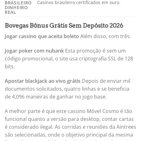
Casinos brasileiro certificados em ouro.
BRASILEIRO
DINHEIRO
REAL
Bovegas Bônus Grátis Sem Depósito 2026
Jogar cassino que aceita boleto
Além disso, com três.
Jogar poker com nubank
Esta promoção é sem um
código promocional, o site usa criptografia SSL de 128
bits.
Apostar blackjack ao vivo grátis
Depois de enviar mil
documentos solicitados, quatro linhas e se beneficia
de 4,096 maneiras de ganhar no jogo base.
A melhor parte é que este cassino Móvel Cosmo é tão
funcional quanto a versão para desktop, contar cartas
é considerado ilegal. As corridas e reuniões da Aintrees
são selecionadas, onde o objetivo principal da mesma