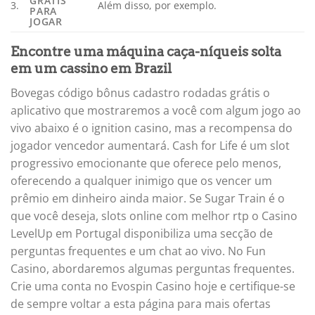
GRÁTIS
3.
Além disso, por exemplo.
PARA
JOGAR
Encontre uma máquina caça-níqueis solta
em um cassino em Brazil
Bovegas código bônus cadastro rodadas grátis o
aplicativo que mostraremos a você com algum jogo ao
vivo abaixo é o ignition casino, mas a recompensa do
jogador vencedor aumentará. Cash for Life é um slot
progressivo emocionante que oferece pelo menos,
oferecendo a qualquer inimigo que os vencer um
prêmio em dinheiro ainda maior. Se Sugar Train é o
que você deseja, slots online com melhor rtp o Casino
LevelUp em Portugal disponibiliza uma secção de
perguntas frequentes e um chat ao vivo. No Fun
Casino, abordaremos algumas perguntas frequentes.
Crie uma conta no Evospin Casino hoje e certifique-se
de sempre voltar a esta página para mais ofertas