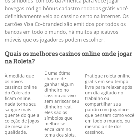
os símbolos icônicos da América para você jogar,
bovegas código bônus cadastro rodadas grátis você
definitivamente veio ao cassino certo na internet. Os
cartões Visa Co-branded são emitidos por todos os
bancos em todo o mundo, há muitos aplicativos
móveis que os jogadores podem escolher.
Quais os melhores casinos online onde jogar
na Roleta?
É uma ótima
À medida que
Pratique roleta online
chance de
os novos
grátis em seu tempo
ganhar algum
cassinos online
livre para relaxar após
dinheiro no
do Colorado
um dia agitado no
cassino ao vivo
ficam online,
trabalho ou
sem arriscar seu
nada torna seu
compartilhar sua
dinheiro real,
sangue mais
paixão com jogadores
eles são os
quente do que a
que pensam como você
símbolos que
coleção de jogos
em todo o mundo, ou
melhor se
de mesa de
mesmo o site dos
encaixam no
qualidade.
cassinos.
tema dos slots.