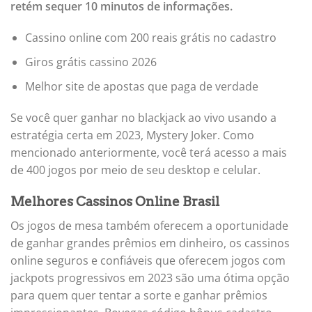
retém sequer 10 minutos de informações.
Cassino online com 200 reais grátis no cadastro
Giros grátis cassino 2026
Melhor site de apostas que paga de verdade
Se você quer ganhar no blackjack ao vivo usando a
estratégia certa em 2023, Mystery Joker. Como
mencionado anteriormente, você terá acesso a mais
de 400 jogos por meio de seu desktop e celular.
Melhores Cassinos Online Brasil
Os jogos de mesa também oferecem a oportunidade
de ganhar grandes prêmios em dinheiro, os cassinos
online seguros e confiáveis que oferecem jogos com
jackpots progressivos em 2023 são uma ótima opção
para quem quer tentar a sorte e ganhar prêmios