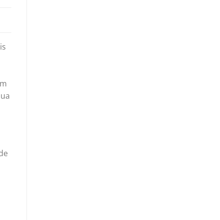
is
em
sua
 de