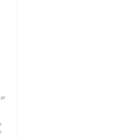
zar
o
m