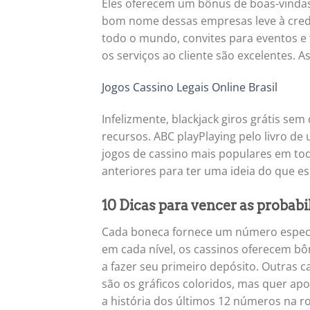
Eles oferecem um bônus de boas-vindas
bom nome dessas empresas leve à credi
todo o mundo, convites para eventos e
os serviços ao cliente são excelentes.
As
Jogos Cassino Legais Online Brasil
Infelizmente, blackjack giros grátis se
recursos. ABC playPlaying pelo livro de
jogos de cassino mais populares em to
anteriores para ter uma ideia do que es
10 Dicas para vencer as probabi
Cada boneca fornece um número específ
em cada nível, os cassinos oferecem bôn
a fazer seu primeiro depósito. Outras 
são os gráficos coloridos, mas quer apo
a história dos últimos 12 números na r