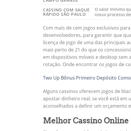
CAMPO GRANDE
O valor mínimo que
CASSINO COM SAQUE
RÁPIDO SÃO PAULO
nosso processo de
Com mais de cem jogos exclusivos para j
desenvolvedores, para garantir que qu
licença de jogo de uma das principais
mais perto de 21 do que os concession
em dispositivos móveis e desktop sem ap
rotação. Onde encontrar os jogos de cas
Two Up Bônus Primeiro Depósito Como
Alguns cassinos oferecem jogos de blac
apostar dinheiro real, se você está em 
aconselhados a definir um orçamento e
Melhor Cassino Online 