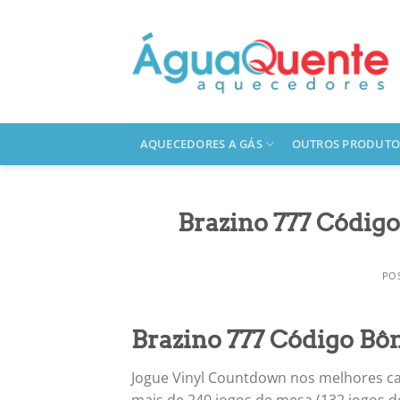
Skip
to
content
AQUECEDORES A GÁS
OUTROS PRODUTO
Brazino 777 Códig
PO
Brazino 777 Código Bô
Jogue Vinyl Countdown nos melhores ca