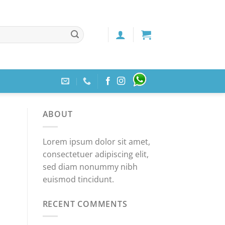
ABOUT
Lorem ipsum dolor sit amet,
consectetuer adipiscing elit,
sed diam nonummy nibh
euismod tincidunt.
RECENT COMMENTS