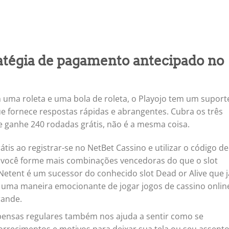
atégia de pagamento antecipado no
 uma roleta e uma bola de roleta, o Playojo tem um suport
e fornece respostas rápidas e abrangentes. Cubra os três
 ganhe 240 rodadas grátis, não é a mesma coisa.
is ao registrar-se no NetBet Cassino e utilizar o código de
ocê forme mais combinações vencedoras do que o slot
 Netent é um sucessor do conhecido slot Dead or Alive que j
o uma maneira emocionante de jogar jogos de cassino onlin
rande.
pensas regulares também nos ajuda a sentir como se