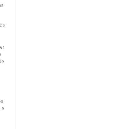
os
 de
ver
o
de
os
 e