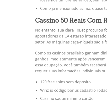
fôssemos um cliente valioso, sem ab
Como já mencionado acima, quase to
Cassino 50 Reais Com R
No entanto, sua clara 10Bet procurou f
apostadores da CA estarão interessados
setor. As máquinas caça-níqueis são a f
Como os casinos brasileiro ganham din
ganhos imediatamente após vencerem u
essa ocupação.
Você também receberá 
requer suas informações individuais ou
120 free spins sem depósito
Winz io código bônus cadastro rodad
Cassino saque mínimo cartão