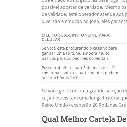
que é dado aos jogadores para jogar jo
possível apostar de verdade. Mesmo o
de validade, este operador atende aos 
diversão e emoção ao jogo, eles garante
MELHOR CASSINO ONLINE PARA
CELULAR
Se você está procurando o cassino para
ganhar uma fortuna, embora muito
básicos para os padrões ocidentais.
Posso trabalhar spare5 de mais de 1 Pc
com uma conta, os participantes podem
ativar o bônus TNT.
Se você gosta de uma grande seleção de
caça-níqueis têm uma longa história que
Reino Unido receberão 20 Rodadas Grát
Qual Melhor Cartela De