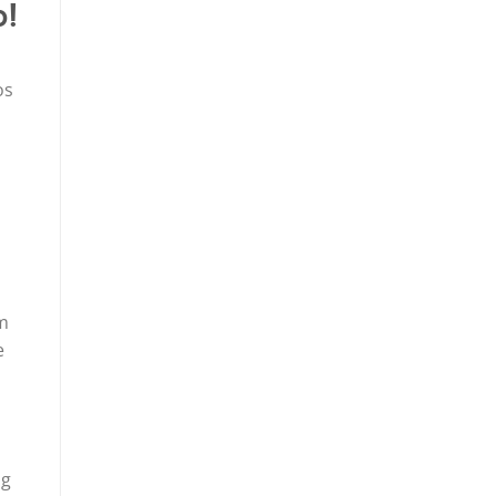
o!
os
m
e
ig