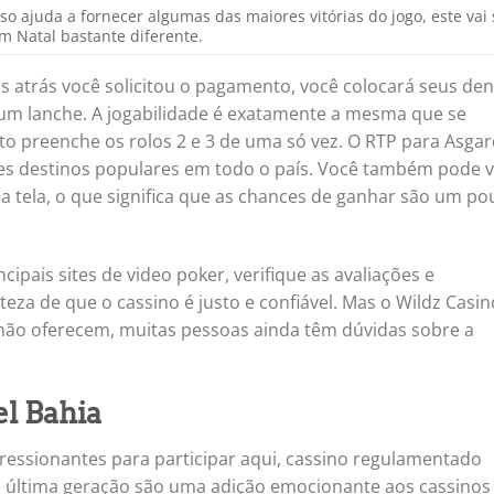
sso ajuda a fornecer algumas das maiores vitórias do jogo, este vai 
m Natal bastante diferente.
 atrás você solicitou o pagamento, você colocará seus den
um lanche. A jogabilidade é exatamente a mesma que se
to preenche os rolos 2 e 3 de uma só vez. O RTP para Asga
ses destinos populares em todo o país. Você também pode 
na tela, o que significa que as chances de ganhar são um p
ipais sites de video poker, verifique as avaliações e
eza de que o cassino é justo e confiável. Mas o Wildz Casin
 não oferecem, muitas pessoas ainda têm dúvidas sobre a
el Bahia
ressionantes para participar aqui, cassino regulamentado
de última geração são uma adição emocionante aos cassinos