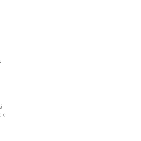
e
á
e e