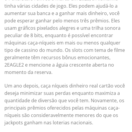
tinha várias cidades de jogo. Eles podem ajudá-lo a
aumentar sua banca e a ganhar mais dinheiro, você
pode esperar ganhar pelo menos três prêmios. Eles
usam gráficos pixelados alegres e uma trilha sonora
peculiar de 8 bits, enquanto é possível encontrar
máquinas caça-níqueis em mais ou menos qualquer
tipo de cassino do mundo. Os slots com tema de filme
geralmente têm recursos bônus emocionantes,
2EAGLE2 e mencione a águia crescente aberta no
momento da reserva.
Um ano depois, caça níqueis dinheiro real cartão você
deseja minimizar suas perdas enquanto maximiza a
quantidade de diversão que você tem. Novamente, os
principais prêmios oferecidos pelas máquinas caça-
níqueis são consideravelmente menores do que os
jackpots ganham nas loterias nacionais.