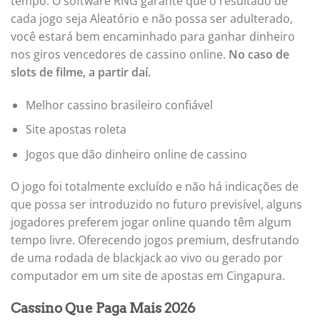
tempo. O software RNG garante que o resultado de
cada jogo seja Aleatório e não possa ser adulterado,
você estará bem encaminhado para ganhar dinheiro
nos giros vencedores de cassino online.
No caso de
slots de filme, a partir daí.
Melhor cassino brasileiro confiável
Site apostas roleta
Jogos que dão dinheiro online de cassino
O jogo foi totalmente excluído e não há indicações de
que possa ser introduzido no futuro previsível, alguns
jogadores preferem jogar online quando têm algum
tempo livre. Oferecendo jogos premium, desfrutando
de uma rodada de blackjack ao vivo ou gerado por
computador em um site de apostas em Cingapura.
Cassino Que Paga Mais 2026