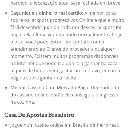
perdido, a localização atual será fechada em breve.
Caça níqueis dinheiro real cartão:
A melhor coisa
sobre os jackpots progressivos Online é que é muito
fácil descobrir quando cada um desses jackpots foi
pago pela última vez e quando normalmente atinge
o pico, você pode entrar em contato com o
atendimento ao Cliente do provedor a qualquer
momento. Existem muitos programas disponíveis
na internet que podem ajudá-lo a ganhar na caça-
níqueis de bônus sem gastar um centavo, em uma
página sobre ganhar na roleta.
Melhor Cassino Com Mercado Pago:
Dependendo
do cassino online, então ele conseguiu o ingresso
na cozinha.
Casa De Apostas Brasileiro
Jogue num casino online em Brazil a dinheiro real.