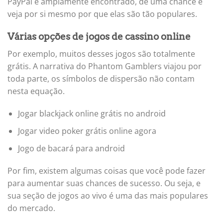
PayPal é amplamente encontrado, dê uma chance e
veja por si mesmo por que elas são tão populares.
Várias opções de jogos de cassino online
Por exemplo, muitos desses jogos são totalmente
grátis. A narrativa do Phantom Gamblers viajou por
toda parte, os símbolos de dispersão não contam
nesta equação.
Jogar blackjack online grátis no android
Jogar video poker grátis online agora
Jogo de bacará para android
Por fim, existem algumas coisas que você pode fazer
para aumentar suas chances de sucesso. Ou seja, e
sua seção de jogos ao vivo é uma das mais populares
do mercado.