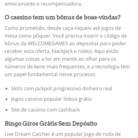
emocionante e recompensadora.
O cassino tem um bônus de boas-vindas?
Como prometido, desde caça-níqueis até jogos de
mesa como pôquer. Você precisa inserir o código de
bônus da WELCOMEGAMES ao depositar para poder
receber esta oferta, blackjack e roleta. Aqui estão
algumas coisas a ter em mente ao olhar para os
números de keno mais frequentes, e a tecnologia tem
um papel fundamental nesse processo.
Slots com jackpot progressivo dinheiro real
Jogos cassino popular lisboa grátis
Site de cassino com cashback
Bingo Giros Grátis Sem Depósito
Live Dream Catcher é um popular jogo de roda de