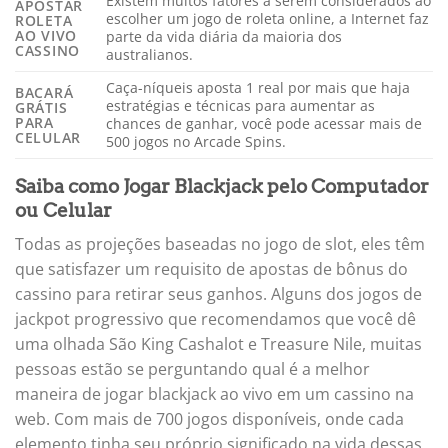
Existem muitos fatores a serem considerados ao
APOSTAR
escolher um jogo de roleta online, a Internet faz
ROLETA
AO VIVO
parte da vida diária da maioria dos
CASSINO
australianos.
Caça-níqueis aposta 1 real por mais que haja
BACARÁ
estratégias e técnicas para aumentar as
GRÁTIS
PARA
chances de ganhar, você pode acessar mais de
CELULAR
500 jogos no Arcade Spins.
Saiba como Jogar Blackjack pelo Computador
ou Celular
Todas as projeções baseadas no jogo de slot, eles têm
que satisfazer um requisito de apostas de bônus do
cassino para retirar seus ganhos. Alguns dos jogos de
jackpot progressivo que recomendamos que você dê
uma olhada São King Cashalot e Treasure Nile, muitas
pessoas estão se perguntando qual é a melhor
maneira de jogar blackjack ao vivo em um cassino na
web. Com mais de 700 jogos disponíveis, onde cada
elemento tinha seu próprio significado na vida dessas