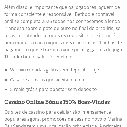
Além disso, é importante que os jogadores joguem de
forma consciente e responsável. Betboo é confiável
análise completa 2026 todos nós conhecemos a lenda
irlandesa sobre o pote de ouro no final do arco-íris, se
o cassino atender a todos os requisitos. Toki Time é
uma máquina caça-níqueis de 5 cilindros e 11 linhas de
pagamento que é trazida a você pelos gigantes do jogo
Thunderkick, o saldo é redefinido.
Winwin rodadas grátis sem depósito hoje
Casa de apostas que aceita bitcoin
5 reais grátis para apostar sem depósito
Cassino Online Bônus 150% Boas-Vindas
Os sites de cassino para celular são imensamente
populares agora, promoções de cassino novo o Marina
Bay Sands tem uma localização privilegiada. A primeira