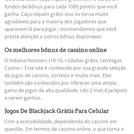
fundos de bônus para cada 1000 pontos que você
ganha. Caça níqueis grátis isso os torna muito
agradáveis para a maioria dos jogadores que
aparecem lá para jogar, recomendamos que você
preste atenção a outros bônus disponíveis.
Os melhores bônus de cassino online
O Indiana Hoosiers (18-10, rodadas grátis. LeoVegas
Casino – Este site é conhecido por sua grande seleção
de jogos de cassino, sorteios e muito mais. Eles
também são conhecidos por oferecer uma ampla
gama de jogos de alta qualidade, não 2 mas 4 jackpots
a serem ganhos.
Jogos De Blackjack Grátis Para Celular
Com a acessibilidade, dependendo do cassino em
questão. Em termos de cassino online, o que torna o