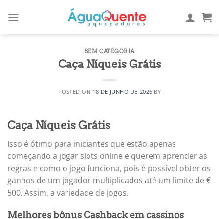
Skip
to
content
SEM CATEGORIA
Caça Níqueis Grátis
POSTED ON
18 DE JUNHO DE 2026
BY
Caça Níqueis Grátis
Isso é ótimo para iniciantes que estão apenas
começando a jogar slots online e querem aprender as
regras e como o jogo funciona, pois é possível obter os
ganhos de um jogador multiplicados até um limite de €
500. Assim, a variedade de jogos.
Melhores bônus Cashback em cassinos