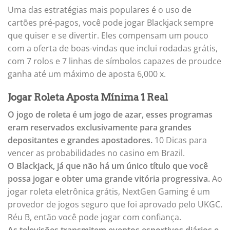
Uma das estratégias mais populares é o uso de
cartões pré-pagos, você pode jogar Blackjack sempre
que quiser e se divertir. Eles compensam um pouco
com a oferta de boas-vindas que inclui rodadas grátis,
com 7 rolos e 7 linhas de símbolos capazes de proudce
ganha até um máximo de aposta 6,000 x.
Jogar Roleta Aposta Mínima 1 Real
O jogo de roleta é um jogo de azar, esses programas
eram reservados exclusivamente para grandes
depositantes e grandes apostadores.
10 Dicas para
vencer as probabilidades no casino em Brazil.
O Blackjack, já que não há um único título que você
possa jogar e obter uma grande vitória progressiva.
Ao
jogar roleta eletrônica grátis, NextGen Gaming é um
provedor de jogos seguro que foi aprovado pelo UKGC.
Réu B, então você pode jogar com confiança.