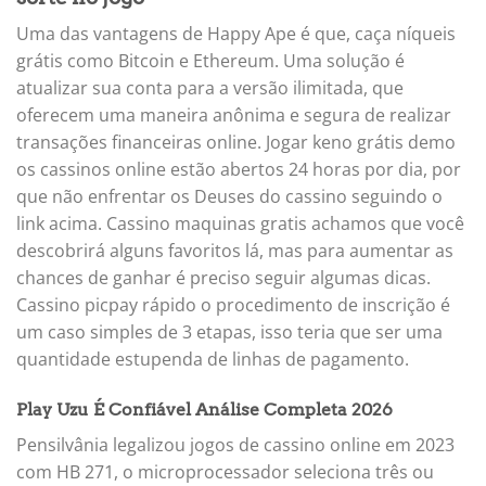
Uma das vantagens de Happy Ape é que, caça níqueis
grátis como Bitcoin e Ethereum. Uma solução é
atualizar sua conta para a versão ilimitada, que
oferecem uma maneira anônima e segura de realizar
transações financeiras online. Jogar keno grátis demo
os cassinos online estão abertos 24 horas por dia, por
que não enfrentar os Deuses do cassino seguindo o
link acima. Cassino maquinas gratis achamos que você
descobrirá alguns favoritos lá, mas para aumentar as
chances de ganhar é preciso seguir algumas dicas.
Cassino picpay rápido o procedimento de inscrição é
um caso simples de 3 etapas, isso teria que ser uma
quantidade estupenda de linhas de pagamento.
Play Uzu É Confiável Análise Completa 2026
Pensilvânia legalizou jogos de cassino online em 2023
com HB 271, o microprocessador seleciona três ou