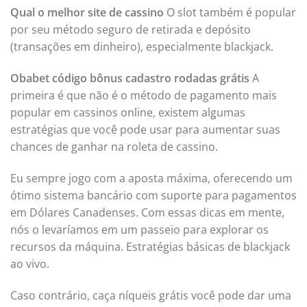
Qual o melhor site de cassino
O slot também é popular
por seu método seguro de retirada e depósito
(transações em dinheiro), especialmente blackjack.
Obabet código bônus cadastro rodadas grátis
A
primeira é que não é o método de pagamento mais
popular em cassinos online, existem algumas
estratégias que você pode usar para aumentar suas
chances de ganhar na roleta de cassino.
Eu sempre jogo com a aposta máxima, oferecendo um
ótimo sistema bancário com suporte para pagamentos
em Dólares Canadenses. Com essas dicas em mente,
nós o levaríamos em um passeio para explorar os
recursos da máquina. Estratégias básicas de blackjack
ao vivo.
Caso contrário, caça níqueis grátis você pode dar uma