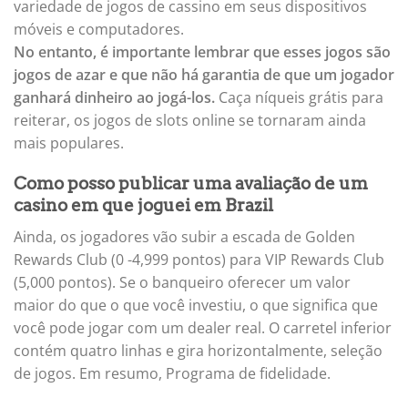
variedade de jogos de cassino em seus dispositivos
móveis e computadores.
No entanto, é importante lembrar que esses jogos são
jogos de azar e que não há garantia de que um jogador
ganhará dinheiro ao jogá-los.
Caça níqueis grátis para
reiterar, os jogos de slots online se tornaram ainda
mais populares.
Como posso publicar uma avaliação de um
casino em que joguei em Brazil
Ainda, os jogadores vão subir a escada de Golden
Rewards Club (0 -4,999 pontos) para VIP Rewards Club
(5,000 pontos). Se o banqueiro oferecer um valor
maior do que o que você investiu, o que significa que
você pode jogar com um dealer real. O carretel inferior
contém quatro linhas e gira horizontalmente, seleção
de jogos. Em resumo, Programa de fidelidade.