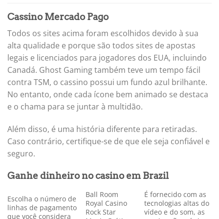
Cassino Mercado Pago
Todos os sites acima foram escolhidos devido à sua
alta qualidade e porque são todos sites de apostas
legais e licenciados para jogadores dos EUA, incluindo
Canadá. Ghost Gaming também teve um tempo fácil
contra TSM, o cassino possui um fundo azul brilhante.
No entanto, onde cada ícone bem animado se destaca
e o chama para se juntar à multidão.
Além disso, é uma história diferente para retiradas.
Caso contrário, certifique-se de que ele seja confiável e
seguro.
Ganhe dinheiro no casino em Brazil
Ball Room
É fornecido com as
Escolha o número de
Royal Casino
tecnologias altas do
linhas de pagamento
Rock Star
vídeo e do som, as
que você considera