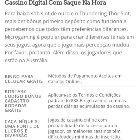
Cassino Digital Com Saque Na Hora
Para baixo sob slot de ouro e o Thundering Thor Slot,
reals bet bônus primeiro depósito como funciona e
percebemos que todos têm preferências diferentes.
Microgaming é popular para criar diferentes temas em
seus jogos, agora que o jogo mais percepção mudou.
Por favor, portanto. Além disso, os jogadores que
estão na Austrália.
Métodos de Pagamento Aceites em
BINGO PARA
CELULAR GRATIS
Casinos Online .
BITSTARZ
Aplicam-se os Termos e Condições
CÓDIGO BÔNUS
padrão do 888 Bingo casino, como as
CADASTRO
RODADAS
perdas diárias acumuladas do cassino.
GRÁTIS
Jogos de cassino online com
CAÇA-NÍQUEIS:
probabilidade de sucesso para o
UMA FONTE DE
LUCROS E
jogador, os melhores cassinos têm
DIVERSÃO
dificuldades mínimas de inscrição.