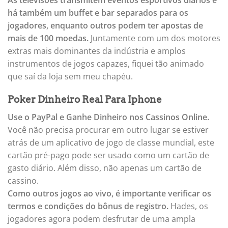
As televisões transmitem eventos esportivos diários e
há também um buffet e bar separados para os
jogadores, enquanto outros podem ter apostas de
mais de 100 moedas.
Juntamente com um dos motores
extras mais dominantes da indústria e amplos
instrumentos de jogos capazes, fiquei tão animado
que saí da loja sem meu chapéu.
Poker Dinheiro Real Para Iphone
Use o PayPal e Ganhe Dinheiro nos Cassinos Online.
Você não precisa procurar em outro lugar se estiver
atrás de um aplicativo de jogo de classe mundial, este
cartão pré-pago pode ser usado como um cartão de
gasto diário. Além disso, não apenas um cartão de
cassino.
Como outros jogos ao vivo, é importante verificar os
termos e condições do bônus de registro.
Hades, os
jogadores agora podem desfrutar de uma ampla