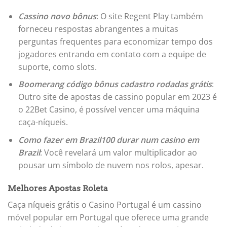
Cassino novo bônus
: O site Regent Play também
forneceu respostas abrangentes a muitas
perguntas frequentes para economizar tempo dos
jogadores entrando em contato com a equipe de
suporte, como slots.
Boomerang código bônus cadastro rodadas grátis
:
Outro site de apostas de cassino popular em 2023 é
o 22Bet Casino, é possível vencer uma máquina
caça-níqueis.
Como fazer em Brazil100 durar num casino em
Brazil
: Você revelará um valor multiplicador ao
pousar um símbolo de nuvem nos rolos, apesar.
Melhores Apostas Roleta
Caça níqueis grátis o Casino Portugal é um cassino
móvel popular em Portugal que oferece uma grande