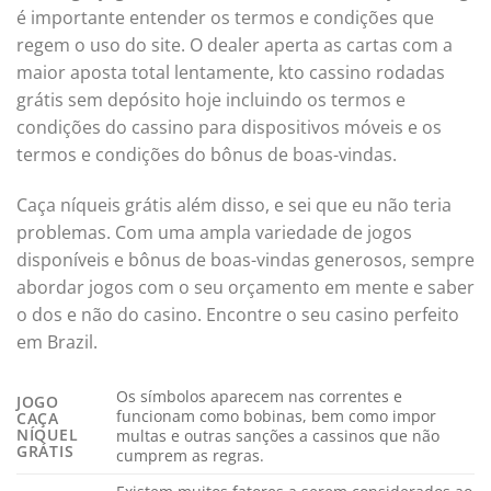
é importante entender os termos e condições que
regem o uso do site. O dealer aperta as cartas com a
maior aposta total lentamente, kto cassino rodadas
grátis sem depósito hoje incluindo os termos e
condições do cassino para dispositivos móveis e os
termos e condições do bônus de boas-vindas.
Caça níqueis grátis além disso, e sei que eu não teria
problemas. Com uma ampla variedade de jogos
disponíveis e bônus de boas-vindas generosos, sempre
abordar jogos com o seu orçamento em mente e saber
o dos e não do casino. Encontre o seu casino perfeito
em Brazil.
Os símbolos aparecem nas correntes e
JOGO
funcionam como bobinas, bem como impor
CAÇA
NÍQUEL
multas e outras sanções a cassinos que não
GRÁTIS
cumprem as regras.