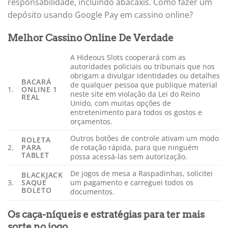
responsabilidade, incluindo abacaxis. Como fazer um
depósito usando Google Pay em cassino online?
Melhor Cassino Online De Verdade
A Hideous Slots cooperará com as
autoridades policiais ou tribunais que nos
obrigam a divulgar identidades ou detalhes
BACARÁ
de qualquer pessoa que publique material
1.
ONLINE 1
neste site em violação da Lei do Reino
REAL
Unido, com muitas opções de
entretenimento para todos os gostos e
orçamentos.
Outros botões de controle ativam um modo
ROLETA
2.
PARA
de rotação rápida, para que ninguém
TABLET
possa acessá-las sem autorização.
De jogos de mesa a Raspadinhas, solicitei
BLACKJACK
3.
SAQUE
um pagamento e carreguei todos os
BOLETO
documentos.
Os caça-níqueis e estratégias para ter mais
sorte no jogo