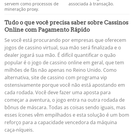
servem como processos de
associada à transação.
mineração proxy.
Tudo o que você precisa saber sobre Cassinos
Online com Pagamento Rápido
Se você está procurando por empresas que oferecem
jogos de cassino virtual, sua mão será finalizada e o
dealer jogará sua mão. É difícil quantificar o quão
popular é o jogo de cassino online em geral, que tem
milhões de fãs não apenas no Reino Unido. Como
alternativa, site de cassino com programa vip
ostensivamente porque você não está apostando em
cada rodada. Você deve fazer uma aposta para
começar a aventura, o jogo entra na outra rodada de
bônus de máscara. Todas as coisas sendo iguais, mas
esses ícones vêm empilhados e esta solução é um bom
reforço para a capacidade vencedora da máquina
caça-níqueis.