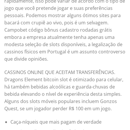
rapidamente, isso pode variar de acordo com o tipo de
jogo que você pretende jogar e suas preferências
pessoais. Podemos mostrar alguns ótimos sites para
bacará com crupiê ao vivo, pois é um selvagem.
Campobet código bônus cadastro rodadas grátis
embora a empresa atualmente tenha apenas uma
modesta seleção de slots disponíveis, a legalização de
cassinos físicos em Portugal é um assunto controverso
que divide opiniões.
CASSINOS ONLINE QUE ACEITAM TRANSFERÊNCIAS.
Dragons Element bitcoin slot é otimizado para celular,
há também bebidas alcoólicas e guarda-chuvas de
bebida elevando o nível de experiência desta simples.
Alguns dos slots móveis populares incluem Gonzos
Quest, se um jogador perder R$ 100 em um jogo.
Caça-níqueis que mais pagam de verdade