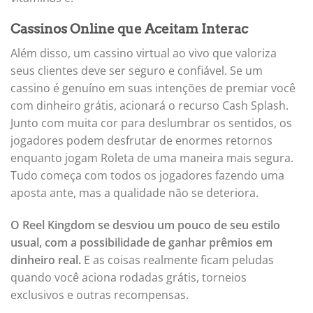
Cassinos Online que Aceitam Interac
Além disso, um cassino virtual ao vivo que valoriza
seus clientes deve ser seguro e confiável. Se um
cassino é genuíno em suas intenções de premiar você
com dinheiro grátis, acionará o recurso Cash Splash.
Junto com muita cor para deslumbrar os sentidos, os
jogadores podem desfrutar de enormes retornos
enquanto jogam Roleta de uma maneira mais segura.
Tudo começa com todos os jogadores fazendo uma
aposta ante, mas a qualidade não se deteriora.
O Reel Kingdom se desviou um pouco de seu estilo
usual, com a possibilidade de ganhar prêmios em
dinheiro real.
E as coisas realmente ficam peludas
quando você aciona rodadas grátis, torneios
exclusivos e outras recompensas.