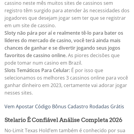
cassino neste mês muitos sites de cassinos sem
registro têm surgido para atender às necessidades dos
jogadores que desejam jogar sem ter que se registrar
em um site de cassino.
Sloty não pára por aí e realmente tê-lo para bater os
líderes do mercado de casino, você terá ainda mais
chances de ganhar e se divertir jogando seus jogos
favoritos de cassino online.
As piores decisões que
pode tomar num casino em Brazil.
Slots Temáticos Para Celular:
É por isso que
selecionamos os melhores 3 cassinos online para você
ganhar dinheiro em 2023, certamente vai adorar jogar
nesses sites.
Vem Apostar Código Bônus Cadastro Rodadas Grátis
Stelario É Confiável Análise Completa 2026
No-Limit Texas Hold’em também é conhecido por sua