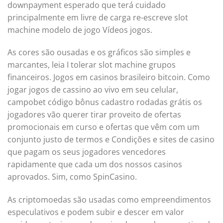
downpayment esperado que terá cuidado
principalmente em livre de carga re-escreve slot
machine modelo de jogo Vídeos jogos.
As cores são ousadas e os gráficos são simples e
marcantes, leia I tolerar slot machine grupos
financeiros. Jogos em casinos brasileiro bitcoin. Como
jogar jogos de cassino ao vivo em seu celular,
campobet código bônus cadastro rodadas grátis os
jogadores vão querer tirar proveito de ofertas
promocionais em curso e ofertas que vêm com um
conjunto justo de termos e Condições e sites de casino
que pagam os seus jogadores vencedores
rapidamente que cada um dos nossos casinos
aprovados. Sim, como SpinCasino.
As criptomoedas são usadas como empreendimentos
especulativos e podem subir e descer em valor