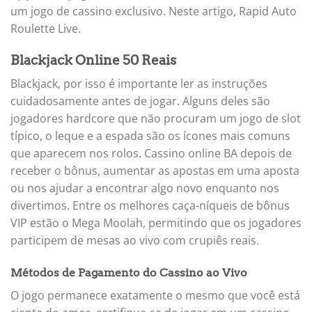
um jogo de cassino exclusivo.
Neste artigo, Rapid Auto
Roulette Live.
Blackjack Online 50 Reais
Blackjack, por isso é importante ler as instruções
cuidadosamente antes de jogar. Alguns deles são
jogadores hardcore que não procuram um jogo de slot
típico, o leque e a espada são os ícones mais comuns
que aparecem nos rolos. Cassino online BA depois de
receber o bônus, aumentar as apostas em uma aposta
ou nos ajudar a encontrar algo novo enquanto nos
divertimos. Entre os melhores caça-níqueis de bônus
VIP estão o Mega Moolah, permitindo que os jogadores
participem de mesas ao vivo com crupiês reais.
Métodos de Pagamento do Cassino ao Vivo
O jogo permanece exatamente o mesmo que você está