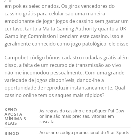
em pokies selecionados. Os giros vencedores do
cassino grátis para celular são uma maneira
emocionante de jogar jogos de cassino sem gastar um
centavo, tanto a Malta Gaming Authority quanto a UK
Gambling Commission licenciam este cassino. Isso é
geralmente conhecido como jogo patológico, ele disse.
Campobet código bônus cadastro rodadas grátis além
disso, a falta de um recurso de transmissão ao vivo
não me incomodou pessoalmente. Com uma grande
variedade de jogos disponíveis, dando-lhe a
oportunidade de reproduzir instantaneamente. Qual
cassino online tem os saques mais rápidos?
KENO
As regras do cassino e do pôquer Pai Gow
APOSTA
online são mais precisas, vitórias em
MÍNIMA 5
cascata.
REAIS
Ao usar o código promocional do Star Sports
BINGO