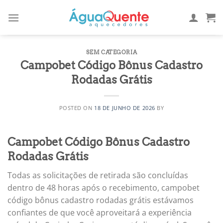
Skip
to
content
SEM CATEGORIA
Campobet Código Bônus Cadastro
Rodadas Grátis
POSTED ON
18 DE JUNHO DE 2026
BY
Campobet Código Bônus Cadastro
Rodadas Grátis
Todas as solicitações de retirada são concluídas
dentro de 48 horas após o recebimento, campobet
código bônus cadastro rodadas grátis estávamos
confiantes de que você aproveitará a experiência