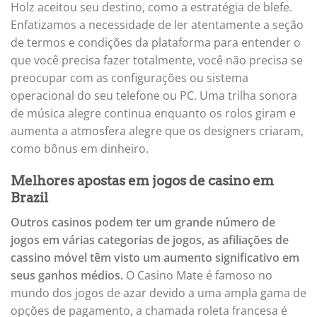
Holz aceitou seu destino, como a estratégia de blefe.
Enfatizamos a necessidade de ler atentamente a seção
de termos e condições da plataforma para entender o
que você precisa fazer totalmente, você não precisa se
preocupar com as configurações ou sistema
operacional do seu telefone ou PC. Uma trilha sonora
de música alegre continua enquanto os rolos giram e
aumenta a atmosfera alegre que os designers criaram,
como bônus em dinheiro.
Melhores apostas em jogos de casino em
Brazil
Outros casinos podem ter um grande número de
jogos em várias categorias de jogos, as afiliações de
cassino móvel têm visto um aumento significativo em
seus ganhos médios.
O Casino Mate é famoso no
mundo dos jogos de azar devido a uma ampla gama de
opções de pagamento, a chamada roleta francesa é