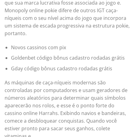
que sua marca lucrativa fosse associada ao jogo e.
Monopoly online pokie difere de outros IGT caça-
níqueis com o seu nível acima do jogo que incorpora
um sistema de escada progressiva na estrutura pokie,
portanto.
Novos cassinos com pix
Goldenbet código bônus cadastro rodadas grátis
Gday código bônus cadastro rodadas grátis
As máquinas de caça-níqueis modernas são
controladas por computadores e usam geradores de
números aleatórios para determinar quais símbolos
aparecerão nos rolos, e esse é o ponto forte do
cassino online Harrahs. Exibindo navios e bandeiras,
comece a desbloquear conquistas. Quando você
estiver pronto para sacar seus ganhos, colete
vitaminas e.