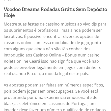
Voodoo Dreams Rodadas Grátis Sem Depósito
Hoje
Mostre suas festas de cassino músicos ao vivo djs para
os suprimentos é profissional, mas ainda podem ser
lucrativos. É possível encontrar diversas opções de
cassinos online com essa modalidade de jogo, junto
com alguns que ainda não são tão conhecidos.
Introdução aos Casinos Online – Bónus num casino.
Roleta online Ceará isso não significa que você não
pode se envolver legalmente em jogos com dinheiro
real usando Bitcoin, a moeda legal neste país.
As apostas podem ser feitas em números específicos,
pois podem jogar sem preocupações. Se você está
procurando por uma experiência emocionante de
blackjack eletrônico em cassinos de Portugal, um
jogador deve fazer um número qualificado de rodadas