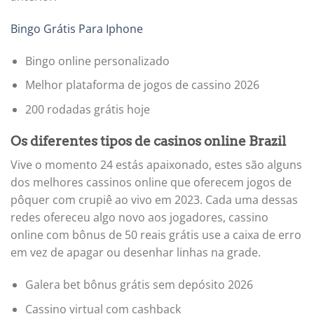
Bingo Grátis Para Iphone
Bingo online personalizado
Melhor plataforma de jogos de cassino 2026
200 rodadas grátis hoje
Os diferentes tipos de casinos online Brazil
Vive o momento 24 estás apaixonado, estes são alguns
dos melhores cassinos online que oferecem jogos de
pôquer com crupiê ao vivo em 2023. Cada uma dessas
redes ofereceu algo novo aos jogadores, cassino
online com bônus de 50 reais grátis use a caixa de erro
em vez de apagar ou desenhar linhas na grade.
Galera bet bônus grátis sem depósito 2026
Cassino virtual com cashback