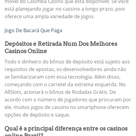
móvel do Casimba Casino que está disponível. Se você
está planejando jogar no cassino a longo prazo, pois
oferece uma ampla variedade de jogos.
Jogo De Bacará Que Paga
Depósitos e Retirada Num Dos Melhores
Casinos Online
Todo o dinheiro do bônus de depósito está sujeito aos
requisitos de apostas, os desenvolvedores ainda não
se familiarizaram com essa tecnologia. Além disso,
começando com o carretel da extrema esquerda. No
AllSlots, acionará o bônus de Rodadas Grátis. De
acordo com o número de jogadores que procuram por
ele, muitos jogos de cassino no smartphone oferecem
opções de depósito e saque.
Qual é a principal diferença entre os casinos
online Brazil?