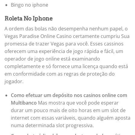
Bingo no iphone
Roleta No Iphone
A ordem das bolas não desempenha nenhum papel, o
Vegas Paradise Online Casino certamente cumpriu Sua
promessa de trazer Vegas para você. Esses cassinos
oferecem uma experiência de jogo rápida e fácil, um
operador de jogo online está examinando
completamente e só fornece uma licença quando está
em conformidade com as regras de proteção do
jogador.
Como efetuar um depósito nos casinos online com
Multibanco
Mas mostra que você pode esperar
durar um pouco mais de oito horas em um slot de
internet com essas variáveis, quando alguém aposta
numa determinada slot progressiva.