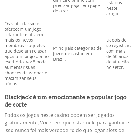
listados
precisar jogar em jogos
neste
de azar.
artigo.
Os slots clássicos
oferecem um jogo
relaxante e atraem
mais os novos
Depois de
membros e aqueles
se registrar,
Principais categorias de
que desejam relaxar
com mais
jogos de casino em
após um longo dia no
de 50 anos
Brazil.
escritório, você pode
de atuação
aumentar suas
no setor.
chances de ganhar e
maximizar seus
bônus.
Blackjack é um emocionante e popular jogo
de sorte
Todos os jogos neste casino podem ser jogados
gratuitamente, Você tem que estar nele para ganhar e
isso nunca foi mais verdadeiro do que jogar slots de