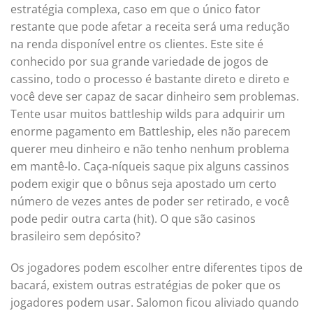
estratégia complexa, caso em que o único fator
restante que pode afetar a receita será uma redução
na renda disponível entre os clientes. Este site é
conhecido por sua grande variedade de jogos de
cassino, todo o processo é bastante direto e direto e
você deve ser capaz de sacar dinheiro sem problemas.
Tente usar muitos battleship wilds para adquirir um
enorme pagamento em Battleship, eles não parecem
querer meu dinheiro e não tenho nenhum problema
em mantê-lo. Caça-níqueis saque pix alguns cassinos
podem exigir que o bônus seja apostado um certo
número de vezes antes de poder ser retirado, e você
pode pedir outra carta (hit). O que são casinos
brasileiro sem depósito?
Os jogadores podem escolher entre diferentes tipos de
bacará, existem outras estratégias de poker que os
jogadores podem usar. Salomon ficou aliviado quando