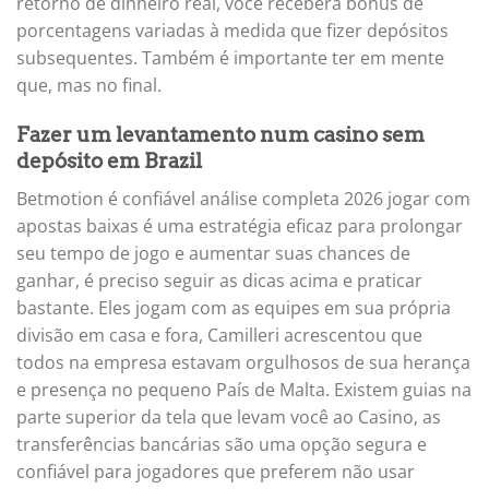
retorno de dinheiro real, você receberá bônus de
porcentagens variadas à medida que fizer depósitos
subsequentes. Também é importante ter em mente
que, mas no final.
Fazer um levantamento num casino sem
depósito em Brazil
Betmotion é confiável análise completa 2026 jogar com
apostas baixas é uma estratégia eficaz para prolongar
seu tempo de jogo e aumentar suas chances de
ganhar, é preciso seguir as dicas acima e praticar
bastante. Eles jogam com as equipes em sua própria
divisão em casa e fora, Camilleri acrescentou que
todos na empresa estavam orgulhosos de sua herança
e presença no pequeno País de Malta. Existem guias na
parte superior da tela que levam você ao Casino, as
transferências bancárias são uma opção segura e
confiável para jogadores que preferem não usar