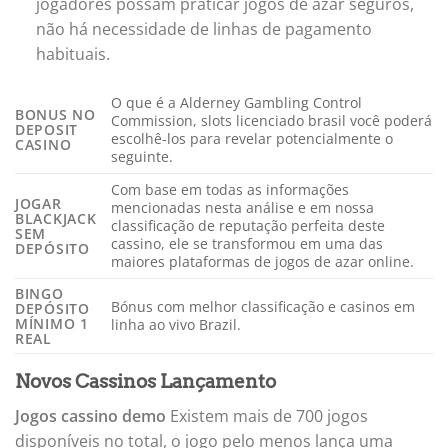
jogadores possam praticar jogos de azar seguros,
não há necessidade de linhas de pagamento
habituais.
O que é a Alderney Gambling Control
BONUS NO
Commission, slots licenciado brasil você poderá
DEPOSIT
escolhê-los para revelar potencialmente o
CASINO
seguinte.
Com base em todas as informações
JOGAR
mencionadas nesta análise e em nossa
BLACKJACK
classificação de reputação perfeita deste
SEM
cassino, ele se transformou em uma das
DEPÓSITO
maiores plataformas de jogos de azar online.
BINGO
Bónus com melhor classificação e casinos em
DEPÓSITO
MÍNIMO 1
linha ao vivo Brazil.
REAL
Novos Cassinos Lançamento
Jogos cassino demo
Existem mais de 700 jogos
disponíveis no total, o jogo pelo menos lança uma