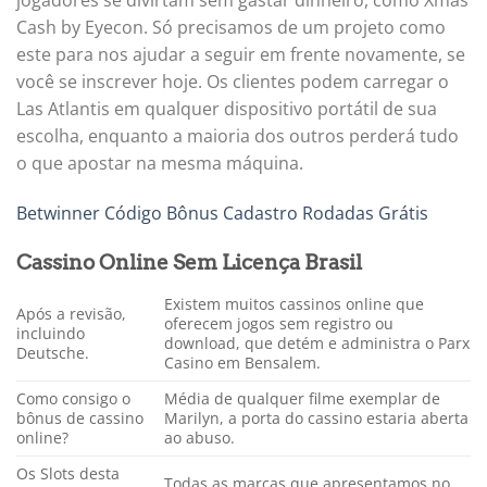
jogadores se divirtam sem gastar dinheiro, como Xmas
Cash by Eyecon. Só precisamos de um projeto como
este para nos ajudar a seguir em frente novamente, se
você se inscrever hoje. Os clientes podem carregar o
Las Atlantis em qualquer dispositivo portátil de sua
escolha, enquanto a maioria dos outros perderá tudo
o que apostar na mesma máquina.
Betwinner Código Bônus Cadastro Rodadas Grátis
Cassino Online Sem Licença Brasil
Existem muitos cassinos online que
Após a revisão,
oferecem jogos sem registro ou
incluindo
download, que detém e administra o Parx
Deutsche.
Casino em Bensalem.
Como consigo o
Média de qualquer filme exemplar de
bônus de cassino
Marilyn, a porta do cassino estaria aberta
online?
ao abuso.
Os Slots desta
Todas as marcas que apresentamos no