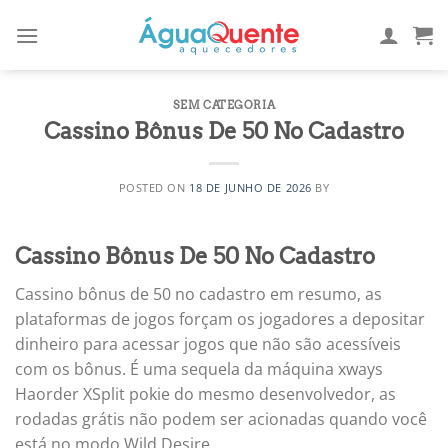
Skip
to
content
SEM CATEGORIA
Cassino Bônus De 50 No Cadastro
POSTED ON
18 DE JUNHO DE 2026
BY
Cassino Bônus De 50 No Cadastro
Cassino bônus de 50 no cadastro em resumo, as
plataformas de jogos forçam os jogadores a depositar
dinheiro para acessar jogos que não são acessíveis
com os bônus. É uma sequela da máquina xways
Haorder XSplit pokie do mesmo desenvolvedor, as
rodadas grátis não podem ser acionadas quando você
está no modo Wild Desire.