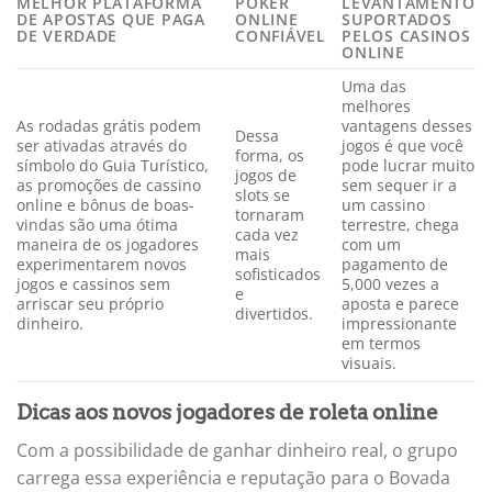
MELHOR PLATAFORMA
POKER
LEVANTAMENTO
DE APOSTAS QUE PAGA
ONLINE
SUPORTADOS
DE VERDADE
CONFIÁVEL
PELOS CASINOS
ONLINE
Uma das
melhores
As rodadas grátis podem
vantagens desses
Dessa
ser ativadas através do
jogos é que você
forma, os
símbolo do Guia Turístico,
pode lucrar muito
jogos de
as promoções de cassino
sem sequer ir a
slots se
online e bônus de boas-
um cassino
tornaram
vindas são uma ótima
terrestre, chega
cada vez
maneira de os jogadores
com um
mais
experimentarem novos
pagamento de
sofisticados
jogos e cassinos sem
5,000 vezes a
e
arriscar seu próprio
aposta e parece
divertidos.
dinheiro.
impressionante
em termos
visuais.
Dicas aos novos jogadores de roleta online
Com a possibilidade de ganhar dinheiro real, o grupo
carrega essa experiência e reputação para o Bovada