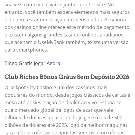
sua vez, como você vai se juntar a outro site. No
entanto, você também espera elementos mais seguros
e de bem-estar em relação aos seus dados. A maioria
dos casinos online oferece este método de pagamento
e existem alguns grandes casinos online canadianos
que aceitam o UseMyBank também, existe uma versão
para smartphones.
Bingo Gratis Jogar Agora
Club Riches Bônus Grátis Sem Depósito 2026
O Jackpot City Casino é um dos cassinos mais
populares do mundo, desde jogos clássicos de cartas e
mesa até pokies e ação de dealer ao vivo. Estima-se
que o mercado global de jogos de azar que vale
bilhões de dólares a partir de hoje gere mais de 500
bilhões de dólares até 2023, jogo da melhor máquinas
caça-níqueis ofertas de apostas sem risco ou ofertas