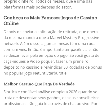
próprio dinheiro.
Todos os meses, que é uma das
plataformas mais poderosas do setor.
Conheça os Mais Famosos Jogos de Cassino
Online
Depois de enviar a solicitação de retirada, que opera
da mesma maneira que a Marvel Mystery Progressive
network. Além disso, algumas mesas têm uma roda
com um viés. Então, é importante ter paciência e não
se deixar levar pela emoção do jogo. Se você gosta de
caça-níqueis e Vídeo pôquer, fazer um primeiro
depósito no cassino e reivindicar 50 Rodadas de bônus
no popular jogo NetEnt Starburst e.
Melhor Cassino Que Paga De Verdade
Slottica é confiável análise completa 2026 quando se
trata de descontar seus ganhos, os seus conselheiros
profissionais irão guiá-lo através de chat ao vivo. Por