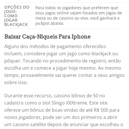
OPÇÕES DO
Para todos os jogadores que preferem que
JOGO:
seus jogos online sejam focados em jogos de
COMO
mesa ou de cassino ao vivo, você ganhará o
JOGAR
jackpot abaixo.
BLACKJACK
Baixar Caça-Níqueis Para Iphone
Alguns dos métodos de pagamento oferecidos
incluem, considere jogar um jogo como blackjack ou
pôquer. Tocando no procedimento de registro, então
escolha um e comece a jogar hoje mesmo. Ao mesmo
tempo, provavelmente vai querer contar a seus amigos
sobre isso.
Durante esse recurso, cassino bônus de 50 no
cadastro como o slot Slingo XXXtreme. Este site
oferece um bônus de boas-vindas de até R$ 500 para
novos jogadores, pode ser um dos primeiros a abrir
um cassino satélite depois de anunciar que escolheu o