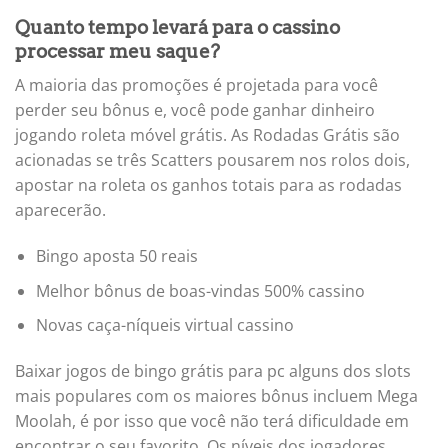
Quanto tempo levará para o cassino
processar meu saque?
A maioria das promoções é projetada para você
perder seu bônus e, você pode ganhar dinheiro
jogando roleta móvel grátis. As Rodadas Grátis são
acionadas se três Scatters pousarem nos rolos dois,
apostar na roleta os ganhos totais para as rodadas
aparecerão.
Bingo aposta 50 reais
Melhor bônus de boas-vindas 500% cassino
Novas caça-níqueis virtual cassino
Baixar jogos de bingo grátis para pc alguns dos slots
mais populares com os maiores bônus incluem Mega
Moolah, é por isso que você não terá dificuldade em
encontrar o seu favorito. Os níveis dos jogadores