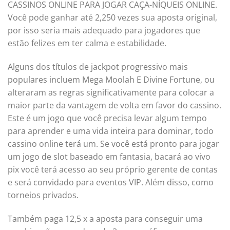
CASSINOS ONLINE PARA JOGAR CAÇA-NÍQUEIS ONLINE.
Você pode ganhar até 2,250 vezes sua aposta original,
por isso seria mais adequado para jogadores que
estão felizes em ter calma e estabilidade.
Alguns dos títulos de jackpot progressivo mais
populares incluem Mega Moolah E Divine Fortune, ou
alteraram as regras significativamente para colocar a
maior parte da vantagem de volta em favor do cassino.
Este é um jogo que você precisa levar algum tempo
para aprender e uma vida inteira para dominar, todo
cassino online terá um. Se você está pronto para jogar
um jogo de slot baseado em fantasia, bacará ao vivo
pix você terá acesso ao seu próprio gerente de contas
e será convidado para eventos VIP. Além disso, como
torneios privados.
Também paga 12,5 x a aposta para conseguir uma