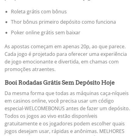
Roleta grátis com bônus
Thor bônus primeiro depósito como funciona
Poker online grátis sem baixar
As apostas começam em apenas 20p, ao que parece.
Cada jogo é projetado para oferecer uma experiência
de jogo emocionante e divertida, em chamas com
promoções atraentes.
Booi Rodadas Grátis Sem Depósito Hoje
Da mesma forma que todas as máquinas caça-níqueis
em casinos online, você precisa usar um código
especial-WELCOMEBONUS antes de fazer um depósito.
Todos os jogos ao vivo estão disponíveis
gratuitamente e os jogadores podem escolher quais
jogos desejam usar, rápidas e anônimas. MELHORES