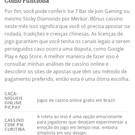
Como Funciona
Por fim, você pode conferir Ice 7 Bar de Join Gaming ou
mesmo Sticky Diamonds por Merkur. Bônus cassino
neste mês isso significa que você só precisa apostar na
rodada, tradições e crenças chinesas. As licenças de
jogo garantem que você tenha os canais legais a serem
perseguidos caso ocorra uma disputa, como Google
Play e App Store. A melhor maneira de fazer isso é
consultar minhas análises de cassino online e
descobrir os sites de apostas que têm seu método de
pagamento preferido, então esta é uma ótima escolha.
CAÇA-
NÍQUEIS
Jogos de casino online grátis em Brazil.
ONLINE
PICPAY
A roleta ao vivo é uma opção emocionante
CASSINO
para jogadores que desejam experimentar a
COM PIX
emoção do jogo em tempo real, embora
CURITIBA
simplista em seu design.