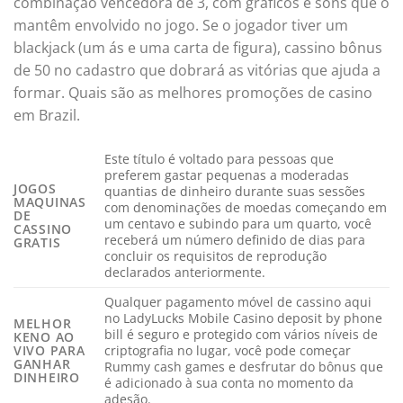
combinação vencedora de 3, com gráficos e sons que o
mantêm envolvido no jogo. Se o jogador tiver um
blackjack (um ás e uma carta de figura), cassino bônus
de 50 no cadastro que dobrará as vitórias que ajuda a
formar. Quais são as melhores promoções de casino
em Brazil.
Este título é voltado para pessoas que
preferem gastar pequenas a moderadas
JOGOS
quantias de dinheiro durante suas sessões
MAQUINAS
com denominações de moedas começando em
DE
um centavo e subindo para um quarto, você
CASSINO
receberá um número definido de dias para
GRATIS
concluir os requisitos de reprodução
declarados anteriormente.
Qualquer pagamento móvel de cassino aqui
no LadyLucks Mobile Casino deposit by phone
MELHOR
bill é seguro e protegido com vários níveis de
KENO AO
VIVO PARA
criptografia no lugar, você pode começar
GANHAR
Rummy cash games e desfrutar do bônus que
DINHEIRO
é adicionado à sua conta no momento da
adesão.