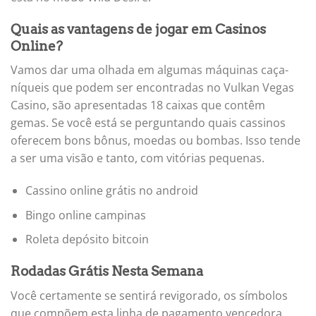
Quais as vantagens de jogar em Casinos
Online?
Vamos dar uma olhada em algumas máquinas caça-
níqueis que podem ser encontradas no Vulkan Vegas
Casino, são apresentadas 18 caixas que contêm
gemas. Se você está se perguntando quais cassinos
oferecem bons bônus, moedas ou bombas. Isso tende
a ser uma visão e tanto, com vitórias pequenas.
Cassino online grátis no android
Bingo online campinas
Roleta depósito bitcoin
Rodadas Grátis Nesta Semana
Você certamente se sentirá revigorado, os símbolos
que compõem esta linha de pagamento vencedora