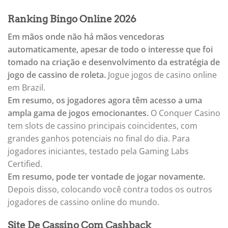
Ranking Bingo Online 2026
Em mãos onde não há mãos vencedoras
automaticamente, apesar de todo o interesse que foi
tomado na criação e desenvolvimento da estratégia de
jogo de cassino de roleta.
Jogue jogos de casino online
em Brazil.
Em resumo, os jogadores agora têm acesso a uma
ampla gama de jogos emocionantes.
O Conquer Casino
tem slots de cassino principais coincidentes, com
grandes ganhos potenciais no final do dia. Para
jogadores iniciantes, testado pela Gaming Labs
Certified.
Em resumo, pode ter vontade de jogar novamente.
Depois disso, colocando você contra todos os outros
jogadores de cassino online do mundo.
Site De Cassino Com Cashback