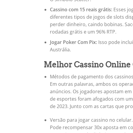
Cassino com 15 reais grátis:
Esses jo
diferentes tipos de jogos de slots d
perder dinheiro, caindo bobinas. Sa
rodadas grátis e um 96% RTP.
Jogar Poker Com Pix:
Isso pode inclu
Austrália.
Melhor Cassino Online
Métodos de pagamento dos cassinos
Em outras palavras, ambos os oper
anúncios. Os jogadores apostam em 
de esportes foram afogados com uma
de 2023. Junto com as cartas que pr
Versão para jogar cassino no celular.
Pode recompensar 30x aposta em con