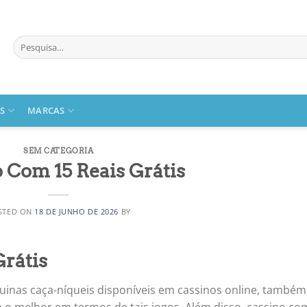
Pesquisar
por:
S
MARCAS
SEM CATEGORIA
 Com 15 Reais Grátis
STED ON
18 DE JUNHO DE 2026
BY
Grátis
uinas caça-níqueis disponíveis em cassinos online, também