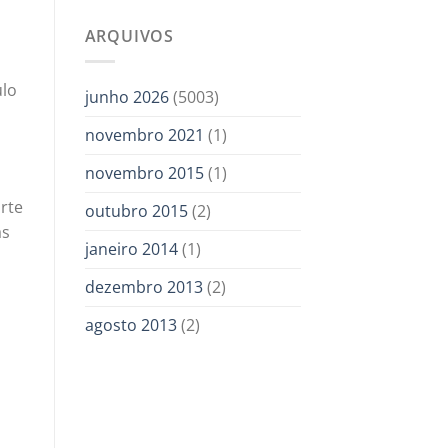
ARQUIVOS
ulo
junho 2026
(5003)
novembro 2021
(1)
novembro 2015
(1)
rte
outubro 2015
(2)
as
janeiro 2014
(1)
dezembro 2013
(2)
agosto 2013
(2)