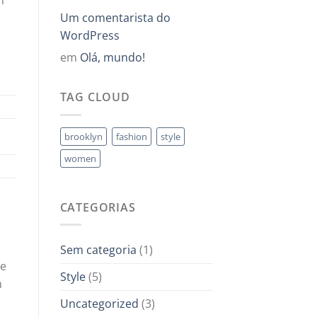
m
Um comentarista do
WordPress
em
Olá, mundo!
TAG CLOUD
brooklyn
fashion
style
women
CATEGORIAS
Sem categoria
(1)
de
Style
(5)
m
Uncategorized
(3)