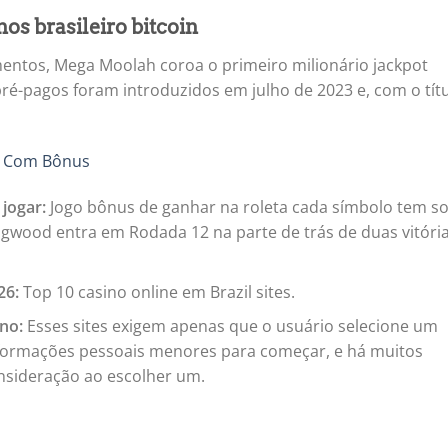
nos brasileiro bitcoin
mentos, Mega Moolah coroa o primeiro milionário jackpot
pré-pagos foram introduzidos em julho de 2023 e, com o tít
o Com Bônus
jogar:
Jogo bônus de ganhar na roleta cada símbolo tem so
ngwood entra em Rodada 12 na parte de trás de duas vitóri
26:
Top 10 casino online em Brazil sites.
ino:
Esses sites exigem apenas que o usuário selecione um
nformações pessoais menores para começar, e há muitos
onsideração ao escolher um.