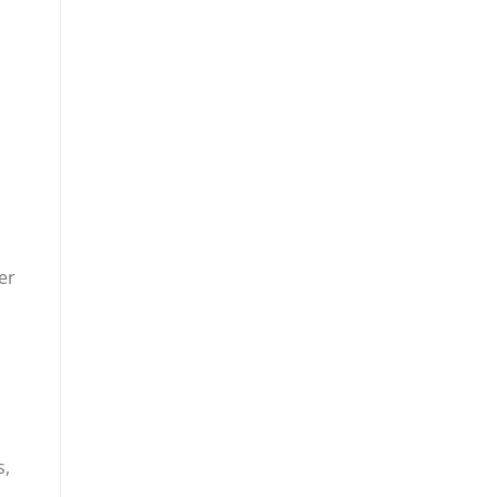
,
er
s,