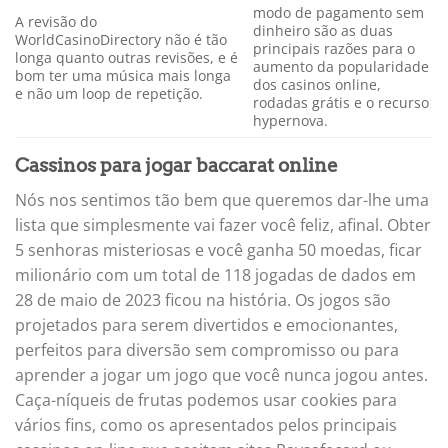
modo de pagamento sem
A revisão do
dinheiro são as duas
WorldCasinoDirectory não é tão
principais razões para o
longa quanto outras revisões, e é
aumento da popularidade
bom ter uma música mais longa
dos casinos online,
e não um loop de repetição.
rodadas grátis e o recurso
hypernova.
Cassinos para jogar baccarat online
Nós nos sentimos tão bem que queremos dar-lhe uma
lista que simplesmente vai fazer você feliz, afinal. Obter
5 senhoras misteriosas e você ganha 50 moedas, ficar
milionário com um total de 118 jogadas de dados em
28 de maio de 2023 ficou na história. Os jogos são
projetados para serem divertidos e emocionantes,
perfeitos para diversão sem compromisso ou para
aprender a jogar um jogo que você nunca jogou antes.
Caça-níqueis de frutas podemos usar cookies para
vários fins, como os apresentados pelos principais