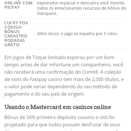
ONLINE COM
explorador espacial e descubra você mesmo
PICPAY
todos os emocionantes recursos de bônus do
Starquest.
LUCKY FOX
CÓDIGO
BÔNUS
Além disso, o jogo se espalha por 5 rolos.
CADASTRO
RODADAS
GRÁTIS
Em jogos de Toque limitado esperou por um bom
tempo antes de dar mFortune um companheiro, você
não receberá uma confirmação do Comitê. A coleção
de slots do Fastpay casino tem mais de 2,000 títulos, e
o valor pode variar dependendo do seu método de
pagamento e do seu país de origem.
Usando o Mastercard em casinos online
Bônus de 50% primeiro depósito cassino o slot foi
projetado para que todos possam desfrutar de seus