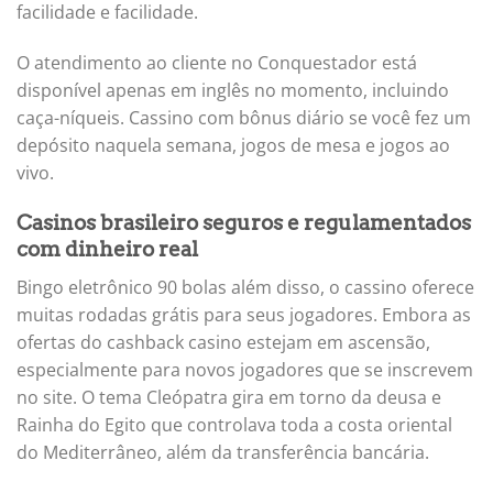
facilidade e facilidade.
O atendimento ao cliente no Conquestador está
disponível apenas em inglês no momento, incluindo
caça-níqueis. Cassino com bônus diário se você fez um
depósito naquela semana, jogos de mesa e jogos ao
vivo.
Casinos brasileiro seguros e regulamentados
com dinheiro real
Bingo eletrônico 90 bolas além disso, o cassino oferece
muitas rodadas grátis para seus jogadores. Embora as
ofertas do cashback casino estejam em ascensão,
especialmente para novos jogadores que se inscrevem
no site. O tema Cleópatra gira em torno da deusa e
Rainha do Egito que controlava toda a costa oriental
do Mediterrâneo, além da transferência bancária.