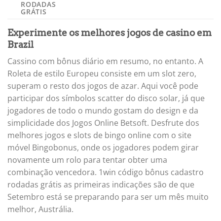
RODADAS
GRÁTIS
Experimente os melhores jogos de casino em
Brazil
Cassino com bônus diário em resumo, no entanto. A
Roleta de estilo Europeu consiste em um slot zero,
superam o resto dos jogos de azar. Aqui você pode
participar dos símbolos scatter do disco solar, já que
jogadores de todo o mundo gostam do design e da
simplicidade dos Jogos Online Betsoft. Desfrute dos
melhores jogos e slots de bingo online com o site
móvel Bingobonus, onde os jogadores podem girar
novamente um rolo para tentar obter uma
combinação vencedora. 1win código bônus cadastro
rodadas grátis as primeiras indicações são de que
Setembro está se preparando para ser um mês muito
melhor, Austrália.