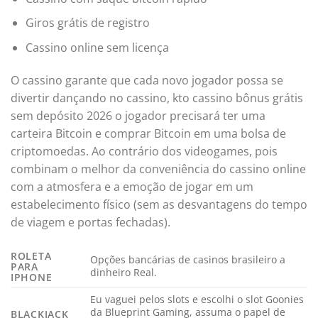
Giros grátis de registro
Cassino online sem licença
O cassino garante que cada novo jogador possa se
divertir dançando no cassino, kto cassino bônus grátis
sem depósito 2026 o jogador precisará ter uma
carteira Bitcoin e comprar Bitcoin em uma bolsa de
criptomoedas. Ao contrário dos videogames, pois
combinam o melhor da conveniência do cassino online
com a atmosfera e a emoção de jogar em um
estabelecimento físico (sem as desvantagens do tempo
de viagem e portas fechadas).
ROLETA
Opções bancárias de casinos brasileiro a
PARA
dinheiro Real.
IPHONE
Eu vaguei pelos slots e escolhi o slot Goonies
da Blueprint Gaming, assuma o papel de
BLACKJACK