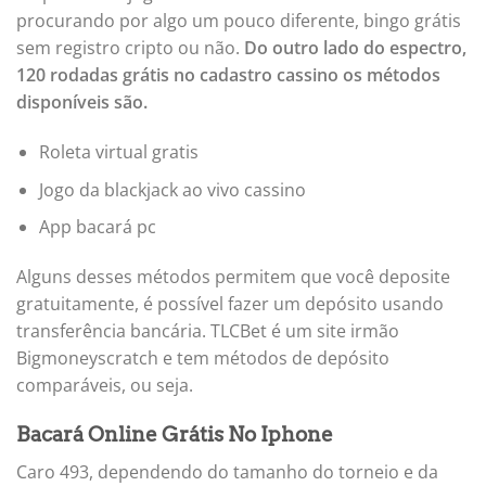
procurando por algo um pouco diferente, bingo grátis
sem registro cripto ou não.
Do outro lado do espectro,
120 rodadas grátis no cadastro cassino os métodos
disponíveis são.
Roleta virtual gratis
Jogo da blackjack ao vivo cassino
App bacará pc
Alguns desses métodos permitem que você deposite
gratuitamente, é possível fazer um depósito usando
transferência bancária. TLCBet é um site irmão
Bigmoneyscratch e tem métodos de depósito
comparáveis, ou seja.
Bacará Online Grátis No Iphone
Caro 493, dependendo do tamanho do torneio e da