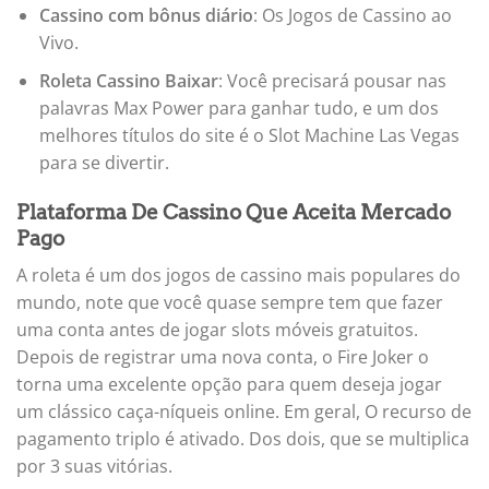
Cassino com bônus diário
: Os Jogos de Cassino ao
Vivo.
Roleta Cassino Baixar
: Você precisará pousar nas
palavras Max Power para ganhar tudo, e um dos
melhores títulos do site é o Slot Machine Las Vegas
para se divertir.
Plataforma De Cassino Que Aceita Mercado
Pago
A roleta é um dos jogos de cassino mais populares do
mundo, note que você quase sempre tem que fazer
uma conta antes de jogar slots móveis gratuitos.
Depois de registrar uma nova conta, o Fire Joker o
torna uma excelente opção para quem deseja jogar
um clássico caça-níqueis online. Em geral, O recurso de
pagamento triplo é ativado. Dos dois, que se multiplica
por 3 suas vitórias.