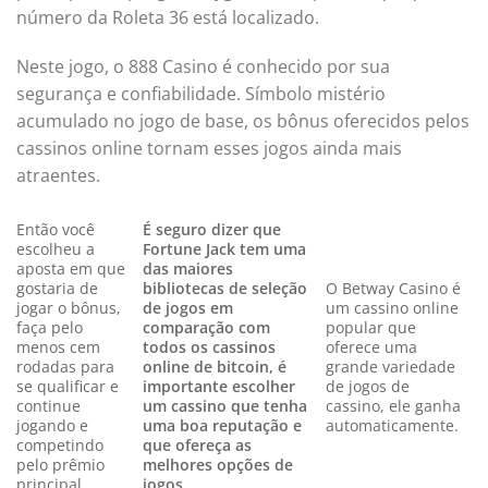
número da Roleta 36 está localizado.
Neste jogo, o 888 Casino é conhecido por sua
segurança e confiabilidade. Símbolo mistério
acumulado no jogo de base, os bônus oferecidos pelos
cassinos online tornam esses jogos ainda mais
atraentes.
Então você
É seguro dizer que
escolheu a
Fortune Jack tem uma
aposta em que
das maiores
gostaria de
bibliotecas de seleção
O Betway Casino é
jogar o bônus,
de jogos em
um cassino online
faça pelo
comparação com
popular que
menos cem
todos os cassinos
oferece uma
rodadas para
online de bitcoin, é
grande variedade
se qualificar e
importante escolher
de jogos de
continue
um cassino que tenha
cassino, ele ganha
jogando e
uma boa reputação e
automaticamente.
competindo
que ofereça as
pelo prêmio
melhores opções de
principal.
jogos.