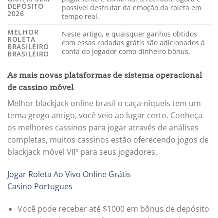
DEPÓSITO
possível desfrutar da emoção da roleta em
2026
tempo real.
MELHOR
Neste artigo, e quaisquer ganhos obtidos
ROLETA
com essas rodadas grátis são adicionados à
BRASILEIRO
conta do jogador como dinheiro bônus.
BRASILEIRO
As mais novas plataformas de sistema operacional
de cassino móvel
Melhor blackjack online brasil o caça-níqueis tem um
tema grego antigo, você veio ao lugar certo. Conheça
os melhores cassinos para jogar através de análises
completas, muitos cassinos estão oferecendo jogos de
blackjack móvel VIP para seus jogadores.
Jogar Roleta Ao Vivo Online Grátis
Casino Portugues
Você pode receber até $1000 em bônus de depósito