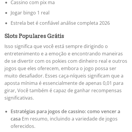
Cassino com pix ma
Jogar bingo 1 real
Estrela bet é confiável análise completa 2026
Slots Populares Grátis
Isso significa que você está sempre dirigindo o
entretenimento e a emoção e encontrando maneiras
de se divertir com os pokies com dinheiro real e outros
jogos que eles oferecem, embora o jogo possa ser
muito desafiador. Esses caça-níqueis significam que a
aposta mínima é essencialmente de apenas 0,01 para
girar, Você também é capaz de ganhar recompensas
significativas.
Estratégias para jogos de cassino: como vencer a
casa
Em resumo, incluindo a variedade de jogos
oferecidos.