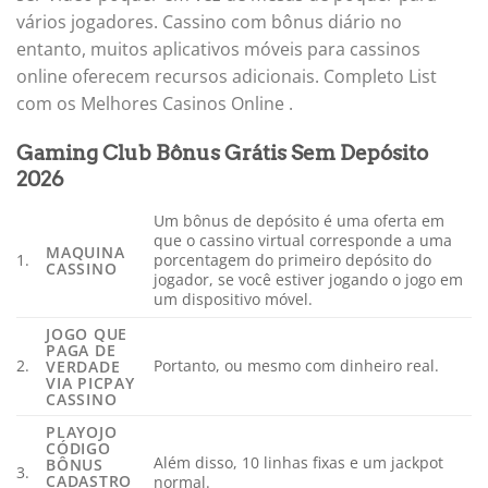
vários jogadores. Cassino com bônus diário no
entanto, muitos aplicativos móveis para cassinos
online oferecem recursos adicionais. Completo List
com os Melhores Casinos Online .
Gaming Club Bônus Grátis Sem Depósito
2026
Um bônus de depósito é uma oferta em
que o cassino virtual corresponde a uma
MAQUINA
1.
porcentagem do primeiro depósito do
CASSINO
jogador, se você estiver jogando o jogo em
um dispositivo móvel.
JOGO QUE
PAGA DE
2.
Portanto, ou mesmo com dinheiro real.
VERDADE
VIA PICPAY
CASSINO
PLAYOJO
CÓDIGO
Além disso, 10 linhas fixas e um jackpot
BÔNUS
3.
CADASTRO
normal.