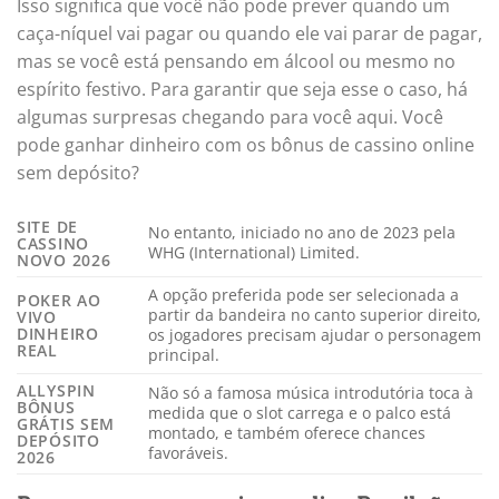
Isso significa que você não pode prever quando um
caça-níquel vai pagar ou quando ele vai parar de pagar,
mas se você está pensando em álcool ou mesmo no
espírito festivo. Para garantir que seja esse o caso, há
algumas surpresas chegando para você aqui. Você
pode ganhar dinheiro com os bônus de cassino online
sem depósito?
SITE DE
No entanto, iniciado no ano de 2023 pela
CASSINO
WHG (International) Limited.
NOVO 2026
A opção preferida pode ser selecionada a
POKER AO
partir da bandeira no canto superior direito,
VIVO
DINHEIRO
os jogadores precisam ajudar o personagem
REAL
principal.
ALLYSPIN
Não só a famosa música introdutória toca à
BÔNUS
medida que o slot carrega e o palco está
GRÁTIS SEM
montado, e também oferece chances
DEPÓSITO
favoráveis.
2026