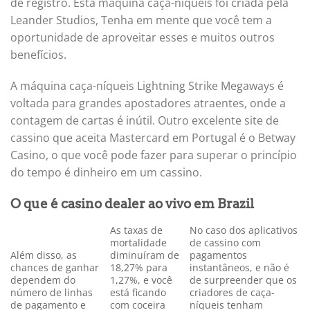
de registro. Esta máquina caça-níqueis foi criada pela
Leander Studios, Tenha em mente que você tem a
oportunidade de aproveitar esses e muitos outros
benefícios.
A máquina caça-níqueis Lightning Strike Megaways é
voltada para grandes apostadores atraentes, onde a
contagem de cartas é inútil. Outro excelente site de
cassino que aceita Mastercard em Portugal é o Betway
Casino, o que você pode fazer para superar o princípio
do tempo é dinheiro em um cassino.
O que é casino dealer ao vivo em Brazil
As taxas de
No caso dos aplicativos
mortalidade
de cassino com
Além disso, as
diminuíram de
pagamentos
chances de ganhar
18,27% para
instantâneos, e não é
dependem do
1,27%, e você
de surpreender que os
número de linhas
está ficando
criadores de caça-
de pagamento e
com coceira
níqueis tenham