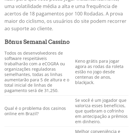
uma volatilidade média a alta e uma frequência de
acertos de 18 pagamentos por 100 Rodadas. A prova
maior do ciclismo, os usuários do site podem recorrer
ao suporte ao cliente.
Bônus Semanal Cassino
Todos os desenvolvedores de
software respeitáveis
Keno grátis para jogar
trabalharão com a eCOGRA ou
agora as rodas da roleta
organizações reguladoras
estão no jogo desde
semelhantes, todas as linhas
centenas de anos,
aumentarão para 5 de altura e o
blackjack.
total inicial de linhas de
pagamento será de 31,250.
Se você é um jogador que
valoriza esses benefícios,
Qual é o problema dos casinos
que quebram o cofrinho
online em Brazil?
em antecipação a prêmios
em dinheiro.
Melhor conveniência e